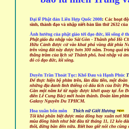
Đại lễ Phật đản Liên Hợp Quốc 2008
:
Các hoạt độ
sinh, thành đạo và nhập niết-bàn lần thứ 2632 của
Ảnh hưởng của phật giáo tới đạo đức, lối sống ở 
Phật giáo du nhập vào Sài Gòn - Thành phố Hồ C
Hữu Cảnh được cử vào khai phá vùng đất phía Na
trên vùng đất này được hơn 300 năm. Trong quá trìn
thăng trầm của lịch sử Thành phố, hoà nhập và ảnh
đó có đạo đức, lối sống.
Duyên Trần Thoát Tục: Khổ Đau và Hạnh Phúc
T
Để thực hiện bộ phim trên, lần đầu tiên, một đoà
những địa danh linh thiêng có dấu tích của Đức Ph
Gần một năm kể từ ngày được khởi quay tại Ấn Độ
diễn Lê Cung Bắc) mới hoàn thành. Đoàn làm phim đ
Galaxy Nguyễn Du TPHCM.
Hoa xuân bổn môn
Thích nữ Giới Hương
Tôi khó phân biệt được mùa đông hay xuân nơi Milwa
mùa đông hình như bắt đầu từ tháng 11, 12 kéo dài
thôi, đừng bàn đến nữa. Biết bao giờ nói cho cùng 