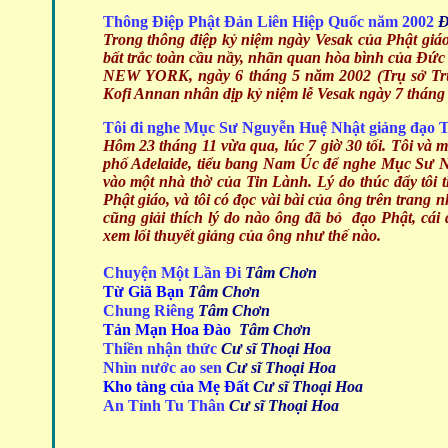
Thông Điệp Phật Đản Liên Hiệp Quốc năm 2002
Đ
Trong thông điệp kỷ niệm ngày Vesak của Phật giáo
bất trắc toàn cầu nầy, nhãn quan hòa bình của Đức 
NEW YORK, ngày 6 tháng 5 năm 2002 (Trụ sở Tru
Kofi Annan nhân dịp kỷ niệm lễ Vesak ngày 7 tháng
Tôi đi nghe Mục Sư Nguyễn Huệ Nhật giảng đạo 
Hôm 23 tháng 11 vừa qua, lúc 7 giờ 30 tối. Tôi và
phố Adelaide, tiểu bang Nam Úc để nghe Mục Sư N
vào một nhà thờ của Tin Lành. Lý do thúc đẩy tôi 
Phật giáo, và tôi có đọc vài bài của ông trên trang
cũng giải thích lý do nào ông đã bỏ đạo Phật, cá
xem lối thuyết giảng của ông như thế nào.
Chuyện Một Lần Đi
Tâm Chơn
Từ Giã Bạn
Tâm Chơn
Chung Riêng
Tâm Chơn
Tản Mạn Hoa Đào
Tâm Chơn
Thiền nhận thức
Cư sĩ Thoại Hoa
Nhìn nước ao sen
Cư sĩ Thoại Hoa
Kho tàng của Mẹ Đất
Cư sĩ Thoại Hoa
An Tỉnh Tu Thân
Cư sĩ Thoại Hoa