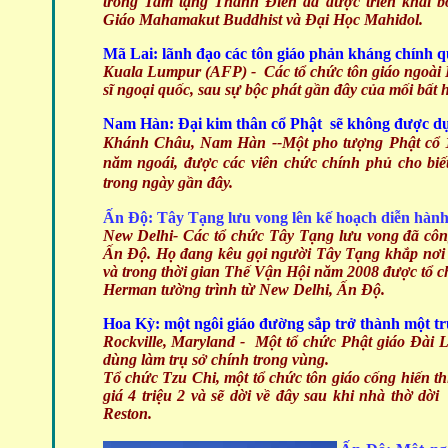
trong Tam tạng Thánh Điển đã được triển khai b
Giáo Mahamakut Buddhist và Đại Học Mahidol.
Mã Lai: lãnh đạo các tôn giáo phản kháng chính quy
Kuala Lumpur (AFP) - Các tổ chức tôn
giáo ngoài 
sĩ ngoại quốc, sau sự bộc phát gần đây của mối bất 
Nam Hàn: Đại kim thân cổ Phật sẽ không được dự
Khánh Châu, Nam Hàn
--Một pho tượng Phật cổ 1
năm ngoái, được các viên chức chính phủ cho biế
trong ngày gần đây.
Ấn Độ: Tây Tạng lưu vong lên kế hoạch diễn hành
New Delhi-
Các tổ chức Tây Tạng lưu vong đã công
Ấn Độ. Họ đang kêu gọi người Tây Tạng khắp nơi tr
và trong thời gian Thế Vận Hội năm 2008 được tổ 
Herman tường trình từ New Delhi, Ấn Độ.
Hoa Kỳ: một ngôi giáo đường sắp trở thành một tr
Rockville, Maryland - Một tổ chức Phật giáo Đài 
dùng làm trụ sở chính trong vùng.
Tổ chức Tzu Chi, một tổ chức tôn giáo cống hiến t
giá 4 triệu 2 và sẽ dời về đây sau khi nhà thờ dờ
Reston.