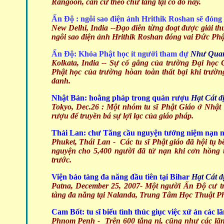
Rangoon, căn cứ theo chư tăng tại cố đô này.
Ấn Độ : ngôi sao điện ảnh Hrithik Roshan sẽ đóng
New Delhi, India
--Đạo diễn từng đoạt được giải
ngôi sao điện ảnh Hrithik Roshan đóng vai Đức Phậ
Ấn Độ: Khóa Phật học ít người tham dự
Như Quan
Kolkata, India -- Sự cố gắng của trường Đại học 
Phật học của trường hòan toàn thất bại khi trườn
danh.
Nhật Bản: hoằng pháp trong quán rượu
Hạt Cát
d
Tokyo, Dec.26 : Một nhóm tu sĩ Phật Giáo ở Nhật B
rượu để truyền bá sự lợi lạc của giáo pháp.
Thái Lan: chư Tăng cầu nguyện tưởng niệm nạn 
Phuket, Thái Lan - Các tu sĩ Phật giáo đã hội tụ 
nguyện cho 5,400 người đã tử nạn khi cơn hồng 
trước.
Viện bảo tàng đa năng đầu tiên tại Bihar
Hạt Cát
d
Patna, December 25, 2007-
Một người Ấn Độ cư tr
tàng đa năng tại Nalanda, Trung Tâm Học Thuật Phậ
Cam Bốt: tu sĩ biểu tình thúc giục việc xử án các
Phnom Penh - Trên 600 tăng ni, cũng như các lãn