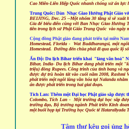
Cao Miên-Liên Hiệp Quốc nhanh chóng xử án lực lư
Trung Quốc: Dàn Nhạc Giao Hưởng Phật Giáo với 
BEIJING, Dec. 25 --Một nhóm 30 tăng sĩ sẽ xuất
Gia để biểu diễn cùng với Ban Nhạc Giao Hưởng
tiên trong lịch sử Phật Giáo Trung Quốc vào ngày m
Cộng đồng Phật giáo đang phát triển tại miền Nam
Homestead, Florida - Wat Buddharangsi, một ngôi
Homestead. Đường đến chùa phải đi qua quốc lộ số 1
Ấn Độ: Du lịch Bihar triển khai "làng văn hoá" 
Bihar, India-
Du lịch Bihar đang phát triển một "l
triệu) đồng Rupees. Công trình của tỉnh bang và n
được dự trù hoàn tất vào cuối năm 2008, Rashmi V
phát triển một ngôi làng văn hóa tại Nalanda nhằm 
án được phát triển trong hai giai đoạn.
Tích Lan: Thêm một Đại học Phật giáo sắp được t
Colombo, Tích Lan - Một trường đại học
sắp được
trường đạo, Bộ trưởng ngành Phát triễn Kinh doan
một buổi họp tại Trường học Quốc tế Hataraliyada 
Tâm thư kêu gọi ủng hộ