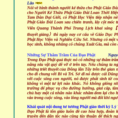
Lão
Nói về hình thành người kế thừa cho Phật Giáo Đà
cho Người Kế Thừa Phật Giáo Đài Loan Thời Hiện 
Tam Đàn Đại Giới, có Phật Học Viện tiếp nhận n
Phật Giáo Đài Loan sau chiến tranh, lấy cột móc
Viên Quang Thành Phố Trung Lịch khai sáng
【
thuyết giảng
）
thì ngày nay cơ cấu về Giáo Dục P
Phật Học Viện và Nghiên Cứu Sở. Nhưng có một và
học sinh, không nhũng có chúng Xuất Gia, mà còn c
Những Sự Thâm Trầm Của Đạo Phật
Nguyên
Trong Đạo Phật quả thực nó có những sự thâm trầm
nâng niu vật quý dễ vỡ ở trên tay. Nếu chúng ta n
những triết thuyết của Đông lẫn Tây trên thế gian
cho đi chung với Bi và Trí. Sở dĩ nó được cái Dũng 
với cuộc sống con người, nó được phát sinh từ co
không vì một tư lợi nào khác. Nó không giống n
trường để phục vụ cho đường hướng, giai cấp, tần
chủ hay một cá nhân nào khác nhằm đem lại cho họ 
vào trong cuộc sống, vào lòng người mà đôi khi ngư
Khái quát nội dung tư tưởng Phật giáo thời kỳ Lý
Đạo Phật là tôn giáo luôn đề cao hòa hợp, đoàn kế
truyền đến dân tộc nào cũng tùy thuận để thích ng