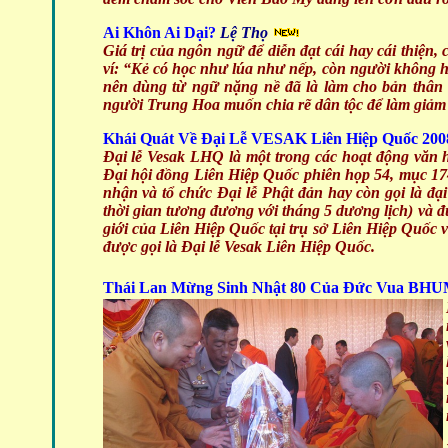
Ai Khôn Ai Dại?
Lệ Thọ
Giá trị của ngôn ngữ để diễn đạt cái hay cái thiện
ví: “Kẻ có học như lúa như nếp, còn người không h
nên dùng từ ngữ nặng nề đã là làm cho bản thân m
người Trung Hoa muốn chia rẽ dân tộc để làm giảm 
Khái Quát Về Đại Lễ VESAK Liên Hiệp Quốc 200
Đại lễ Vesak LHQ là một trong các hoạt động văn 
Đại hội đồng Liên Hiệp Quốc phiên họp 54, mục 17
nhận và tổ chức Đại lễ Phật đản hay còn gọi là đạ
thời gian tương đương với tháng 5 dương lịch) và đ
giới của Liên Hiệp Quốc tại trụ sở Liên Hiệp Quốc 
được gọi là Đại lễ Vesak Liên Hiệp Quốc.
Thái Lan Mừng Sinh Nhật 80 Của Đức Vua BH