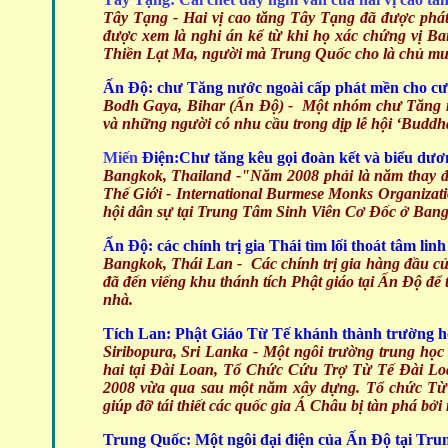
Tây Tạng -
Hai vị cao tăng Tây Tạng đã được phát 
được xem là nghi án kể từ khi họ xác chứng vị Ba
Thiền Lạt Ma, người mà Trung Quốc cho là chủ mư
Ấn Độ: chư Tăng nước ngoài cấp phát mền cho cư
Bodh Gaya, Bihar (Ấn Độ) - Một nhóm
chư Tăng n
và những người có nhu cầu trong dịp lễ hội ‘Buddh
Miến
Điện:Chư tăng kêu gọi đoàn kết và biểu dươ
Bangkok, Thailand
-"Năm 2008 phải là năm thay đ
Thế Giới - International Burmese Monks Organizati
hội dân sự tại Trung Tâm Sinh Viên Cơ Đốc ở Bang
Ấn Độ: các chính trị gia Thái tìm lối thoát tâm lin
Bangkok, Thái Lan - Các chính trị gia
hàng đầu của
đã đến viếng khu thánh tích Phật giáo tại Ấn Độ để 
nhà.
Tích Lan: Phật Giáo Từ Tế khánh thành trường h
Siribopura, Sri Lanka
- Một ngôi trường trung học
hai tại Đài Loan, Tổ Chức Cứu Trợ Từ Tế Đài Loa
2008 vừa qua sau một năm xây dựng. Tổ chức Từ T
giúp đỡ tái thiết các quốc gia Á Châu bị tàn phá bở
Trung Quốc: Một ngôi đại điện của Ấn Độ tại Tru