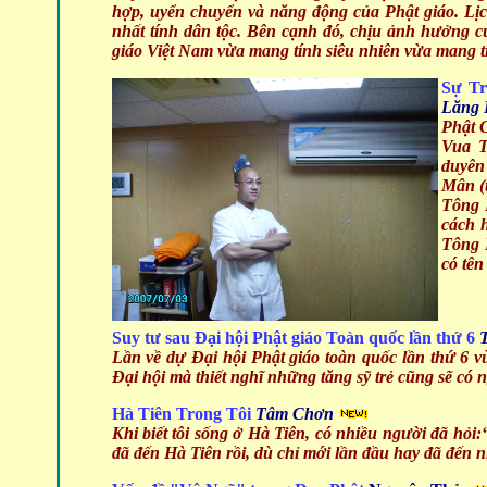
hợp, uyển chuyển và năng động của Phật giáo. Lịch
nhất tính dân tộc. Bên cạnh đó, chịu ảnh hưởng c
giáo Việt Nam vừa mang tính siêu nhiên vừa mang t
Sự Tr
Lăng 
Phật 
Vua T
duyên
Mân
(
Tông P
cách h
Tông 
có tên
Suy tư sau Đại hội Phật giáo Toàn quốc lần thứ 6
T
Lần về dự Đại hội Phật giáo toàn quốc lần thứ 6 vừ
Đại hội mà thiết nghĩ những tăng sỹ trẻ cũng sẽ có n
Hà Tiên Trong Tôi
Tâm Chơn
Khi biết tôi sống ở Hà Tiên, có nhiều người đã hỏ
đã đến Hà Tiên rồi, dù chỉ mới lần đầu hay đã đến 