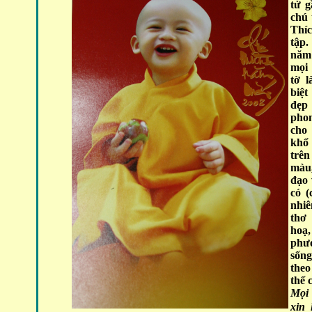
tử g
chú 
Thí
tập.
năm 
mọi 
tờ l
biệ
đẹp
pho
cho
khổ
trê
màu
đạo 
có (
nhi
thơ
hoạ
phư
sống
the
thế 
Mọi 
xin 