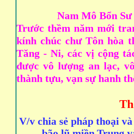
Nam Mô Bổn Sư 
Trước thềm năm mới tra
kính chúc chư Tôn hòa t
Tăng - Ni, các vị cộng t
được vô lượng an lạc, v
thành tựu, vạn sự hanh th
Th
V/v chia sẻ pháp thoại và
bão lũ miền Trung v