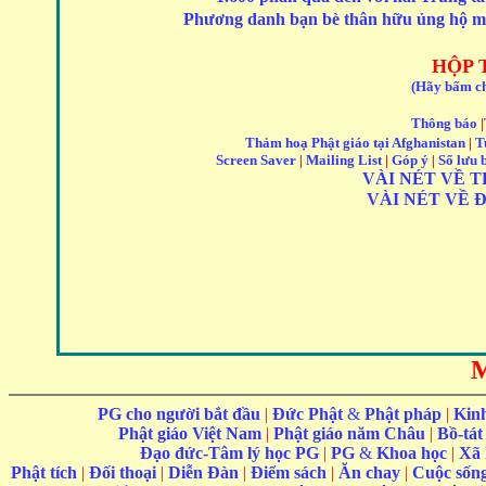
Phương danh bạn bè thân hữu ủng hộ mổ m
HỘP 
(Hãy bấm ch
Thông báo
|
Thảm hoạ Phật giáo tại Afghanistan
|
T
Screen Saver
|
Mailing List
|
Góp ý
|
Sổ lưu b
VÀI NÉT VỀ 
VÀI NÉT VỀ 
PG cho người bắt đầu
|
Đức Phật
&
Phật pháp
|
Kin
Phật giáo Việt Nam
|
Phật giáo năm Châu
|
Bồ-tát
Đạo đức-Tâm lý học PG
|
PG
&
Khoa học
|
Xã 
Phật tích
|
Đối thoại
|
Diễn Đàn
|
Điểm sách
|
Ăn chay
|
Cuộc sốn