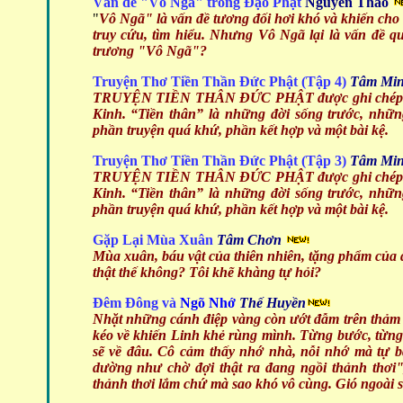
Vấn đề "Vô Ngã" trong Đạo Phật
Nguyên Thảo
"
Vô Ngã" là vấn đề tương đối hơi khó và khiến cho
truy cứu, tìm hiểu. Nhưng Vô Ngã lại là vấn đề qu
trương "Vô Ngã"?
Truyện Thơ Tiền Thần Đức Phật (Tập 4)
Tâm Min
TRUYỆN TIỀN THÂN ĐỨC PHẬT được ghi chép trong
Kinh. “Tiền thân” là những đời sống trước, nhữn
phần truyện quá khứ, phần kết hợp và một bài kệ.
Truyện Thơ Tiền Thần Đức Phật (Tập 3)
Tâm Min
TRUYỆN TIỀN THÂN ĐỨC PHẬT được ghi chép trong
Kinh. “Tiền thân” là những đời sống trước, nhữn
phần truyện quá khứ, phần kết hợp và một bài kệ.
Gặp Lại Mùa Xuân
Tâm Chơn
Mùa xuân, báu vật của thiên nhiên, tặng phẩm của đ
thật thế không? Tôi khẽ khàng tự hỏi?
Đêm Đông và
Ngõ Nhớ
Thế Huyền
Nhặt những cánh điệp vàng còn ướt đẫm trên thảm c
kéo về khiến Linh khẻ rùng mình. Từng bước, từng 
sẽ về đâu. Cô cảm thấy nhớ nhà, nỗi nhớ mà tự b
dường như chờ đợi thật ra đang ngồi thảnh thơ
thảnh thơi lắm chứ mà sao khó vô cùng. Gió ngoài sô