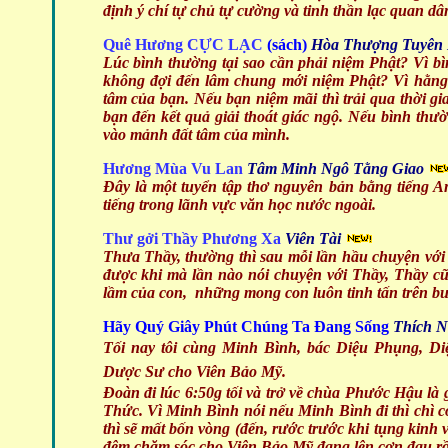
định ý chí tự chủ tự cường và tinh thần lạc quan 
Quê Hương CỰC LẠC
(sách)
Hòa Thượng Tuyên 
Lúc bình thường tại sao cần phải niệm Phật? Vì bì
không đợi đến lâm chung mới niệm Phật? Vì hằng 
tâm của bạn. Nếu bạn niệm mãi thì trải qua thời g
bạn đến kết quả giải thoát giác ngộ. Nếu bình thư
vào mảnh đất tâm của mình.
Hương Mùa Vu Lan
Tâm Minh Ngô Tằng Giao
Đây là một tuyển tập thơ nguyên bản bằng tiếng An
tiếng trong lãnh vực văn học nước ngoài.
Thư gởi Thầy Phương Xa
Viên Tài
Thưa Thầy, thường thì sau mỗi lần hầu chuyện với 
được khi mà lần nào nói chuyện với Thầy, Thầy cũn
lầm của con, những mong con luôn tinh tấn trên b
Hãy Quý Giây Phút Chúng Ta Đang Sống
Thích 
Tối nay tôi cùng Minh Bình, bác Diệu Phụng, D
Dược Sư cho Viên Bảo Mỹ.
Đoàn đi lúc 6:50g tối và trở về chùa Phước Hậu l
Thức. Vì Minh Bình nói nếu Minh Bình đi thì chì c
thì sẽ mất bốn vòng (đến, rước trước khi tụng kinh 
đêm chăm sóc cho Viên Bảo Mỹ đang lên cơn đau rồ