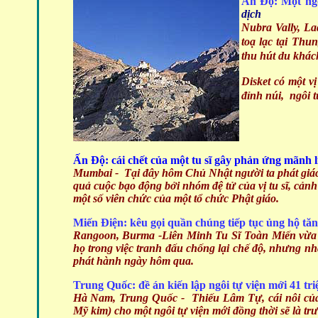
Ấn Độ: Một ngô
dịch
Nubra Vally, La
toạ lạc tại Th
thu hút du khác
Disket có một vị
đỉnh núi, ngôi t
Ấn Độ: cái chết của một tu sĩ gây phản ứng mãnh 
Mumbai - Tại đây hôm Chủ Nhật người ta phát giác m
quả cuộc bạo động bởi nhóm đệ tử của vị tu sĩ, cản
một số viên chức của một tổ chức Phật giáo.
Miến Điện: kêu gọi quần chúng tiếp tục ủng hộ tăn
Rangoon, Burma
-Liên Minh Tu Sĩ Toàn Miến vừa 
họ trong việc tranh đấu chống lại chế độ, nhưng n
phát hành ngày hôm qua.
Trung Quốc: đề án kiến lập ngôi tự viện mới 41 
Hà Nam, Trung Quốc - Thiếu Lâm Tự, cái nôi của v
Mỹ kim) cho một ngôi tự viện mới đồng thời sẽ là tr