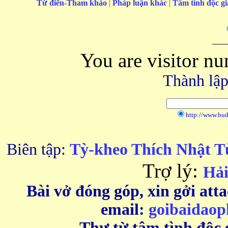
Từ điển-Tham khảo
|
Pháp luận khác
|
Tâm tình độc g
You are visitor n
Thành lập
http://www.bu
Biên tập:
Tỳ-kheo Thích Nhật T
Trợ lý:
Hải
Bài vở đóng góp, xin gởi att
email:
goibaidao
Thư từ tâm tình độc g