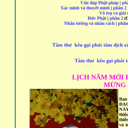
Vấn đáp Phật pháp
|
ph
Xác minh và thuyết minh
|
phần 2
Vô trụ và giải 
Đức Phật
|
phần 2
(C
Nhân tướng và nhân cách
|
phần
Tâm
thư kêu gọi phát tâm dịch
c
Tâm
thư kêu gọi phát 
LỊCH NĂM MỚI 
MỪNG 
Ban
ĐẠ
NAY
thi
thi
và t