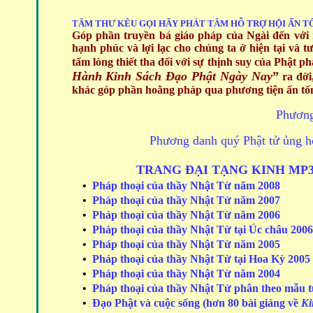
TÂM THƯ KÊU GỌI HÃY PHÁT TÂM HỖ TRỢ
HỘI ẤN T
Góp phần truyền bá giáo pháp của Ngài đến với 
hạnh phúc và lợi lạc cho chúng ta ở hiện tại và t
tấm lòng thiết tha đối với sự thịnh suy của Phật phá
Hành Kinh Sách Đạo Phật Ngày Nay
”
ra đời
khác góp phần hoằng pháp qua phương tiện ấn tốn
Phương
Phương danh quý Phật tử ủng h
TRANG ĐẠI TẠNG KINH MP3
•
Pháp thoại của thầy Nhật Từ năm 2008
•
Pháp thoại của thầy Nhật Từ năm 2007
•
Pháp thoại của thầy Nhật Từ năm 2006
•
Pháp thoại của thầy Nhật Từ tại Úc châu 2006
•
Pháp thoại của thầy Nhật Từ năm 2005
•
Pháp thoại của thầy Nhật Từ tại Hoa Kỳ 2005
•
Pháp thoại của thầy Nhật Từ năm 2004
•
Pháp thoại của thầy Nhật Từ phân theo mẫu
•
Đạo Phật và cuộc sống (hơn 80 bài giảng về
Ki