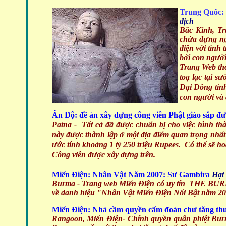
Trung Quốc:
dịch
Bắc Kinh, T
chứa đựng ng
diện với tình
bởi con người
Trang Web th
toạ lạc tại 
Đại Đồng tỉnh
con người và 
Ấn Độ: đề án xây dựng công viên Phật giáo sắp đư
Patna - Tất cả đã được chuẩn bị cho việc hình th
này được thành lập ở một địa điểm quan trọng nhất
ước tính khoảng 1 tỷ 250 triệu Rupees. Có thể sẽ h
Công viên được xây dựng trên.
Miến Điện: Nhân Vật Năm 2007: Sư Gambira
Hạt
Burma - Trang web Miến Điện có uy tín THE BUR
về danh hiệu "Nhân Vật Miến Điện Nổi Bật năm 2
Miến Điện: Nhà cầm quyền cấm đoán chư tăng thu
Rangoon, Miến Điện- Chính quyền quân phiệt Burma