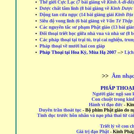
•
Thế giới Cực Lạc (7 bài giảng về
Kinh A-di-đà
)
•
Dược chất tâm linh (8 bài giảng về
Kinh Dược
•
Dộng tan cửa ngục (14 bài giảng giải
Kinh Địa
•
Siêu độ vong linh (6 bài giảng về
Văn Tế Thập 
•
Các nguyên tắc sư phạm Phật giáo
(13 bài gi
•
Đối thoại triết học giữa nhà vua và nhà sư (8 
•
Các pháp thoại tại trại tù, trại cai nghiện, 
•
Pháp thoại về mười hai con giáp
•
Pháp Thoại tại Hoa Kỳ, Mùa Hạ 2007
-->
Lịch 
>>
Âm nhạc
PHÁP THOẠI
Người giác ngộ sau k
Con chuột trong kin
Hành vi đạo đức
- Kin
Duyên trần thoát tục
- Bộ phim Phật giáo do 
Tình dục trước hôn nhân và nạo phá thai từ cái
Triết lý về con c
Giá trị đạo Phật
- Kinh Pháp