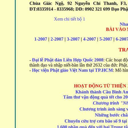
Chùa Giác Ngộ, 92 Nguyễn Chí Thanh, F3,
ĐT:8335914 - 8335968; DĐ: 0902 321 699
Đạo Phậ
Xem chi tiết bộ 1
Nhac
BÀI VÀO
1-2007
|
2-2007
|
3-2007
|
4-2007
|
5-2007
|
6-200
TRA
-
Đại lễ Phật đản Liên Hợp Quốc 2008
:
Các hoạt độn
thành đạo và nhập niết-bàn lần thứ 2632 của đức Phật.
-
Học viện Phật giáo Việt Nam tại TP.HCM
: Mô hìn
HOẠT ĐỘNG
TỪ THIỆN
Khánh thành Cầu Bình An 
Tâm thư vận động quà tết cho 20
Chương trình "Nhữ
Chương trình ánh sáng v
Những bước châ
Chuyến cứu trợ cơn bão số 9 tại
1.600 phần quà đến với hai Trung t