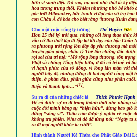
hữu vi sanh diệt. Dù sao, nụ mai nhỏ thật là kỳ d
hoa tương trưng thôi. Khiêm nhường nhỏ bé khéo đâ
góc trời Milwaukee, bức tranh vĩ đại của vũ trụ bao
con Châu Á để báo cho biết rằng ‘hương Xuân đang 
Cho một cuộc sống lý tưởng
Thế Huyền
Hơn 25 thế kỷ trôi qua, những cõi lòng thao thức 
vẫn cứ tha thiết lặp đi lặp lại lời dạy của bậc Chân
ra phương trời rộng lớn đầy ắp yêu thương mà mỗ
truyền giáo pháp, chân lý Thế-tôn chứng đắc được
rọi soi của trí tuệ; “Mở rộng lòng thương, tôn trọng 
Phật và chúng Tăng hiện hữu, ở đó có trí tuệ và tì
vì hạnh phúc của số đông, vì lòng lân mẫn với thế 
người hãy đi, nhưng đừng đi hai người cùng một h
thiện, ở phần đầu, phần giữa cũng như phần cuối, 
[1]
.
thiện và thanh tịnh…”
Sư ra đi của những chiếc lá
Thích Phước Hạnh
Để có được sự ra đi trong thảnh thơi nhẹ nhàng và
cuộc đời mình bằng sự “hiện hữu”, đừng bao giờ 
đừng “sống vì”. Thấu cảm được ý nghĩa về cuộc đờ
không ưu phiền. Như ai đó đã từng nói: “Ngày ta s
ra đi mọi người khóc ta cười”.
Hình thành Người Kế Thừa cho Phật Giáo Đài Lo