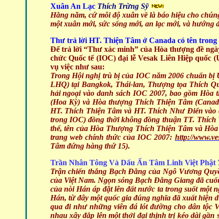
Xuân An Lạc
Thích Trừng Sỹ
Hằng năm, cứ mỗi độ xuân về là báo hiệu cho chúng
một xuân mới, sức sống mới, an lạc mới, và hướng đ
Thư trả lời HT. Thiện Tâm ở Canada có tên trong
Để trả lời “Thư xác minh” của Hòa thượng đề ngày
chức Quốc tế (
IOC
) đại lễ Vesak Liên Hiệp quốc
vụ việc như sau:
Trong Hội nghị trù bị
của
IOC
năm
2006 chuẩ
n bị
LHQ
) tại
Bangkok,
Thái
-l
an
,
Thượng tọa Thích Q
hải ngoại
vào danh sách IOC 2007, bao gồ
m
Hòa t
(Hoa Kỳ) và Hòa thượng Thích Thiện Tâm (Canad
HT. Thích Thiện Tâm và HT. Thích Như Điển vào d
trong IOC) đồng thời không đồng thuận TT. Thích
thế, tên của Hòa Thượng Thích Thiện Tâm
và
Hòa 
trang web chính thức của IOC 2007:
http://www.v
Tâm đứng hàng thứ 15).
Trần Nhân Tông Và Dấu Ấn Tâm Linh Việt Phật
Trận chiến thắng Bạch Đằng của Ngô Vương Quyền
của Việt Nam. Ngọn sóng Bạch Đằng Giang đã cuốn 
của nòi Hán áp đặt lên đất nước ta trong suốt một
Hán, từ đây một quốc gia đúng nghĩa đã xuất hiện d
qua đi như những viên đá lót đường cho dân tộc Vi
nhau xây đắp lên một thởi đại thịnh trị kéo dài g