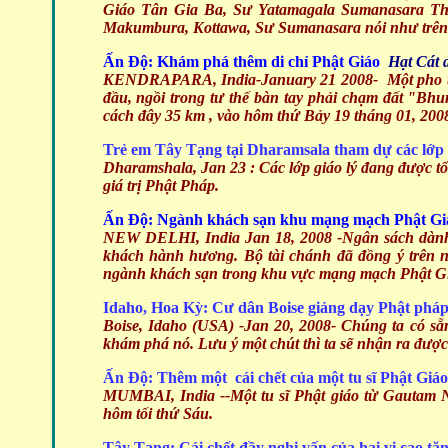
Giáo Tân Gia Ba, Sư Yatamagala Sumanasara Ther
Makumbura, Kottawa, Sư Sumanasara nói như trên
Ấn Độ: Khám phá thêm di chỉ Phật Giáo
Hạt Cát
d
KENDRAPARA, India-
January 21 2008-
Một pho t
đầu, ngồi trong tư thế bàn tay phải chạm đất "Bhu
cách đây 35 km , vào hôm thứ Bảy 19 tháng 01, 200
Trẻ em Tây Tạng tại Dharamsala tham dự các lớp 
Dharamshala, Jan 23 :
Các lớp giáo lý đang được t
giá trị Phật Pháp.
Ấn Độ: Ngành khách sạn khu mạng mạch Phật Giá
NEW DELHI, India
Jan 18, 2008 -Ngân sách dành 
khách hành hương. Bộ tài chánh đã đồng ý trên n
ngành khách sạn trong khu vực mạng mạch Phật G
Idaho, Hoa Kỳ: Cư dân Boise giảng dạy Phật phá
Boise, Idaho (USA)
-Jan 20, 2008- Chúng ta có sẵn
khám phá nó. Lưu ý một chút thì ta sẽ nhận ra đượ
Ấn Độ: Thêm một cái chết của một tu sĩ Phật Giá
MUMBAI, India
--Một tu sĩ Phật giáo từ Gautam 
hôm tối thứ Sáu.
Tây Tạng: Cái chết đầy nghi vấn của hai vị cao t