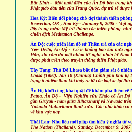
Bắc Kinh - Một ngôi điện của Ấn Độ bên trong k
Phật giáo đầu tiên của Trung Quốc, dự trù sẽ được 
Hoa Kỳ: Biến đổi phòng chờ đợi thành thiền phòn
Beaverton, OR , Hoa Kỳ-- January 9, 2008 - Một n
đây trong nước Mỹ trở thành các thiền phòng như
chiến dịch Meditation Challenge.
Ấn Độ: cuộc triển lãm đồ sứ Thiền trà của các n
New Delhi, Ấn Độ - Có lẽ không bao lâu nữa ngườ
Hàn, xin cảm ơn một nhóm 67 nghệ nhân từ Nam Hà
được phát triễn theo truyền thống thiền Phật giáo.
Tây Tạ
ng: Thủ Đô Lhasa bắt đầu giám sát ô nhiễ
Lhasa (Tibet), Jan 10 (Xinhua) Chính phủ khu tự 
trạng ô nhiễm thán khí thảy ra từ các loại xe tại thủ
Ấn Độ khởi công khai quật để khám phá thêm về
Patna, Ấn Độ - Viện Nghiên cứu Khảo cổ Ấn Độ (A
gần Giriyak - nằm giữa Biharsharif và Nawada trên 
Nalanda Mahavihara thuở xưa. Các nhà khảo cổ c
về khu vực này.
Thái Lan: Nhu liệu mới giúp tìm hiểu ý nghĩa từ 
The Nation (Thailand), Sunday, December 9, 2007 