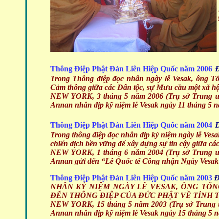
Thông Điệp Phật Đản Liên Hiệp Quốc năm 2006
Đ
Trong Thông điệp đọc nhân ngày lễ Vesak, ông 
Cảm thông giữa các Dân tộc, sự Mưu cầu một xã hội
NEW YORK, 3 tháng 5 năm 2006 (Trụ sở Trung ươ
Annan nhân dịp kỹ niệm lễ Vesak ngày 11 tháng 5 
Thông Điệp Phật Đản Liên Hiệp Quốc năm 2004
Đ
Trong thông điệp đọc nhân dịp kỷ niệm ngày lễ Ves
chiến dịch bền vững để xây dựng sự tin cậy giữa c
NEW YORK, 1 tháng 6 năm 2004 (Trụ sở Trung ươ
Annan gửi
đến “Lễ Quốc tế Công nhận Ngày Vesak”
Thông Điệp Phật Đản Liên Hiệp Quốc năm 2003
Đ
NHÂN KỶ NIỆM NGÀY LỄ VESAK, ÔNG TỔNG
ĐẾN THÔNG ĐIỆP CỦA ĐỨC PHẬT VỀ TỈNH 
NEW YORK, 15 tháng 5 năm 2003 (Trụ sở Trung ư
Annan nhân dịp kỹ niệm lễ Vesak ngày 15 tháng 5 