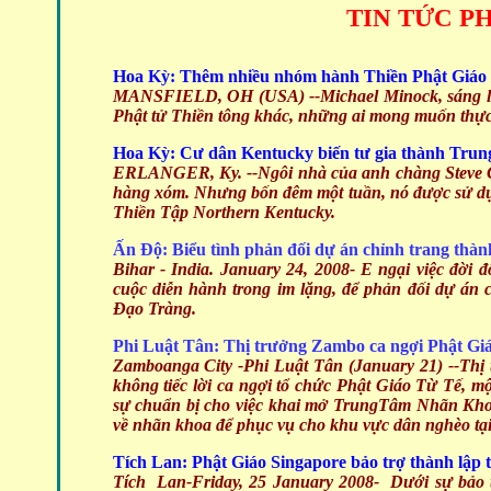
TIN TỨC P
Hoa Kỳ: Thêm nhiều nhóm hành Thiền Phật Giáo
MANSFIELD, OH (USA)
--Michael Minock, sáng 
Phật tử Thiền tông khác, những ai mong muốn thực 
Hoa Kỳ: Cư dân Kentucky biến tư gia thành Tru
ERLANGER, Ky. --Ngôi nhà của anh chàng Steve Cl
hàng xóm. Nhưng bốn đêm một tuần, nó được sử dụng
Thiền Tập Northern Kentucky.
Ấn Độ: Biểu tình phản đối dự án chỉnh trang thà
Bihar - India. January 24, 2008-
E ngại việc đời 
cuộc diễn hành trong im lặng, để phản đối dự án
Đạo Tràng.
Phi Luật Tân: Thị trưởng Zambo ca ngợi Phật Gi
Zamboanga City -Phi Luật Tân (January 21)
--Thị
không tiếc lời ca ngợi tổ chức Phật Giáo Từ Tế, m
sự chuẩn bị cho việc khai mở TrungTâm Nhãn Khoa B
về nhãn khoa để phục vụ cho khu vực dân nghèo t
Tích Lan: Phật Giáo Singapore bảo trợ thành lập
Tích Lan-Friday, 25 January 2008-
Dưới sự bảo 