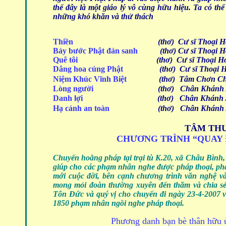
thế đây là một giáo lý vô cùng hữu hiệu. Ta có th
những khó khăn và thử thách
Thiền
(thơ) Cư sĩ Thoại 
Bảy bước Phật đản sanh
(thơ) Cư sĩ Thoại 
Quê tôi
(thơ) Cư sĩ Thoại H
Dâng hoa cúng Phật
(thơ) Cư sĩ Thoại 
Niệm Khúc Vĩnh Biệt
(thơ) Tâm Chơn Ch
Lòng người
(thơ)
Chân Khánh 
Danh lợi
(thơ)
Chân Khánh 
Hạ cánh an toàn
(thơ)
Chân Khánh 
TÂM THƯ
CHƯƠNG TRÌNH “QUAY 
Chuyến hoằng pháp tại trại tù K.20, xã Châu Bình,
giúp cho các phạm nhân nghe được pháp thoại, phá
mới cuộc đời, bên cạnh chương trình văn nghệ và
mong mỏi đoàn thường xuyên đến thăm và chia sẻ
Tôn Đức và quý vị cho chuyến đi ngày 23-4-2007 vừ
1850 phạm nhân ngồi nghe pháp thoại.
Phương danh bạn bè thân hữu ủ