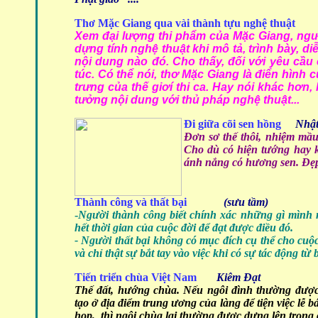
Thơ Mặc Giang qua vài thành tựu nghệ thuật
Xem đại lượng thi phẩm của Mặc Giang, ngườ
dựng tính nghệ thuật khi mô tả, trình bày, d
nội dung nào đó. Cho thấy, đối với yêu cầu
túc. Có thể nói, thơ Mặc Giang là điển hình củ
trưng của thế giơí thi ca. Hay nói khác hơn,
tưởng nội dung với thủ pháp nghệ thuật...
Đi giữa cõi sen hồng
Nhật 
Đơn sơ thế thôi, nhiệm mầu
Cho dù có hiện tướng hay k
ánh nắng có hương sen. Đẹp k
Thành công và thất bại
(sưu tầm)
-
Người thành công biết chính xác những gì mình 
hết thời gian của cuộc đời để đạt được điều đó.
- Người thất bại không có mục đích cụ thể cho cuộ
và chỉ thật sự bắt tay vào việc khi có sự tác động từ 
Tiến triển chùa Việt Nam
Kiêm Đạt
Thế đất, hướng chùa. Nếu ngôi đình thường được
tạo ở địa điểm trung ương của làng để tiện việc lễ bá
họp, thì ngôi chùa lại thường được dựng lên trong