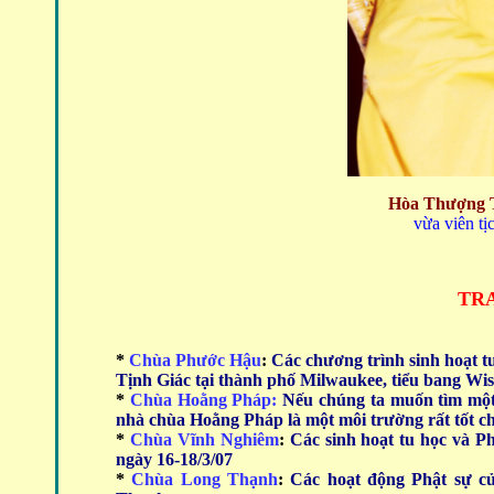
Hòa Thượng T
vừa viên tị
TRA
*
Chùa Phước Hậu
:
Các chương trình sinh hoạt 
Tịnh Giác tại thành phố Milwaukee, tiểu bang Wis
*
Chùa Hoằng Pháp:
Nếu chúng ta muốn tìm một 
nhà chùa Hoằng Pháp là một môi trường rất tốt ch
*
Chùa Vĩnh Nghiêm
:
Các sinh hoạt tu học và P
ngày 16-18/3/07
*
Chùa Long Thạnh
:
Các hoạt động Phật sự c