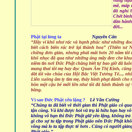
vùng hậu 
mê, mấp m
đã nghỉ 
Chết bình
dần hành 
đời...
Phật tại lòng ta
Nguyên Cẩn
“Hãy ví khổ như rác và hạnh phúc như những đo
biết cách biến rác trở lại thành hoa” (Thiền sư
chừng đơn giản, nhưng phải mất hơn 20 năm tôi 
khổ nhọc đã qua như những áng mây đen che khuất
niềm tin nơi Đức Phật chẳng biết tự bao giờ đã luôn
mang thai tôi mẹ hay đọc Quan Âm Thị Kính, cũng 
dắt tôi vào chùa của Hội Bắc Việt Tương Tế..., n
Liên xuống âm ty tìm mẹ, thấy hình phạt dành cho 
hồn một cậu bé mới lớn như tôi đã hình thành sự 
bằng.
Vì sao Đức Phật yên lặng ?
Lê Văn Cường
“Chúng ta đã biết về thời gian thì Phật giáo có q
tận cùng. Và khi được hỏi vũ trụ là hữu hạn hay 
không vô hạn thì Đức Phật giữ yên lặng, không trả lờ
gì cho sự tu tập trong Phật giáo nên Đức Phật khô
vông mà lo tu tập thực tế hơn . Cũng có người giản
Phật giáo ”....