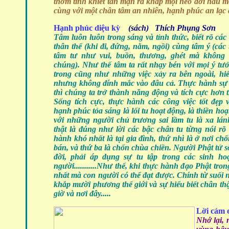
thơm tinh khiết tản mạn ra khắp mọi nẻo đời hầu 
cùng với một chân tâm an nhiên, hạnh phúc an lạc đ
Hạnh phúc diệu kỳ
(sách) Thích Phụng Sơn
Tâm luôn luôn trong sáng và tỉnh thức, biết rõ các
thân thể (khi đi, đứng, nằm, ngồi) cùng tâm ý (các
tâm tư như vui, buồn, thương, ghét mà không
chúng). Như thế tâm ta rất nhạy bén với mọi ý tư
trong cũng như những việc xảy ra bên ngoài, hiể
nhưng không dính mắc vào đâu cả. Thực hành sự 
thì chúng ta trở thành năng động và tích cực hơn t
Sống tích cực, thực hành các công việc tốt đẹp 
hạnh phúc tỏa sáng là lối tu hoạt động, là thiền ho
với những người chủ trương sai lầm tu là xa lán
thật là đúng như lời các bậc chân tu từng nói rõ
hành khó nhất là tại gia đình, thứ nhì là ở nơi ch
bán, và thứ ba là chốn chùa chiền. Người Phật tử s
đời, phải áp dụng sự tu tập trong các sinh h
người...........Như thế, khi thực hành đạo Phật t
nhất mà con người có thể đạt được. Chính từ suối 
khắp mười phương thế giới và sự hiểu biết chân th
giờ và nơi đây.....
Lời cám 
Nhớ lại, 