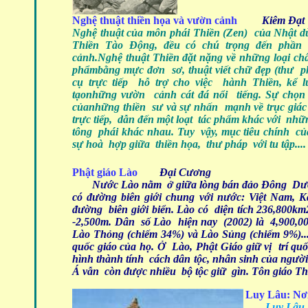
Nghệ thuật thiền họa và vườn cảnh
Kiêm Đạt
Nghệ thuật của môn phái Thiền (Zen) của Nhật d
Thiền Tào Động, đều có chú trọng đến phần 
cảnh.Nghệ thuật Thiền đặt nặng về những loại c
phẩmbằng mực đơn sơ, thuật viết chữ đẹp (thư p
cụ trực tiếp hỗ trợ cho việc hành Thiền, kể 
tạonhững vườn cảnh cát đá nổi tiếng. Sự chọ
củanhững thiền sư và sự nhấn mạnh về trục giác
trực tiếp, dẫn đến một loạt tác phẩm khác với nh
tông phái khác nhau. Tuy vậy, mục tiêu chính của
sự hoà hợp giữa thiền họa, thư pháp với tu tập....
Phật giáo Lào
Đại Cương
Nước Lào nằm ở giữa lòng bán đảo Đông Dươn
có đường biên giới chung với nước: Việt Nam,
đường biên giới biển. Lào có diện tích 236,800km2
-2,500m. Dân số Lào hiện nay (2002) là 4,900,0
Lào Thỏng (chiếm 34%) và Lào Sủng (chiếm 9%)....
quốc giáo của họ. Ở Lào, Phật Giáo giữ vị trí qu
hình thành tính cách dân tộc, nhân sinh của ngư
Á vẫn còn được nhiều bộ tộc giữ gìn. Tôn giáo Thi
Luy Lâu: Nơi
Luy Lâu 