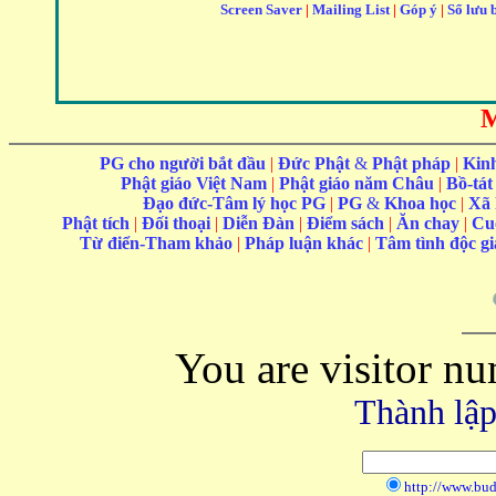
Screen Saver
|
Mailing List
|
Góp ý
|
Sổ lưu b
PG cho người bắt đầu
|
Đức Phật
&
Phật pháp
|
Kin
Phật giáo Việt Nam
|
Phật giáo năm Châu
|
Bồ-tát
Đạo đức-Tâm lý học PG
|
PG
&
Khoa học
|
Xã 
Phật tích
|
Đối thoại
|
Diễn Đàn
|
Điểm sách
|
Ăn chay
|
Cu
Từ điển-Tham khảo
|
Pháp luận khác
|
Tâm tình độc g
You are visitor n
Thành lập
http://www.bu