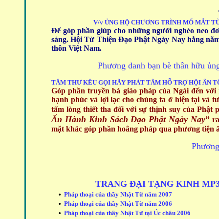
V/v ỦNG HỘ CHƯƠNG TRÌNH MỔ MẮT T
Để góp phần giúp cho những người nghèo neo đơ
sáng. Hội Từ Thiện Đạo Phật Ngày Nay hằng năm
thôn Việt Nam.
Phương danh bạn bè thân hữu ủng 
TÂM THƯ KÊU GỌI HÃY PHÁT TÂM HỖ TRỢ
HỘI ẤN T
Góp phần truyền bá giáo pháp của Ngài đến với 
hạnh phúc và lợi lạc cho chúng ta ở hiện tại và t
tấm lòng thiết tha đối với sự thịnh suy của Phật p
Ấn Hành Kinh Sách Đạo Phật Ngày Nay
”
ra
mặt khác góp phần hoằng pháp qua phương tiện ấ
Phương
TRANG ĐẠI TẠNG KINH MP3
•
Pháp thoại của thầy Nhật Từ năm 2007
•
Pháp thoại của thầy Nhật Từ năm 2006
•
Pháp thoại của thầy Nhật Từ tại Úc châu 2006