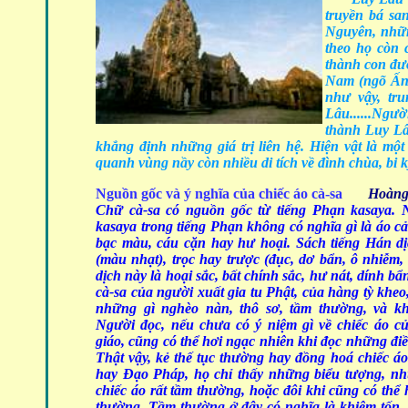
truyền bá sa
Nguyên, nhữn
theo họ còn 
thành con đư
Nam (ngõ Ấn 
như vậy, tr
Lâu......Ngườ
thành Luy Lâ
khẳng định những giá trị liên hệ. Hiện vật là một
quanh vùng nầy còn nhiều di tích về đình chùa, bi k
Nguồn gốc và ý nghĩa của chiếc áo cà-sa
Hoàng
Chữ cà-sa có nguồn gốc từ tiếng Phạn kasaya. 
kasaya trong tiếng Phạn không có nghĩa gì là áo cả
bạc màu, cáu cặn hay hư hoại. Sách tiếng Hán d
(màu nhạt), trọc hay trược (đục, dơ bẩn, ô nhiễm,
dịch này là hoại sắc, bất chính sắc, hư nát, dính 
cà-sa của người xuất gia tu Phật, của hàng tỳ kh
những gì nghèo nàn, thô sơ, tầm thường, và k
Người đọc, nếu chưa có ý niệm gì về chiếc áo c
giáo, cũng có thể hơi ngạc nhiên khi đọc những điề
Thật vậy, kẻ thế tục thường hay đồng hoá chiếc á
hay Đạo Pháp, họ chỉ thấy những biểu tượng, n
chiếc áo rất tầm thường, hoặc đôi khi cũng có thể 
thường. Tầm thường ở đây có nghĩa là khiêm tốn,