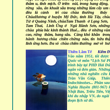
thâm u, tĩnh mịch. Ở triền núi, trong hang động, 
rừng sâu, ẩn khuất sâu trong những lùm cây um t
đều là cảnh trí của chùa thường thấy n
ChùaHương ở huyện Mỹ Đức, tỉnh Hà Tây, chù
Tử ở Quảng Ninh, chùaTam Thanh ở Lạng Sơn,
Tam Thai, Linh Ứng ở Ngũ Hành Sơn, những
chùa phía bắc kinh thành Huế... đều ở những vùn
cao, rừng thẳm, hang sâu. Càng khó khăn trong
hành hương chùa chiền chừng nào, tín hữu thậ
linh ứng hơn. Đa số chùa chiền thường mở về 
Thiền Lâm Tế
Kiêm Đ
Vào năm 1951, tôi được
Quốc về môn “Lịch Sử Ph
trình bày tại PHĐ Hải Đứ
ngắn và đơn giản. Những 
những nhà nghiên cứu 
Trần Văn Giáp, Thiền
Indochinoises... Phần sa
Nghĩa Huyền (801-967) 
Nhật Bản, Triều Tiên, Vi
khi du nhập VN, do ngài 
đoạn lịch sử đó.