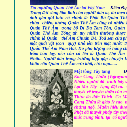
Tín ngưỡ
ng Quan Thế Âm tai Việt Nam
Kiêm Đạ
Trong đời sống tâm linh của người dân ta, dù theo
ảnh gần gủi hơn cả chính là Phật Bà Quán Thế
chùa chiền, tượng Quán Thế Âm cũng có nhiều l
Quán Thế Âm trong bộ Di Đà Tam Tôn, Quán 
Quán Thế Âm Tống tử, tuy nhiên thường được
chính là Quán thế Âm Chuẩn Đề. Toà sen của p
một quái vật (con quỷ) nhô lên trên mặt nước th
Quán Thế Âm Nam Hải. Do pho tượng có hàng ch
trăm bàn tay, nên còn có tên là Quán Thế Âm 
Nhãn. Người dân trong trường hợp gặp chuyện 
khấn cầu Quán Thế Âm cứu khổ, cứu nạn......
Mật tông Tây tạng
Đ
Kim Cang Thừa (Vajrayana
Nhiều người đã trình bày
Lạt Ma Tây Tạng đặt ra. 
thuyết về truyền thừa của 
Thừa do đức Thích Ca Mâu
Cang Thừa là giáo lý cao nh
chứng ngộ. Muốn hiểu đượ
Phật đã thuyết pháp tùy the
mức trung bình; lại có ngư