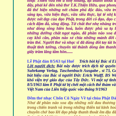
nhạc Thiền vừa êm ả nhẹ nhàng, lại thanh thoát 
đây, phải kể đến nhà thơ T.K.Thiện Hữu, qua phon
đã thể hiện những nét chấm phá độc đáo, vừa tr
sáng tạo, vừa hiện thực, vừa siêu thực, lại tế nhị 
được nét đẹp của đạo Phật, trong đời có đạo, đạo c
cách đậm đà, sống động. Từ chất thơ nhẹ nhàng t
như dòng sông hiền hoà, luôn được phù sa tụ l
những dưỡng chất ngọt ngào, đã phần nào xoa d
cay khô cằn, phần nào xẻ chia những mảnh đời
trần thế. Người thơ và nhạc sĩ đã dùng đôi tay tài 
thuật tinh tường, chuyển tải thành dòng âm than
giây trầm lắng tâm hồn......
Lễ Phật đản 8/5/63 tại Huế
Trích hồi ký Bác s
Lời người dịch:
Bài này được trích dịch từ quyển
Suhrkamp Verlag, Taschenbuch Ausgabe , st 73, Ger
bút hiệu của Bác sĩ người Ðức Erich Wulff. BS Wu
khổ viện trợ giáo dục của Tây Ðức. Vì một sự tình
8/5/1963 làm 8 Phật tử bị chết một cách thê thảm và
Việt Nam của Liên hiệp quốc vào tháng 9/1963
Đêm thơ nhạc
Chốn Cũ Ngày Về tại chùa Phật Đà
Như để phần nào xoa dịu những nỗi đau thương
trong chiến tranh và trong những thiên tai kinh ho
chuyên chở bao lời đạo pháp thanh thoát êm dịu