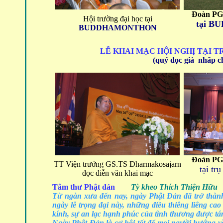
Đoàn PG
Hội trường đại học tại
tại 
BUDDHAMONTHON
LỄ KHAI MẠC HỘI NGHỊ TẠI TR
(quý đọc giả nhấp ch
Đoàn PG
TT Viện trưởng GS.TS Dharmakosajarn
tại tr
đọc diễn văn khai mạc
Tâm thư Phật đản
Tỳ kheo Thích Thiện Hữu
Từ ngàn xưa đến nay, ngày Phật Đản đã trở thành
ngày lễ trọng đại này, những điều thiêng liêng ca
kính, sự an lạc hạnh phúc của tình thương được tá
Ngày Phật Đản là cơ hội tốt để mọi người hướng về