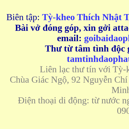
Biên tập:
Tỳ-kheo Thích Nhật 
Bài vở đóng góp, xin gởi att
email:
goibaidao
Thư từ tâm tình độc g
tamtinhdaoph
Liên lạc thư tín với Tỳ
Chùa Giác Ngộ, 92 Nguyễn Chí 
Minh
Điện thoại di động: từ nước n
09