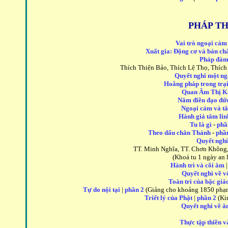
PHÁP TH
Vai trò ngoại cảm
Xuất gia: Động cơ và bản ch
Pháp đàm 
Thích Thiện Bảo, Thích Lệ Thọ, Thích
Quyết nghi một ng
Hoằng pháp trong trạ
Quan Âm Thị K
Năm điều đạo đứ
Ngoại cảm và tâ
Hành giả tâm li
Tu là gì
-
phầ
Theo dấu chân Thánh
-
phầ
Quyết nghi
TT. Minh Nghĩa, TT. Chơn Không,
(Khoá tu 1 ngày an 
Hành trì và cõi âm
|
Quyết nghi về v
Toàn tri của bậc giá
Tự do nội tại
|
phần 2
(Giảng cho khoảng 1850 phạm 
Triết lý của Phật
|
phần 2
(Ki
Quyết nghi về ă
Thực tập thiền và