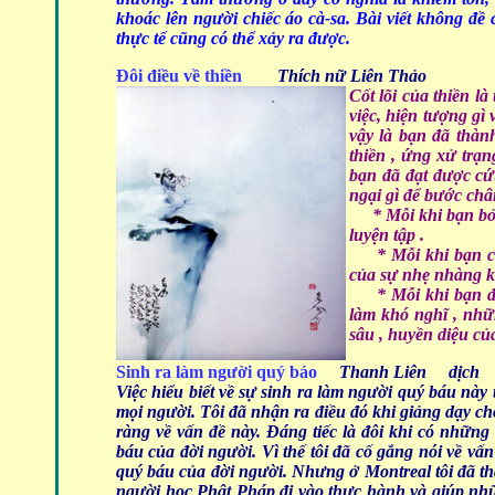
khoác lên người chiếc áo cà-sa. Bài viết không đề
thực tế cũng có thể xảy ra được.
Đôi điều về thiền
Thích nữ Liên Thảo
Cốt lõi của thiền là
việc, hiện tượng gì
vậy là bạn đã thà
thiền , ứng xử trạn
bạn đã đạt được cứ
ngại gì để bước châ
* Mỗi khi bạn bỏ b
luyện tập .
* Mỗi khi bạn cảm
của sự nhẹ nhàng k
* Mỗi khi bạn đạt 
làm khó nghĩ , nhữ
sâu , huyền diệu của
Sinh ra làm người quý báo
Thanh Liên dịch
Việc hiểu biết về sự sinh ra làm người quý báu này t
mọi người. Tôi đã nhận ra điều đó khi giảng dạy cho
ràng về vấn đề này. Đáng tiếc là đôi khi có những 
báu của đời người. Vì thế tôi đã cố gắng nói về vấn
quý báu của đời người. Nhưng ở Montreal tôi đã th
người học Phật Pháp đi vào thực hành và giúp nhữ