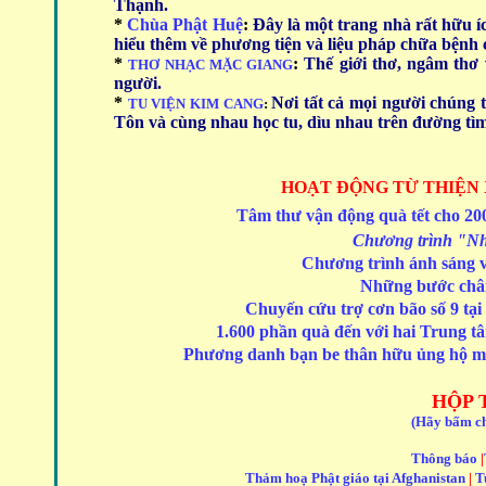
Thạnh.
*
Chùa Phật Huệ
:
Đây là một trang nhà rất hữu íc
hiểu thêm về phương tiện và liệu pháp chữa bệnh 
*
:
Thế giới thơ, ngâm thơ 
THƠ NHẠC MẶC GIANG
người.
*
N
ơi tất cả mọi người chúng 
TU VIỆN KIM CANG
:
Tôn và cùng nhau học tu, dìu nhau trên đường tìm 
HOẠT ĐỘNG
TỪ THIỆN
Tâm thư vận động quà tết cho 200
Chương trình "Nhữ
Chương trình ánh sáng v
Những bước châ
Chuyến cứu trợ cơn bão số 9 tại
1.600 phần quà đến với hai Trung t
Phương danh bạn be thân hữu ủng hộ mổ m
HỘP 
(Hãy bấm ch
Thông báo
|
Thảm hoạ Phật giáo tại Afghanistan
|
T