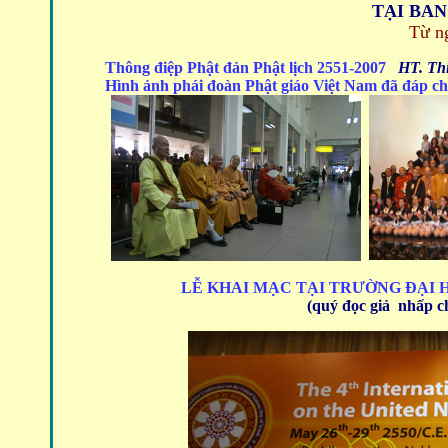
TẠI BAN
Từ n
Thông điệp Phật đản
Phật lịch 2551-2007
HT. Thí
Hình ảnh phái đoàn Phật giáo Việt Nam đã đáp c
LỄ KHAI MẠC TẠI TRƯỜNG ĐẠI 
(quý đọc giả nhấp ch