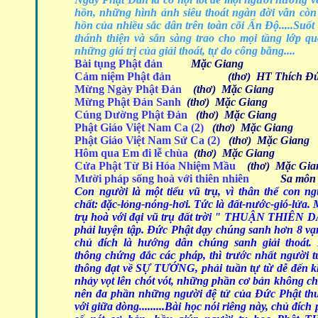
hồn, những hình ảnh siêu thoát ngàn đời vẫn còn đ
hồn của nhiều sắc dân trên toàn cõi Ấn Độ.....Suố
thánh thiện và sẳn sàng trao cho mọi tầng lớp q
những giá trị của giải thoát, tự do công bằng....
Bài tụng Phật đản
Mặc Giang
Cảm niệm Phật đản
(thơ) HT Thích Đ
Mừng Ngày Phật Đản
(thơ)
Mặc Giang
Mừng Phật Đản Sanh
(thơ)
Mặc Giang
Cúng Dường Phật Đản
(thơ)
Mặc Giang
Phật Giáo Việt Nam Ca (2)
(thơ)
Mặc Giang
Phật Giáo Việt Nam Sử Ca (2)
(thơ)
Mặc Giang
Hôm qua Em đi lễ chùa
(thơ)
Mặc Giang
Cửa Phật Từ Bi Hóa Nhiệm Mầu
(thơ)
Mặc Gia
Mười pháp sống hoà với thiên nhiên
Sa môn Th
Con người là một tiểu vũ trụ, vì thân thể con n
chất: đặc-lỏng-nóng-hơi. Tức là đất-nước-gió-lửa. 
trụ hoà với đại vũ trụ đất trời " THUẬN THIÊN 
phải luyện tập. Đức Phật dạy chúng sanh hơn 8 v
chủ đích là hướng dẫn chúng sanh giải thoát
thông chứng đắc các pháp, thì trước nhất người t
thông đạt về SỰ TƯỚNG, phải tuần tự từ dễ đến 
nhảy vọt lên chót vót, những phần cơ bản không chị
nên đa phần những người đệ tử của Đức Phật thư
với giữa dòng.........Bài học nói riêng này, chủ đích