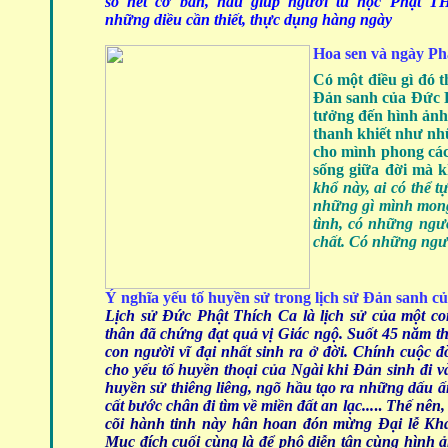
số nét cơ bản, hầu giúp người tu học Phật
những diều cần thiết, thực dụng hàng ngày
Hoa sen và ngà
Có một điều gì đó t
Đản sanh của Đức P
tưởng đến hình ảnh
thanh khiết như nh
cho mình phong các
sống giữa đời mà k
khổ này, ai có thể 
những gì mình mong
tình, có những người
chất. Có những người
Ý nghĩa yếu tố huyền sử trong lịch sử Đản sanh c
L
ịch sử Đức Phật Thích Ca là lịch sử của một co
thân đã chứng đạt quả vị Giác ngộ. Suốt 45 năm th
con người vĩ đại nhất sinh ra ở đời. Chính cuộc đ
cho yếu tố huyền thoại của Ngài khi Đản sinh đi v
huyền sử thiêng liêng, ngõ hầu tạo ra những dấu ấ
cất bước chân đi tìm về miền đất an lạc...
..
Thế nên,
cõi hành tinh này hân hoan đón mừng Đại lễ Khá
Mục đích cuối cùng là để phô diễn tận cùng hình