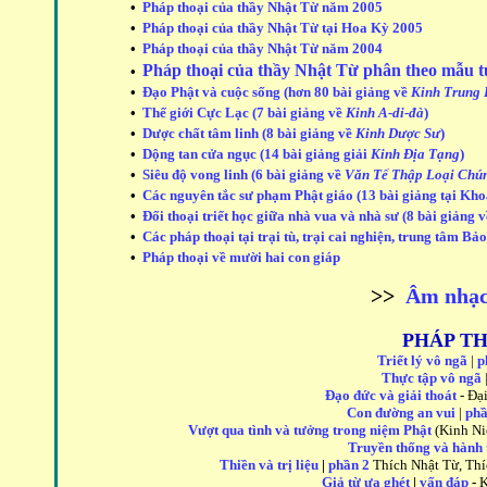
•
Pháp thoại của thầy Nhật Từ năm 2005
•
Pháp thoại của thầy Nhật Từ tại Hoa Kỳ 2005
•
Pháp thoại của thầy Nhật Từ năm 2004
Pháp thoại của thầy Nhật Từ phân theo mẫu 
•
•
Đạo Phật và cuộc sống (hơn 80 bài giảng về
Kinh Trung
•
Thế giới Cực Lạc (7 bài giảng về
Kinh A-di-đà
)
•
Dược chất tâm linh (8 bài giảng về
Kinh Dược Sư
)
•
Dộng tan cửa ngục (14 bài giảng giải
Kinh Địa Tạng
)
•
Siêu độ vong linh (6 bài giảng về
Văn Tế Thập Loại Chú
•
Các nguyên tắc sư phạm Phật giáo
(13 bài giảng tại Kh
•
Đối thoại triết học giữa nhà vua và nhà sư (8 bài giảng 
•
Các pháp thoại tại trại tù, trại cai nghiện, trung tâm 
•
Pháp thoại về mười hai con giáp
>>
Âm nhạc
PHÁP T
Triết lý vô ngã
|
p
Thực tập vô ngã
Đạo
đức và giải thoát
- Đạ
Con đường an vui
|
phầ
Vượt qua tình và tưởng trong niệm Phật
(Kinh Ni
Truyền thống và hành 
Thiền và trị liệu
|
phần 2
Thích Nhật Từ, Th
Giả từ ưa ghét
|
vấn đáp
-
K