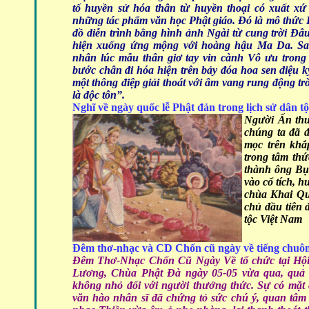
tố huyền sử hóa thân từ huyền thoại có xuất xứ
những tác phẩm văn học Phật giáo. Đó là mô thức P
đồ diễn trình bằng hình ảnh Ngài từ cung trời Đâu
hiện xuống ứng mộng với hoàng hậu Ma Da. Sau 
nhân lúc mẫu thân giơ tay vin cành Vô ưu trong
bước chân đi hóa hiện trên bảy đóa hoa sen diệu k
một thông điệp giải thoát với âm vang rung động trờ
là độc tôn”.
Nghĩ về ngày quốc lễ Phật đản trong lịch sử dân t
Người Ấn thư
chúng ta đã 
mọc trên khắ
trong tâm thứ
thành ông Bụt
vào cổ tích, 
chùa Khai Qu
chủ đầu tiên
tộc Việt
Nam
Đêm thơ-nhạc và CD Chốn cũ ngày về tiếng chuôn
Đêm Thơ-Nhạc Chốn Cũ Ngày Về tổ chức tại Hộ
Lương, Chùa Phật Đà ngày 05-05 vừa qua, quả 
không nhỏ đối với người thưởng thức. Sự có mặt c
văn hào nhân sĩ đã chứng tỏ sức chú ý, quan tâm