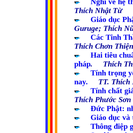
.....
Nghĩ về hệ t
Thích Nhật Từ
.....
Giáo dục Phậ
Guruge; Thích Nữ
.....
Các Tinh Th
Thích Chơn Thiệ
.....
Hai tiêu chu
pháp
. Thích Th
.....
Tính trọng y
nay
.
TT. Thích M
.....
Tính chất gi
Thích Phước Sơn
.....
Đức Phật: nh
.....
Giáo dục và 
.....
Thông điệp g
.
..
..
..
..