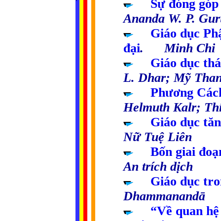
.....
Sự đóng góp
Ananda W. P. Gu
.....
Giáo dục Phậ
đại
. Minh Chi
.....
Giáo dục thá
L. Dhar; Mỹ Than
.....
Phương Cách
Helmuth Kalr; Th
.....
Giáo dục tă
Nữ Tuệ Liên
.....
Bốn giai đoạ
An trích dịch
.....
Giáo dục tro
Dhammanandā
.....
“Về quan hệ