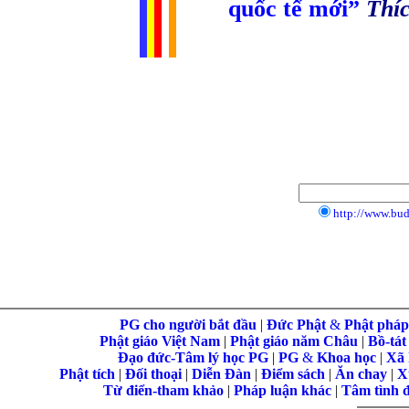
quốc tế mới”
Thíc
...............................
http://www.bu
PG cho người bắt đầu
|
Đức Phật
&
Phật phá
Phật giáo Việt Nam
|
Phật giáo năm Châu
|
Bồ-tát
Đạo đức-Tâm lý học PG
|
PG
&
Khoa học
|
Xã 
Phật tích
|
Đối thoại
|
Diễn Đàn
|
Điểm sách
|
Ăn chay
|
X
Từ điển-tham khảo
|
Pháp luận khác
|
Tâm tình 