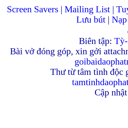
Screen Savers
|
Mailing List
|
Tu
Lưu bút
|
Nạp 
Biên tập:
Tỳ-
Bài vở đóng góp, xin gởi attach
goibaidaopha
Thư từ tâm tình độc g
tamtinhdaoph
Cập nhật