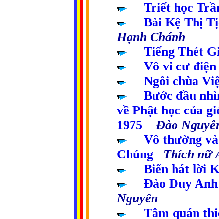
.....
Triết học Trầ
.....
Bài Kệ Thị T
Hạnh Chánh
.....
Tiếng Thét 
.....
Vô vi cư điện
.....
Ngôi chùa Vi
.....
Bước đầu nhìn
về Phật học của gi
1975
Đào Nguyê
.....
Vô thường và
Chúng
Thích nữ A
.....
Biển hát lời 
.....
Đào Duy Anh
Nguyên
.....
Tâm quán thi