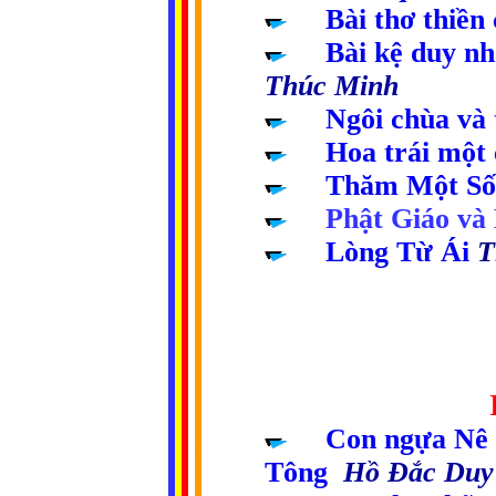
.....
Bài thơ thiề
.....
Bài kệ duy n
Thúc Minh
.....
Ngôi chùa và 
.....
Hoa trái một
...
Thăm Một Số 
...
Phật Giáo và
...
Lòng Từ Ái
T
....
.............................
.....
Con ngựa Nê 
.
.
.
.
.
Tông
Hồ Đắc Du