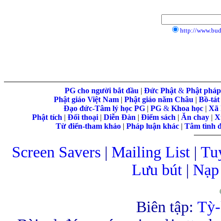
http://www.bu
PG cho người bắt đầu
|
Đức Phật
&
Phật phá
Phật giáo Việt Nam
|
Phật giáo năm Châu
|
Bồ-tát
Đạo đức-Tâm lý học PG
|
PG
&
Khoa học
|
Xã 
Phật tích
|
Đối thoại
|
Diễn Đàn
|
Điểm sách
|
Ăn chay
|
X
Từ điển-tham khảo
|
Pháp luận khác
|
Tâm tình 
Screen Savers
|
Mailing List
|
Tu
Lưu bút
|
Nạp 
Biên tập:
Tỳ-