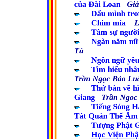
của Đài Loan
Giải
.....
Dấu mình tro
.....
Chim mía
Lê
.....
Tâm sự người
.....
Ngàn năm nữa
Tú
.....
Ngôn ngữ yêu
.....
Tìm hiểu nhâ
Trần Ngọc Bảo Lu
.....
Thử bàn về h
Giang
Trần Ngoc
.....
Tiếng Sóng H
Tát Quán Thế Âm
....
Tượng Phật
Học Viện Phậ