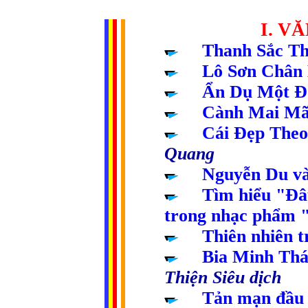
....................
I. V
.....
Thanh Sắc Th
.....
Lô Sơn Chân
.....
Ẩn Dụ Một Đ
.....
Cành Mai Mã
.....
Cái Đẹp Theo
Quang
.....
Nguyễn Du v
.....
Tìm hiểu "Đâ
trong nhạc phẩm 
.....
Thiên nhiên t
.....
Bia Minh Thá
Thiện Siêu dịch
.....
Tản mạn đầu