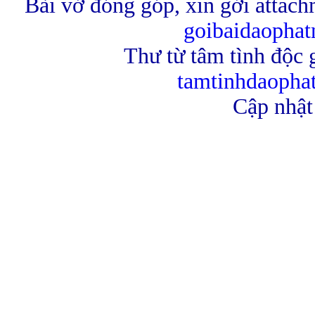
Bài vở đóng góp, xin gởi attach
goibaidaopha
Thư từ tâm tình độc g
tamtinhdaoph
Cập nhật