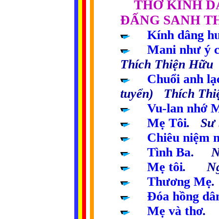
....
THƠ KÍNH D
ĐẤNG SANH T
.....
Kính dâng h
.....
Mani như ý 
Thích Thiện Hữu
.....
Chuổi anh lạ
tuyển) Thích Th
.....
Vu-lan nhớ 
.....
Mẹ Tôi
. Sư 
.....
Chiêu niệm 
.....
Tình Ba
.
Ng
.....
Mẹ tôi
. Ng
.....
Thương Mẹ
.
.....
Đóa hồng dâ
.....
Mẹ và thơ
. 