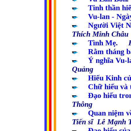
.....
Tinh thần hi
.....
Vu-lan - Ngà
.....
Người Việt 
Thích Minh Châu
.....
Tình Mẹ
. H
.....
Rằm tháng b
.....
Ý nghĩa Vu-l
Quảng
.....
Hiếu Kinh củ
.....
Chữ hiếu và 
.....
Đạo hiếu tro
Thông
.....
Quan niệm về
Tiến sĩ Lê Mạnh 
.....
Đạo hiếu của