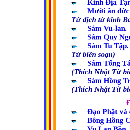
.....
Kinh Địa Tạ
.....
Mười ân đức 
Từ dịch từ kinh 
.....
Sám Vu-lan
.
.....
Sám Quy Ng
.....
Sám Tu Tập
Từ biên soạn)
.....
Sám Tống T
(Thích Nhật Từ bi
.....
Sám Hồng T
(Thích Nhật Từ bi
...........................
.....
Đạo Phật và
.....
Bông Hồng C
.....
Vu Lan Bồn
.