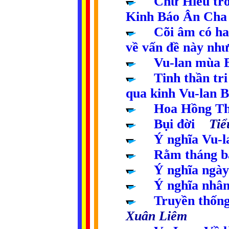
.....
Chữ Hiếu tr
Kinh Báo Ân Cha
.....
Cõi âm có ha
về vấn đề này như
.....
Vu-lan mùa 
.....
Tinh thần tr
qua kinh Vu-lan 
.....
Hoa Hồng T
.....
Bụi đời
Tiểu
.....
Ý nghĩa Vu-l
.....
Rằm tháng b
.....
Ý nghĩa ngày
.....
Ý nghĩa nhân
.....
Truyền thống
Xuân Liêm