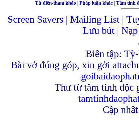
Từ điển-tham khảo
|
Pháp luận khác
|
Tâm tình 
Screen Savers
|
Mailing List
|
Tu
Lưu bút
|
Nạp 
Biên tập:
Tỳ-
Bài vở đóng góp, xin gởi attach
goibaidaopha
Thư từ tâm tình độc g
tamtinhdaoph
Cập nhật