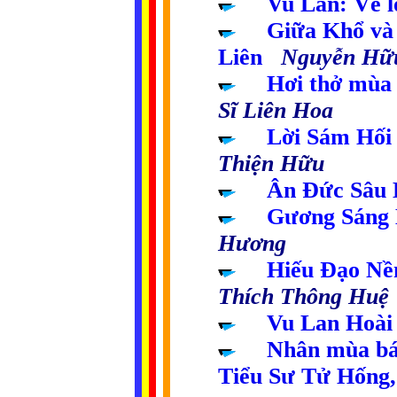
.....
Vu Lan: Về 
.....
Giữa Khổ và
Liên
Nguyễn Hữu
.....
Hơi
thở mùa 
Sĩ Liên Hoa
.....
Lời Sám Hố
Thiện Hữu
.....
Ân Đức Sâu 
.....
Gương Sáng 
Hương
.....
Hiếu Đạo Nề
Thích Thông Huệ
.....
Vu Lan Hoà
.....
Nhân mùa báo
Tiểu Sư Tử Hống,