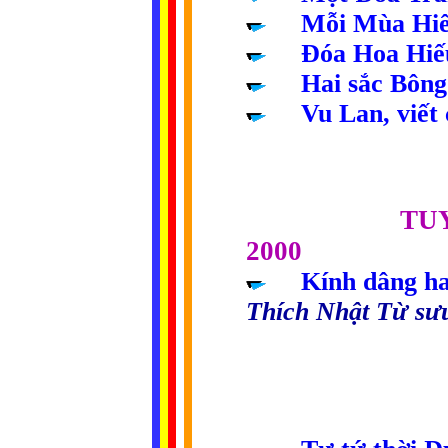
....
Mỗi Mùa Hi
....
Đóa Hoa Hiế
....
Hai sắc Bôn
....
Vu Lan, viết
....... ..............
TU
2000
.....
Kính dâng ha
Thích Nhật Từ sưu
........ ...................
............................