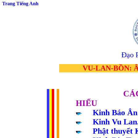
Trang Tiếng Anh
Đạo 
VU-LAN-BỒN: 
......................
CÁ
HIẾU
.....
Kinh Báo Â
.....
Kinh Vu Lan
.....
Phật thuyết 