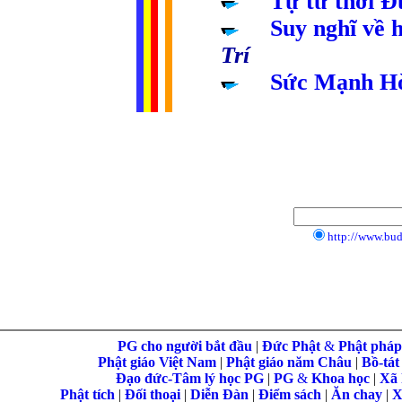
.....
Tự tứ thời Đ
.....
Suy nghĩ về 
Trí
.....
Sức Mạnh H
http://www.bu
PG cho người bắt đầu
|
Đức Phật
&
Phật phá
Phật giáo Việt Nam
|
Phật giáo năm Châu
|
Bồ-tát
Đạo đức-Tâm lý học PG
|
PG
&
Khoa học
|
Xã 
Phật tích
|
Đối thoại
|
Diễn Đàn
|
Điểm sách
|
Ăn chay
|
X