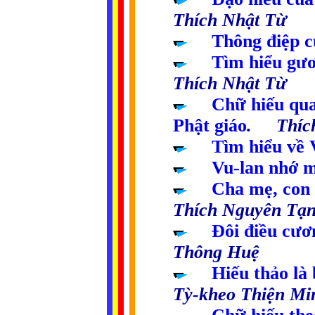
Thích Nhật Từ
.....
Thông điệp c
.....
Tìm hiểu gươ
Thích Nhật Từ
.....
Chữ hiếu qua
Phật giáo
. Thích
.....
Tìm hiểu về 
.....
Vu-lan nhớ 
.....
Cha mẹ, con 
Thích Nguyên Tạn
.....
Đôi điều cươ
Thông Huệ
.....
Hiếu thảo là
Tỳ-kheo Thiện Mi