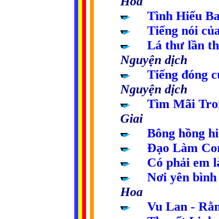
Hoa
.....
Tình Hiếu B
.....
T
iế
ng
nói củ
.....
Lá thư lần t
Nguyện
dịch
.....
Tiếng đóng c
Nguyện
dịch
.....
Tìm Mãi Tro
Giai
.....
Bông hồng h
.....
Đạo Làm Co
.....
Có phải em 
.....
Nơi yên bình
Hoa
.....
Vu Lan - Rằ