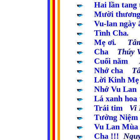
.....
Hai lần tang 
.....
Mười thươn
.....
Vu-lan ngày 
.....
Tình Cha
. 
.....
Mẹ ơi
. Tâm
.....
Cha
Thúy V
.....
Cuối năm
Mi
.....
Nhớ cha
Tâm
.....
Lời Kinh Mẹ
.....
Nhớ Vu Lan
.....
Lá xanh hoa 
.....
Trái tim
Vi 
.....
Tưởng Niệm
....
Vu Lan Mùa
....
Cha !!!
Ngu