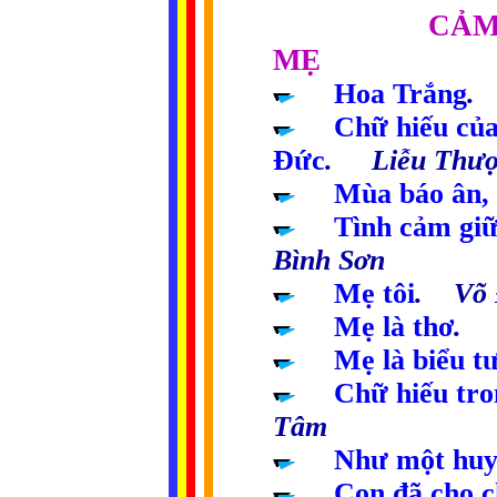
....................
CẢM
MẸ
.....
Hoa Trắng
.
.....
Chữ hiếu của
Đức
. Liễu Thượ
.....
Mùa báo ân, 
.....
Tình cảm giữ
Bình Sơn
.....
Mẹ tôi
. Võ 
.....
Mẹ là thơ
. 
.....
Mẹ là biểu t
.....
Chữ hiếu tro
Tâm
.....
Như một huy
.....
Con đã cho 