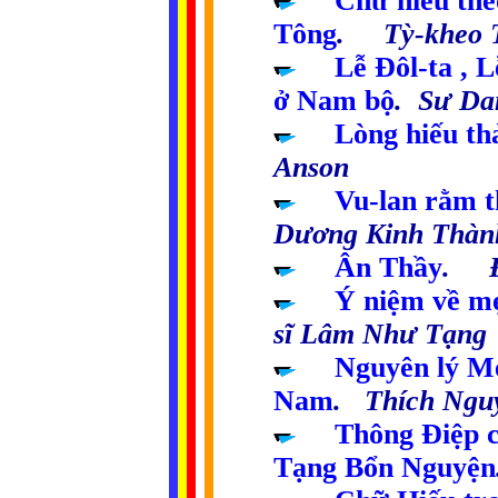
.....
Chữ hiếu the
Tông
. Tỳ-kheo 
.....
Lễ Đôl-ta , 
ở Nam bộ
. Sư Da
.....
Lòng hiếu th
Anson
.....
Vu-lan rằm t
Dương Kinh Thàn
.....
Ân Thầy
. Đ
.....
Ý niệm về mẹ
sĩ Lâm Như Tạng
.....
Nguyên lý Mẹ
Nam
. Thích Ngu
.....
Thông Điệp c
Tạng Bổn Nguyện