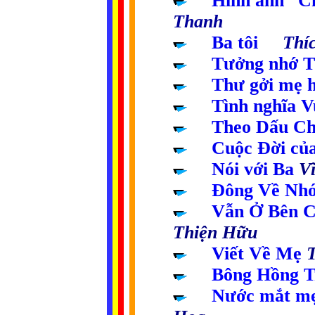
.....
Hình ảnh “Ch
Thanh
.....
Ba tôi
Thích
.....
Tưởng nhớ T
.....
Thư gởi mẹ h
.....
Tình nghĩa V
.....
Theo Dấu C
.....
Cuộc Đời củ
.....
Nói với Ba
V
.....
Đông Về Nhớ
.....
Vẫn Ở Bên C
Thiện Hữu
.....
Viết Về Mẹ
.....
Bông Hồng T
.....
Nước mắt mẹ 