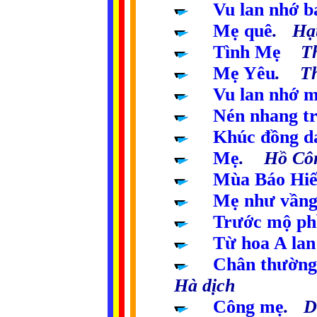
.....
Vu lan nhớ b
.....
Mẹ quê
. Hạt
.....
Tình Mẹ
Thí
.....
Mẹ Yêu
. Th
.....
Vu lan nhớ 
.....
Nén nhang t
.....
Khúc đồng d
.....
Mẹ
. Hồ Cô
.....
Mùa Báo Hi
.....
Mẹ như vầng 
.....
Trước mộ ph
.....
Từ hoa A la
.....
Chân thường
Hà dịch
.....
Công mẹ
. D