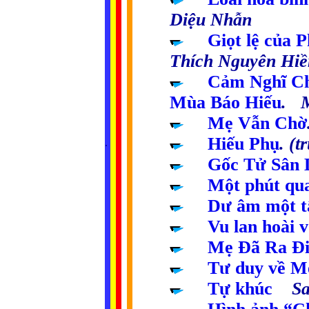
Diệu Nhẫn
.....
Giọt lệ của P
Thích Nguyên Hiề
.....
Cảm Nghĩ Ch
Mùa Báo Hiếu
. M
.....
Mẹ Vẫn Chờ
.....
Hiếu Phụ
. (
.
..
..
..
..
.....
Gốc Tử Sân 
.....
Một phút qu
.....
Dư âm một t
.....
Vu lan hoài 
.....
Mẹ Đã Ra Đ
.....
Tư duy về M
.....
Tự khúc
Sa