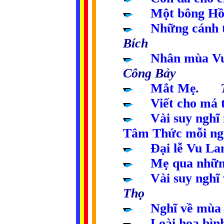
.....
Một bông Hồ
.....
Những cánh t
Bích
.....
Nhân mùa Vu-
Công Bảy
.....
Mắt Mẹ
. Tr
.....
Viết cho má 
.....
Vài suy nghĩ
Tâm Thức mỗi ng
.....
Đại lễ Vu La
.....
Mẹ qua nhữn
.....
Vài suy nghĩ 
Thọ
.....
Nghĩ về mùa 
.....
Loài hoa bình