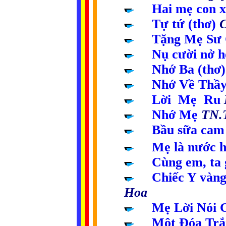
....
Hai mẹ
c
on 
....
Tự tứ
(thơ)
C
....
Tặ
n
g Mẹ
Sư
....
Nụ cười nở h
....
Nhớ Ba (thơ)
....
Nhớ Về Thầ
....
Lời Mẹ Ru
....
Nhớ Mẹ
TN.
....
Bầu sữa cam
....
Mẹ là nước h
....
Cùng em, ta
....
Chiếc Y vàn
Hoa
....
Mẹ Lời Nói 
....
Một Đóa Trắ