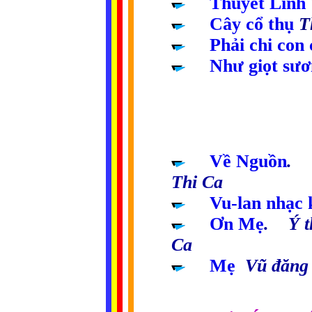
.....
Thuyết Linh
.....
Cây cổ thụ
T
.....
Phải chi con
.....
Như giọt sươ
............................
.....
Về Nguồn
. 
Thi Ca
.....
Vu-lan nhạc 
.....
Ơn Mẹ
. Ý t
Ca
.....
Mẹ
Vũ đăng 