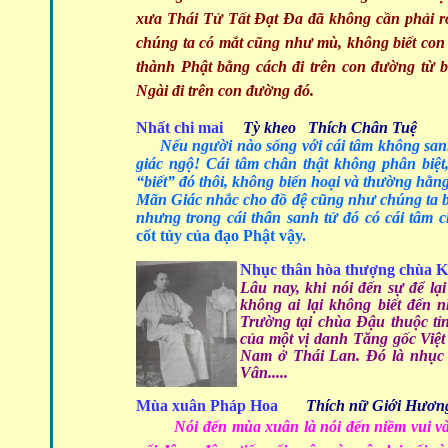
xưa Thái Tử Tất Đạt Đa đã không cần phải rời
chúng ta có mắt cũng như mù, không biết co
thành Phật bằng cách đi trên con đường từ 
Ngài đi trên con đường đó.
Nhất chi mai
Tỳ kheo Thích Chân Tuệ
Nếu người nào sống với cái tâm không sanh 
giác ngộ!
Cái tâm chân thật không phân biệt,
“biết” đó thôi, không biến hoại và thường hằng
Mãn Giác nhắc cho đồ đệ cũng như chúng ta biế
nhưng trong cái thân sanh tử đó có cái tâm ch
cốt tủy của đạo Phật vậy.
Nhục thân hòa thượng chùa 
Lâu nay, khi nói đến sự để lại
không ai lại không biết đến
Trường tại chùa Đậu thuộc tỉn
của một vị danh Tăng gốc Việt
Nam ở Thái Lan. Đó là nhục 
Vân.....
Mùa xuân Pháp Hoa
Thích nữ Giới Hươn
Nói đến mùa xuân là nói đến niềm vui và 