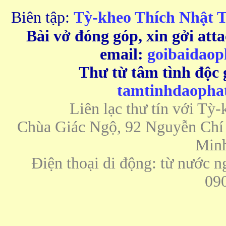
Biên tập:
Tỳ-kheo Thích Nhật 
Bài vở đóng góp, xin gởi att
email:
goibaidao
Thư từ tâm tình độc g
tamtinhdaoph
Liên lạc thư tín với Tỳ
Chùa Giác Ngộ, 92 Nguyễn Chí 
Minh
Điện thoại di động: từ nước n
09