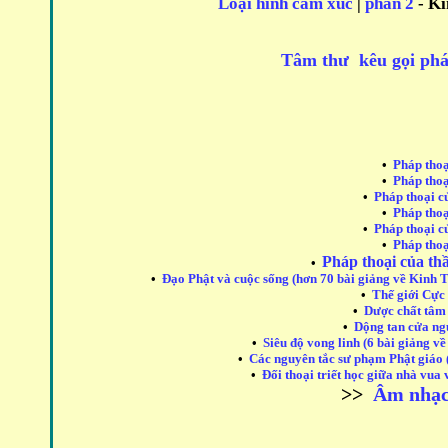
Loại hình cảm xúc
|
phần 2
- Ki
Tâm thư kêu gọi phá
•
Pháp thoạ
•
Pháp thoạ
•
Pháp thoại c
•
Pháp thoạ
•
Pháp thoại c
•
Pháp thoạ
Pháp thoại của t
•
•
Đạo Phật và cuộc sống (hơn 70 bài giảng về Kinh 
•
Thế giới Cực 
•
Dược chất tâm 
•
Dộng tan cửa ng
•
Siêu độ vong linh (6 bài giảng v
•
Các nguyên tắc sư phạm Phật giáo
•
Đối thoại triết học giữa nhà vua 
>>
Âm nhạc