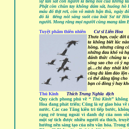
sự tàn sát con người là tiếng nói của lương 
Phật còn chùn tay không dám sát, huống hồ 
máu đổ thịt rơi, còn vô minh hận thù, ngày 
đó là tiếng nói sáng suốt của loài Sư tử H
người. Mong rằng mọi người cùng mang tâm Bồ
Tuyệt phẩm thiên nhiên
Cư sĩ Liên Hoa
Thưa bạn, cuộc đời t
ta không biết lúc nà
hồng, nhưng cũng có
những đau khổ và hạn
đánh thức chúng ta 
sống sao cho có ý ng
gì…chỉ duy nhất khi 
cũng đủ làm đảo lộn 
có thể dâng tặng cho
bạn có đồng ý hay khô
Thủ Kinh
Thích Trung Nghĩa dịch
Quy cách phong phú về “
Thủ Kinh
” không
Hoa đang phát triển; Cũng là sự giao hòa về 
nước. Các cao Tăng kiên trì tiếp bước, không
rạng rở trong ngoài vì danh dự của non sô
một sự tích được nhiều người ưa thích, truyề
hưởng nền sáng tạo của nền văn hóa. Trong t