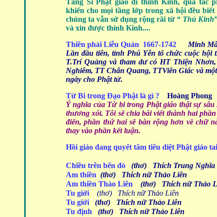
Tăng Sĩ Phật giáo đi thỉnh Kinh, qua tác
khiến cho mọi tầng lớp trong xã hội đều biế
chúng ta vẫn sử dụng rộng rãi từ “
Thủ Kinh
và xin được thỉnh Kinh....
Thiền phái Liễu Quán 1667-1742
Minh Mẫ
Lần đầu tiên, tỉnh Phú Yên tổ chức cuộc hội
T.Trí Quảng và tham dư có HT Thiện Nhơn,
Nghiêm, TT Chân Quang, TTViên Giác và một số
ngày cho Phật tử.
Từ Bi trong Đạo Phật là gì ?
Hoàng Phong
Ý nghĩa của Từ bi trong Phật giáo thật sự sâu
thương xót. Tôi sẽ chia bài viết thành hai phần
điển, phần thứ hai sẽ bàn rộng hơn về chữ nà
thay vào phần kết luận.
Hồi giáo đang quyết tâm tiêu diệt Phật giáo t
Chiều trên bến đò
(thơ)
Thích Trung Nghĩa
Am thiền
(thơ) Thích nữ Thảo Liên
Am thiền Thảo Liên
(thơ) Thích nữ Thảo L
Tu giới
(thơ) Thích nữ Thảo Liên
Tu giới
(thơ) Thích nữ Thảo Liên
Tu định
(thơ) Thích nữ Thảo Liên