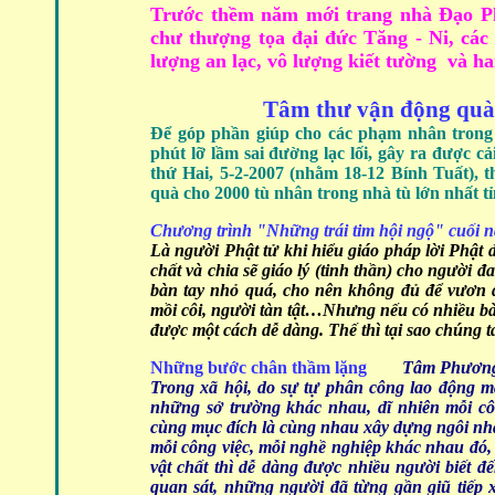
Trước thềm năm mới trang nhà Đạo Ph
chư thượng tọa đại đức Tăng - Ni, các
lượng an lạc, vô lượng kiết tường và ha
Tâm thư vận động quà t
Để góp phần giúp cho các phạm nhân trong
phút lỡ lầm sai đường lạc lối, gây ra được c
thứ Hai, 5-2-2007 (nhằm 18-12 Bính Tuất), t
quà cho 2000 tù nhân trong nhà tù lớn nhất t
Chương trình "Những trái tim hội ngộ" cuối 
Là người Phật tử khi hiểu giáo pháp lời Phật 
chất và chia sẽ giáo lý (tinh thần) cho người 
bàn tay nhỏ quá, cho nên không đủ để vươn 
mồi côi, người tàn tật…Nhưng nếu có nhiều bàn 
được một cách dễ dàng. Thế thì tại sao chúng t
Những bước chân thầm lặng
Tâm Phươn
Trong xã hội, do sự tự phân công lao động 
những sở trường khác nhau, dĩ nhiên mỗi cô
cùng mục đích là cùng nhau xây dựng ngôi nh
mỗi công việc, mỗi
nghề nghiệp khác nhau đó, 
vật chất thì dễ dàng được nhiều người biết 
quan sát, những người đã từng gần giũ tiếp