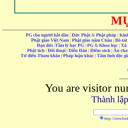
MỤ
PG cho người bắt đầu
|
Đức Phật
&
Phật pháp
|
Kin
Phật giáo Việt Nam
|
Phật giáo năm Châu
|
Bồ-tát
Đạo đức-Tâm lý học PG
|
PG
&
Khoa học
|
Xã 
Phật tích
|
Đối thoại
|
Diễn Đàn
|
Điểm sách
|
Ăn ch
Từ điển-Tham khảo
|
Pháp luận khác
|
Tâm tình độc g
You are visitor n
Thành lập
http://www.bu