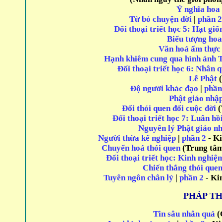
Ý nghĩa hoa
Từ bỏ chuyện đời
|
phần 
Đối thoại triết học 5: Hạt giố
Biểu tượng hoa
Văn hoá ẩm thực
Hạnh khiêm cung qua hình ảnh 
Đối thoại triết học 6: Nhân 
Lễ Phật
Độ người khác đạo
|
phần
Phật giáo nhậ
Đổi thói quen đổi cuộc đời
(
Đối thoại triết học 7: Luân hồ
Nguyên lý Phật giáo n
Người thừa kế nghiệp
|
phần 2
- K
Chuyển hoá thói quen
(Trung tâm
Đối thoại triết học: Kinh nghiệ
Chiến thắng thói que
Tuyên ngôn chân lý
|
phần 2
- Ki
PHÁP TH
Tin sâu nhân quả
(