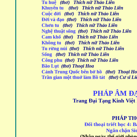
Tu huệ
(thơ) Thích nữ Thảo Liên
Khuyên tu
(thơ) Thích nữ Thảo Liên
Cuộc đời
(thơ) Thích nữ Thảo Liên
Đời và đạo
(thơ) Thích nữ Thảo Liên
Chơn tu
(thơ) Thích nữ Thảo Liên
Nghệ thuật sống
(thơ) Thích nữ Thảo Liên
Cam khổ
(thơ) Thích nữ Thảo Liên
Không tu
(thơ) Thích nữ Thảo Liên
Tu rừng núi
(thơ) Thích nữ Thảo Liên
Sống
(thơ) Thích nữ Thảo Liên
Công phu
(thơ) Thích nữ Thảo Liên
Bão Lụt
(thơ) Thoại Hoa
Cảnh Trung Quốc bên bờ hồ
(thơ) Thoại Ho
Trần gian một thuở làm Bồ tát
(thơ) Cư sĩ L
PHÁP
ÂM ĐẠ
Trang Đại Tạng Kinh Việt
PHÁP TH
Đối thoại triết học 4: 
Ngăn chặn Si
(Nhân ngày thế giới phòn