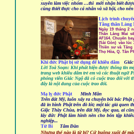
xuyên làm việc nhóm …thì mới nhận biết được
cùng thiết thực cho cá nhân và xã hội, cho nên
Lịch trình chuy
Tăng thân Làng 
Ngày 19 tháng 2 
Thân Làng Mai sẽ 
AF164. Chuyến ba
(Sài Gòn) vào lúc 
Thiền sư và Tăng 
Thọ Hòa, Q. Tân Ph
Khi đức Phật bị sử dụng để khiêu dâm
Giác
Lời Toà Soạn: Khi phát hiện được thông tin m
trang web khiêu dâm trẻ em và các thuật ngữ P
phóng viên Giác Ngộ đã có cuộc trao đổi vớ
đây là nội dung của cuộc trao đổi.
Mạ lỵ đức Phật
Minh Mẫn
Trên đất Mỹ, luôn xẩy ra chuyện bôi bác Phật
đã in hình Phật trên đồ lót; một tác giả que
Giặc Thầy Chùa, trên đất Mỹ, đọc qua, ai cũn
lấy đức Phật làm hình nền cho bốn tập khiê
nghiệp...
Từ Bi
Tâm Đàn
Nhưng thế nào là từ bi? Cứ buông xuôi để mặc