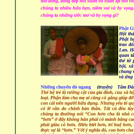
nối đông, đông tiếp nối xuân và xuân lại nối v
chúng ta nhiều hứa hẹn, niềm vui và hy vọn
chúng ta những ước mơ và hy vọng gì?
Phật G
Hội thả
Phật h
trao đổ
Lan. Hộ
quan t
thế từ
hội, x
chung v
và ứng 
Những chuyến đò ngang
(truyện) Tâm Đà
Thế hệ trẻ là rường cột của gia đình, của xã h
loại. Phận làm cha mẹ ai cũng cố gắng giúp đỡ
con cái nên người hữu dụng. Nhưng yếu tố quy
có lẽ vẫn do chính bản thân. Tất cả đều tù
chúng ta thường nói “Con hơn cha là nhà 
“hơn” ở đây không hẳn phải có mảnh bằng ca
phải giàu có hơn. Hiểu biết hơn, trí huệ hơn
thực sự là “hơn.” Với ý nghĩa đó, con hơn cha