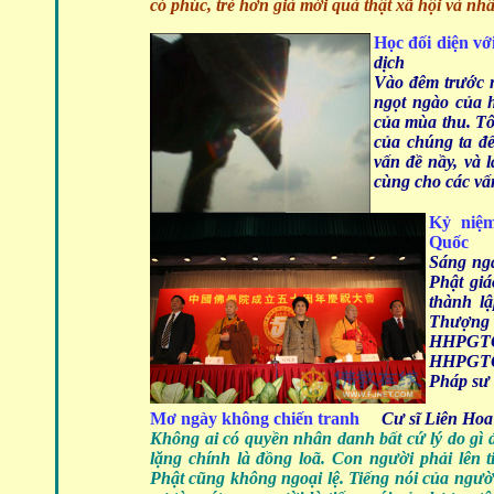
có phúc, trẻ hơn già mới quả thật xã hội và nhân
Học đối diện v
dịch
Vào đêm trước 
ngọt ngào của 
của mùa thu. Tô
của chúng ta để
vấn đề nầy, và 
cùng cho các vấn
Kỷ niệm
Quốc
Ng
Sáng ngà
Phật gi
thành l
Thượng
HHPGTQ,
HHPGTQ.
Pháp sư
Mơ ngày không chiến tranh
Cư sĩ Liên Hoa
Không ai có quyền nhân danh bất cứ lý do gì 
lặng chính là đồng loã. Con người phải lên ti
Phật cũng không ngoại lệ. Tiếng nói của người 