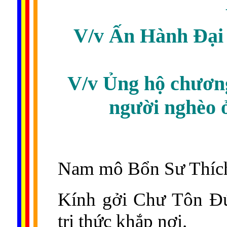
V/v Ấn Hành Đại
V/v Ủng hộ chương
người nghèo 
Nam mô Bổn Sư Thích
Kính gởi Chư Tôn Đứ
tri thức khắp nơi.