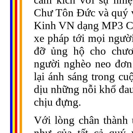
Chư Tôn Đức và quý v
Kinh VN dạng MP3 CD
xe pháp tới mọi ngườ
đỡ ủng hộ cho chươ
người nghèo neo đơn
lại ánh sáng trong c
dịu những nỗi khổ đa
chịu đựng.
Với lòng chân thành
như của tất cả quý 