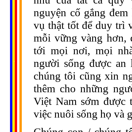
nguyện cố gắng đem 
vụ thật tốt để duy tr
mỗi vững vàng hơn, đ
tới mọi nơi, mọi nh
......
người sống được an 
..
.
..
.
.
...
chúng tôi cũng xin n
thêm cho những ngư
Việt Nam sớm được t
việc nuôi sống họ và g
Chúng con / chúng tô