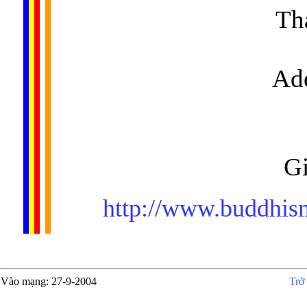
Thay mặt
Adelaide
K
Giác Ð
http://www.buddhis
Vào mạng
: 27-9-2004
Trở