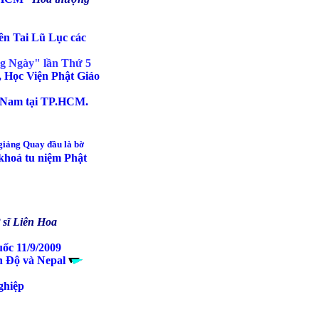
n Tai Lũ Lục các
g Ngày" lần Thứ 5
, Học Viện Phật Giáo
t Nam tại TP.HCM.
giảng Quay đầu là bờ
 khoá tu niệm Phật
 sĩ Liên Hoa
c 11/9/2009
n Độ và Nepal
ghiệp