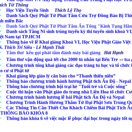
hích Từ Thông
....
Học Viện Tuyển Sinh
Thích Lệ Thọ
....
Danh Sách Quý Phật Tử Phát Tâm Cứu Trợ Đồng Bào Bị Thiê
nh miền Bắc
....
Danh Sách Quý Phật Tử Phát Tâm Ấn Tống "Kinh Tụng Hằn
....
Danh sách Tăng Ni sinh trúng tuyển kỳ thi tuyển sinh khoá VI
iệt Nam tại TP.HCM
....
Thông báo về lễ Khai giảng Khoá VI
, Học Viện Phật Giáo Việ
. Thích Trí Siêu - Lê Mạnh Thát
....
Tâm thư kêu gọi phát tâm đánh máy bài giảng
Hải Hạnh
....
Tâm thư vận động quà tết cho 2000 tù nhân tại Bến Tre
=>
Bài 
....
Chương trình tổng khai giảng các đạo tràng tu học và tổ chức
o cư sĩ Phật tử
....
Khai giảng lớp giáo lý căn bản cho “Thanh thiếu niên”
....
Thông báo chương trình hành hương Phật tích Ấn Độ - Nepal
....
Thông báo chương trình hội trại hè "Tuổi trẻ và Cuộc sống"
....
Cu
ộc thi luận văn Phật giáo do trang nhà Liên Hoa tổ chức
Cư
....
Chương trình hành hương lễ bái Phật tích Ấn Độ và Nepal
....
Chương Trình Hành Hương Thăm Tứ Đại Phật Sơn Trung Quố
....
Các Thông Tin Cần Thiết Cho Khách Chiêm Bái Phật Tích Ấ
.
THÔNG BÁO KHÓA 8
....
Thông báo khóa 6 về việc mặc lễ phục đại học trong ngày tốt n