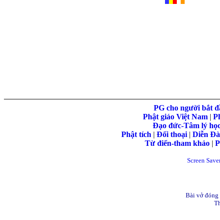
PG cho người bắt đ
Phật giáo Việt Nam
|
P
Đạo đức-Tâm lý họ
Phật tích
|
Đối thoại
|
Diễn Đ
Từ điển-tham khảo
|
P
Screen Save
Bài vở đóng 
Th