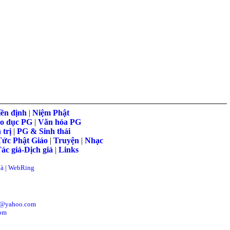
ền định
|
Niệm Phật
o dục PG
|
Văn hóa PG
 trị
|
PG & Sinh thái
Tức Phật Giáo
|
Truyện
|
Nhạc
ác giả-Dịch giả
|
Links
hà
|
WebRing
y@yahoo.com
om