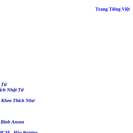
Trang Tiếng Việt
 Từ
h Nhật Từ
 Kheo Thích Như
ình Anson
P.HCM
Hòa thượng