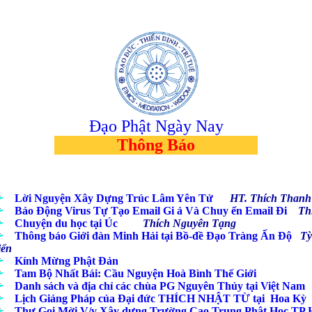
...
Đạo Phật Ngày Nay
Thông Báo
....
Lời Nguyện Xây Dựng Trúc Lâm Yên Tử
HT. Thích Thanh
....
Báo Động Virus Tự Tạo Email Gi ả Và Chuy ển Email Đi
Thíc
....
Chuyện du học tại Úc
Thích Nguyên Tạng
....
Thông báo Giới đàn Minh Hải tại Bồ-đề Đạo Tràng Ấn Độ
Tỳ
iển
....
Kính Mừng Phật Đản
....
Tam Bộ Nhất Bái: Cầu Nguyện Hoà Bình Thế Giới
....
Danh sách và địa chỉ các chùa PG Nguyên Thủy tại Việt Nam
B
....
Lịch Giảng Pháp của Ðại đức THÍCH NHẬT TỪ tại Hoa Kỳ
....
Thư Gọi Mời V/v Xây dựng Trường Cao Trung Phật Học T