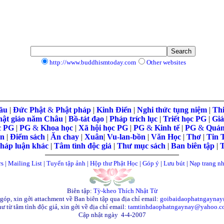
...
...
http://www.buddhismtoday.com
Other websites
ầu
|
Đức Phật
&
Phật pháp
|
Kinh Điển
|
Nghi thức tụng niệm
|
Thi
hật giáo năm Châu
|
Bồ-tát đạo
|
Pháp trích lục
|
Triết học PG
|
Giá
c PG
|
PG
&
Khoa học
|
Xã hội học PG
|
PG
&
Kinh tế
|
PG
&
Quản
àn
|
Điểm sách
|
Ăn chay
|
Xuân
|
Vu-lan-bồn
|
Văn Học
|
Thơ
|
Tin 
háp luận khác
|
Tâm tình độc giả
|
Thư mục sách
|
Ban biên tập
|
T
rs
|
Mailing List
|
Tuyển tập ảnh
|
Hộp thư Phật Học
|
Góp ý
|
Lưu bút
|
Nạp trang n
Biên tập:
Tỳ-kheo Thích Nhật Từ
góp, xin gởi attachment về Ban biên tập qua địa chỉ email:
goibaidaophatngayna
ư từ tâm tình độc giả, xin gởi về địa chỉ email
:
tamtinhdaophatngaynay@yahoo.c
Cập nhật ngày 4-4-2007