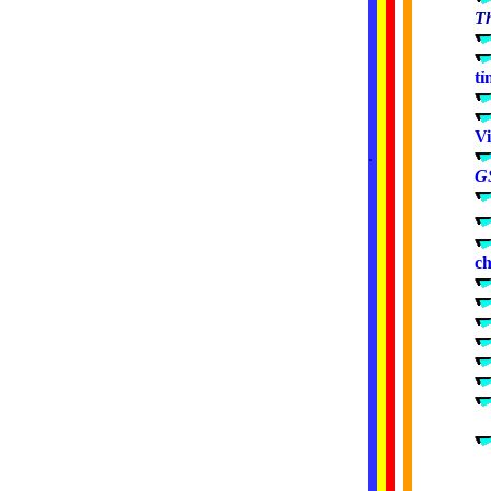
T
tỉ
V
.
..
..
..
..
GS
ch
...