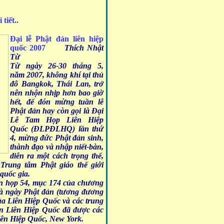
tiết..
Đại lễ Phật đản liên hiệp
quốc 2007
Thích Nhật
Từ
Từ ngày 26-30 tháng 5,
năm 2007, không khí tại thủ
đô Bangkok, Thái Lan, trở
nên nhộn nhịp hơn bao giờ
hết, để đón mừng tuần lễ
Phật đản hay còn gọi là Đại
Lễ Tam Họp Liên Hiệp
Quốc (ĐLPĐLHQ) lần thứ
4, mừng đức Phật đản sinh,
thành đạo và nhập niết-bàn,
diễn ra một cách trọng thể,
rung tâm Phật giáo thế giới
quốc gia.
iên họp 54, mục 174 của chương
 là ngày Phật đản (tương đương
của Liên Hiệp Quốc và các trung
ản Liên Hiệp Quốc đã được các
Liên Hiệp Quốc, New York.