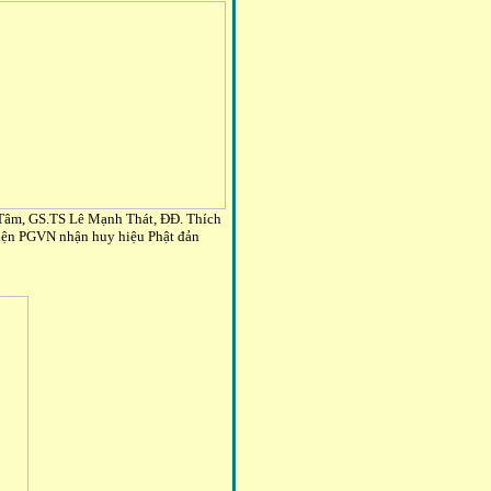
 Tâm, GS.TS Lê Mạnh Thát, ĐĐ. Thích
iện PGVN nhận huy hiệu Phật đản