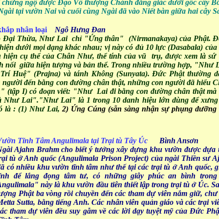
 chứng ngộ được Đạo Vô thượng Chánh đẳng giác dưới gốc cây Bồ Đ
Ngài tại vườn Nai và cuối cùng Ngài đã vào Niết bàn giữa hai cây 
khắp nhân loại
Ngô Hưng Đan
o Đại Thừa, Như Lai chỉ "Ứng thân" (Nirmanakaya) của Phật. Đ
 hiện dưới mọi dạng khác nhau; vị này có đủ 10 lực (Dasabala) của
 hiện cụ thể của Chân Như, thể tính của vũ trụ, được xem là sứ
ch nối giữa hiện tượng và bản thể. Trong nhiều trường hợp, "Như 
Trí Huệ" (Prajna) và tánh Không (Sunyata). Đức Phật thường d
n người đến bằng con đường chân thật, những con người đã hiểu 
 (tập I) có đoạn viết: "Như Lai đi bằng con đường chân thật mà
à Như Lai"."Như Lai" là 1 trong 10 danh hiệu lớn dùng để xưng
 là : (1) Như Lai,
2) Ứng Cúng (sẵn sàng nhận sự phụng dưỡng
Vườn Tĩnh Tâm Angulimala tại Trại tù Tây Úc
Bình Ansơn
Ngài Ajahn Brahm cho biết ý tưởng xây dựng khu vườn được dựa 
trại tù ở Anh quốc (Angulimala Prison Project) của ngài Thiền s
ã có nhiều khu vườn tĩnh tâm như thế tại các trại tù ở Anh quốc, gi
tĩnh để lắng đọng tâm tư, có những giây phúc an bình tron
ngulimala" này là khu vườn đầu tiên thiết lập trong trại tù ở Úc. S
tượng Phật ba vòng rồi chuyền đến các tham dự viên nắm giữ, chư
etta Sutta, bằng tiếng Anh. Các nhân viên quản giáo và các trại viê
các tham dự viên đều suy gẫm về các lời dạy tuyệt mỹ của Đức Ph