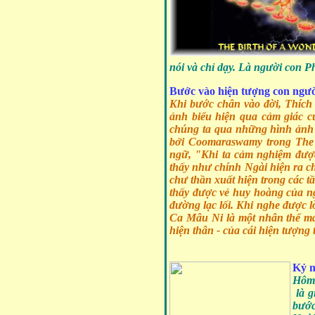
nói và chỉ dạy. Là người con P
Bước vào hiện tượng con ngườ
Khi bước chân vào đời, Thích
ảnh biểu hiện qua cảm giác c
chúng ta qua những hình ảnh 
bởi Coomaraswamy trong The 
ngữ, "Khi ta cảm nghiệm được 
thấy như chính Ngài hiện ra ch
chư thần xuất hiện trong các t
thấy được vẻ huy hoàng của n
đường lạc lối. Khi nghe được l
Ca Mâu Ni là một nhân thể ma
hiện thân - của cái hiện tượng 
Kỷ n
Hôm 
là g
bước