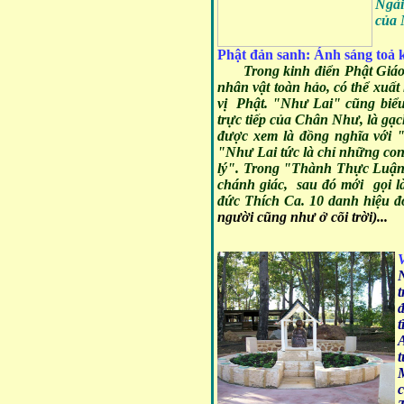
Ngài
của 
Phật đản sanh: Ánh sáng toả 
Trong kinh điển Phật Giá
nhân vật toàn hảo, có thể xuất
vị Phật. "Như Lai" cũng biểu
trực tiếp của Chân Như, là gạ
được xem là đồng nghĩa với "
"Như Lai tức là chỉ những co
lý". Trong "Thành Thực Luận"
chánh giác, sau đó mới gọi l
đức Thích Ca. 10 danh hiệu đó
người cũng như ở cõi trời)...
đ
A
M