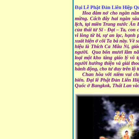
Đại Lễ Phật Đản Liên Hiệp Qu
Hoa đàm nở cho ngàn năm
mừng. Cách đây hai ngàn sáu
lịch, tại miền Trung nước Ấn 
của thái tử Sĩ - Đạt – Ta, co
vì lòng từ bi, sự an lạc, hạnh
xuất hiện ở cõi Ta bà nầy. Về 
hiệu là Thích Ca Mâu Ni, giáo
người. Qua bốn mươi lăm năm 
loại một kho tàng giáo lý vô
người hướng thiện và giải tho
hành động, cho tư duy trên lộ t
Chan hòa với niềm vui ch
biển. Đại lễ Phật Đản Liên Hi
Quốc ở Bangkok, Thái Lan vào 