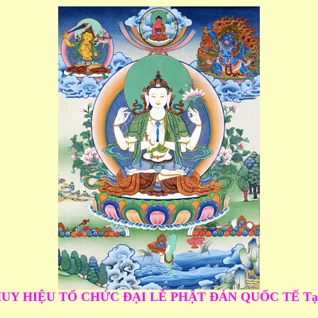
UY HIỆU TỔ CHỨC ĐẠI LỄ PHẬT ĐẢN QUỐC TẾ Tạ