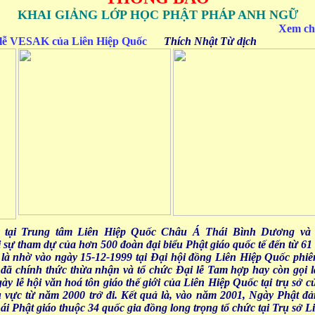
KHAI GIẢNG LỚP HỌC PHẬT PHÁP ANH NGỮ
Xem chi 
 lễ VESAK của Liên Hiệp Quốc
Thích Nhật Từ dịch
m tại Trung tâm Liên Hiệp Quốc Châu Á Thái Bình Dương và T
ự tham dự của hơn 500 đoàn đại biểu Phật giáo quốc tế đến từ 61 
 là nhờ vào ngày 15-12-1999 tại Đại hội đồng Liên Hiệp Quốc ph
 đã chính thức thừa nhận và tổ chức Đại lễ Tam hợp hay còn gọi
ày lễ hội văn hoá tôn giáo thế giới của Liên Hiệp Quốc tại trụ sở 
 vực từ năm 2000 trở đi. Kết quả là, vào năm 2001, Ngày Phật đ
i Phật giáo thuộc 34 quốc gia đồng long trọng tổ chức tại Trụ sở 