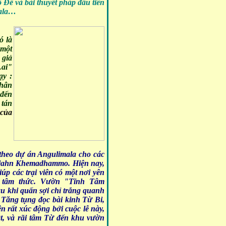
ề và bài thuyết pháp đầu tiên
Sala…
ó là
 một
 giả
Lai"
ạy :
Chân
 đến
 tán
 của
theo dự án Angulimala cho các
ư Ajahn Khemadhammo. Hiện nay,
úp các trại viên có một nơi yên
g tâm thức. Vườn "Tĩnh Tâm
au khi quấn sợi chỉ trắng quanh
 Tăng tụng đọc bài kinh Từ Bi,
n rất xúc động bởi cuộc lễ này,
ật, và rãi tâm Từ đến khu vườn