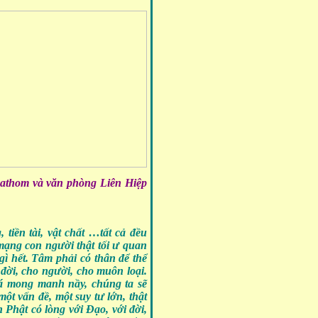
athom và
văn phòng Liên Hiệp
 tiền tài, vật chất …tất cả đều
mạng con người thật tối ư quan
ì hết. Tâm phải có thân để thể
 đời, cho người, cho muôn loại.
uá mong manh nầy, chúng ta sẽ
ột vấn đề, một suy tư lớn, thật
Phật có lòng với Đạo, với đời,