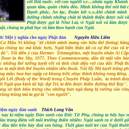
với Đất nuớc. với con người v.v…nhân ngày Khán
quan tâm, quán chiếu đến. Mình không thể nói bất cứ
Hạnh phúc, An lạc, Đoàn kết v..v..khi chính mình
dưỡng chính những chất tố thánh thiện được nói v
Phật được gọi là Như Lai, vì Ngài nói và làm đượ
hật, chúng ta phải học và làm theo hạnh của Ngài.
i: Một ý nghĩa cho ngày Phật đản
Nguyễn Hữu Liêm
 Ca Mâu Ni không "từ chính mình mang vào hữu thể (being) bằn
ủa chúng ta; mà khác hơn, Ngài hiện thân tất cả sự thể của vũ t
đó". Tôi diễn ý của Hermes Trismegistus, một huyền nhân Ai Cập,
Door in the Sky, 1977. Theo Coomaraswamy, dẫn từ một văn bả
những thể tướng tuyệt vời và tính chất diệu vợi của đức Phật thì
o ta một tính thể huyền nhiệm siêu thoát. Núi Hy Mã tuyết trắng ph
ầng mây; hoa bay ngập cả khung trời; nhạc thinh không rung tiếng. 
gôi Lời (Body of the Word) trong Chuyển Pháp Luân, ta tránh đư
ời Ngài qua kinh từ bậc đại Trí, ta đến được thiên đường thứ Bảy".
ng sử tính biểu trưng cho những bản ngã đang bị vướng vào võn
trùng trùng mà ta gọi là "con người".
iệm ngày đản sanh
Thích Long Vân
nay kỉ niệm ngày Đản sanh của Đức Từ Phụ, chúng ta hãy học n
iàu trang điểm với môi trường thiên nhiên: Ngài sanh ra ở dưới 
 đầu tiên trên bảy đoá sen hồng. Thời gian tuổi trẻ của Ngài thườ