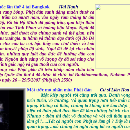
ốc lần thứ 4
tại Bangkok
Hải Hạnh
 vang bóng, Phật đản sanh đặng muôn thuở ca
 trăm ba mươi năm, vào ngày rằm tháng tư âm
Độ, Bồ tát Hộ Minh đã giáng trần, qua hiện thân
n của vua Tịnh Phạn và hoàng hậu Maya. Ngài đã
 phúc, giải thoát cho chúng sanh và thế gian, nên
sau xuất gia, tu hành và thành đạo dưới cội Bồ Đề
 chủ của ba cõi, bậc thầy của chư thiên và loài
thuyết pháp độ sinh, Ngài đã để lại cho nhân
 tận, những quy luật đạo đức để hướng dẫn con
át. Nguồn ánh sáng vô lượng ấy đã soi sáng cho
rình giác ngộ và giải thoát của con người.
ung của Phật giáo đồ trên khắp năm châu bốn
ệp Quốc lần thứ 4 đã được tổ chức tại
Buddhamonthon, Nakhon P
ngày 26 – 29/5/2007 (Phật lịch 2550)
Một ước mơ nhân mùa Phật đản
Cư sĩ Liên Hoa
Một kiếp người rồi cũng trôi qua. Danh vọng,
biến thiên, vô thường. Và quan trọng hơn hết- thân 
trọng. Không có thân, chúng ta không thể làm được g
hiện và thân phải theo tâm để làm những lợi ích cho
Nhưng : thân thì thật vô thường và với cái thân q
làm gì ?
.....
Tất cả người con Phật sẽ làm gì ? Đây là m
quan trọng…mà chúng tôi nghĩ rằng tất cả người con 