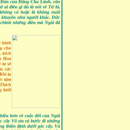
h Đản của Đấng Cha Lành, cần
 ai điều gì dù là nói về Từ bi,
 không có hoặc là không nuôi
à khuyên nhủ người khác. Đức
c chính những điều mà Ngài đã
g hình
rụ cho
 trích
n Hoa
 ta sẽ
ủ, các
Khi ta
ợc tám
 Thích
g lưới
hiều hơn về cuộc đời của Ngài
gốc cây Vô ưu và bước đi những
ng thiền định dưới gốc cây. Và