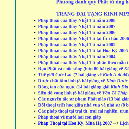
Phương danh quý Phật tử ủng hộ
TRANG ĐẠI TẠNG KINH MP3
•
Pháp thoại của thầy Nhật Từ năm 2008
•
Pháp thoại của thầy Nhật Từ năm 2007
•
Pháp thoại của thầy Nhật Từ năm 2006
•
Pháp thoại của thầy Nhật Từ tại Úc châu 2006
•
Pháp thoại của thầy Nhật Từ năm 2005
•
Pháp thoại của thầy Nhật Từ tại Hoa Kỳ 2005
•
Pháp thoại của thầy Nhật Từ năm 2004
•
Pháp thoại của thầy Nhật Từ phân theo mẫu
•
Đạo Phật và cuộc sống (hơn 80 bài giảng về
Ki
•
Thế giới Cực Lạc (7 bài giảng về
Kinh A-di-đà
)
•
Dược chất tâm linh (8 bài giảng về
Kinh Dược
•
Dộng tan cửa ngục (14 bài giảng giải
Kinh Địa
•
Siêu độ vong linh (6 bài giảng về
Văn Tế Thập 
•
Các nguyên tắc sư phạm Phật giáo
(13 bài gi
•
Đối thoại triết học giữa nhà vua và nhà sư (8 
•
Các pháp thoại tại trại tù, trại cai nghiện, 
•
Pháp thoại về mười hai con giáp
•
Pháp Thoại tại Hoa Kỳ, Mùa Hạ 2007
-->
Lịch 