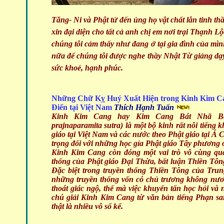
Tăng- Ni và Phật tử đến ủng họ vật chất lẫn tinh th
xin đại diện cho tất cả anh chị em nơi trại Thạnh L
chúng tôi cảm thấy như đang ở tại gia đình của mì
nữa để chúng tôi được nghe thầy Nhật Từ giảng dạy
sức khoẻ, hạnh phúc.
Những Chữ Kỵ Huý Xuất Hiện trong Kinh Kim C
Điển tại Việt Nam
Thích Hạnh Tuấn
Kinh Kim Cang
hay Kim Cang Bát Nhã Ba 
prajnaparamita sutra) là một bộ kinh rất nỗi tiếng 
giáo tại Việt Nam và các nước theo Phật giáo tại Á
trọng đối với những học gỉa Phật giáo Tây phương ở 
Kinh Kim Cang
còn đóng một vai trò vô cùng qua
thống của Phật giáo Đại Thừa, bất luận Thiền Tô
Đặc biệt trong truyền thống Thiền Tông của Tru
những truyền thống vốn có chủ trương không nươn
thoát giác ngộ, thế mà việc khuyến tấn học hỏi và
chú giải Kinh Kim Cang từ văn bản tiếng Phạn sa
thật là nhiều vô số kể.