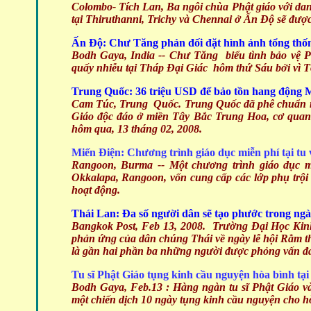
Colombo- Tích Lan, Ba ngôi chùa Phật giáo với d
tại Thiruthanni, Trichy và Chennai ở Ấn Độ sẽ đượ
Ấn Độ: Chư Tăng phản đối đặt hình ảnh tổng thốn
Bodh Gaya, India
-- Chư Tăng biểu tình bảo vệ P
quấy nhiễu tại Tháp Đại Giác hôm thứ Sáu bởi vì 
Trung Quốc: 36 triệu USD để bảo tồn hang động
Cam Túc, Trung Quốc
. Trung Quốc đã phê chuẩn n
Giáo độc đáo ở miền Tây Bắc Trung Hoa, cơ quan
hôm qua, 13 tháng 02, 2008.
Miến Điện: Chương trình giáo dục miễn phí tại tu 
Rangoon, Burma
-- Một chương trình giáo dục m
Okkalapa, Rangoon, vốn cung cấp các lớp phụ trội 
hoạt động.
Thái Lan: Đa số người dân sẽ tạo phước trong n
Bangkok Post, Feb 13, 2008.
Trường Đại Học Kinh
phản ứng của dân chúng Thái về ngày lễ hội Rằm th
là gần hai phần ba những người được phỏng vấn đáp
Tu sĩ Phật Giáo tụng kinh cầu nguyện hòa bình tạ
Bodh Gaya, Feb.13 :
Hàng ngàn tu sĩ Phật Giáo và
một chiến dịch 10 ngày tụng kinh cầu nguyện cho hò