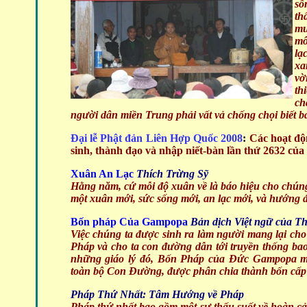
số
th
mư
mô
lạ
xa
vờ
th
ch
người dân miền Trung phải vất vả chống chọi biết ba
Đại lễ Phật đản Liên Hợp Quốc 2008
:
Các hoạt độ
sinh, thành đạo và nhập niết-bàn lần thứ 2632 của
Xuân An Lạc
Thích Trừng Sỹ
Hằng năm, cứ mỗi độ xuân về là báo hiệu cho chúng
một xuân mới, sức sống mới, an lạc mới, và hướng đ
Bốn pháp Của Gampopa
Bản dịch Việt ngữ của T
Việc chúng ta được sinh ra làm người mang lại cho 
Pháp và cho ta con đường dẫn tới truyền thống bao
những giáo lý đó, Bốn Pháp của Đức Gampopa man
toàn bộ Con Đường, được phân chia thành bốn cấp
Pháp Thứ Nhất: Tâm Hướng về Pháp
Pháp thứ nhất bao gồm một sự thấu suốt về hoàn cả