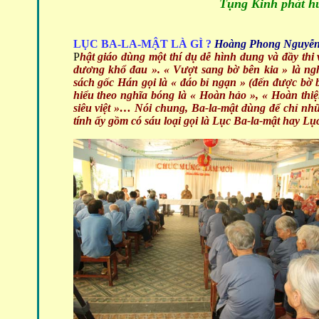
Tụng Kinh phát hu
LỤC BA-LA-MẬT LÀ GÌ ?
Hoàng Phong Nguyễn
P
hật giáo dùng một thí dụ dễ hình dung và đầy thi 
dương khổ đau ». « Vượt sang bờ bên kia » là ngh
sách gốc Hán gọi là « đáo bỉ ngạn » (đến được bờ 
hiểu theo nghĩa bóng là « Hoàn hảo », « Hoàn thiệ
siêu việt »… Nói chung, Ba-la-mật dùng để chỉ nh
tính ấy gồm có sáu loại gọi là Lục Ba-la-mật hay Lụ