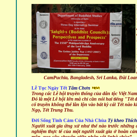
CamPuchia, Bangladesh, Sri Lanka, Đài Loa
Lễ Tục Ngày Tết
Tâm Chơn
Trong các Lễ hội truyền thống của dân tộc Việt Nam
Đó là một Lễ hội lớn mà chỉ cần nói hai tiếng "Tết đ
cổ truyền không thể lẫn lộn vào bất kỳ cái Tết nà
Ngọ, Tết Trung Thu.
Đời Sống Tình Cảm Của Nhà Chùa
Tỷ kheo Thíc
Người xuất gia ứng xử như thế nào trước những c
nghiệm thực tế của một người xuất gia ở hoàn cảnh
môn, qua câu chuyện giữa nhân vật “nhà chùa” – T