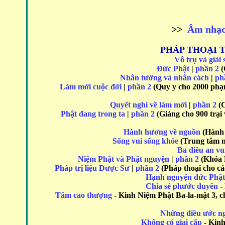
>>
Âm nhạc
PHÁP THOẠI T
Vô trụ và giải 
Đức Phật
|
phần 2
(
Nhân tướng và nhân cách
|
ph
Làm mới cuộc đời
|
phần 2
(Quy y cho 2000 phạm
Quyết nghi về làm mới
|
phần 2
(C
Phật đang trong ta
|
phần 2
(Giảng cho 900 trại
Hành hương về nguồn
(Hành 
Sống vui sống khỏe
(Trung tâm ng
Ba điều an vu
Niệm Phật và Phật nguyện
|
phần 2
(Khóa P
Pháp trị liệu
Dược Sư
|
phần 2
(Pháp thoại cho cá
Hạnh nguyện đức Phậ
Chia sẻ phước duyên
- 
Tâm cao thượng
- Kinh Niệm Phật Ba-la-mật 3, 
Những điều ước n
Không có giai cấp
- Kinh