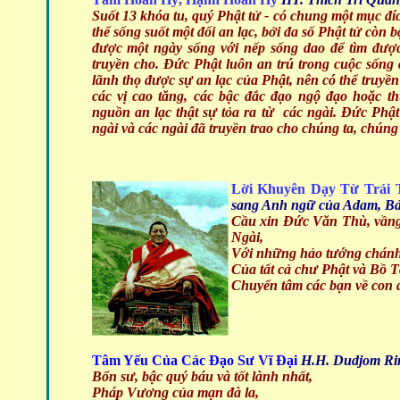
Suốt 13 khóa tu, quý Phật tử - có chung một mục đíc
thể sống suốt một đối an lạc, bởi đa số Phật tử còn 
được một ngày sống với nếp sống dao để tìm đượ
truyền cho. Đức Phật luôn an trú trong cuộc sống
lãnh thọ được sự an lạc của Phật, nên có thể truyền l
các vị cao tăng, các bậc đắc đạo ngộ đạo hoặc 
nguồn an lạc thật sự tỏa ra từ các ngài. Đức Phậ
ngài và các ngài đã truyền trao cho chúng ta, chúng
Lời Khuyên Dạy Từ Trái 
sang Anh ngữ của Adam, Bả
Cầu xin Đức Văn Thù, vầng 
Ngài,
Với những hảo tướng chánh 
Của tất cả chư Phật và Bồ T
Chuyển tâm các bạn về con đ
Tâm Yếu Của Các Đạo Sư Vĩ Đại
H.H. Dudjom Rin
Bổn sư, bậc quý báu và tốt lành nhất,
Pháp Vương của mạn đà la,