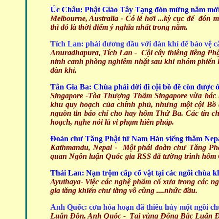
Úc Châu: Phật Giáo Tây Tạng đón mừng năm mớ
Melbourne, Australia -
Có lẽ hơi ...kỳ cục để đón
thì đó là thời điểm ý nghĩa nhất trong năm.
Tích Lan: phải đương đầu với đàn khỉ để bảo vệ câ
Anuradhapura, Tích Lan - Cội cây thiêng liêng Phậ
ninh canh phòng nghiêm nhặt sau khi nhóm phiến loạ
đàn khỉ.
Tân Gia Ba: Chùa phải dời đi cội bồ đề còn được ở
Singapore -
Tòa Thượng Thẩm Singapore vừa bác bỏ
khu quy hoạch của chính phủ, nhưng một cội Bồ đ
nguồn tin báo chí cho hay hôm Thứ Ba. Các tín c
hoạch, nghe nói là vi phạm hiến pháp.
Đoàn chư Tăng Phật tử Nam Hàn viếng thăm Nep
Kathmandu, Nepal - Một phái đoàn chư Tăng Phậ
quan Ngôn luận Quốc gia RSS đã tường trình hôm
Thái Lan:
Nạn trộm cắp cổ vật tại các ngôi chùa k
Ayuthaya- Việc các nghệ phẩm cổ xưa trong các ng
gia tăng khiến chư tăng vô cùng ....nhức đầu.
Anh Quốc: cơn hỏa hoạn đã thiêu hủy một ngôi ch
Luân Đôn, Anh Quốc - Tại vùng Đông Bắc Luân Đôn, 