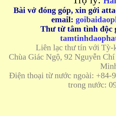
Hải
Bài vở đóng góp, xin gởi att
email:
goibaidao
Thư từ tâm tình độc g
tamtinhdaoph
Liên lạc thư tín với Tỳ
Chùa Giác Ngộ, 92 Nguyễn Chí 
Minh
Điện thoại từ nước ngoài: +84
trong nước: 0