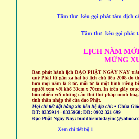
Tâm
thư kêu gọi phát tâm dịch
c
Tâm
thư kêu gọi phát 
LỊCH NĂM MỚI
MỪNG XU
Ban phát hành lịch ĐẠO PHẬT NGÀY NAY trân trọ
quý Phật tử gần xa hai bộ lịch chú tiểu 2008 do 
hơn mọi năm là 8 tờ, mỗi tờ là một hình riêng 
người xem với khổ 33cm x 70cm. In trên giấy couch
hồn nhiên với những câu thơ thư pháp minh hoạ,
tinh thần nhập thế của đao Phật.
•
Mọi chi tiết đặt hàng xin liên hệ địa chỉ
:
Chùa Giác
ĐT: 8335914 - 8335968; DĐ: 0902 321 699
Đạo Phật
Ngày Nay: buddhismtodayinc@yahoo.c
Xem chi tiết bộ 1