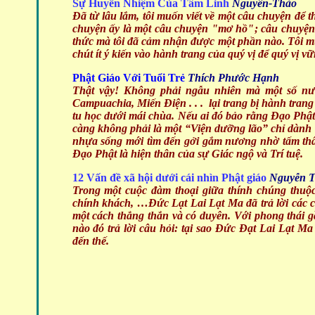
Sự Huyền Nhiệm Của Tâm Linh
Nguyên-Thảo
Đã từ lâu lắm, tôi muốn viết về một câu chuyện để 
chuyện ấy là một câu chuyện "mơ hồ"; câu chuyệ
thức mà tôi đã cảm nhận được một phần nào. Tôi mu
chút ít ý kiến vào hành trang của quý vị để quý vị
Phật Giáo Với Tuổi Trẻ
Thích Phước Hạnh
Thật vậy! Không phải ngẫu nhiên mà một số nướ
Campuachia, Miến Điện . . . lại trang bị hành tran
tu học dưới mái chùa. Nếu ai đó bảo rằng Đạo Phật là
càng không phải là một “Viện dưỡng lão” chỉ dành 
nhựa sống mới tìm đến gởi gắm nương nhờ tấm thân 
Đạo Phật là hiện thân của sự Giác ngộ và Trí tuệ.
12 Vấn đề xã hội dưới cái nhìn Phật giáo
Nguyễn T
Trong một cuộc đàm thoại giữa thính chúng thuộc
chính khách, …Đức Lạt Lai Lạt Ma đã trả lời các c
một cách thẳng thắn và có duyên. Với phong thái gầ
nào đó trả lời câu hỏi: tại sao Đức Đạt Lai Lạt M
đến thế.