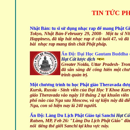
TIN TỨC P
Nhật Bản: tu sĩ sử dụng nhạc rap để mang Phật Giá
Tokyo, Nhật Bản-
February 29, 2008-
Một tu sĩ Nh
Happiness, đã tâp hát nhạc rap ở cái tuổi 47, và đã
bài nhạc rap mang tính chất Phật pháp.
Ấn Độ: Đại Học Gautam Buddha c
Hạt Cát
lược dịch
Greater Noida, Uttar Pradesh- Tro
đã sẵn sàng để cống hiến một chư
trình quản trị.
Một chương trình tu học Phật giáo Theravada đượ
Kursk, Russia - Sinh viên của Đại Học Y Khoa Kurs
giáo Theravada vào ngày 10 tháng 2 tại khuôn viên
phố nào của Nga sau Moscow, và sự kiện này đã diễn
Nga, con số hiện nay là 240 người.
Ấn Độ: Làng Du Lịch Phật Giáo tại Sanchi
Hạt Cá
Raisen, MP, Feb 26:
"Làng Du Lịch Phật Giáo" đầu 
nổi tiếng thế giới Sanchi tại khu vực này.