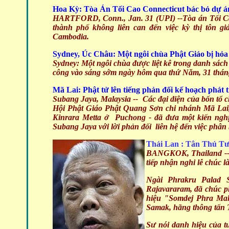
Hoa Kỳ: Tòa Án Tối Cao Connecticut bác bỏ dự 
HARTFORD, Conn., Jan. 31 (UPI) --
Tòa án Tối C
thành phố không liên can đến việc kỳ thị tôn 
Cambodia.
Sydney, Úc Châu: Một ngôi chùa Phật Giáo bị hỏ
Sydney:
Một ngôi chùa được liệt kê trong danh sách 
công vào sáng sớm ngày hôm qua thứ Năm, 31 tháng 
Mã Lai: Phật tử lên tiếng phản đối kế hoạch phát
Subang Jaya, Malaysia
-- Các đại diện của bốn tổ 
Hội Phật Giáo Phật Quang Sơn chi nhánh Mã Lai,
Kinrara Metta ở Puchong - đã đưa một kiến ngh
Subang Jaya với lời phản đối liên hệ đến việc phâ
Thái Lan : Tân Thủ Tướ
BANGKOK, Thailand
-
tiếp nhận nghi lễ chúc l
Ngài Phrakru Palad S
Rajavararam, đã chúc p
hiệu "Somdej Phra Ma
Samak, hãng thông tấn
Sư nói danh hiệu của t