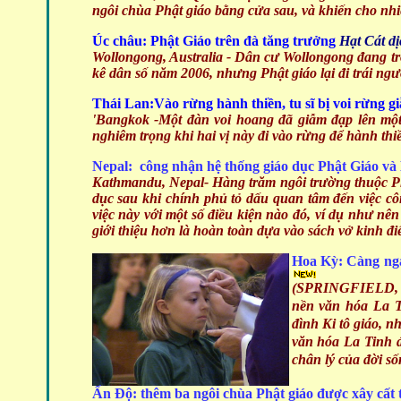
ngôi chùa Phật giáo bằng cửa sau, và khiến cho nhi
Úc châu: Phật Giáo trên đà tăng trưởng
Hạt Cát
dị
Wollongong, Australia
- Dân cư Wollongong đang trở
kê dân số năm 2006, nhưng Phật giáo lại đi trái n
Thái Lan:Vào rừng hành thiền, tu sĩ bị voi rừng g
'Bangkok -Một đàn voi hoang đã giẫm đạp lên một 
nghiêm trọng khi hai vị này đi vào rừng để hành th
Nepal: công nhận hệ thống giáo dục Phật Giáo và
Kathmandu, Nepal-
Hàng trăm ngôi trường thuộc P
dục sau khi chính phủ tỏ dấu quan tâm đến việc cô
việc này với một số điều kiện nào đó, ví dụ như n
giới thiệu hơn là hoàn toàn dựa vào sách vở kinh đi
Hoa Kỳ: Càng ng
(SPRINGFIELD, M
nền văn hóa La T
đình Ki tô giáo, 
văn hóa La Tinh 
chân lý của đời số
Ấn Độ: thêm ba ngôi chùa Phật giáo được xây cất 