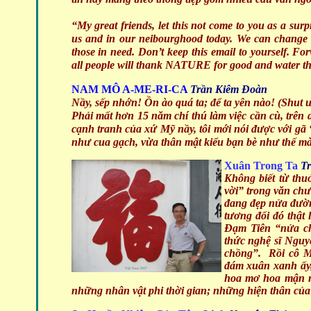
“My great friends, let this not come to you as a surp
us and in our neibourghood today. We can change i
those in need. Don’t keep this email to yourself. For
all people will thank NATURE for good and water th
NAM MÔ A-ME-RI-CA
Trần Kiêm Đoàn
Nầy, sếp nhớn! Ồn ào quá ta; để ta yên nào! (Shut u
Phải mất hơn 15 năm chí thú làm việc cần cù, trên d
cạnh tranh của xứ Mỹ nầy, tôi mới nói được với gã
như cua gạch, vừa thân mật kiểu bạn bè như thế mà
Xuân Trong Ta
T
Không biết từ th
vời” trong văn chư
đang đẹp nửa đườn
tương đối đó thật 
Đạm Tiên “nửa ch
thức nghệ sĩ Nguy
chồng”. Rồi cô M
đám xuân xanh ấy
hoa mơ hoa mận nở
những nhân vật phi thời gian; những hiện thân của 