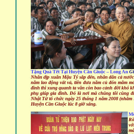
Tặng Quà Tết Tại Huyện Cần Giuộc – Long An
Gi
Nhân dịp xuân Mậu Tý sắp đến, nhân dân cả nước
năm lao động vất vả, tiễn đưa năm củ đón măm mớ
đình thì xung quanh ta vẫn còn bao cảnh đời khó kh
phụ giúp gia đình. Đó là nơi mà chúng tôi cùng 
Nhật Từ tổ chức ngày 25 tháng 1 năm 2008 (nhằm 
Huyện Cần Giuộc lúc 8 giờ sáng.
Mộ
Rờ
vớ
mà