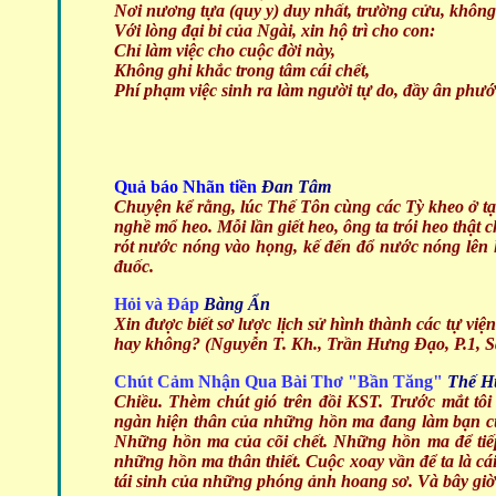
Nơi nương tựa (quy y) duy nhất, trường cửu, không 
Với lòng đại bi của Ngài, xin hộ trì cho con:
Chỉ làm việc cho cuộc đời này,
Không ghi khắc trong tâm cái chết,
Phí phạm việc sinh ra làm người tự do, đầy ân phướ
Quả báo Nhãn tiền
Đan Tâm
Chuyện kể rằng, lúc Thế Tôn cùng các Tỳ kheo ở tạ
nghề mổ heo. Mỗi lần giết heo, ông ta trói heo thật
rót nước nóng vào họng, kế đến đổ nước nóng lên l
đuốc.
Hỏi và Đáp
Bàng Ẩn
Xin được biết sơ lược lịch sử hình thành các tự việ
hay không? (Nguyễn T. Kh., Trần Hưng Đạo, P.1, 
Chút Cảm Nhận Qua Bài Thơ "Bần Tăng"
Thế H
Chiều. Thèm chút gió trên đồi KST. Trước mắt tôi
ngàn hiện thân của những hồn ma đang làm bạn cù
Những hồn ma của cõi chết. Những hồn ma để tiếp
những hồn ma thân thiết. Cuộc xoay vần để ta là cái 
tái sinh của những phóng ảnh hoang sơ. Và bây giờ