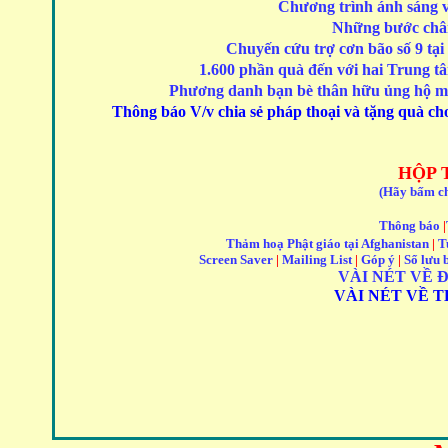
Chương trình ánh sáng v
Những bước châ
Chuyến cứu trợ cơn bão số 9 tại
1.600 phần quà đến với hai Trung t
Phương danh bạn bè thân hữu ủng hộ mổ m
Thông báo
V
/v chia sẻ pháp thoại và tặng quà ch
HỘP 
(Hãy bấm ch
Thông báo
|
Thảm hoạ Phật giáo tại Afghanistan
|
T
Screen Saver
|
Mailing List
|
Góp ý
|
Sổ lưu b
VÀI NÉT VỀ 
VÀI NÉT VỀ 