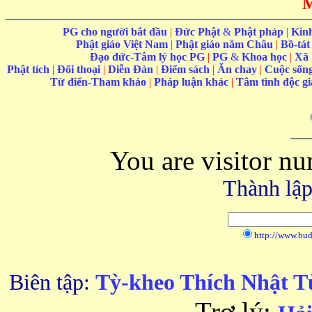
PG cho người bắt đầu
|
Đức Phật
&
Phật pháp
|
Kin
Phật giáo Việt Nam
|
Phật giáo năm Châu
|
Bồ-tát
Đạo đức-Tâm lý học PG
|
PG
&
Khoa học
|
Xã 
Phật tích
|
Đối thoại
|
Diễn Đàn
|
Điểm sách
|
Ăn chay
|
Cuộc sốn
Từ điển-Tham khảo
|
Pháp luận khác
|
Tâm tình độc g
You are visitor n
Thành lập
http://www.bu
Biên tập:
Tỳ-kheo Thích Nhật T
Trợ lý: