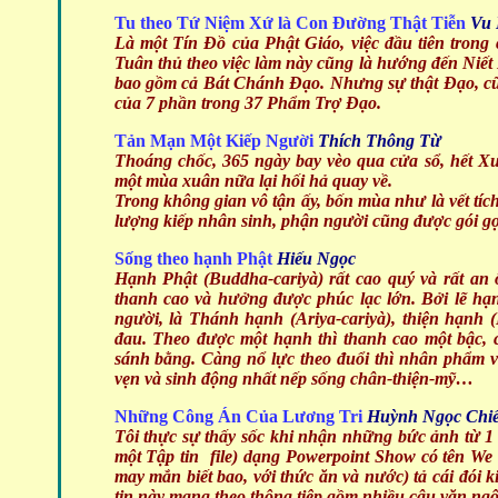
Tu theo Tứ Niệm Xứ là Con Đường Thật Tiễn
Vu 
Là một Tín Đồ của Phật Giáo, việc đầu tiên trong 
Tuân thủ theo việc làm này cũng là hướng đến Niết
bao gồm cả Bát Chánh Đạo. Nhưng sự thật Đạo, c
của 7 phần trong 37 Phẩm Trợ Đạo.
Tản Mạn Một Kiếp Người
Thích Thông Từ
Thoáng chốc, 365 ngày bay vèo qua cửa sổ, hết X
một mùa xuân nữa lại hối hả quay về.
Trong không gian vô tận ấy, bốn mùa như là vết tíc
lượng kiếp nhân sinh, phận người cũng được gói g
Sống theo hạnh Phật
Hiếu Ngọc
Hạnh Phật (Buddha-cariyà) rất cao quý và rất an 
thanh cao và hưởng được phúc lạc lớn. Bởi lẽ hạnh
người, là Thánh hạnh (Ariya-cariyà), thiện hạnh 
đau. Theo được một hạnh thì thanh cao một bậc,
sánh bằng. Càng nổ lực theo đuổi thì nhân phẩm và
vẹn và sinh động nhất nếp sống chân-thiện-mỹ…
Những Công Án Của Lương Tri
Huỳnh Ngọc Chi
Tôi thực sự thấy sốc khi nhận những bức ảnh từ 1
một Tập tin file) dạng Powerpoint Show có tên We 
may mắn biết bao, với thức ăn và nước) tả cái đói
tin này mang theo thông tiệp gồm nhiều câu văn ngô