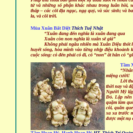
tử và những số phận khác nhau trong luân hồi, sáu
thấp – các cõi địa ngục, ngạ quỷ, và súc sinh; và ba
la, và cõi trời.
Mùa Xuân Bất Diệt
Thích Tuệ Nhật
“Xuân đang đến nghĩa là xuân đang qua
Xuân còn non nghĩa là xuân sẽ già”
Không phải ngẫu nhiên mà Xuân Diệu thốt l
huyết sống, hòa mình vào từng nhịp điệu khoảnh k
cuộc sống: có đến phải có đi, có “non” ắt hẳn có “gi
Tầm X
“Nhân
miệng cười!
Lời th
thời nay và đ
Người Mỹ lập
Đỏ. Lập nên 
quặm làm quố
cỗi, quăn qu
xa xa trước m
được một nụ c
Tâm Hoan Hỷ, Hạnh Hoan Hỷ
HT. Thích Trí Quả