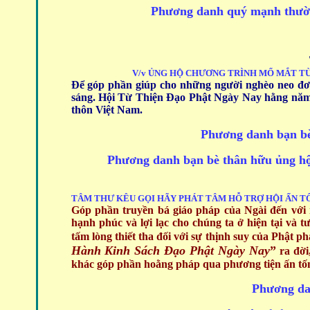
Phương danh quý mạnh thườn
V/v ỦNG HỘ CHƯƠNG TRÌNH MỔ MẮT T
Để góp phần giúp cho những người nghèo neo đơ
sáng. Hội Từ Thiện Đạo Phật Ngày Nay hằng năm
thôn Việt Nam.
Phương danh bạn b
Phương danh bạn bè thân hữu ủng hộ 
TÂM THƯ KÊU GỌI HÃY PHÁT TÂM HỖ TRỢ
HỘI ẤN T
Góp phần truyền bá giáo pháp của Ngài đến với 
hạnh phúc và lợi lạc cho chúng ta ở hiện tại và t
tấm lòng thiết tha đối với sự thịnh suy của Phật phá
Hành Kinh Sách Đạo Phật Ngày Nay
”
ra đời
khác góp phần hoằng pháp qua phương tiện ấn tốn
Phương da