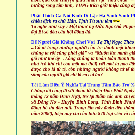
hướng sống tâm linh, VHPG trích giới thiệu cùng đ
Phật Thích Ca Nói Kinh Di Lặc Hạ Sanh Sanh P
chiếu dịch ra chữ Hán
,
Tịnh Tú sưu tầm
Ta nghe như vầy : Một thuở nọ Đức Bạc Già Phạm 
đại Bí-sô đều câu hội đông đủ.
Để Người Già Không Chơi Vơi
Tạ Thị Ngọc Thả
...Có ai trong những người còn trẻ dành một khoản
chúng ta rồi cùng phải già" và “Muốn lúc mình già
già như thế ấy". Lòng chúng ta hoàn toàn thanh thả
nhà (có khi chỉ còn một mà thôi) với một lu gạo đ
được cho là tử tế, còn những người không tử tế thì
sống của người già chỉ là có cái ăn?
Tết Làm Điều Ý Nghĩa Tại Trung Tâm Bảo Trợ Xã
Chúng tôi cùng đi với đoàn từ thiện Đạo Phật Ngày
tháng 12 năm Đinh Hợi), trở lại thăm các anh chị 
xã Đồng Nơ - Huyện Bình Long, Tỉnh Bình Phước
đồng hồ thì đến nơi. Trong lần này đoàn đến thăm 
năm 2006), hiện nay chỉ còn hơn 870 trại viên và cá