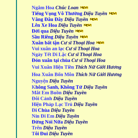
Ngắm Hoa
Chúc Loan
Tiếng Vọng Vô Thường
Diệu Tuyền
Vẳng Đâu Đây
Diệu Tuyền
Lên Xe Hoa
Diệu Tuyền
Đời qua
Diệu Tuyền
Sầ
u Riêng
Diệu Tuyền
Xuân bất tận
Cư sĩ Thoại Hoa
Vui xuân an lạc
Cư sĩ Thoại Hoa
Ngày Tết Di Lặc
Cư sĩ Thoại Hoa
Đón xuân tại chùa
Cư sĩ Thoại Hoa
Vui Xuân Hiện Tiền
Thích Nữ Giới Hương
Hoa Xuân Bổn Môn
Thích Nữ Giới Hương
Nguyện
Diệu Tuyền
K
hông Sanh, Không Tử
Diệu Tuyền
Mắt Em Buồn
Diệu Tuyền
Đôi Cánh
Diệu Tuyền
Hiện Pháp Lạc Trú
Diệu Tuyền
Đ
i Chùa
Diệu Tuyền
Nín Đi Em
Diệu Tuyền
Đừng Nói Nữa
Diệu Tuyền
Trên
Diệu Tuyền
T
ôi Đui
Diệu Tuyền