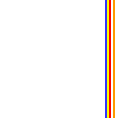
.....
.....
.....
.....
.....
.....
.
.
.
.
.
.....
.....
.....
.....
.....
.....
.....
.....
.....
.....
.....
.....
.....
.....
.....