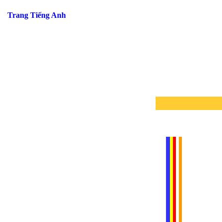
Trang Tiếng Anh
.....
.....
.....
.....
.....
.....
.....
.....
.....