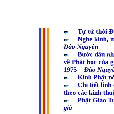
.....
Tự tứ thời Đ
.....
Nghe kinh, m
Đào Nguyên
.....
Bước đầu nhì
về Phật học của g
1975
Đào Nguy
.
..
..
..
..
.....
Kinh Phật n
.....
Chi tiết lin
theo các kinh th
....
Phật Giáo T
giả