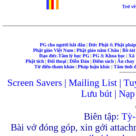
......................................
Trở về
PG cho người bắt đầu
|
Đức Phật
&
Phật phá
Phật giáo Việt Nam
|
Phật giáo năm Châu
|
Bồ-tát
Đạo đức-Tâm lý học PG
|
PG
&
Khoa học
|
Xã 
Phật tích
|
Đối thoại
|
Diễn Đàn
|
Điểm sách
|
Ăn chay
Từ điển-tham khảo
|
Pháp luận khác
|
Tâm tình 
Screen Savers
|
Mailing List
|
Tu
Lưu bút
|
Nạp 
Biên tập:
Tỳ-
Bài vở đóng góp, xin gởi attach