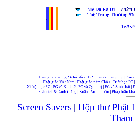
.....
Mẹ Đã Ra Đi
Thích H
.....
Tuệ Trung Thượng Sĩ: 
.
..
..
..
..
......................................
Trở về
Phật giáo cho người bắt đầu
|
Đức Phật & Phật pháp
|
Kinh
Phật giáo Việt Nam
|
Phật giáo năm Châu
|
Triết học PG
Xã hội học PG
|
PG và Kinh tế
|
PG và Quản trị
|
PG và Sinh thái
|
Đ
Phật tích & Danh thắng
|
Xuân
|
Vu-lan-bồn
|
Pháp luận kh
Screen Savers
|
Hộp thư Phật 
Tham 