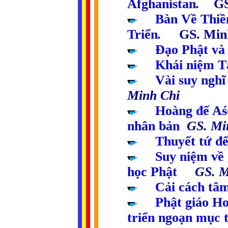
Afghanistan
.
GS
.....
Bàn Về Thiề
Triển
.
GS. Min
.....
Đạo Phật và
.....
Khái niệm T
.....
Vài suy nghĩ
Minh Chi
.....
Hoàng đế Aśo
nhân bản
GS. Mi
.....
Thuyết tứ đ
.....
Suy niệm về 
học Phật
GS. Mi
.....
Cải cách tâm
.....
Phật giáo Ho
triển ngoạn mục t