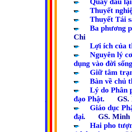
.....
Quay đầu lại
.....
Thuyết nghiệ
.....
Thuyết Tái 
.....
Ba phương p
Chi
.....
Lợi ích của t
.....
Nguyên lý cơ
dụng vào đời sốn
.....
Giữ tâm trạ
.....
Bàn về chủ t
.....
Lý do Phân p
đạo Phật
.
GS.
.
..
..
..
..
.....
Giáo dục Phậ
đại
.
GS. Minh
.....
Hai pho tượn