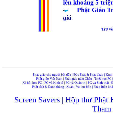
lên khoảng 5 triệ
.....
Phật Giáo T
giả
......................................
Trở về
Phật giáo cho người bắt đầu
|
Đức Phật & Phật pháp
|
Kinh
Phật giáo Việt Nam
|
Phật giáo năm Châu
|
Triết học PG
Xã hội học PG
|
PG và Kinh tế
|
PG và Quản trị
|
PG và Sinh thái
|
Đ
Phật tích & Danh thắng
|
Xuân
|
Vu-lan-bồn
|
Pháp luận kh
Screen Savers
|
Hộp thư Phật 
Tham 