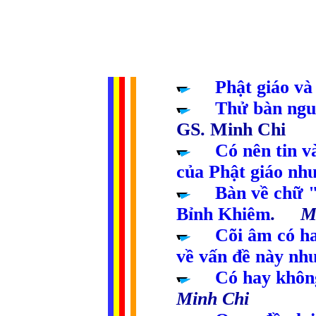
.....
Phật giáo và
.....
Thử bàn ngu
GS. Minh Chi
.....
Có nên tin 
của Phật giáo nh
.....
Bàn về chữ 
Bỉnh Khiêm
. Mi
.....
Cõi âm có h
về vấn đề này nh
.....
Có hay không
Minh Chi