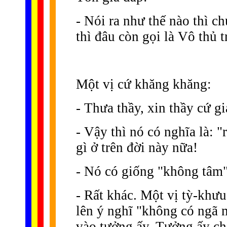
- Nói ra như thế nào thì c
thì đâu còn gọi là Vô thủ 
Một vị cứ khăng khăng:
- Thưa thầy, xin thầy cứ g
- Vậy thì nó có nghĩa là: 
gì ở trên đời này nữa!
- Nó có giống "không tâm
- Rất khác. Một vị tỳ-khưu
lên ý nghĩ "không có ngã m
vào tưởng ấy. Tưởng ấy c