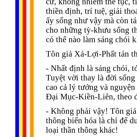
cư, không nhiễm thế tục, ti
thiền định, trí tuệ, giải th
ấy sống như vậy mà còn tán
cho những tỳ-khưu sống t
có thể nào làm sáng chói 
Tôn giả Xá-Lợi-Phất tán t
- Nhất định là sáng chói,
Tuyệt vời thay là đời sống
cao cả lý tưởng và nguyện
Ðại Mục-Kiền-Liên, theo 
- Không phải vậy! Tôn gi
thông biến hóa là chỉ để d
loại thần thông khác!