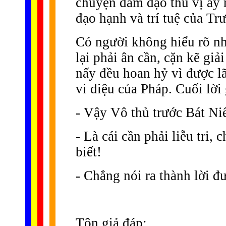
chuyện đàm đạo thú vị ấy r
đạo hạnh và trí tuệ của T
Có người không hiểu rõ nh
lại phải ân cần, cặn kẽ giả
nấy đều hoan hỷ vì được l
vi diệu của Pháp. Cuối lời 
- Vậy Vô thủ trước Bát Niế
- Là cái cần phải liễu tri,
biết!
- Chẳng nói ra thành lời đ
Tôn giả đáp: