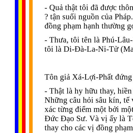
- Quả thật tôi đã được thô
? tận suối nguồn của Pháp.
đồng phạm hạnh thường gọi
- Thưa, tôi tên là Phú-Lâ
tôi là Di-Ðà-La-Ni-Tử (Ma
Tôn giả Xá-Lợi-Phất đứng 
- Thật là hy hữu thay, hiền
Những câu hỏi sâu kín, tế 
xác từng điểm một bởi một 
Ðức Ðạo Sư. Và vị ấy là T
thay cho các vị đồng phạm