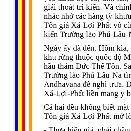
giải thoát tri kiến. Và ch
nhắc nhở các hàng tỳ-khưu
Tôn giả Xá-Lợi-Phất vô c
kiến Trưởng lão Phú-Lâu-
Ngày ấy đã đến. Hôm kia,
khu rừng thuộc quốc độ M
hầu thăm Ðức Thế Tôn. Sa
Trưởng lão Phú-Lâu-Na tì
Andhavana để nghỉ trưa. Ð
Xá-Lợi-Phất liền mang y b
Cả hai đều không biết mặt
Tôn giả Xá-Lợi-Phất mở lờ
- Thưa hiền giả, phải chă