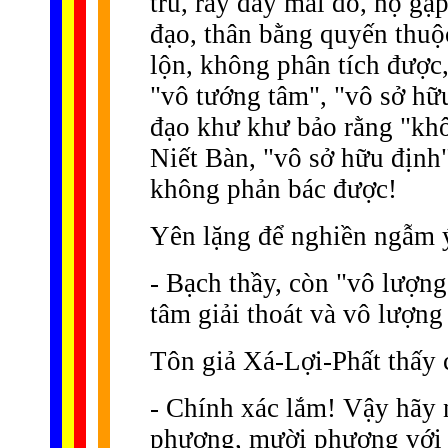
trú, rầy đây mai đó, họ gặ
đạo, thân bằng quyến thuộ
lộn, không phân tích được
"vô tướng tâm", "vô sở hữ
đạo khư khư bảo rằng "khô
Niết Bàn, "vô sở hữu định
không phản bác được!
Yên lặng để nghiền ngẫm ý 
- Bạch thầy, còn "vô lượng
tâm giải thoát và vô lượng
Tôn giả Xá-Lợi-Phất thấy c
- Chính xác lắm! Vậy hãy 
phương, mười phương với tâ