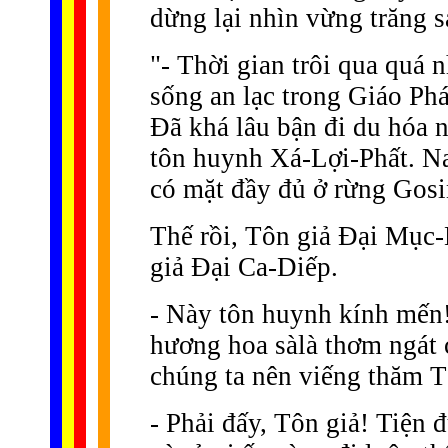
dừng lại nhìn vừng trăng s
"- Thời gian trôi qua quá
sống an lạc trong Giáo Phá
Ðã khá lâu bận đi du hóa n
tôn huynh Xá-Lợi-Phất. Nay
có mặt đầy đủ ở rừng Gosi
Thế rồi, Tôn giả Ðại Mục-
giả Ðại Ca-Diếp.
- Này tôn huynh kính mến
hương hoa sàlà thơm ngát 
chúng ta nên viếng thăm 
- Phải đấy, Tôn giả! Tiện