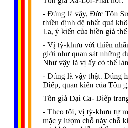
Tôn giả Xá-Lợi-Phất nói:
- Ðúng là vậy, Ðức Tôn Sư 
thiền định đệ nhất quả kh
La, ý kiến của hiền giả thế
- Vị tỳ-khưu với thiên nhã
giới như quan sát những đ
Như vậy là vị ấy có thể l
- Ðúng là vậy thật. Ðúng h
Diếp, quan kiến của Tôn gi
Tôn giả Ðại Ca- Diếp tran
- Theo tôi, vị tỳ-khưu tự 
mặc y lượm chỗ này chỗ kia