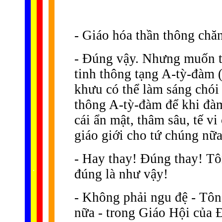
- Giáo hóa thần thông chă
- Ðúng vậy. Nhưng muốn to
tinh thông tạng A-tỳ-đàm
khưu có thể làm sáng chói 
thông A-tỳ-đàm để khi đàm
cái ẩn mật, thâm sâu, tế vi
giáo giới cho tứ chúng nữa
- Hay thay! Ðúng thay! Tôn
......
.
.
.
.
.
đúng là như vậy!
...
- Không phải ngu đệ - Tô
nữa - trong Giáo Hội của 