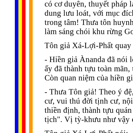
có cơ duyên, thuyết pháp l
dung lưu loát, với mục đíc
trong tâm! Thưa tôn huynh
làm sáng chói khu rừng G
Tôn giả Xá-Lợi-Phất quay
- Hiền giả Ànanda đã nói 
ấy đã thành tựu toàn mãn, 
Còn quan niệm của hiền gi
- Thưa Tôn giả! Theo ý đệ,
cư, vui thú đời tịnh cư, nộ
thiền định, thành tựu quán
tịch". Vị tỳ-khưu như vậy