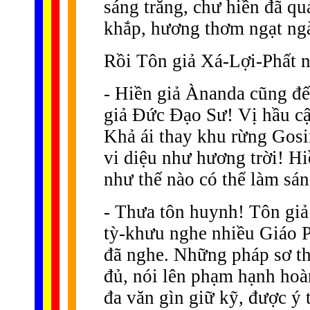
sáng trăng, chư hiền đã qu
khắp, hương thơm ngạt ngà
Rồi Tôn giả Xá-Lợi-Phất 
- Hiền giả Ànanda cũng đến
giả Ðức Ðạo Sư! Vị hầu c
Khả ái thay khu rừng Gosi
vi diệu như hương trời! Hi
như thế nào có thể làm sá
- Thưa tôn huynh! Tôn giả 
tỳ-khưu nghe nhiều Giáo Ph
đã nghe. Những pháp sơ thi
đủ, nói lên phạm hạnh hoà
đa văn gìn giữ kỹ, được ý t