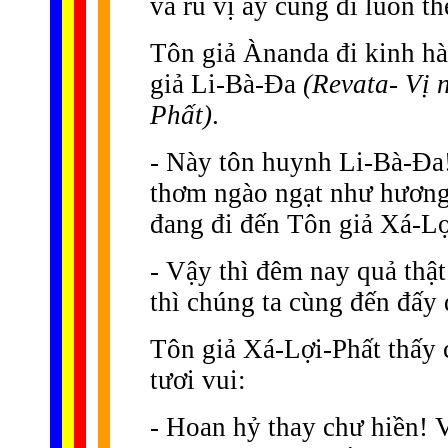
và rủ vị ấy cùng đi luôn th
Tôn giả Ànanda đi kinh h
giả Li-Bà-Ða
(Revata- Vị 
Phất)
.
- Này tôn huynh Li-Bà-Ða!
thơm ngào ngạt như hương 
đang đi đến Tôn giả Xá-Lợ
- Vậy thì đêm nay quả thật
thì chúng ta cùng đến đấy
Tôn giả Xá-Lợi-Phất thấy 
tươi vui:
- Hoan hỷ thay chư hiền! 