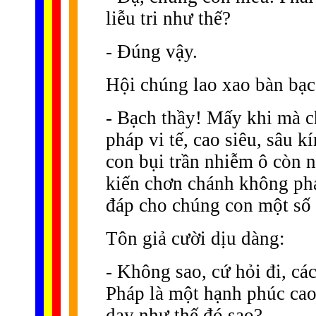
liễu tri như thế?
- Ðúng vậy.
Hội chúng lao xao bàn bạc
- Bạch thầy! Mấy khi mà 
pháp vi tế, cao siêu, sâu 
con bụi trần nhiễm ô còn n
kiến chơn chánh không phả
đáp cho chúng con một số 
Tôn giả cười dịu dàng:
- Không sao, cứ hỏi đi, cá
Pháp là một hạnh phúc ca
dạy như thế đó sao?