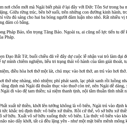
 nơi chốn mới mà Ngài biết phải ở lại đây với Ðức Tôn Sư trong ba mù
ng. Giữa rừng trúc, bên bờ suối, trên những con đường kinh hành, trong
hỉ vừa đủ sáng cho hai ba bóng người đàm luận nho nhỏ. Rất nhiều vị tỳ
ững đám cỏ bằng.
ọng Pháp Bảo, tôn trọng Tăng Bảo. Ngoài ra, ai cũng nổ lực tiến tu để k
ủa Pháp.
n Ðạo Bất Tử, buổi chiều đã về đây dự cuộc lễ nhận vai trò làm đại đệ 
tự mình chiêm nghiệm, liễu tri trạng thái vô hành của tâm giải thoát, tuệ
ệm, điều hòa hơi thở một lát, chú mục vào hơi thở, an trú vào hơi thở.
ơi thở nhẹ nhàng, nhỏ nhiệm; phỉ phát sanh, lạc phát sanh rồi luồng nh
c tầng định mà Ngài đã thuần thục vào thuở còn trẻ, nên Ngài dễ dàng,
xả, Ngài đi vào đệ tam thiền; xả niệm thanh tịnh, nội tâm thuần tĩnh nhất
t xuất tứ thiền, khởi lên tưởng không là vô biên, Ngài trú vào định k
i tức khắc trú định thức vô biên xứ thiền. Rồi cứ thế, vô sở hữu xứ thiề
ô sở hữu. Xuất vô sở hữu xuống thức vô biên. Lìa thức vô biên vào khô
n não nào dấy khởi, tất cả đều lặng yên - như một mặt biển mênh mông