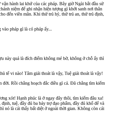
ự vận hành lai khứ của các pháp. Bây giờ Ngài bắt đầu sử
hánh niệm để ghi nhận hiện tượng gì khởi sanh nơi thân
o đến viên mãn. Khi thử trú hỷ, thử trú an, thử trú định,
vào pháp gì là có pháp ấy...
tựu này quả là đích điểm không mé bờ, không ở chỗ ấy thì
 tế vi nào! Tâm giải thoát là vậy, Tuệ giải thoát là vậy!
ên đời. Rồi chẳng hoạch đắc điều gì cả. Ðã chẳng tìm kiếm
ương xót! Hạnh phúc là ở ngay đây thôi, tìm kiếm đâu xa!
, định, tuệ, đầy đủ ba bảy trợ đạo phẩm, đầy đủ khổ đế và
ì nó là cái thấy bất diệt ở ngoài thời gian. Không còn cái