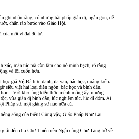
ần ghi nhận rằng, có những bài pháp giản dị, ngắn gọn, dễ
 ướt, chân ráo bước vào Giáo Hội.
của một vị đại đệ tử.
inh xác, mãn túc mà còn làm cho nó minh bạch, rõ ràng
động và lôi cuốn hơn.
ột học giả Vệ-Ðà hữu danh, đa văn, bác học, quảng kiến.
ữ siêu việt hai loại diễn ngôn: bác học và bình dân,
ên học... Với kho tàng kiến thức mênh mông ấy, nhưng
ộc, vừa giản dị bình dân, lúc nghiêm túc, lúc dí dỏm. Ai
ột Pháp sư, một giảng sư nào nữa cả.
 tiếng sóng của biển! Cũng vậy, Giáo Pháp Như Lai
o giới đến cho Chư Thiên nên Ngài cùng Chư Tăng trở về