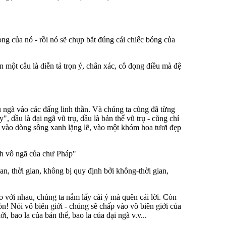
ng của nó - rồi nó sẽ chụp bắt đúng cái chiếc bóng của
n một câu là diễn tả trọn ý, chân xác, cô đọng điều mà đệ
u ngã vào các đấng linh thần. Và chúng ta cũng đã từng
, dầu là đại ngã vũ trụ, dầu là bản thể vũ trụ - cũng chỉ
, vào dòng sông xanh lặng lẽ, vào một khóm hoa tươi đẹp
nh vô ngã của chư Pháp"
, thời gian, không bị quy định bởi không-thời gian,
o với nhau, chúng ta nắm lấy cái ý mà quên cái lời. Còn
n! Nói vô biên giới - chúng sẽ chấp vào vô biên giới của
, bao la của bản thể, bao la của đại ngã v.v...