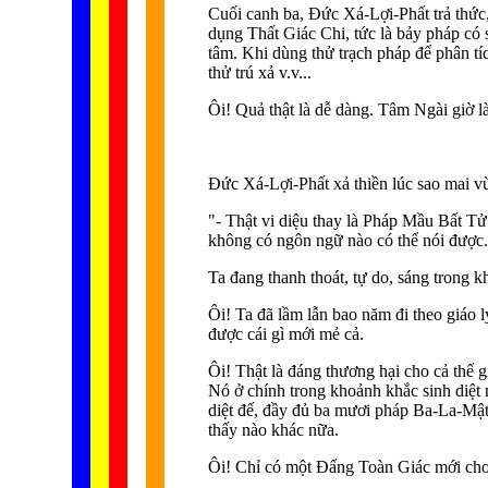
Cuối canh ba, Ðức Xá-Lợi-Phất trả thức,
dụng Thất Giác Chi, tức là bảy pháp có
tâm. Khi dùng thử trạch pháp để phân tíc
thử trú xả v.v...
Ôi! Quả thật là dễ dàng. Tâm Ngài giờ l
Ðức Xá-Lợi-Phất xả thiền lúc sao mai vừ
"- Thật vi diệu thay là Pháp Mầu Bất Tử
không có ngôn ngữ nào có thể nói được. Q
Ta đang thanh thoát, tự do, sáng trong k
Ôi! Ta đã lầm lẫn bao năm đi theo giáo l
được cái gì mới mẻ cả.
Ôi! Thật là đáng thương hại cho cả thế 
Nó ở chính trong khoảnh khắc sinh diệt n
diệt đế, đầy đủ ba mươi pháp Ba-La-Mật. N
thấy nào khác nữa.
Ôi! Chỉ có một Ðấng Toàn Giác mới cho