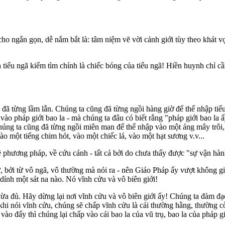
ho ngắn gọn, dễ nắm bắt là: tâm niệm vẽ vời cảnh giới tùy theo khát vọ
à tiểu ngã kiếm tìm chính là chiếc bóng của tiểu ngã! Hiền huynh chỉ cầ
 đã từng lầm lẫn. Chúng ta cũng đã từng ngồi hàng giờ để thể nhập tiể
ào pháp giới bao la - mà chúng ta đâu có biết rằng "pháp giới bao la ấy"
 Chúng ta cũng đã từng ngồi miên man để thể nhập vào một áng mây trôi
o một tiếng chim hót, vào một chiếc lá, vào một hạt sương v.v...
ề phương pháp, về cứu cánh - tất cả bởi do chưa thấy được "sự vận hà
ởi từ vô ngã, vô thường mà nói ra - nên Giáo Pháp ấy vượt không gian
dính một sát na nào. Nó vĩnh cửu và vô biên giới!
 vừa đủ. Hãy dừng lại nơi vĩnh cửu và vô biên giới ấy! Chúng ta đàm đạ
khi nói vĩnh cửu, chúng sẽ chấp vĩnh cửu là cái thường hằng, thường cò
o đấy thì chúng lại chấp vào cái bao la của vũ trụ, bao la của pháp giới