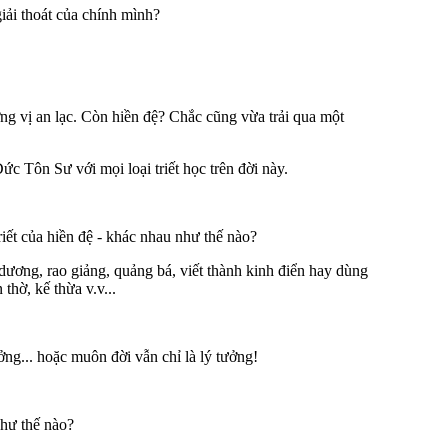
iải thoát của chính mình?
ng vị an lạc. Còn hiền đệ? Chắc cũng vừa trải qua một
c Tôn Sư với mọi loại triết học trên đời này.
iết của hiền đệ - khác nhau như thế nào?
 dương, rao giảng, quảng bá, viết thành kinh điển hay dùng
thờ, kế thừa v.v...
ng... hoặc muôn đời vẫn chỉ là lý tưởng!
hư thế nào?