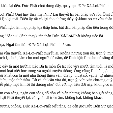
khác lại đến. Ðức Phật chợt đứng dậy, quay qua Ðức Xá-Lợi-Phất :
Lợi-Phất! Ông hãy thay mặt Như Lai thuyết lại bài pháp vừa rồi. Ông c
 lặp lại mãi. Ðiều ấy rất có lợi cho những thầy tỳ-khưu sơ cơ vừa chân
ngồi lên một pháp tọa thấp hơn, bắt đầu bài pháp đầu tiên trong đời 
ếng "Sàdhu" (lành thay), tán thán Ðức Xá-Lợi-Phất không tiếc lời.
 tọa, Ngài tán thán Ðức Xá-Lợi-Phất như sau:
 vừa thuyết, Xá-Lợi-Phất thuyết lại, không những trọn lời, trọn ý, m
mạch lạc hơn; làm cho mọi người dễ nắm, dễ lãnh hội; làm cho nó sống 
 đây là một trưởng giáo Bà la môn lỗi lạc lúc vừa mười tám tuổi, là m
 mọi loại triết học trong và ngoài truyền thống. Ông cũng là nhà ngôn ng
-Phất còn là một nhà thông thiên văn, địa lý, thuật số, vật lý, tự nhi
hừa, một chữ thừa. Tất cả chỉ cần vừa đủ, trọn ý; vừa văn chương quý t
 pháp một lần rồi thì dường như, đối với họ, trên đời này, không có m
răm con sông, ngàn con sông đổ dồn về biển nhưng không bao giờ bằng
Lợi-Phất thuyết lại, cũng là hải triều âm, không hai, không khác.
 hương phòng, Ðức Xá-Lợi-Phất biết rằng, đã đến giờ Ðức Bổn Sư giá