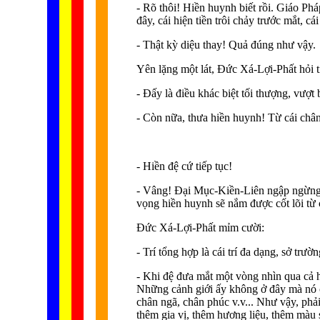
- Rõ thôi! Hiền huynh biết rồi. Giáo Phá
đây, cái hiện tiền trôi chảy trước mắt, 
- Thật kỳ diệu thay! Quả đúng như vậy.
Yên lặng một lát, Ðức Xá-Lợi-Phất hỏi t
- Ðấy là điều khác biệt tối thượng, vượ
- Còn nữa, thưa hiền huynh! Từ cái chân 
- Hiền đệ cứ tiếp tục!
- Vâng! Ðại Mục-Kiền-Liên ngập ngừng -
vọng hiền huynh sẽ nắm được cốt lõi từ 
Ðức Xá-Lợi-Phất mỉm cười:
- Trí tổng hợp là cái trí đa dạng, sở trườ
- Khi đệ đưa mắt một vòng nhìn qua cả h
Những cảnh giới ấy không ở đây mà nó ở k
chân ngã, chân phúc v.v... Như vậy, ph
thêm gia vị, thêm hương liệu, thêm màu 