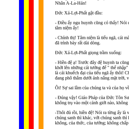
Nhân A-La-Hán!
Ðức Xá-Lợi-Phất gật đầu:
- Ðiều ấy ngu huynh cũng có thấy! Nói c
tâm niệm ấy!
- Chính thị! Tâm niệm là tiểu ngã, cái m
đã trình bày rất dài dòng.
Ðức Xá-Lợi-Phất giọng trầm xuống:
- Hiền đệ ạ! Trước đây đệ huynh ta cũng
khởi lên những cái tưởng để " thể nhập" v
là cái khuếch đại của tiểu ngã ấy thôi!
đang phô thắm dưới ánh nắng mặt trời, và
Ôi! Sự sai lầm của chúng ta và của họ v
- Ðúng vậy! Giáo Pháp của Ðức Tôn Sư, b
không trụ vào một cảnh giới nào, không 
-Thôi đủ rồi, hiền đệ! Nói ra từng ấy là
chúng sanh thì khác, với chúng sanh thì 
không, của thức, của tưởng; không chấp và