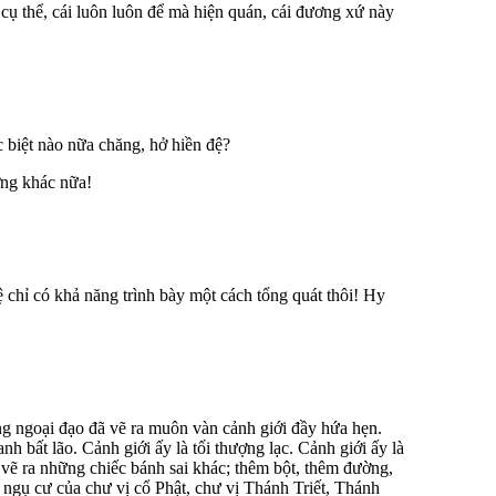
 cụ thể, cái luôn luôn để mà hiện quán, cái đương xứ này
 biệt nào nữa chăng, hở hiền đệ?
ởng khác nữa!
hỉ có khả năng trình bày một cách tổng quát thôi! Hy
ng ngoại đạo đã vẽ ra muôn vàn cảnh giới đầy hứa hẹn.
h bất lão. Cảnh giới ấy là tối thượng lạc. Cảnh giới ấy là
vẽ ra những chiếc bánh sai khác; thêm bột, thêm đường,
 ngụ cư của chư vị cổ Phật, chư vị Thánh Triết, Thánh