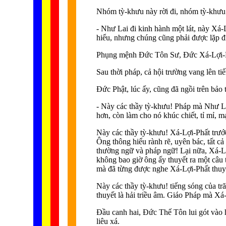
Nhóm tỳ-khưu này rời đi, nhóm tỳ-khưu 
- Như Lai đi kinh hành một lát, này Xá-
hiểu, nhưng chúng cũng phải được lặp đi
Phụng mệnh Ðức Tôn Sư, Ðức Xá-Lợi-Phất 
Sau thời pháp, cả hội trường vang lên ti
Ðức Phật, lúc ấy, cũng đã ngồi trên bảo
- Này các thầy tỳ-khưu! Pháp mà Như Lai
hơn, còn làm cho nó khúc chiết, tỉ mỉ, 
Này các thầy tỳ-khưu! Xá-Lợi-Phất trước
Ông thông hiểu rành rẽ, uyên bác, tất cả
thường ngữ và pháp ngữ! Lại nữa, Xá-Lợi
không bao giờ ông ấy thuyết ra một câu t
mà đã từng được nghe Xá-Lợi-Phất thuyết
Này các thầy tỳ-khưu! tiếng sóng của t
thuyết là hải triều âm. Giáo Pháp mà Xá-
Ðầu canh hai, Ðức Thế Tôn lui gót vào
liêu xá.