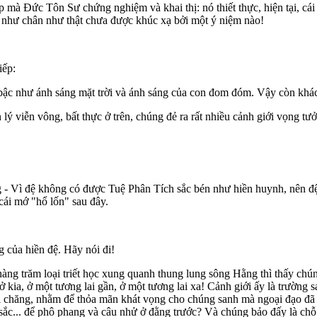
p mà Ðức Tôn Sư chứng nghiệm và khai thị: nó thiết thực, hiện tại, cái
cái như chân như thật chưa được khúc xạ bởi một ý niệm nào!
iếp:
t bậc như ánh sáng mặt trời và ánh sáng của con đom đóm. Vậy còn khác
lý viễn vông, bất thực ở trên, chúng đẻ ra rất nhiều cảnh giới vọng tư
 Vì đệ không có được Tuệ Phân Tích sắc bén như hiền huynh, nên đệ c
cái mớ "hổ lốn" sau đây.
ng của hiền đệ. Hãy nói đi!
àng trăm loại triết học xung quanh thung lung sông Hằng thì thấy chú
ia, ở một tương lai gần, ở một tương lai xa! Cảnh giới ấy là trường san
ải chăng, nhằm để thỏa mãn khát vọng cho chúng sanh mà ngoại đạo đã 
sắc... để phô phang và câu nhử ở đằng trước? Và chúng bảo đấy là chỗ