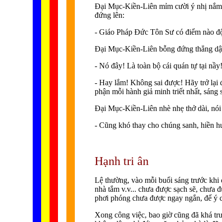
Ðại Mục-Kiền-Liên mỉm cười ý nhị nắm bà
đứng lên:
- Giáo Pháp Ðức Tôn Sư có điểm nào độc
Ðại Mục-Kiền-Liên bỗng đứng thẳng dậ
- Nó đây! Là toàn bộ cái quán tự tại nầy
- Hay lắm! Không sai được! Hãy trở lại đâ
phận mỗi hành giả minh triết nhất, sáng
Ðại Mục-Kiền-Liên nhè nhẹ thở dài, nói
- Cũng khó thay cho chúng sanh, hiền 
Hạnh tri ân
Lệ thường, vào mỗi buổi sáng trước khi 
nhà tắm v.v... chưa được sạch sẽ, chưa 
phơi phóng chưa được ngay ngắn, để ý c
Xong công việc, bao giờ cũng đã khá trưa