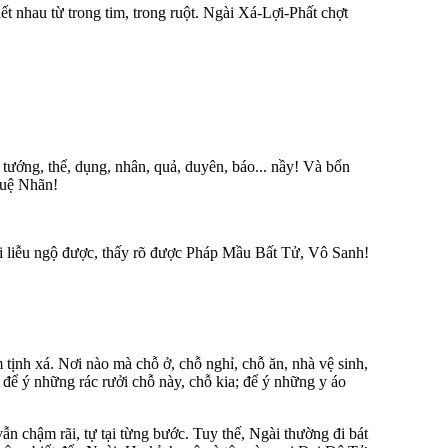
t nhau từ trong tim, trong ruột. Ngài Xá-Lợi-Phất chợt
, tướng, thể, dụng, nhân, quả, duyên, báo... nầy! Và bổn
Tuệ Nhãn!
 liễu ngộ được, thấy rõ được Pháp Mầu Bất Tử, Vô Sanh!
ịnh xá. Nơi nào mà chỗ ở, chỗ nghỉ, chỗ ăn, nhà vệ sinh,
 để ý những rác rưởi chỗ này, chỗ kia; để ý những y áo
ẫn chậm rãi, tự tại từng bước. Tuy thế, Ngài thường đi bát