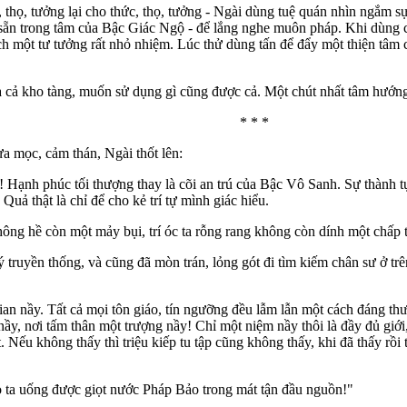
 thọ, tưởng lại cho thức, thọ, tưởng - Ngài dùng tuệ quán nhìn ngắm s
 sẵn trong tâm của Bậc Giác Ngộ - để lắng nghe muôn pháp. Khi dùng c
h một tư tưởng rất nhỏ nhiệm. Lúc thử dùng tấn để đẩy một thiện tâm ch
à cả kho tàng, muốn sử dụng gì cũng được cả. Một chút nhất tâm hướng 
* * *
a mọc, cảm thán, Ngài thốt lên:
! Hạnh phúc tối thượng thay là cõi an trú của Bậc Vô Sanh. Sự thành 
uả thật là chỉ để cho kẻ trí tự mình giác hiểu.
hông hề còn một mảy bụi, trí óc ta rỗng rang không còn dính một chấp thủ
ý truyền thống, và cũng đã mòn trán, lỏng gót đi tìm kiếm chân sư ở tr
gian nầy. Tất cả mọi tôn giáo, tín ngưỡng đều lẫm lẫn một cách đáng th
ầy, nơi tấm thân một trượng nầy! Chỉ một niệm nầy thôi là đầy đủ giới
ếu không thấy thì triệu kiếp tu tập cũng không thấy, khi đã thấy rồi th
 ta uống được giọt nước Pháp Bảo trong mát tận đầu nguồn!"