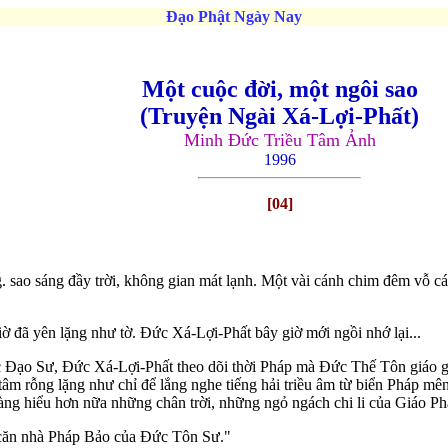
Đạo Phật Ngày Nay
Một cuộc đời, một ngôi sao
(Truyện Ngài Xá-Lợi-Phất)
Minh Ðức Triều Tâm Ảnh
1996
[04]
g. sao sáng đầy trời, không gian mát lạnh. Một vài cánh chim đêm vỗ 
 đã yên lặng như tờ. Ðức Xá-Lợi-Phất bây giờ mới ngồi nhớ lại...
 Ðạo Sư, Ðức Xá-Lợi-Phất theo dõi thời Pháp mà Ðức Thế Tôn giáo gi
âm rỗng lặng như chỉ để lắng nghe tiếng hải triều âm từ biển Pháp mênh
 càng hiểu hơn nữa những chân trời, những ngỏ ngách chi li của Giáo Ph
 căn nhà Pháp Bảo của Ðức Tôn Sư."