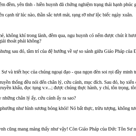
êm đềm, yên tĩnh - hiền huynh đã chứng nghiệm trạng thái hạnh phúc g
 cạnh từ lúc nào, thần sắc tươi mát, rạng rỡ như lộc biếc ngày xuân.
 mẻ, không khí trong lành, đêm qua, ngu huynh có nếm được chút ít hươ
iải thoát phải không?
nhưng sau đó, tâm trí của đệ hướng về sự so sánh giữa Giáo Pháp của Ðứ
 và triết học của chúng ngoại đạo - qua ngọn đèn soi rọi đầy minh tr
truyền thống đều nói đến chân lý, cứu cánh, mục đích. Sau đó, họ xiển
uyền khẩu, đọc tụng v.v...; được chúng thực hành, y chỉ, tôn trọng, tôn 
y những chân lý ấy, cứu cánh ấy ra sao?
 phưởng như hình sương bóng khói! Nó bất thực, trừu tượng, không tưở
huynh cũng mang máng thấy như vậy! Còn Giáo Pháp của Ðức Tôn Sư n