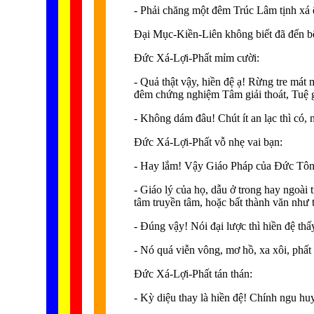
- Phải chăng một đêm Trúc Lâm tịnh xá 
Ðại Mục-Kiền-Liên không biết đã đến bên
Ðức Xá-Lợi-Phất mỉm cười:
- Quả thật vậy, hiền đệ ạ! Rừng tre mát
đêm chứng nghiệm Tâm giải thoát, Tuệ g
- Không dám đâu! Chút ít an lạc thì có, 
Ðức Xá-Lợi-Phất vỗ nhẹ vai bạn:
- Hay lắm! Vậy Giáo Pháp của Ðức Tôn Sư
- Giáo lý của họ, dẫu ở trong hay ngoài 
tâm truyền tâm, hoặc bất thành văn như tr
- Ðúng vậy! Nói đại lược thì hiền đệ thấ
- Nó quá viễn vông, mơ hồ, xa xôi, phất
Ðức Xá-Lợi-Phất tán thán:
- Kỳ diệu thay là hiền đệ! Chính ngu 