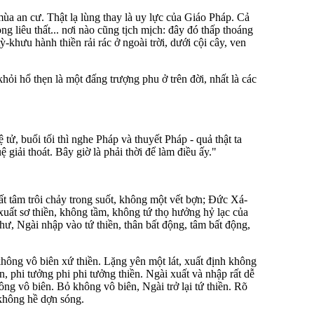
a an cư. Thật lạ lùng thay là uy lực của Giáo Pháp. Cả
 liêu thất... nơi nào cũng tịch mịch: đây đó thấp thoáng
-khưu hành thiền rải rác ở ngoài trời, dưới cội cây, ven
hỏi hổ thẹn là một đấng trượng phu ở trên đời, nhất là các
tử, buổi tối thì nghe Pháp và thuyết Pháp - quả thật ta
 giải thoát. Bây giờ là phải thời để làm điều ấy."
ất tâm trôi chảy trong suốt, không một vết bợn; Ðức Xá-
 xuất sơ thiền, không tầm, không tứ thọ hưởng hỷ lạc của
 như, Ngài nhập vào tứ thiền, thân bất động, tâm bất động,
hông vô biên xứ thiền. Lặng yên một lát, xuất định không
n, phi tưởng phi phi tưởng thiền. Ngài xuất và nhập rất dễ
ng vô biên. Bỏ không vô biên, Ngài trở lại tứ thiền. Rõ
 không hề dợn sóng.