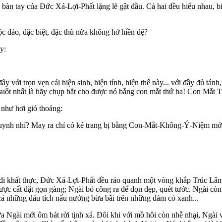
n tay của Ðức Xá-Lợi-Phất lặng lẽ gật đầu. Cả hai đều hiểu nhau, biế
 đáo, đặc biệt, đặc thù nữa không hở hiền đệ?
y:
!
y với trọn vẹn cái hiện sinh, hiện tính, hiện thể này... với đầy đủ tánh
 suốt nhất là hãy chụp bắt cho được nó bằng con mắt thứ ba! Con Mắt 
 như hơi gió thoảng:
huynh nhỉ? May ra chỉ có kẻ trang bị bằng Con-Mắt-Không-Ý-Niệm mới
đi khất thực, Ðức Xá-Lợi-Phất đều rảo quanh một vòng khắp Trúc Lâm t
được cất đặt gọn gàng; Ngài bỏ công ra để dọn dẹp, quét tước. Ngài còn
ả những dấu tích nấu nướng bừa bãi trên những đám cỏ xanh...
 Ngài mới ôm bát rời tịnh xá. Ðôi khi với mồ hôi còn nhễ nhại, Ngài v