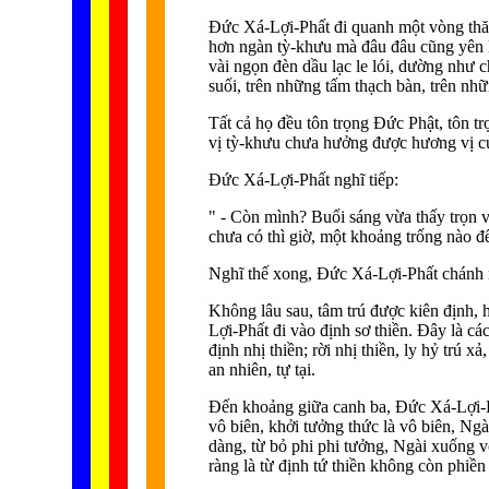
Ðức Xá-Lợi-Phất đi quanh một vòng thăm
hơn ngàn tỳ-khưu mà đâu đâu cũng yên lặ
vài ngọn đèn dầu lạc le lói, dường như c
suối, trên những tấm thạch bàn, trên nh
Tất cả họ đều tôn trọng Ðức Phật, tôn tr
vị tỳ-khưu chưa hưởng được hương vị c
Ðức Xá-Lợi-Phất nghĩ tiếp:
" - Còn mình? Buổi sáng vừa thấy trọn vẹ
chưa có thì giờ, một khoảng trống nào để 
Nghĩ thế xong, Ðức Xá-Lợi-Phất chánh ni
Không lâu sau, tâm trú được kiên định, h
Lợi-Phất đi vào định sơ thiền. Ðây là cá
định nhị thiền; rời nhị thiền, ly hỷ trú 
an nhiên, tự tại.
Ðến khoảng giữa canh ba, Ðức Xá-Lợi-Phấ
vô biên, khởi tưởng thức là vô biên, Ngà
dàng, từ bỏ phi phi tưởng, Ngài xuống v
ràng là từ định tứ thiền không còn phiề