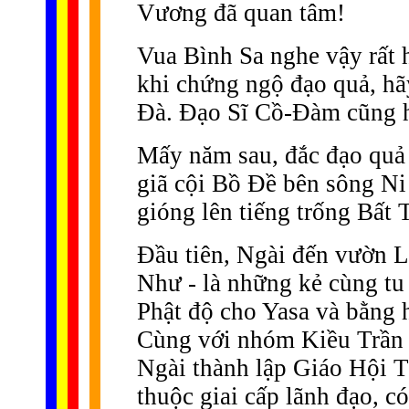
Vương đã quan tâm!
Vua Bình Sa nghe vậy rất 
khi chứng ngộ đạo quả, hã
Ðà. Ðạo Sĩ Cồ-Ðàm cũng h
Mấy năm sau, đắc đạo quả
giã cội Bồ Ðề bên sông Ni
gióng lên tiếng trống Bất 
Ðầu tiên, Ngài đến vườn 
Như - là những kẻ cùng tu
Phật độ cho Yasa và bằng 
Cùng với nhóm Kiều Trần 
Ngài thành lập Giáo Hội 
thuộc giai cấp lãnh đạo, có