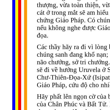
thượng, vừa toàn thiện, vừ
cát ở trong mắt sẽ am hiể
chứng Giáo Pháp. Có chúng
nếu không nghe được Giáo 
đọa.
Các thầy hãy ra đi vì lòng
chúng sanh đang khổ nạn; 
não chướng, sở tri chướng
sẽ đi về hướng Uruvela ở 
Chư-Thiên-Ðọa-Xứ (Isipa
Giáo Pháp, cứu độ cho nh
Hãy phất lên ngọn cờ của b
của Chân Phúc và Bất Tử. 