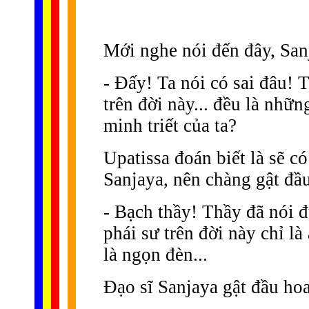
Mới nghe nói đến đây, Sanj
- Ðấy! Ta nói có sai đâu! T
trên đời này... đều là nh
minh triết của ta?
Upatissa đoán biết là sẽ c
Sanjaya, nên chàng gật đầ
- Bạch thầy! Thầy đã nói đ
phái sư trên đời này chỉ l
là ngọn đèn...
Ðạo sĩ Sanjaya gật đầu ho