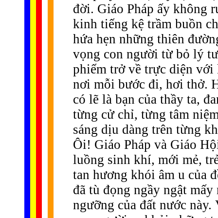
đời. Giáo Pháp ấy không r
kinh tiếng kệ trầm buồn ch
hứa hẹn những thiên đường
vọng con người từ bỏ lý t
phiếm trở về trực diện với
nơi mỗi bước đi, hơi thở.
có lẽ là bạn của thầy ta, 
từng cử chỉ, từng tâm niệm
sáng dịu dàng trên từng kh
Ôi! Giáo Pháp và Giáo Hội
luồng sinh khí, mới mẻ, tr
tan hương khói âm u của đ
đã tù đọng ngầy ngật mấy n
ngưỡng của đất nước này. V