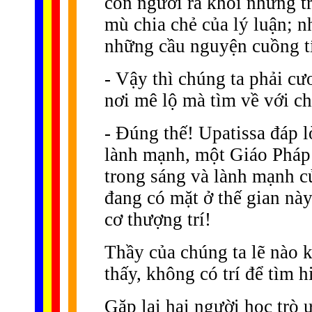
con người ra khỏi những tr
mù chia chẻ của lý luận; n
những cầu nguyện cuồng tín
- Vậy thì chúng ta phải cư
nơi mê lộ mà tìm về với c
- Ðúng thế! Upatissa đáp l
lành mạnh, một Giáo Pháp 
trong sáng và lành mạnh c
đang có mặt ở thế gian này
cơ thượng trí!
Thầy của chúng ta lẽ nào 
thấy, không có trí để tìm h
Gặp lại hai người học trò 