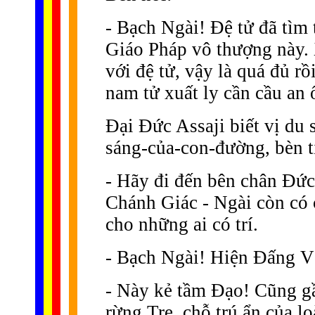
- Bạch Ngài! Ðệ tử đã tìm t
Giáo Pháp vô thượng này. 
với đệ tử, vậy là quá đủ r
nam tử xuất ly cần cầu an 
Ðại Ðức Assaji biết vị du s
sáng-của-con-đường, bèn t
- Hãy đi đến bên chân Ð
Chánh Giác - Ngài còn có 
cho những ai có trí.
- Bạch Ngài! Hiện Ðấng V
- Này kẻ tầm Ðạo! Cũng g
rừng Tre, chỗ trú ẩn của lo