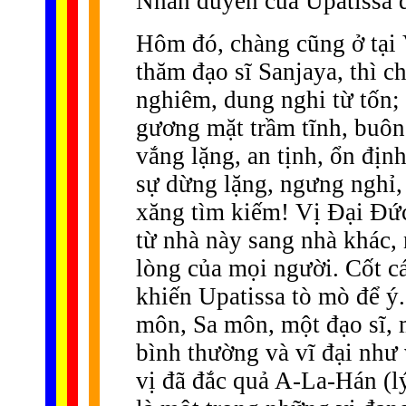
Nhân duyên của Upatissa 
Hôm đó, chàng cũng ở tại
thăm đạo sĩ Sanjaya, thì ch
nghiêm, dung nghi từ tốn;
gương mặt trầm tĩnh, buông
vắng lặng, an tịnh, ổn địn
sự dừng lặng, ngưng nghỉ, 
xăng tìm kiếm! Vị Ðại Ðức
từ nhà này sang nhà khác, 
lòng của mọi người. Cốt cá
khiến Upatissa tò mò để ý
môn, Sa môn, một đạo sĩ, 
bình thường và vĩ đại như
vị đã đắc quả A-La-Hán (lý