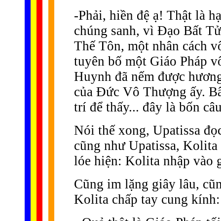
-Phải, hiền đệ ạ! Thật là h
chúng sanh, vì Ðạo Bất Tử
Thế Tôn, một nhân cách vô
tuyên bố một Giáo Pháp vô
Huynh đã nếm được hương v
của Ðức Vô Thượng ấy. Bây
trí để thấy... đây là bốn câ
Nói thế xong, Upatissa đọ
cũng như Upatissa, Kolita
lóe hiện: Kolita nhập vào
Cũng im lặng giây lâu, cũ
Kolita chấp tay cung kính: