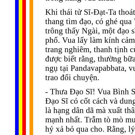
Khi thái tử Sĩ-Ðạt-Ta thoá
thang tìm đạo, có ghé qu
trông thấy Ngài, một đạo s
phố. Vua lấy làm kính cảm
trang nghiêm, thanh tịnh c
được biết rằng, thường bữa
ngụ tại Pandavapabbata, v
trao đổi chuyện.
- Thưa Ðạo Sĩ! Vua Bình S
Ðạo Sĩ có cốt cách và dun
là hạng dân dã mà xuất th
mạnh nhất. Trẫm tò mò mu
hỷ xả bỏ qua cho. Rằng, lý