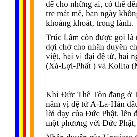
để cho những ai, có thể đến
tre mát mẻ, ban ngày khôn
khoảng khoát, trong lành.
Trúc Lâm còn được gọi là n
đợi chờ cho nhân duyên ch
việt, hai vị đại đệ tử, hai
(Xá-Lợi-Phất ) và Kolita 
Khi Ðức Thê Tôn đang ở T
năm vị đệ tử A-La-Hán đầ
lời dạy của Ðức Phật, lên
một phương với Ðức Phật,