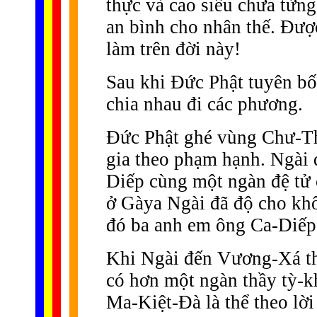
thực và cao siêu chưa từn
an bình cho nhân thế. Ðược
làm trên đời này!
Sau khi Ðức Phật tuyên bố
chia nhau đi các phương.
Ðức Phật ghé vùng Chư-Th
gia theo phạm hạnh. Ngài
Diếp cùng một ngàn đệ tử 
ở Gàya Ngài đã độ cho khô
đó ba anh em ông Ca-Diếp
Khi Ngài đến Vương-Xá thà
có hơn một ngàn thầy tỳ-kh
Ma-Kiệt-Ðà là thể theo lờ