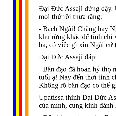
Ðại Ðức Assaji đứng đậy. 
mọi thứ rồi thưa rằng:
- Bạch Ngài! Chẳng hay Ng
khu rừng khác để tỉnh chỉ 
hạ, có việc gì xin Ngài cứ 
Ðại Ðức Assaji đáp:
- Bần đạo đã hoan hỷ thọ nh
tuổi ạ! Nay đến thời tỉnh 
Không rõ bần đạo có thể g
Upatissa thỉnh Ðại Ðức Ass
của mình, cung kỉnh đảnh l