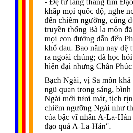
- Ðệ tử lang thang tìm Ðạo
khắp mọi quốc độ, nghe nơi
đến chiêm ngưỡng, cúng dư
truyền thống Bà la môn đã 
mọi con đường dẫn đến Ph
khổ đau. Bao năm nay đệ t
ra ngoài chúng; đã học hỏi 
hiện đại nhưng Chân Phúc 
Bạch Ngài, vị Sa môn khả 
ngũ quan trong sáng, bình 
Ngài mới tươi mát, tịch tị
chiêm ngưỡng Ngài như thế
của bậc vĩ nhân A-La-Hán h
đạo quả A-La-Hán".