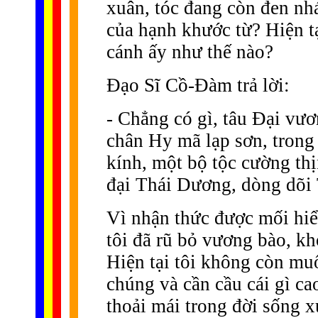
xuân, tóc đang còn đen nh
của hạnh khước từ? Hiện tạ
cánh ấy như thế nào?
Ðạo Sĩ Cồ-Ðàm trả lời:
- Chẳng có gì, tâu Ðại vươ
chân Hy mã lạp sơn, trong
kính, một bộ tộc cường thịn
đại Thái Dương, dòng dõi 
Vì nhận thức được mối hiểm
tôi đã rũ bỏ vương bào, kh
Hiện tại tôi không còn mu
chúng và cần cầu cái gì c
thoải mái trong đời sống x