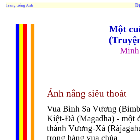
Đạ
Trang tiếng Anh
Một cuộ
(Truyệ
Minh
Ánh nắng siêu thoát
Vua Bình Sa Vương (Bimbis
Kiệt-Ðà (Magadha) - một 
thành Vương-Xá (Ràjagaha) 
trong hàng vua chúa.