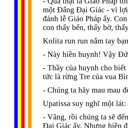
- Quả thật là Giáo Pháp tối
một Ðấng Ðại Giác - vì lợ
đảnh lễ Giáo Pháp ấy. Con 
con thấy bến, thấy bờ, thấ
Kolita run run nắm tay bạn
- Này hiền huynh! Vậy Ðứ
- Thầy của huynh cho biết
tức là rừng Tre của vua Bì
- Chúng ta hãy mau mau đ
Upatissa suy nghĩ một lát:
- Vâng, rồi chúng ta sẽ đ
Ðại Giác ấy. Nhưng hiền đ