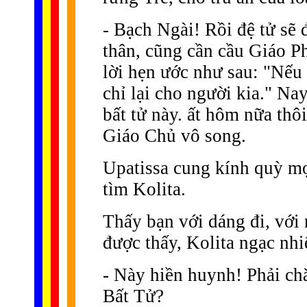
- Bạch Ngài! Rồi đệ tử sẽ 
thân, cũng cần cầu Giáo Ph
lời hẹn ước như sau: "Nếu 
chỉ lại cho người kia." Na
bất tử này. ất hôm nữa thô
Giáo Chủ vô song.
Upatissa cung kính quỳ mọp
tìm Kolita.
Thấy bạn với dáng đi, với 
được thấy, Kolita ngạc nhi
- Này hiền huynh! Phải ch
Bất Tử?