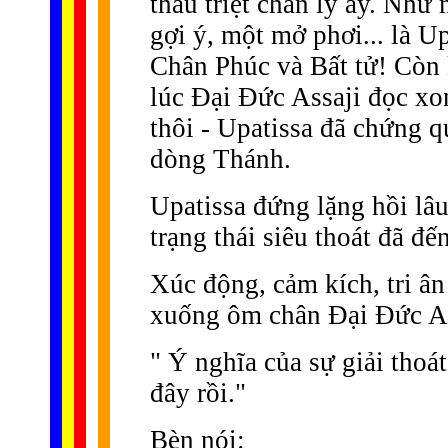
thấu triệt chân lý ấy. Như
gợi ý, một mở phơi... là U
Chân Phúc và Bất tử! Còn 
lúc Ðại Ðức Assaji đọc xo
thôi - Upatissa đã chứng 
dòng Thánh.
Upatissa đứng lặng hồi lâ
trạng thái siêu thoát đã đế
Xúc động, cảm kích, tri ân
xuống ôm chân Ðại Ðức Ass
" Ý nghĩa của sự giải thoá
đây rồi."
Bèn nói: