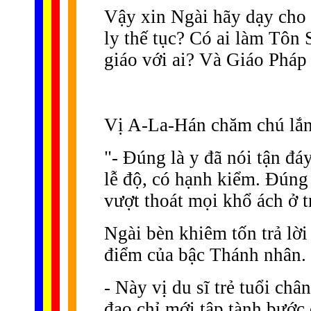
Vậy xin Ngài hãy dạy cho 
ly thế tục? Có ai làm Tôn
giáo với ai? Và Giáo Pháp
Vị A-La-Hán chăm chú lắn
"- Ðúng là y đã nói tận đá
lễ độ, có hạnh kiểm. Ðúng 
vượt thoát mọi khổ ách ở t
Ngài bèn khiêm tốn trả lời
điểm của bậc Thánh nhân.
- Này vị du sĩ trẻ tuổi châ
đạo chỉ mới tập tành bước 