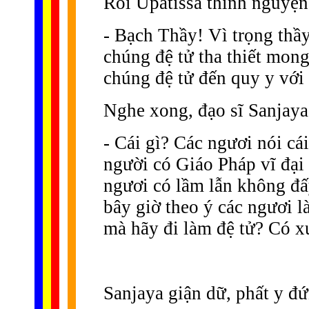
Rồi Upatissa thỉnh nguyện
- Bạch Thầy! Vì trọng thầy
chúng đệ tử tha thiết mong
chúng đệ tử đến quy y vớ
Nghe xong, đạo sĩ Sanjaya 
- Cái gì? Các ngươi nói cá
người có Giáo Pháp vĩ đại
ngươi có lầm lẫn không đấy
bây giờ theo ý các ngươi là
mà hãy đi làm đệ tử? Có 
Sanjaya giận dữ, phất y đứ