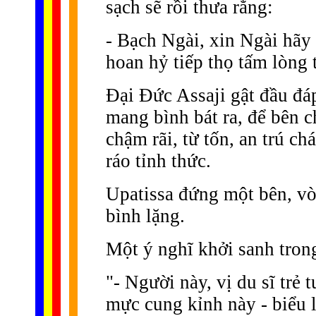
sạch sẽ rồi thưa rằng:
- Bạch Ngài, xin Ngài hãy 
hoan hỷ tiếp thọ tấm lòng 
Ðại Ðức Assaji gật đầu đáp
mang bình bát ra, để bên c
chậm rãi, từ tốn, an trú ch
ráo tỉnh thức.
Upatissa đứng một bên, vò
bình lặng.
Một ý nghĩ khởi sanh tron
"- Người này, vị du sĩ trẻ 
mực cung kỉnh này - biểu 