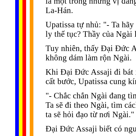
là một trong những vị đan
La-Hán.
Upatissa tự nhủ: "- Ta hãy
ly thế tục? Thầy của Ngài l
Tuy nhiên, thấy Ðại Ðức As
không dám làm rộn Ngài.
Khi Ðại Ðức Assaji đi bát
cất bước, Upatissa cung kí
"- Chắc chắn Ngài đang tìm
Ta sẽ đi theo Ngài, tìm cá
ta sẽ hỏi đạo từ nơi Ngài."
Ðại Ðức Assaji biết có ngư