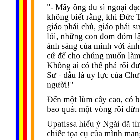
"- Mấy ông du sĩ ngoại đạ
không biết rằng, khi Ðức T
giáo phái chủ, giáo phái s
lói, những con đom đóm l
ánh sáng của mình với ánh 
cứ để cho chúng muốn làm gì
Không ai có thể phá rối đ
Sư - dẫu là uy lực của Ch
người!"
Ðến một lùm cây cao, có b
bao quát một vòng rồi dừng
Upatissa hiểu ý Ngài đã t
chiếc tọa cụ của mình mang