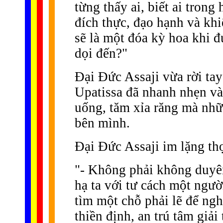
từng thấy ai, biết ai trong 
đích thực, đạo hạnh và kh
sẽ là một đóa kỳ hoa khi 
dọi đến?"
Ðại Ðức Assaji vừa rời tay
Upatissa đã nhanh nhẹn và
uống, tăm xỉa răng mà nhữ
bên mình.
Ðại Ðức Assaji im lặng thọ
"- Không phải không duyên
hạ ta với tư cách một ngườ
tìm một chỗ phải lẽ để nghỉ
thiền định, an trú tâm giải 