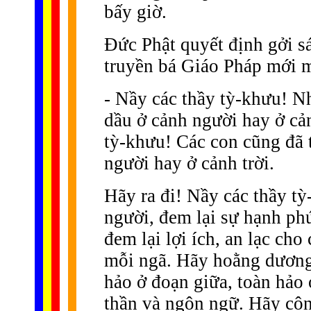
bấy giờ.
Ðức Phật quyết định gởi s
truyền bá Giáo Pháp mới mẻ
- Nầy các thầy tỳ-khưu! Nh
dầu ở cảnh người hay ở cản
tỳ-khưu! Các con cũng đã t
người hay ở cảnh trời.
Hãy ra đi! Nầy các thầy tỳ
người, đem lại sự hạnh phú
đem lại lợi ích, an lạc cho
mỗi ngã. Hãy hoằng dương
hảo ở đoạn giữa, toàn hảo 
thần và ngôn ngữ. Hãy côn