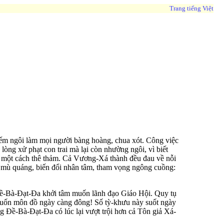
Trang tiếng Việt
iếm ngôi làm mọi người bàng hoàng, chua xót. Công việc
lòng xử phạt con trai mà lại còn nhường ngôi, vì biết
t một cách thê thảm. Cả Vương-Xá thành đều đau về nỗi
h mù quáng, biến đổi nhân tâm, tham vọng ngông cuồng:
 Ðề-Bà-Ðạt-Ða khởi tâm muốn lãnh đạo Giáo Hội. Quy tụ
 cuốn môn đồ ngày càng đông! Số tỳ-khưu này suốt ngày
g Ðề-Bà-Ðạt-Ða có lúc lại vượt trội hơn cả Tôn giả Xá-