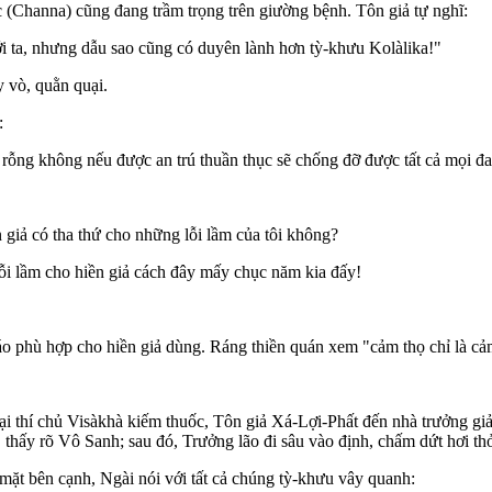
Channa) cũng đang trầm trọng trên giường bệnh. Tôn giả tự nghĩ:
với ta, nhưng dẫu sao cũng có duyên lành hơn tỳ-khưu Kolàlika!"
 vò, quằn quại.
:
rỗng không nếu được an trú thuần thục sẽ chống đỡ được tất cả mọi đ
n giả có tha thứ cho những lỗi lầm của tôi không?
 lỗi lầm cho hiền giả cách đây mấy chục năm kia đấy!
áo phù hợp cho hiền giả dùng. Ráng thiền quán xem "cảm thọ chỉ là cảm
 thí chủ Visàkhà kiếm thuốc, Tôn giả Xá-Lợi-Phất đến nhà trưởng giả
, thấy rõ Vô Sanh; sau đó, Trưởng lão đi sâu vào định, chấm dứt hơi t
 mặt bên cạnh, Ngài nói với tất cả chúng tỳ-khưu vây quanh: