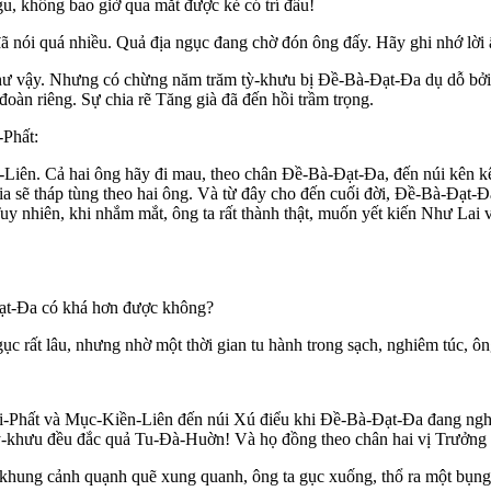
gu, không bao giờ qua mắt được kẻ có trí đâu!
 nói quá nhiều. Quả địa ngục đang chờ đón ông đấy. Hãy ghi nhớ lời ấy
ư vậy. Nhưng có chừng năm trăm tỳ-khưu bị Ðề-Bà-Ðạt-Ða dụ dỗ bởi c
 đoàn riêng. Sự chia rẽ Tăng già đã đến hồi trầm trọng.
-Phất:
-Liên. Cả hai ông hãy đi mau, theo chân Ðề-Bà-Ðạt-Ða, đến núi kên k
 kia sẽ tháp tùng theo hai ông. Và từ đây cho đến cuối đời, Ðề-Bà-Ðạt-
uy nhiên, khi nhắm mắt, ông ta rất thành thật, muốn yết kiến Như Lai
ạt-Ða có khá hơn được không?
gục rất lâu, nhưng nhờ một thời gian tu hành trong sạch, nghiêm túc, ôn
-Phất và Mục-Kiền-Liên đến núi Xú điểu khi Ðề-Bà-Ðạt-Ða đang nghỉ n
tỳ-khưu đều đắc quả Tu-Ðà-Huờn! Và họ đồng theo chân hai vị Trưởng 
 khung cảnh quạnh quẽ xung quanh, ông ta gục xuống, thổ ra một bụn