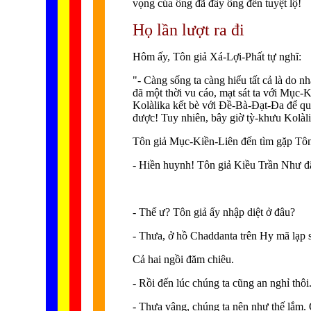
vọng của ông đã đẩy ông đến tuyệt lộ!
Họ lần lượt ra đi
Hôm ấy, Tôn giả Xá-Lợi-Phất tự nghĩ:
"- Càng sống ta càng hiểu tất cả là do 
đã một thời vu cáo, mạt sát ta với Mục-
Kolàlika kết bè với Ðề-Bà-Ðạt-Ða để qu
được! Tuy nhiên, bây giờ tỳ-khưu Kolàli
Tôn giả Mục-Kiền-Liên đến tìm gặp Tôn 
- Hiền huynh! Tôn giả Kiều Trần Như đã
- Thế ư? Tôn giả ấy nhập diệt ở đâu?
- Thưa, ở hồ Chaddanta trên Hy mã lạp 
Cả hai ngồi đăm chiêu.
- Rồi đến lúc chúng ta cũng an nghỉ thô
- Thưa vâng, chúng ta nên như thế lắm. 