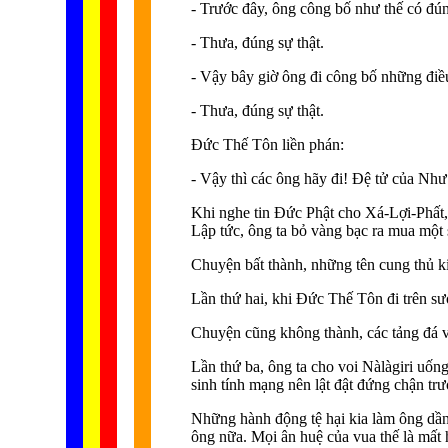
- Trước đây, ông công bố như thế có đú
- Thưa, đúng sự thật.
- Vậy bây giờ ông đi công bố những điề
- Thưa, đúng sự thật.
Ðức Thế Tôn liền phán:
- Vậy thì các ông hãy đi! Ðệ tử của Như
Khi nghe tin Ðức Phật cho Xá-Lợi-Phất
Lập tức, ông ta bỏ vàng bạc ra mua một s
Chuyện bất thành, những tên cung thủ ki
Lần thứ hai, khi Ðức Thế Tôn đi trên sư
Chuyện cũng không thành, các tảng đá v
Lần thứ ba, ông ta cho voi Nàlàgiri uốn
sinh tính mạng nên lật đật đứng chận t
Những hành động tệ hại kia làm ông dần
ông nữa. Mọi ân huệ của vua thế là mất 