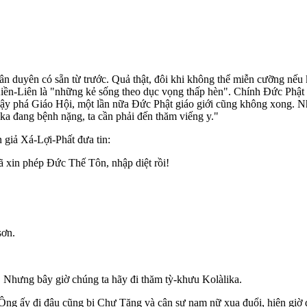
nhân duyên có sẵn từ trước. Quả thật, đôi khi không thể miễn cưỡng n
Kiền-Liên là "những kẻ sống theo dục vọng thấp hèn". Chính Ðức Phật 
ậy phá Giáo Hội, một lần nữa Ðức Phật giáo giới cũng không xong. N
ka đang bệnh nặng, ta cần phải đến thăm viếng y."
giả Xá-Lợi-Phất đưa tin:
 xin phép Ðức Thế Tôn, nhập diệt rồi!
sơn.
i. Nhưng bây giờ chúng ta hãy đi thăm tỳ-khưu Kolàlika.
Ông ấy đi đâu cũng bị Chư Tăng và cận sự nam nữ xua đuổi, hiện giờ đ