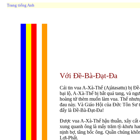
Trang tiếng Anh
Với Ðề-Bà-Ðạt-Ða
Cái tin vua A-Xà-Thế (Ajàtasattu) bị Ð
bại lộ, A-Xà-Thế bị bắt quả tang, và ngư
hoàng tử thèm muốn làm vua. Thế nhưng,
đau này. Và Giáo Hội của Ðức Tôn Sư từ
đấy là Ðề-Bà-Ðạt-Ða!
Ðược vua A-Xà-Thế hậu thuẫn, xây cất c
xung quanh ông là mấy trăm tỳ-khưu ham
nịnh bợ, tâng bốc ông. Quần chúng không
Lợi-Phất.