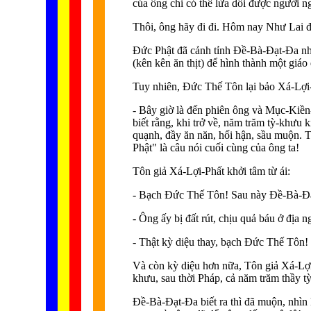
của ông chỉ có thể lừa dối được người n
Thôi, ông hãy đi đi. Hôm nay Như Lai đã
Ðức Phật đã cảnh tỉnh Ðề-Bà-Ðạt-Ða nh
(kên kên ăn thịt) để hình thành một giáo
Tuy nhiên, Ðức Thế Tôn lại bảo Xá-Lợi
- Bây giờ là đến phiên ông và Mục-Kiền
biết rằng, khi trở về, năm trăm tỳ-khưu
quạnh, đầy ăn năn, hối hận, sầu muộn. T
Phật" là câu nói cuối cùng của ông ta!
Tôn giả Xá-Lợi-Phất khởi tâm từ ái:
- Bạch Ðức Thế Tôn! Sau này Ðề-Bà-Ð
- Ông ấy bị đất rút, chịu quả báu ở địa n
- Thật kỳ diệu thay, bạch Ðức Thế Tôn!
Và còn kỳ diệu hơn nữa, Tôn giả Xá-Lợi
khưu, sau thời Pháp, cả năm trăm thầy 
Ðề-Bà-Ðạt-Ða biết ra thì đã muộn, nhìn