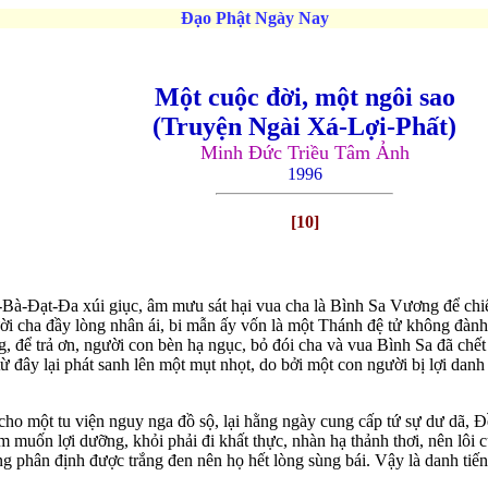
Đạo Phật Ngày Nay
Một cuộc đời, một ngôi sao
(Truyện Ngài Xá-Lợi-Phất)
Minh Ðức Triều Tâm Ảnh
1996
[10]
ề-Bà-Ðạt-Ða xúi giục, âm mưu sát hại vua cha là Bình Sa Vương để ch
ời cha đầy lòng nhân ái, bi mẫn ấy vốn là một Thánh đệ tử không đành 
 để trả ơn, người con bèn hạ ngục, bỏ đói cha và vua Bình Sa đã chế
 đây lại phát sanh lên một mụt nhọt, do bởi một con người bị lợi dan
ho một tu viện nguy nga đồ sộ, lại hằng ngày cung cấp tứ sự dư dã,
 muốn lợi dưỡng, khỏi phải đi khất thực, nhàn hạ thảnh thơi, nên lôi
 phân định được trắng đen nên họ hết lòng sùng bái. Vậy là danh tiến