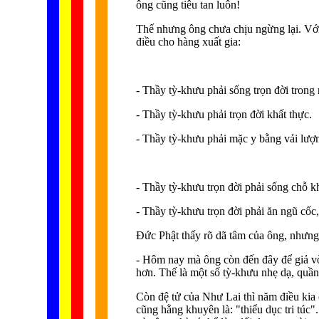
ông cũng tiêu tan luôn!
Thế nhưng ông chưa chịu ngừng lại. Với
điều cho hàng xuất gia:
- Thầy tỳ-khưu phải sống trọn đời trong
- Thầy tỳ-khưu phải trọn đời khất thực.
- Thầy tỳ-khưu phải mặc y bằng vải lượm 
- Thầy tỳ-khưu trọn đời phải sống chỗ k
- Thầy tỳ-khưu trọn đời phải ăn ngũ cốc, 
Ðức Phật thấy rõ dã tâm của ông, nhưng 
- Hôm nay mà ông còn đến đây để giả vờ 
hơn. Thế là một số tỳ-khưu nhẹ dạ, quần
Còn đệ tử của Như Lai thì năm điều kia
cũng hằng khuyên là: "thiểu dục tri túc"