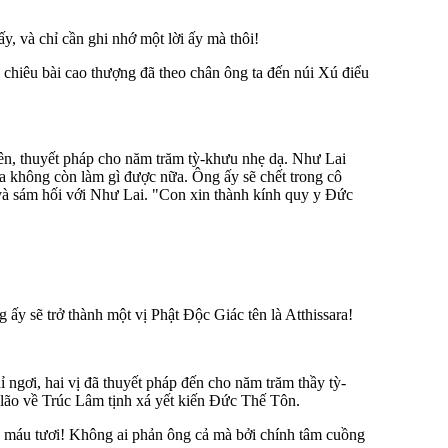
, và chỉ cần ghi nhớ một lời ấy mà thôi!
hiêu bài cao thượng đã theo chân ông ta đến núi Xú điểu
ên, thuyết pháp cho năm trăm tỳ-khưu nhẹ dạ. Như Lai
Ða không còn làm gì được nữa. Ông ấy sẽ chết trong cô
 và sám hối với Như Lai. "Con xin thành kính quy y Ðức
g ấy sẽ trở thành một vị Phật Ðộc Giác tên là Atthissara!
gơi, hai vị đã thuyết pháp đến cho năm trăm thầy tỳ-
lão về Trúc Lâm tịnh xá yết kiến Ðức Thế Tôn.
g máu tươi! Không ai phản ông cả mà bởi chính tâm cuồng