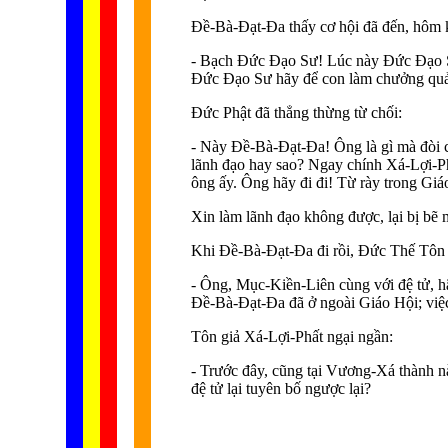
Ðề-Bà-Ðạt-Ða thấy cơ hội đã đến, hôm k
- Bạch Ðức Ðạo Sư! Lúc này Ðức Ðạo Sư 
Ðức Ðạo Sư hãy để con làm chưởng quả
Ðức Phật đã thẳng thừng từ chối:
- Này Ðề-Bà-Ðạt-Ða! Ông là gì mà đòi c
lãnh đạo hay sao? Ngay chính Xá-Lợi-P
ông ấy. Ông hãy đi đi! Từ rày trong Gi
Xin làm lãnh đạo không được, lại bị bẽ 
Khi Ðề-Bà-Ðạt-Ða đi rồi, Ðức Thế Tôn 
- Ông, Mục-Kiền-Liên cùng với đệ tử, 
Ðề-Bà-Ðạt-Ða đã ở ngoài Giáo Hội; việc 
Tôn giả Xá-Lợi-Phất ngại ngần:
- Trước đây, cũng tại Vương-Xá thành n
đệ tử lại tuyên bố ngược lại?