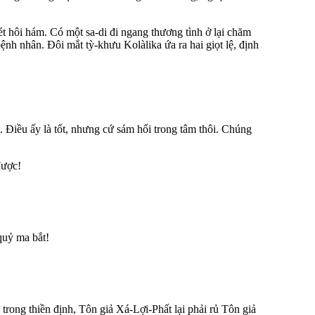
oét hôi hám. Có một sa-di đi ngang thương tình ở lại chăm
bệnh nhân. Ðôi mắt tỳ-khưu Kolàlika ứa ra hai giọt lệ, định
. Ðiều ấy là tốt, nhưng cứ sám hối trong tâm thôi. Chúng
được!
quỷ ma bắt!
rong thiền định, Tôn giả Xá-Lợi-Phất lại phải rủ Tôn giả