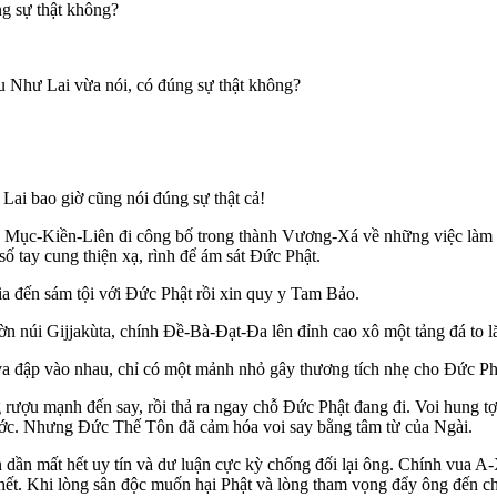
ng sự thật không?
u Như Lai vừa nói, có đúng sự thật không?
 Lai bao giờ cũng nói đúng sự thật cả!
, Mục-Kiền-Liên đi công bố trong thành Vương-Xá về những việc làm 
ố tay cung thiện xạ, rình để ám sát Ðức Phật.
a đến sám tội với Ðức Phật rồi xin quy y Tam Bảo.
ờn núi Gijjakùta, chính Ðề-Bà-Ðạt-Ða lên đỉnh cao xô một tảng đá to l
a đập vào nhau, chỉ có một mảnh nhỏ gây thương tích nhẹ cho Ðức Ph
g rượu mạnh đến say, rồi thả ra ngay chỗ Ðức Phật đang đi. Voi hung 
rước. Nhưng Ðức Thế Tôn đã cảm hóa voi say bằng tâm từ của Ngài.
 dần mất hết uy tín và dư luận cực kỳ chống đối lại ông. Chính vua A
hết. Khi lòng sân độc muốn hại Phật và lòng tham vọng đẩy ông đến ch