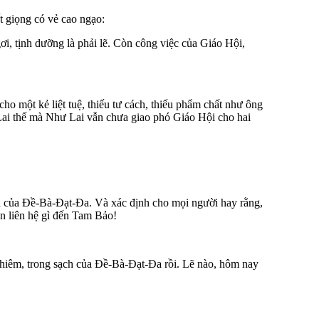
 giọng có vẻ cao ngạo:
, tịnh dưỡng là phải lẽ. Còn công việc của Giáo Hội,
một kẻ liệt tuệ, thiếu tư cách, thiếu phẩm chất như ông
ai thế mà Như Lai vẫn chưa giao phó Giáo Hội cho hai
a của Ðề-Bà-Ðạt-Ða. Và xác định cho mọi người hay rằng,
n liên hệ gì đến Tam Bảo!
ghiêm, trong sạch của Ðề-Bà-Ðạt-Ða rồi. Lẽ nào, hôm nay