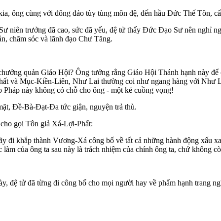
ia, ông cùng với đông đảo tùy tùng môn đệ, đến hầu Ðức Thế Tôn, cất
niên trưởng đã cao, sức đã yếu, đệ tử thấy Ðức Ðạo Sư nên nghỉ ngơi
n, chăm sóc và lãnh đạo Chư Tăng.
hưởng quản Giáo Hội? Ông tưởng rằng Giáo Hội Thánh hạnh này để cho 
hất và Mục-Kiền-Liên, Như Lai thường coi như ngang hàng với Như L
áo Pháp này không có chỗ cho ông - một kẻ cuồng vọng!
mặt, Ðề-Bà-Ðạt-Ða tức giận, nguyện trả thù.
cho gọi Tôn giả Xá-Lợi-Phất:
hãy đi khắp thành Vương-Xá công bố về tất cả những hành động xấu x
làm của ông ta sau này là trách nhiệm của chính ông ta, chứ không cò
ày, đệ tử đã từng đi công bố cho mọi người hay về phẩm hạnh trang n