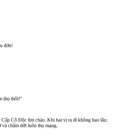
au đớn!
 thọ thôi!"
 Cấp Cô Ðộc tìm cháo. Khi hai vị ra đi không bao lâu;
hở và chấm dứt luôn thọ mạng.