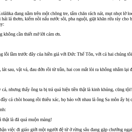
Kolàlika đang nằm trên một chõng tre, tấm chăn rách nát, mụt nhọt lở l
i hái lá thơm, kiếm nồi nấu nước sôi, pha nguội, giặt khăn rửa ráy cho 
ay:
ng không cần thiết mở lời cám ơn.
g lỗi lầm trước đây của hiền giả với Ðức Thế Tôn, với cả hai chúng tôi
lát sau, vật vả, đau đớn rồi từ trần, hai con mắt lòi ra không nhắm lại 
 cả, nhưng thấy ông ta bị trả quả hiện tiền thật là kinh khủng, cũng tội!
i đầy cả chòi hoang rồi thiêu xác, họ bảo với nhau là ông Sa môn ấy bị 
nh:
ả thật là đã quá muộn màng!
 việc đi giáo giới một người đệ tử ở rừng sâu đang gặp chướng ngại t