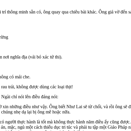
 trí thông minh sẵn có, ông quay qua chiêu bài khác. Ông giả vờ đến
 rừng
nơi nghĩa địa (vải bó xác tử thi).
hông có mái che.
rau trái, không được dùng các loại thịt!
Ngài chỉ nói lên điều đáng nói:
xin những điều như vậy. Ông biết Như Lai sẽ từ chối, và rồi ông sẽ đi
 chúng nhẹ dạ lại bị ông mê hoặc nữa.
 có người thực hành là tốt mà không thực hành năm điều ấy cũng được.
. án, mặc, ngủ một cách thiểu dục tri túc và phải tu tập một Giáo Pháp