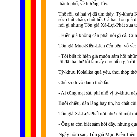
thành phố, về hướng Tây.
Thế rồi, cả hai vị đã tìm thấy. Tỳ-khưu 
sóc chút cháo, chút hồ. Cả hai Tôn giả đ
nói gì nhưng Tôn giả Xá-Lợi-Phất xua t
- Hiền giả không cần phải nói gì cả. Cũ
Tôn giả Mục-Kiền-Liên đến bên, vỗ về:
- Tôi biết rõ hiền giả muốn sám hối nhữn
tôi đã tha thứ lỗi lầm ấy cho hiền giả rồi!
Tỳ-khưu Kolàlika quá yếu, thoi thóp thở, 
Chú sa-di vô danh thở dài:
- Ai cũng mạt sát, phỉ nhổ vị tỳ-khưu này
Buổi chiều, dân làng hay tin, họ chất củ
Tôn giả Xá-Lợi-Phất nói như nói một mì
- Ông ta còn biết sám hối đấy, nhưng qu
Ngày hôm sau, Tôn giả Mục-Kiền-Liên bận