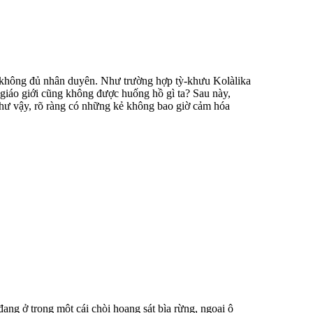
ếu không đủ nhân duyên. Như trường hợp tỳ-khưu Kolàlika
giáo giới cũng không được huống hồ gì ta? Sau này,
hư vậy, rõ ràng có những kẻ không bao giờ cảm hóa
ang ở trong một cái chòi hoang sát bìa rừng, ngoại ô