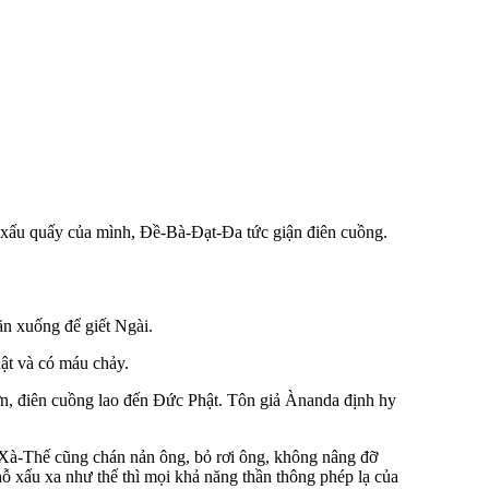
xấu quấy của mình, Ðề-Bà-Ðạt-Ða tức giận điên cuồng.
ăn xuống để giết Ngài.
ật và có máu chảy.
tợn, điên cuồng lao đến Ðức Phật. Tôn giả Ànanda định hy
-Xà-Thế cũng chán nản ông, bỏ rơi ông, không nâng đỡ
ỗ xấu xa như thế thì mọi khả năng thần thông phép lạ của