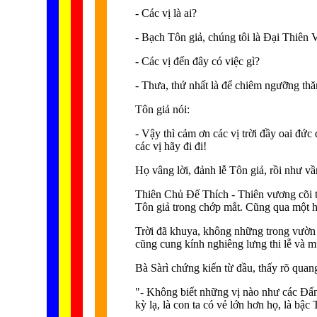
- Các vị là ai?
- Bạch Tôn giả, chúng tôi là Ðại Thiên
- Các vị đến đây có việc gì?
- Thưa, thứ nhất là để chiêm ngưỡng thăm
Tôn giả nói:
- Vậy thì cảm ơn các vị trời đầy oai đức
các vị hãy đi đi!
Họ vâng lời, đảnh lễ Tôn giả, rồi như v
Thiên Chủ Ðế Thích - Thiên vương cõi t
Tôn giả trong chớp mắt. Cũng qua một hồi
Trời đã khuya, không những trong vườn 
cũng cung kính nghiêng lưng thi lễ và m
Bà Sàrì chứng kiến từ đầu, thấy rõ quan
"- Không biết những vị nào như các Ðấng 
kỳ lạ, là con ta có vẻ lớn hơn họ, là bậc