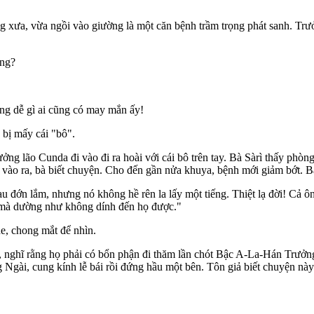
 xưa, vừa ngồi vào giường là một căn bệnh trầm trọng phát sanh. Trưở
ông?
ng dễ gì ai cũng có may mắn ấy!
 bị mấy cái "bô".
rưởng lão Cunda đi vào đi ra hoài với cái bô trên tay. Bà Sàrì thấy phòng
 vào ra, bà biết chuyện. Cho đến gần nửa khuya, bệnh mới giảm bớt. B
là đau đớn lắm, nhưng nó không hề rên la lấy một tiếng. Thiệt lạ đời! C
 mà dường như không dính đến họ được."
e, chong mắt để nhìn.
ghĩ rằng họ phải có bổn phận đi thăm lần chót Bậc A-La-Hán Trưởng lã
 Ngài, cung kính lễ bái rồi đứng hầu một bên. Tôn giả biết chuyện nà