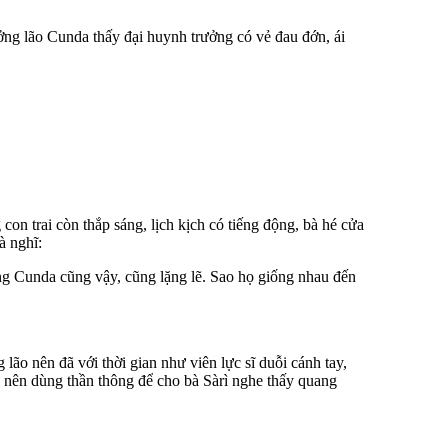
ng lão Cunda thấy đại huynh trưởng có vẻ đau đớn, ái
 con trai còn thắp sáng, lịch kịch có tiếng động, bà hé cửa
à nghĩ:
ả ông Cunda cũng vậy, cũng lặng lẽ. Sao họ giống nhau đến
o nên đã với thời gian như viên lực sĩ duỗi cánh tay,
y nên dùng thần thông để cho bà Sàrì nghe thấy quang