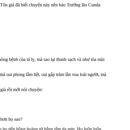
 Tôn giả đã biết chuyện này nên bảo Trưởng lão Cunda
hòng bệnh của tả lỵ, mà sao lại thanh sạch và như tỏa mùi
mà oai phong lẫm liệt, oai gấp trăm lần vua loài người, mà
 già rồi mới nói chuyện:
 hơn họ sao?
h họ tiếp bồng hoàng tử bằng tấm da mịn. Họ luôn luôn