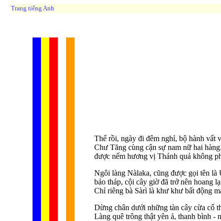
Trang tiếng Anh
Thế rồi, ngày đi đêm nghỉ, bộ hành vất 
Chư Tăng cùng cận sự nam nữ hai hàng. 
được nếm hương vị Thánh quả không phải
Ngôi làng Nàlaka, cũng được gọi tên là U
bảo tháp, cội cây giờ đã trở nên hoang l
Chỉ riêng bà Sàrì là khư khư bất động mà
Dừng chân dưới những tàn cây cừa cổ th
Làng quê trông thật yên ả, thanh bình - 