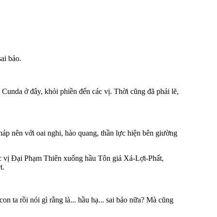
ai bảo.
 Cunda ở đây, khỏi phiền đến các vị. Thời cũng đã phải lẽ,
p nên với oai nghi, hào quang, thần lực hiện bên giường
ác vị Ðại Phạm Thiên xuống hầu Tôn giả Xá-Lợi-Phất,
t.
n ta rồi nói gì rằng là... hầu hạ... sai bảo nữa? Mà cũng