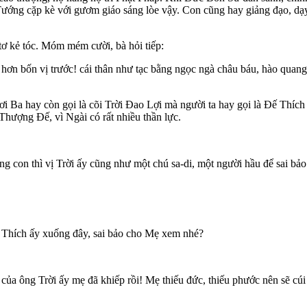
ớng cặp kè với gươm giáo sáng lòe vậy. Con cũng hay giảng đạo, dạy
tơ kẻ tóc. Móm mém cười, bà hỏi tiếp:
hơn bốn vị trước! cái thân như tạc bằng ngọc ngà châu báu, hào quang đ
i Ba hay còn gọi là cõi Trời Ðao Lợi mà người ta hay gọi là Ðế Thích
hượng Ðế, vì Ngài có rất nhiều thần lực.
g con thì vị Trời ấy cũng như một chú sa-di, một người hầu để sai bảo v
 Thích ấy xuống đây, sai bảo cho Mẹ xem nhé?
 của ông Trời ấy mẹ đã khiếp rồi! Mẹ thiếu đức, thiếu phước nên sẽ cúi 