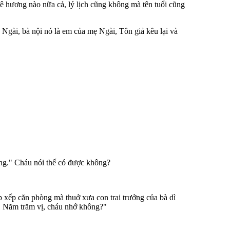
ê hương nào nữa cả, lý lịch cũng không mà tên tuổi cũng
 Ngài, bà nội nó là em của mẹ Ngài, Tôn giả kêu lại và
àng." Cháu nói thế có được không?
p xếp căn phòng mà thuở xưa con trai trưởng của bà dì
a! Năm trăm vị, cháu nhớ không?"