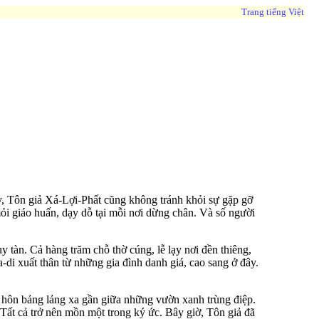
Trang tiếng Việt
y, Tôn giả Xá-Lợi-Phất cũng không tránh khỏi sự gặp gỡ
 giáo huấn, dạy dỗ tại mỗi nơi dừng chân. Và số người
y tàn. Cả hàng trăm chỗ thờ cúng, lễ lạy nơi đền thiêng,
-di xuất thân từ những gia đình danh giá, cao sang ở đây.
 hôn bảng lảng xa gần giữa những vườn xanh trùng điệp.
. Tất cả trở nên mồn một trong ký ức. Bây giờ, Tôn giả đã