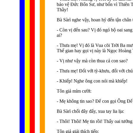
bảo vệ Ðức Bổn Sư, như bốn vì Thiên Tư
Thầy!
Bà Sàrì nghe vậy, hoan hỷ đến tận chân 
- Còn vị đến sau? Vị đó ngó bộ oai sang 
ai?
- Thưa mẹ! Vị đó là Vua cõi Trời Ba mươ
Thế gian hay gọi vị này là Ngọc Hoàng T
- Vị như vậy mà còn thua cả con sao?
- Thưa mẹ! Ðối với tỳ-khưu, đối với chún
- Khiếp! Nghe ông con nói mà khiếp!
Tôn giả mỉm cười:
- Mẹ không tin sao? Ðể con gọi Ông Ðế
Bà Sàrì chối đây đẩy, xua tay lia lịa:
- Thôi! Thôi! Mẹ tin rồi! Thấy oai tướng
Tôn giả giải thích tiếp: