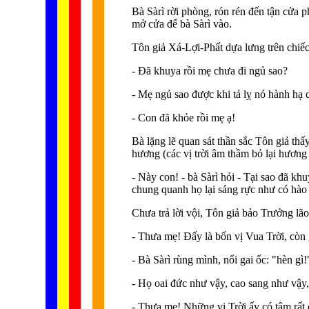
Bà Sàrì rời phòng, rón rén đến tận cửa
mở cửa để bà Sàrì vào.
Tôn giả Xá-Lợi-Phất dựa lưng trên chiếc
- Ðã khuya rồi mẹ chưa đi ngủ sao?
- Mẹ ngủ sao được khi tả lỵ nó hành hạ 
- Con đã khỏe rồi mẹ ạ!
Bà lặng lẽ quan sát thần sắc Tôn giả thấ
hương (các vị trời âm thầm bỏ lại hương t
- Này con! - bà Sàrì hỏi - Tại sao đã kh
chung quanh họ lại sáng rực như có hào
Chưa trả lời vội, Tôn giả bảo Trưởng lão
- Thưa mẹ! Ðấy là bốn vị Vua Trời, còn 
- Bà Sàrì rùng mình, nổi gai ốc: "hèn gì
- Họ oai đức như vậy, cao sang như vậy,
- Thưa mẹ! Những vị Trời ấy có tâm rất