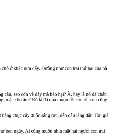
m chỗ ở khác nữa đấy. Dường như con trai thứ hai của bà
ông cần, sao còn về đây mà báo hại? À, hay là nó đã chán
g, mặc cho ấm? Rõ là đã quá muộn rồi con ơi, con cũng
đốt hàng chục cây đuốc sáng rực, đến đầu làng dẫn Tôn giả
hư ban ngày. Ai cũng muốn nhìn mặt hai người con trai