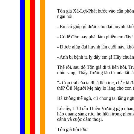
Tôn giả Xá-Lợi-Phất bước vào căn phòng
ngại hỏi:
- Em có giúp gì được cho đại huynh kh
- Có lẽ đêm nay phải làm phiền em đây!
- Ðược giúp đại huynh lần cuối này, khô
- Anh bị bệnh tả lỵ đấy em ạ! Hãy chuẩn
Thế rồi, sau đó Tôn giả đi tả liên hồi. T
nhìn sang. Thấy Trưởng lão Cunda tất tả
"- Con trai của ta đi tả liên tục, chắc 
thế? Ôi! Người Mẹ này lo lắng cho con
Bà không thể ngủ, cứ chong tai lắng ngh
Lúc ấy, Tứ Trấn Thiên Vương gặp nhau, n
hào quang sáng rực, họ hiện trong phòng
cảnh và cuộc đàm thoại.
Tôn giả hỏi lớn: