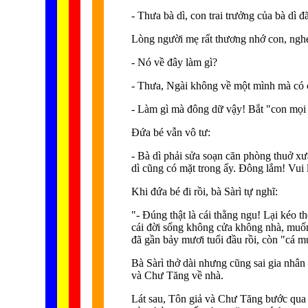
- Thưa bà dì, con trai trưởng của bà dì đ
Lòng người mẹ rất thương nhớ con, nghe v
- Nó về đây làm gì?
- Thưa, Ngài không về một mình mà có 
- Làm gì mà đông dữ vậy! Bắt "con mọi
Ðứa bé vẫn vô tư:
- Bà dì phải sửa soạn căn phòng thuở xư
dì cũng có mặt trong ấy. Ðông lắm! Vui 
Khi đứa bé đi rồi, bà Sàrì tự nghĩ:
"- Ðúng thật là cái thằng ngu! Lại kéo t
cái đời sống không cửa không nhà, muốn
đã gần bảy mươi tuổi đầu rồi, còn "cá m
Bà Sàrì thở dài nhưng cũng sai gia nhân 
và Chư Tăng về nhà.
Lát sau, Tôn giả và Chư Tăng bước qua 