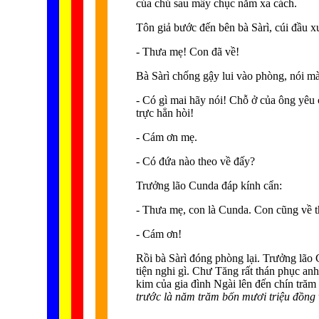
của chủ sau mấy chục năm xa cách.
Tôn giả bước đến bên bà Sàrì, cúi đầu x
- Thưa mẹ! Con đã về!
Bà Sàrì chống gậy lui vào phòng, nói mà
- Có gì mai hãy nói! Chỗ ở của ông yêu c
trực hẳn hòi!
- Cám ơn mẹ.
- Có đứa nào theo về đấy?
Trưởng lão Cunda đáp kính cẩn:
- Thưa mẹ, con là Cunda. Con cũng về 
- Cám ơn!
Rồi bà Sàrì đóng phòng lại. Trưởng lão 
tiện nghi gì. Chư Tăng rất thán phục an
kim của gia đình Ngài lên đến chín trăm
trước là năm trăm bốn mươi triệu đồng 