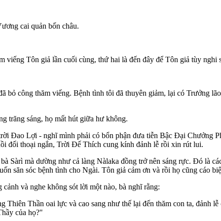
 Vương cai quản bốn châu.
 viếng Tôn giả lần cuối cùng, thứ hai là đến đây để Tôn giả tùy nghi s
 đã bỏ công thăm viếng. Bệnh tình tôi đã thuyên giảm, lại có Trưởng lão
ầng trăng sáng, họ mất hút giữa hư không.
rời Ðao Lợi - nghĩ mình phải có bổn phận đưa tiễn Bậc Ðại Chưởng Phá
 đối thoại ngắn, Trời Ðế Thích cung kính đảnh lễ rồi xin rút lui.
bà Sàrì mà dường như cả làng Nàlaka đồng trở nên sáng rực. Ðó là c
uốn săn sóc bệnh tình cho Ngài. Tôn giả cảm ơn và rồi họ cũng cáo biệ
g cảnh và nghe không sót lời một nào, bà nghĩ rằng:
Thiên Thần oai lực và cao sang như thế lại đến thăm con ta, đảnh lễ co
 Thầy của họ?"