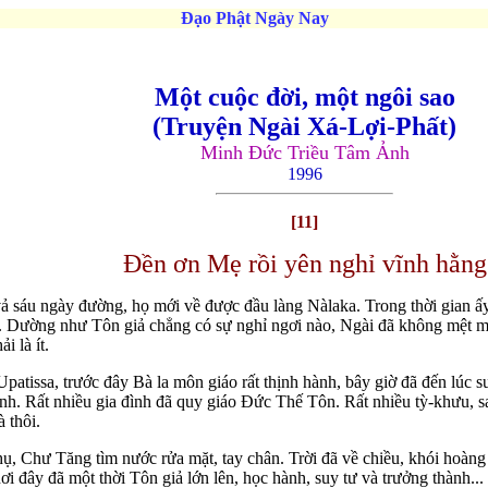
Đạo Phật Ngày Nay
Một cuộc đời, một ngôi sao
(Truyện Ngài Xá-Lợi-Phất)
Minh Ðức Triều Tâm Ảnh
1996
[11]
Ðền ơn Mẹ rồi yên nghỉ vĩnh hằng
vả sáu ngày đường, họ mới về được đầu làng Nàlaka. Trong thời gian ấ
Dường như Tôn giả chẳng có sự nghỉ ngơi nào, Ngài đã không mệt mỏi
 là ít.
patissa, trước đây Bà la môn giáo rất thịnh hành, bây giờ đã đến lúc su
ạnh. Rất nhiều gia đình đã quy giáo Ðức Thế Tôn. Rất nhiều tỳ-khưu, sa
 thôi.
ụ, Chư Tăng tìm nước rửa mặt, tay chân. Trời đã về chiều, khói hoàng
nơi đây đã một thời Tôn giả lớn lên, học hành, suy tư và trưởng thành..