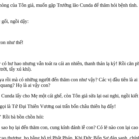
 phòng của Tôn giả, muốn gặp Trưởng lão Cunda để thăm hỏi bệnh tình.
 gối, ngồi dậy:
con như thế!
y có hư hao nhưng vẫn toát ra cái an nhiên, thanh thản lạ kỳ! Rồi căn p
rời, tẩy xú khí).
uya rồi mà có những người đến thăm con như vậy? Các vị đầu tiên là ai 
 quang? Họ là ai vậy con?
 Cunda lấy cho Mẹ một cái ghế, còn Tôn giả sửa lại oai nghi, ngồi kiết
gọi là Tứ Ðại Thiên Vương oai trấn bốn châu thiên hạ đấy!
!" Rồi bà bồn chồn hỏi:
 sao họ lại đến thăm con, cung kính đảnh lễ con? Có lẽ nào con lại cao
 cao thượng, họ hằng hộ trì Phật Pháp. Khi Ðức Bổn Sư đản sanh, chín