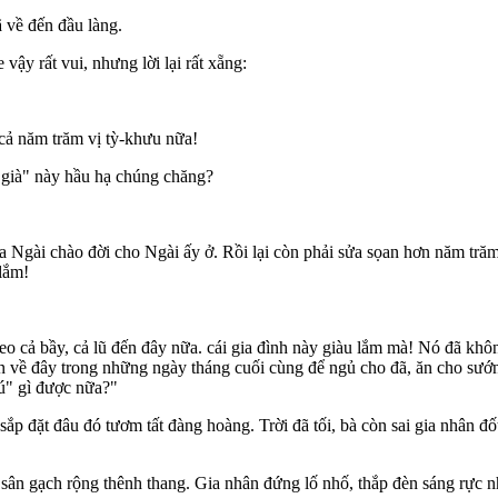
ã về đến đầu làng.
ậy rất vui, nhưng lời lại rất xẵng:
cả năm trăm vị tỳ-khưu nữa!
 già" này hầu hạ chúng chăng?
a Ngài chào đời cho Ngài ấy ở. Rồi lại còn phải sửa sọan hơn năm tră
lắm!
heo cả bầy, cả lũ đến đây nữa. cái gia đình này giàu lắm mà! Nó đã kh
 về đây trong những ngày tháng cuối cùng để ngủ cho đã, ăn cho sướn
ú" gì được nữa?"
sắp đặt đâu đó tươm tất đàng hoàng. Trời đã tối, bà còn sai gia nhân 
sân gạch rộng thênh thang. Gia nhân đứng lố nhố, thắp đèn sáng rực n