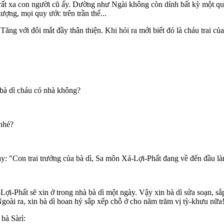
 rất xa con người cũ ấy. Dường như Ngài không còn dính bất kỳ một qu
ượng, mọi quy ước trên trần thế...
ng với đôi mắt đầy thân thiện. Khi hỏi ra mới biết đó là cháu trai của
 bà dì cháu có nhà không?
 nhé?
này: "Con trai trưởng của bà dì, Sa môn Xá-Lợi-Phất đang về đến đầu l
ợi-Phất sẽ xin ở trong nhà bà dì một ngày. Vậy xin bà dì sửa soạn, sắ
 Ngoài ra, xin bà dì hoan hỷ sắp xếp chỗ ở cho năm trăm vị tỳ-khưu nữ
 bà Sàrì: