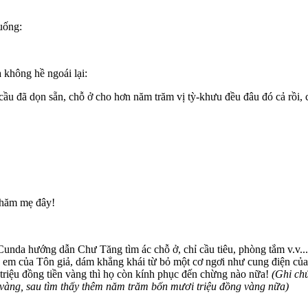
uống:
 không hề ngoái lại:
ầu đã dọn sẵn, chỗ ở cho hơn năm trăm vị tỳ-khưu đều đâu đó cả rồi, có 
thăm mẹ đây!
Cunda hướng dẫn Chư Tăng tìm ác chỗ ở, chỉ cầu tiêu, phòng tắm v.v...
h em của Tôn giả, dám khẳng khái từ bỏ một cơ ngơi như cung điện của
 triệu đồng tiền vàng thì họ còn kính phục đến chừng nào nữa!
(Ghi chú
vàng, sau tìm thấy thêm năm trăm bốn mươi triệu đồng vàng nữa)