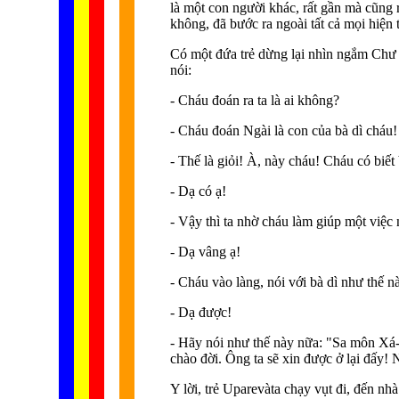
là một con người khác, rất gần mà cũng
không, đã bước ra ngoài tất cả mọi hiện t
Có một đứa trẻ dừng lại nhìn ngắm Chư Tă
nói:
- Cháu đoán ra ta là ai không?
- Cháu đoán Ngài là con của bà dì cháu!
- Thế là giỏi! À, này cháu! Cháu có biết
- Dạ có ạ!
- Vậy thì ta nhờ cháu làm giúp một việc
- Dạ vâng ạ!
- Cháu vào làng, nói với bà dì như thế 
- Dạ được!
- Hãy nói như thế này nữa: "Sa môn Xá-L
chào đời. Ông ta sẽ xin được ở lại đấy!
Y lời, trẻ Uparevàta chạy vụt đi, đến nhà