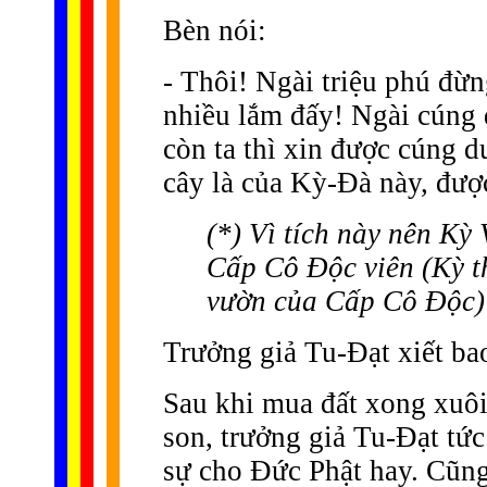
Bèn nói:
- Thôi! Ngài triệu phú đừn
nhiều lắm đấy! Ngài cúng
còn ta thì xin được cúng d
cây là của Kỳ-Ðà này, đượ
(*) Vì tích này nên Kỳ 
Cấp Cô Ðộc viên (Kỳ t
vườn của Cấp Cô Ðộc)
Trưởng giả Tu-Ðạt xiết ba
Sau khi mua đất xong xuôi
son, trưởng giả Tu-Ðạt tức
sự cho Ðức Phật hay. Cũng