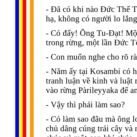
- Ðã có khi nào Ðức Thế 
hạ, không có người lo lắn
- Có đấy! Ông Tu-Ðạt! Mộ
trong rừng, một lần Ðức Tô
- Con muốn nghe cho rõ rà
- Năm ấy tại Kosambi có h
tranh luận về kinh và luật 
vào rừng Pàrileyyaka để a
- Vậy thì phải làm sao?
- Có làm sao đâu mà ông l
chủ dâng cúng trái cây và