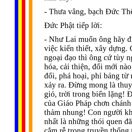
- Thưa vâng, bạch Ðức Th
Ðức Phật tiếp lời:
- Như Lai muốn ông hãy đ
việc kiến thiết, xây dựng.
ngoại đạo thì ông cứ tùy n
hóa, cải thiện, đổi mới nào
đối, phá hoại, phỉ báng từ
xảy ra. Ðừng mong là thuy
gió, trời trong biển lặng!
của Giáo Pháp chơn chánh 
thảm nhung! Con người khô
nhất là những thói quen đã
cắm rễ trong truyền thống