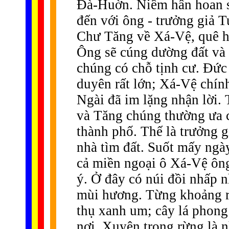
Ðà-Huờn. Niềm hân hoan s
đến với ông - trưởng giả 
Chư Tăng về Xá-Vệ, quê 
Ông sẽ cúng dường đất và 
chúng có chỗ tịnh cư. Ðức
duyên rất lớn; Xá-Vệ chín
Ngài đã im lặng nhận lời. 
và Tăng chúng thường ưa 
thành phố. Thế là trưởng g
nhà tìm đất. Suốt mấy ngày
cả miền ngoại ô Xá-Vệ ông
ý. Ở đây có núi đồi nhấp 
mùi hương. Từng khoảng r
thụ xanh um; cây lá phong
nơi. Xuyên trong rừng là 