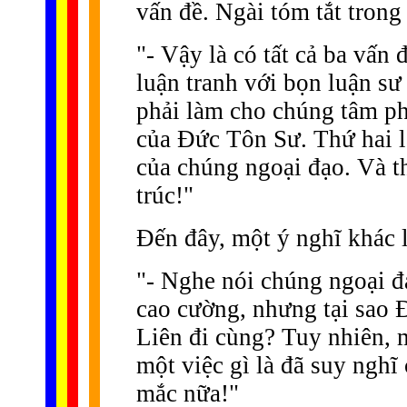
vấn đề. Ngài tóm tắt trong
"- Vậy là có tất cả ba vấn 
luận tranh với bọn luận s
phải làm cho chúng tâm p
của Ðức Tôn Sư. Thứ hai là
của chúng ngoại đạo. Và t
trúc!"
Ðến đây, một ý nghĩ khác l
"- Nghe nói chúng ngoại đạ
cao cường, nhưng tại sao
Liên đi cùng? Tuy nhiên, 
một việc gì là đã suy nghĩ 
mắc nữa!"