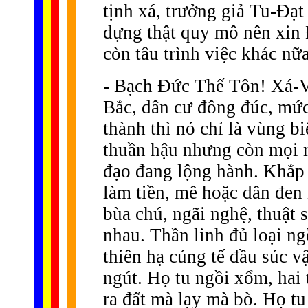
tịnh xá, trưởng giả Tu-Ðạ
dựng thật quy mô nên xin
còn tâu trình việc khác nữa
- Bạch Ðức Thế Tôn! Xá-V
Bắc, dân cư đông đúc, mức
thành thì nó chỉ là vùng bi
thuần hậu nhưng còn mọi r
đạo đang lộng hành. Khắp
làm tiền, mê hoặc dân đen
bùa chú, ngãi nghệ, thuật 
nhau. Thần linh đủ loại n
thiên hạ cúng tế đầu súc vậ
ngút. Họ tu ngồi xổm, hai 
ra đất mà lạy mà bò. Họ tu