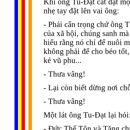
Khi ông Tu-Ðạt cất đặt mọ
nhẹ tay đặt lên vai ông:
- Phải cẩn trọng chứ ông T
của xã hội, chúng sanh mà 
hiểu rằng nó chỉ để nuôi 
không phải để cho béo tốt
kẻ vũ phu...
- Thưa vâng!
- Lại còn biết dừng nơi c
- Thưa vâng!
Một lát ông Tu-Ðạt lại hỏi
- Ðức Thế Tôn và Tăng chú