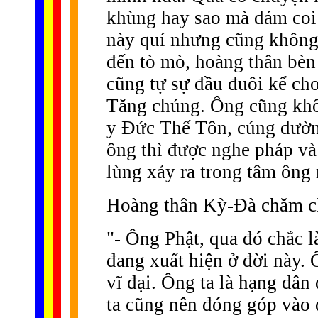
khùng hay sao mà dám coi 
này quí nhưng cũng không
đến tò mò, hoàng thân bèn
cũng tự sự đầu đuôi kể ch
Tăng chúng. Ông cũng khô
y Ðức Thế Tôn, cúng dườn
ông thì được nghe pháp và 
lùng xảy ra trong tâm ông 
Hoàng thân Kỳ-Ðà chăm ch
"- Ông Phật, qua đó chắc l
đang xuất hiện ở đời này. 
vĩ đại. Ông ta là hạng dân
ta cũng nên đóng góp vào 