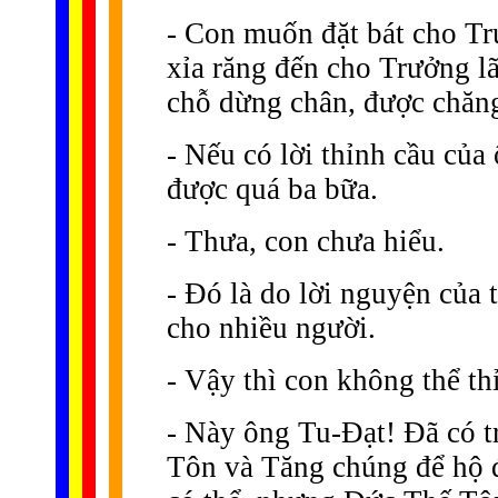
- Con muốn đặt bát cho Tr
xỉa răng đến cho Trưởng lã
chỗ dừng chân, được chăn
- Nếu có lời thỉnh cầu của
được quá ba bữa.
- Thưa, con chưa hiểu.
- Ðó là do lời nguyện của 
cho nhiều người.
- Vậy thì con không thể t
- Này ông Tu-Ðạt! Ðã có t
Tôn và Tăng chúng để hộ đ