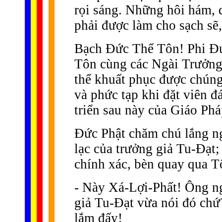
rọi sáng. Những hôi hám, d
phải được làm cho sạch sẽ, 
Bạch Ðức Thế Tôn! Phi Ð
Tôn cùng các Ngài Trưởng 
thể khuất phục được chún
và phức tạp khi đặt viên đ
triển sau này của Giáo Phá
Ðức Phật chăm chú lắng ngh
lạc của trưởng giả Tu-Ðạt; 
chính xác, bèn quay qua T
- Này Xá-Lợi-Phất! Ông ng
giả Tu-Ðạt vừa nói đó chứ
lắm đấy!