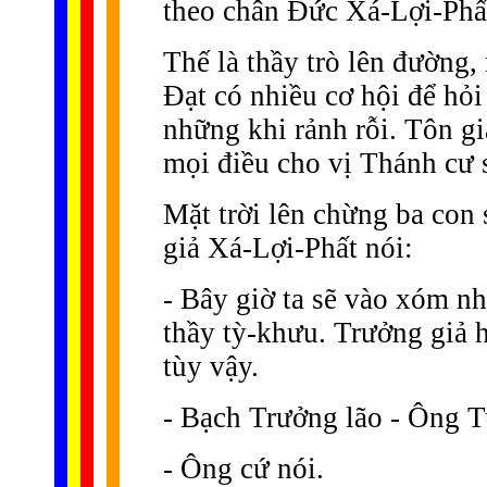
theo chân Ðức Xá-Lợi-Phấ
Thế là thầy trò lên đường,
Ðạt có nhiều cơ hội để hỏ
những khi rảnh rỗi. Tôn g
mọi điều cho vị Thánh cư 
Mặt trời lên chừng ba con
giả Xá-Lợi-Phất nói:
- Bây giờ ta sẽ vào xóm n
thầy tỳ-khưu. Trưởng giả h
tùy vậy.
- Bạch Trưởng lão - Ông T
- Ông cứ nói.