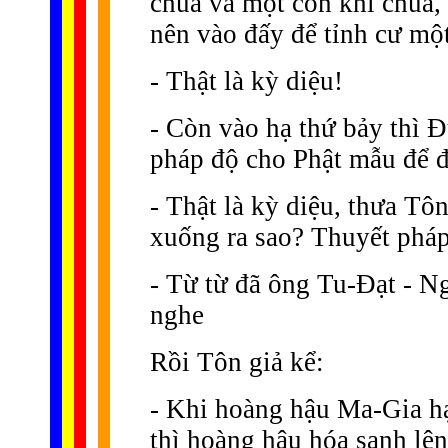
chúa và một con khỉ chúa,
nên vào đấy để tỉnh cư mộ
- Thật là kỳ diệu!
- Còn vào hạ thứ bảy thì Ð
pháp độ cho Phật mẫu để đ
- Thật là kỳ diệu, thưa Tô
xuống ra sao? Thuyết pháp 
- Từ từ đã ông Tu-Ðạt - Ng
nghe
Rồi Tôn giả kể:
- Khi hoàng hậu Ma-Gia h
thì hoàng hậu hóa sanh lê