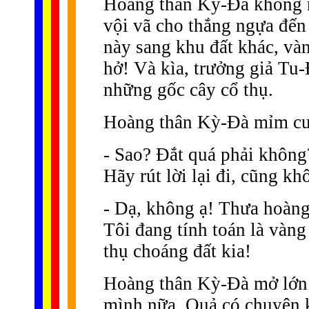
Hoàng thân Kỳ-Ðà không n
vội vã cho thắng ngựa đến
này sang khu đất khác, vàn
hở! Và kìa, trưởng giả T
những gốc cây cổ thụ.
Hoàng thân Kỳ-Ðà mỉm cư
- Sao? Ðắt quá phải không
Hãy rút lời lại đi, cũng 
- Dạ, không ạ! Thưa hoàng
Tôi đang tính toán là vàng
thụ choáng đất kia!
Hoàng thân Kỳ-Ðà mở lớn 
mình nữa. Quả có chuyện k