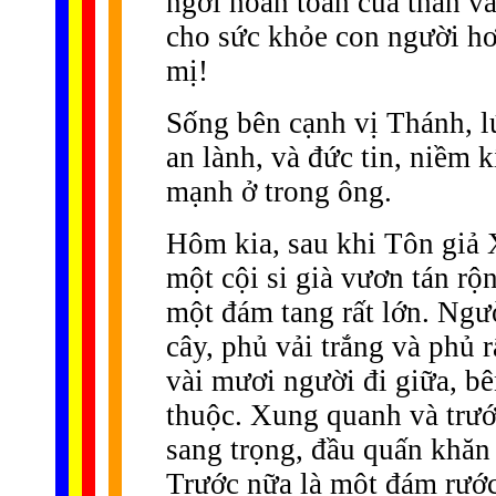
ngơi hoàn toàn của thân v
cho sức khỏe con người h
mị!
Sống bên cạnh vị Thánh, l
an lành, và đức tin, niềm 
mạnh ở trong ông.
Hôm kia, sau khi Tôn giả 
một cội si già vươn tán r
một đám tang rất lớn. Ngườ
cây, phủ vải trắng và phủ
vài mươi người đi giữa, b
thuộc. Xung quanh và trướ
sang trọng, đầu quấn khăn 
Trước nữa là một đám rước 