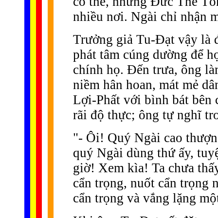
có thể, nhưng Ðức Thế Tô
nhiều nơi. Ngài chỉ nhận m
Trưởng giả Tu-Ðạt vậy là
phát tâm cúng dường để họ
chính họ. Ðến trưa, ông l
niềm hân hoan, mát mẻ dâ
Lợi-Phất với bình bát bên 
rãi độ thực; ông tự nghĩ tr
"- Ôi! Quý Ngài cao thượn
quý Ngài dùng thứ ấy, tuy
giờ! Xem kìa! Ta chưa thấ
cẩn trọng, nuốt cẩn trọng n
cẩn trọng và vắng lặng một