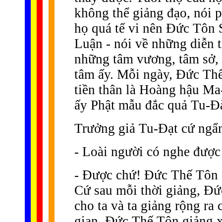
không thể giảng đạo, nói 
họ quá tế vi nên Ðức Tôn S
Luận - nói về những diễn t
những tâm vương, tâm sở, s
tâm ấy. Mỗi ngày, Ðức Thế
tiền thân là Hoàng hậu Ma
ấy Phật mẫu đắc quả Tu-
Trưởng giả Tu-Ðạt cứ ngẩn 
- Loài người có nghe được
- Ðược chứ! Ðức Thế Tôn c
Cứ sau mỗi thời giảng, Ðức
cho ta và ta giảng rộng ra
gian, Ðức Thế Tôn giảng 