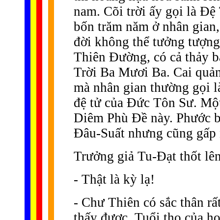
nam. Cõi trời ấy gọi là Ð
bốn trăm năm ở nhân gian,
đời không thể tưởng tượng 
Thiên Ðường, có cả thảy b
Trời Ba Mươi Ba. Cai quản
mà nhân gian thường gọi 
đệ tử của Ðức Tôn Sư. Mộ
Diêm Phù Ðề này. Phước b
Ðâu-Suất nhưng cũng gấp n
Trưởng giả Tu-Ðạt thốt lên
- Thật là kỳ lạ!
- Chư Thiên có sắc thân rấ
thấy được. Tuổi thọ của họ