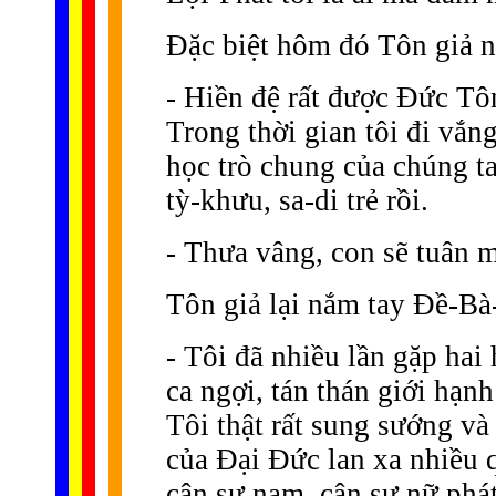
Ðặc biệt hôm đó Tôn giả 
- Hiền đệ rất được Ðức Tô
Trong thời gian tôi đi vắ
học trò chung của chúng t
tỳ-khưu, sa-di trẻ rồi.
- Thưa vâng, con sẽ tuân 
Tôn giả lại nắm tay Ðề-Bà
- Tôi đã nhiều lần gặp hai
ca ngợi, tán thán giới hạn
Tôi thật rất sung sướng và
của Ðại Ðức lan xa nhiều 
cận sự nam, cận sự nữ phát