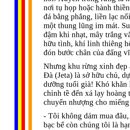
nơi tụ họp hoặc hành thiề
đá bằng phẳng, liền lạc nố
một thung lũng im mát. Su
đậm khi nhạt, mây trắng vắ
hữu tình, khí linh thiêng 
đón bước chân của đấng vĩ
Nhưng khu rừng xinh đẹp ấ
Ðà (Jeta) là sở hữu chủ, d
dưỡng tuổi già! Khó khăn 
chỉnh tề đến xá lạy hoàn
chuyển nhượng cho miếng 
- Tôi không dám mua đâu, 
bạc bể còn chúng tôi là h