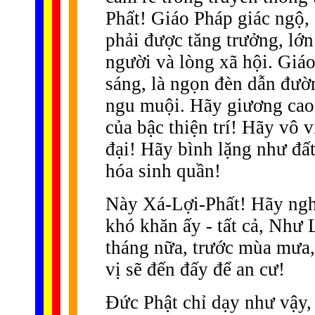
Phất! Giáo Pháp giác ngộ, 
phải được tăng trưởng, lớn
người và lòng xã hội. Giáo 
sáng, là ngọn đèn dẫn đườ
ngu muội. Hãy giương cao
của bậc thiện trí! Hãy vô 
đại! Hãy bình lặng như đấ
hóa sinh quần!
Này Xá-Lợi-Phất! Hãy nghi
khó khăn ấy - tất cả, Như
tháng nữa, trước mùa mưa
vị sẽ đến đấy để an cư!
Ðức Phật chỉ dạy như vậy,