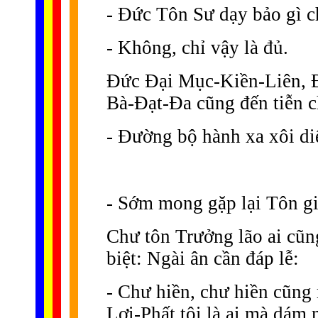
- Ðức Tôn Sư dạy bảo gì c
- Không, chỉ vậy là đủ.
Ðức Ðại Mục-Kiền-Liên, 
Bà-Ðạt-Ða cũng đến tiễn c
- Ðường bộ hành xa xôi diệ
- Sớm mong gặp lại Tôn giả
Chư tôn Trưởng lão ai cũn
biệt: Ngài ân cần đáp lễ:
- Chư hiền, chư hiền cũng
Lợi-Phất tôi là ai mà dám 