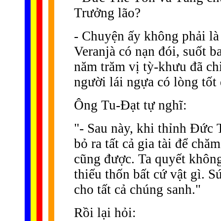
Trưởng lão?
- Chuyện ấy không phải là
Veranjà có nạn đói, suốt 
năm trăm vị tỳ-khưu đã chi
người lái ngựa có lòng tốt
Ông Tu-Ðạt tự nghĩ:
"- Sau này, khi thỉnh Ðức
bỏ ra tất cả gia tài để chă
cũng được. Ta quyết khôn
thiếu thốn bất cứ vật gì. 
cho tất cả chúng sanh."
Rồi lại hỏi: