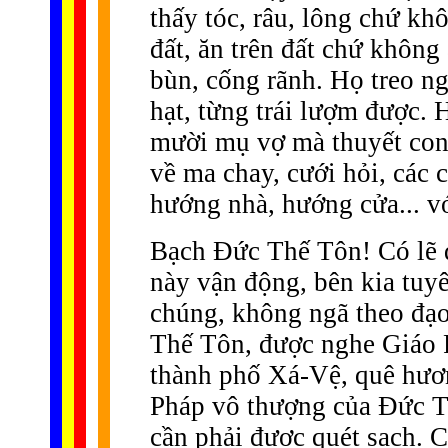
thấy tóc, râu, lông chứ k
đất, ăn trên đất chứ không
bùn, cống rãnh. Họ treo n
hạt, từng trái lượm được.
mười mụ vợ mà thuyết con
về ma chay, cưới hỏi, các c
hướng nhà, hướng cửa... vớ
Bạch Ðức Thế Tôn! Có lẽ d
này vận động, bên kia tuyê
chúng, không ngã theo đạ
Thế Tôn, được nghe Giáo 
thành phố Xá-Vệ, quê hươn
Pháp vô thượng của Ðức T
cần phải được quét sạch. C