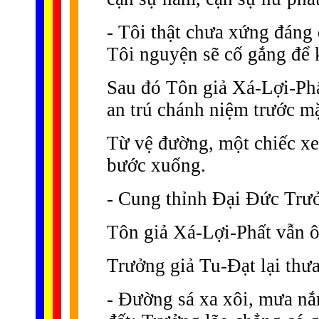
- Tôi thật chưa xứng đáng
Tôi nguyện sẽ cố gắng để 
Sau đó Tôn giả Xá-Lợi-Phất
an trú chánh niệm trước mặ
Từ vệ đường, một chiếc xe
bước xuống.
- Cung thỉnh Ðại Ðức Trưở
Tôn giả Xá-Lợi-Phất vẫn ô
Trưởng giả Tu-Ðạt lại thưa
- Ðường sá xa xôi, mưa nắn