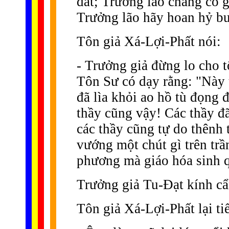
đất; Trưởng lão chẳng có 
Trưởng lão hãy hoan hỷ bư
Tôn giả Xá-Lợi-Phất nói:
- Trưởng giả đừng lo cho t
Tôn Sư có dạy rằng: "Này 
đã lìa khỏi ao hồ tù đọng 
thầy cũng vậy! Các thầy đã 
các thầy cũng tự do thênh 
vướng một chút gì trên tr
phương mà giáo hóa sinh 
Trưởng giả Tu-Ðạt kính cẩ
Tôn giả Xá-Lợi-Phất lại ti