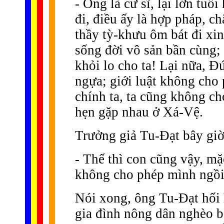
- Ông là cư sĩ, lại lớn tuổ
đi, điều ấy là hợp pháp, ch
thầy tỳ-khưu ôm bát đi xi
sống đời vô sản bần cùng; 
khỏi lo cho ta! Lại nữa, Ð
ngựa; giới luật không cho
chính ta, ta cũng không c
hẹn gặp nhau ở Xá-Vệ.
Trưởng giả Tu-Ðạt bây giờ
- Thế thì con cũng vậy, mặc
không cho phép mình ngồi 
Nói xong, ông Tu-Ðạt hối 
gia đình nông dân nghèo b