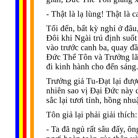
- Thật là lạ lùng! Thật là c
Tối đến, bất kỳ nghỉ ở đâu
Ðôi khi Ngài trú định suố
vào trước canh ba, quay đ
Ðức Thế Tôn và Trưởng lão
đi kinh hành cho đến sáng
Trưởng giả Tu-Ðạt lại đư
nhiên sao vị Ðại Ðức này
sắc lại tươi tỉnh, hồng nh
Tôn giả lại phải giải thích:
- Ta đã ngủ rất sâu đấy, ô