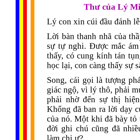
Thư của Lý Mi
Lý con xin cúi đầu đảnh lễ
Lời bàn thanh nhã của thầ
sự tự nghi. Được mắc ám
thấy, có cung kính tán tụ
học lại, con càng thấy sự s
Song, cái gọi là tượng ph
giác ngộ, vì lý thô, phải
phải nhờ đến sự thị hiệ
Khổng đã ban ra lời dạy c
của nó. Một khi đã bày tỏ
đời ghi chú cũng đã nhi
làm chi ư?