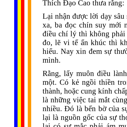
Thích Đạo Cao thưa rằng:
Lại nhận được lời dạy sâu 
xa, ba đọc chín suy mới 
điều chí lý thì không phả
đo, lẽ vi tế ẩn khúc thì 
hiểu. Nay xin đem sự thườ
mình.
Rằng, lấy muôn điều lành
một. Có kẻ ngồi thiền tr
thành, hoặc cung kính chấp
là những việc tai mắt cùn
nhiều. Đó là bến bờ của s
lại là nguồn gốc của sự thọ
lại có sự mắc phải ám m