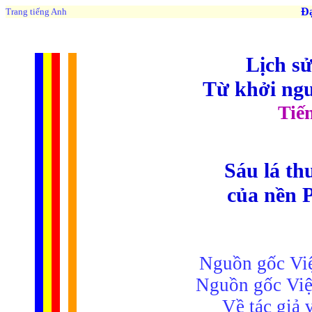
Đạo 
Trang tiếng Anh
Lịch sử
Từ khởi ng
Tiế
Sáu lá th
của nền P
Nguồn gốc Việ
Nguồn gốc Việt
Về tác giả 