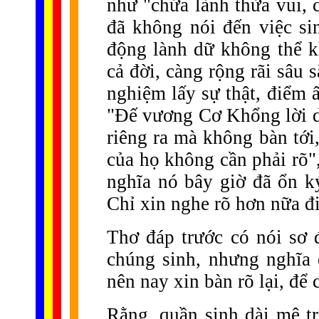
như "chứa lành thừa vui, 
đã không nói đến việc sin
động lành dữ không thể k
cả đời, càng rộng rãi sâu 
nghiệm lấy sự thật, điểm 
"Đế vương Cơ Khổng lời dạ
riêng ra mà không bàn tới
của họ không cần phải rõ"
nghĩa nó bây giờ đã ổn k
Chỉ xin nghe rõ hơn nữa đi
Thơ đáp trước có nói sơ
chúng sinh, nhưng nghĩa c
nên nay xin bàn rõ lại, để
Rằng, quần sinh dài mê tr