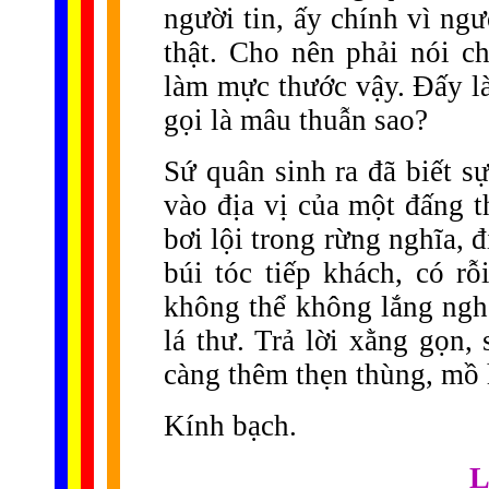
người tin, ấy chính vì ng
thật. Cho nên phải nói 
làm mực thước vậy. Đấy là
gọi là mâu thuẫn sao?
Sứ quân sinh ra đã biết s
vào địa vị của một đấng t
bơi lội trong rừng nghĩa, đ
búi tóc tiếp khách, có rỗ
không thể không lắng nghe
lá thư. Trả lời xằng gọn,
càng thêm thẹn thùng, mồ 
Kính bạch.
L