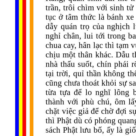
trần, trôi chìm với sinh t
tục ở tâm thức là bánh xe 
dẫy quán trọ của nghịch 
nghỉ chân, lui tới trong 
chua cay, hân lạc thì tạm v
chịu một thân khác. Dẫu t
nhà thấu suốt, chín phái 
tại trời, quỉ thần không th
cũng chưa thoát khỏi sự sa
từa tựa để lo nghĩ lông
thành với phù chú, ôm lấ
chặt việc giả để chờ đợi sự
thì Phật dù có phóng quang
sách Phật lưu bố, ấy là g