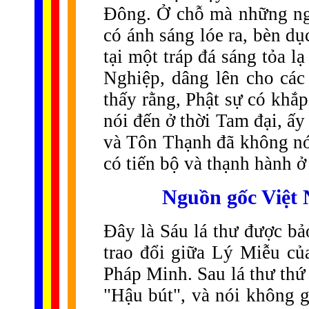
Đông. Ở chỗ mà những ngư
có ánh sáng lóe ra, bèn d
tại một tráp đá sáng tỏa 
Nghiệp, dâng lên cho các
thấy rằng, Phật sự có khắ
nói đến ở thời Tam đại, ấ
và Tôn Thạnh đã không nói
có tiến bộ và thạnh hành ở
N
guồn gốc Việt 
Đây là Sáu lá thư được bả
trao đổi giữa Lý Miễu c
Pháp Minh. Sau lá thư thứ
"Hậu bút", và nói không g