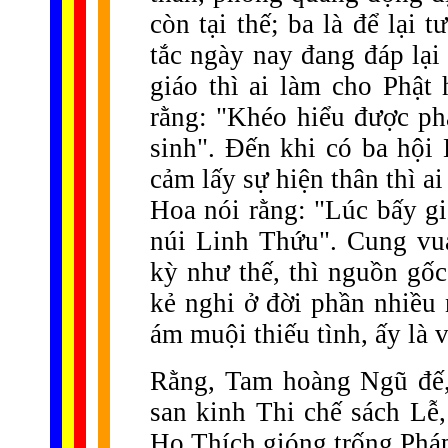
còn tại thế; ba là để lại 
tắc ngày nay đang đáp lại
giáo thì ai làm cho Phật
rằng: "Khéo hiểu được ph
sinh". Đến khi có ba hội
cảm lấy sự hiện thân thì a
Hoa nói rằng: "Lúc bấy g
núi Linh Thứu". Cung vu
kỳ như thế, thì nguồn gố
kẻ nghi ở đời phần nhiều 
ám muội thiếu tình, ấy là 
Rằng, Tam hoàng Ngũ đế
san kinh Thi chế sách Lễ,
Họ Thích gióng trống Pháp