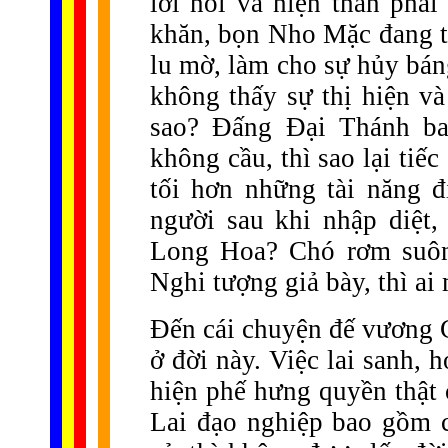
lời nói và hiện thân phả
khăn, bọn Nho Mặc đang tr
lu mờ, làm cho sự hủy bán
không thấy sự thị hiện v
sao? Đấng Đại Thánh ban
không cầu, thì sao lại tiế
tối hơn những tài năng đ
người sau khi nhập diệt, 
Long Hoa? Chó rơm suông
Nghi tượng giả bày, thì ai
Đến cái chuyện đế vương C
ở đời này. Việc lai sanh, 
hiện phế hưng quyền thật
Lai đạo nghiệp bao gồm 