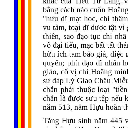
khác của Tiêu Tử Lang..v.
bằng cách nào cuốn Hoằng 
"hựu dĩ mạt học, chí thâm
vu tâm, toại dĩ dược tật vi
thiên, sao đạo tục chi nhã
vô đại tiểu, mạc bất tất th
hữu ích tam bảo giả, diệc g
quyển; phù đạo dĩ nhân h
giáo, cố vị chi Hoằng min
sư đáp Lý Giao Châu Miễu 
chắn phải thuộc loại "tiề
chắn là được sưu tập nếu 
năm 513, năm Hựu hoàn th
Tăng Hựu sinh năm 445 v