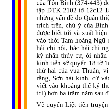
của Tôn Bính (374-443) d
tập ĐTK 2102 tờ 12c12-18
những vấn đề do Quân thi
trích trên, chủ ý của Bín
được biết tới và xuất hiện
vào thời Tam hoàng Ngũ đ
hải chi nội, bắc hải chi n
kỳ nhân thủy cư, ôi nhân 
kinh tiển sớ quyển 18 tờ 1
thứ hai của vua Thuấn, viế
rằng, Sơn hải kinh, cứ và
viết vào khoảng thế kỷ th
tdl) hơn ba trăm năm sau đ
Về quyển Liệt tiên truyệ