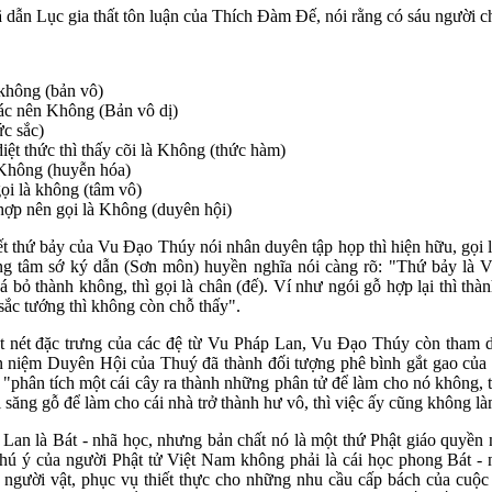
dẫn Lục gia thất tôn luận của Thích Đàm Đế, nói rằng có sáu người c
không (bản vô)
ác nên Không (Bản vô dị)
c sắc)
ệt thức thì thấy cõi là Không (thức hàm)
Không (huyễn hóa)
i là không (tâm vô)
ợp nên gọi là Không (duyên hội)
t thứ bảy của Vu Đạo Thúy nói nhân duyên tập họp thì hiện hữu, gọi là
ng tâm sớ ký dẫn (Sơn môn) huyền nghĩa nói càng rõ: "Thứ bảy là 
há bỏ thành không, thì gọi là chân (đế). Ví như ngói gỗ hợp lại thì th
sắc tướng thì không còn chỗ thấy".
ột nét đặc trưng của các đệ từ Vu Pháp Lan, Vu Đạo Thúy còn tham d
 niệm Duyên Hội của Thuý đã thành đối tượng phê bình gắt gao của Q
 "phân tích một cái cây ra thành những phân tử để làm cho nó không, 
 săng gỗ để làm cho cái nhà trở thành hư vô, thì việc ấy cũng không làm
 Lan là Bát - nhã học, nhưng bản chất nó là một thứ Phật giáo quyề
chú ý của người Phật tử Việt Nam không phải là cái học phong Bát - 
người vật, phục vụ thiết thực cho những nhu cầu cấp bách của cuộ