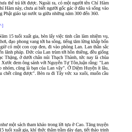
ưa thể trả lời được. Ngoài ra, có một người tên Chí Hàm
hí Hàm này, chưa ai biết người gốc gác ở đâu và sống vào
g Phật giáo tại nước ta giữa những năm 300 đến 360.
^]
m 15 tuổi xuất gia, bèn lấy việc tinh cần làm nhiệm vụ,
thơi, đạo phong vang tới ba sông, tiếng tăm lừng khắp bốn
 giờ có một con cọp đen, đi vào phòng Lan. Lan thần sắc
 đến lãnh pháp. Đức của Lan trùm tới hồn thiêng, đều giống
c Thặng, ở dưới chân núi Thạch Thành, tức nay là chùa
n Xước đem ông sánh với Nguyễn Tự Tôn,luận rằng: "Lan
o nhóm, cũng là bạn của Lan vậy". Ở Diệm Huyện ít lâu,
iều chết cũng được". Bèn ra đi Tây vức xa xuôi, muốn cầu
như một sách tham khảo trong lời tựa ở Cao. Tăng truyện
ổi xuất gia, khí thức thâm trầm dày dạn, tiết tháo trinh