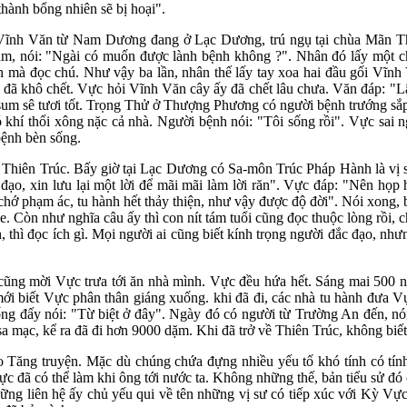
thành bổng nhiên sẽ bị hoại".
Vĩnh Văn từ Nam Dương đang ở Lạc Dương, trú ngụ tại chùa Mãn Thuỷ
ăm, nói: "Ngài có muốn được lành bệnh không ?". Nhân đó lấy một c
 mà đọc chú. Như vậy ba lần, nhân thế lấy tay xoa hai đầu gối Vĩnh
 đã khô chết. Vực hỏi Vĩnh Văn cây ấy đã chết lâu chưa. Văn đáp: "L
um sê tươi tốt. Trọng Thử ở Thượng Phương có người bệnh trướng sắp c
ó khí thổi xông nặc cả nhà. Người bệnh nói: "Tôi sống rồi". Vực sai n
bệnh bèn sống.
 Thiên Trúc. Bấy giờ tại Lạc Dương có Sa-môn Trúc Pháp Hành là vị s
đạo, xin lưu lại một lời để mãi mãi làm lời răn". Vực đáp: "Nên họp
 chớ phạm ác, tu hành hết thảy thiện, như vậy được độ đời". Nói xong,
. Còn như nghĩa câu ấy thì con nít tám tuổi cũng đọc thuộc lòng rồi, 
, thì đọc ích gì. Mọi người ai cũng biết kính trọng người đắc đạo, nh
i cũng mời Vực trưa tới ăn nhà mình. Vực đều hứa hết. Sáng mai 500 
 mới biết Vực phân thân giáng xuống. khi đã đi, các nhà tu hành đư
ống đấy nói: "Từ biệt ở đây". Ngày đó có người từ Trường An đến, n
sa mạc, kể ra đã đi hơn 9000 dặm. Khi đã trở về Thiên Trúc, không biết
Tăng truyện. Mặc dù chúng chứa đựng nhiều yếu tố khó tính có tính 
 đã có thể làm khi ông tới nước ta. Không những thế, bản tiểu sử đó 
ững liên hệ ấy chủ yếu qui về tên những vị sư có tiếp xúc với Kỳ Vự