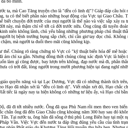
 đã bỏ mình.
c ta, mà Cao Tăng truyện cho là "đều có linh dị"? Giảp đáp câu hỏi n
, ta có thể biết phần nào những hoạt động của Vực tại Giao Châu. 
biết chuyện đời trước của mọi người là thế nào và việc sắp xảy ra tr
 này, mà thậm chí về tới cả đời trước nữa. Ông cũng đã tuyên đoá
 kinh niên không lành, chủ yếu bằng những phương pháp chú thuật t
 người bị bệnh trướng bụng sắp chết, chỉ cần giơ tay đọc chú. Không
 chậm, mà người ta đuổi theo mãi cũng không kịp.
 thế. Chúng rõ ràng chứng tỏ Vực có "kỹ thuật biến hóa để mê hoặc t
 đã ám chỉ xa gần. Nhưng đồng thời chúng cũng xác định Vực là hiện 
uốn làm gì cũng được, bay lượn trên không, đạp nước mà đi, phân thân
hi chưa có trời đất, lòng người trong mười phương hiện tại đang nghĩ
giáo quyền năng và tại Lạc Dương, Vực đã có những thành tích trên,
o Hạo đã nhận xét là "đều có linh dị". Viết nhận xét đó, Hạo chắc ch
. Rất tiếc là ngày nay ta hiện không có những tư liệu ấy, và Hạo chỉ
Độ, đã đi tới nhiều nước. Ông đã qua Phù Nam rồi men theo ven biển
chắn ông đã đến Giao Châu cũng khoảng năm 300 hay sau đó không l
Tấn. Tại nước ta, ông hẳn đã sống ở thủ phủ Long Biên hay tại một 
 Pháp Vân. Việc Vực đến nước ta đáp ứng đúng yêu cầu của tình trạng
g pháp Phật giáo do Khương Tăng Hội truyền thụ hứa hẹn. Nhưng rồ