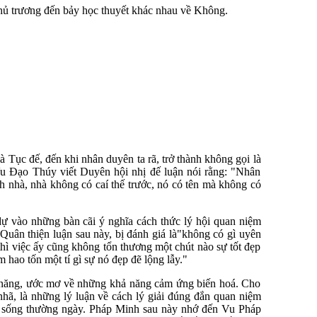
hủ trương đến bảy học thuyết khác nhau về Không.
 Tục đế, đến khi nhân duyên ta rã, trở thành không gọi là
Vu Đạo Thúy viết Duyên hội nhị đế luận nói rằng: "Nhân
ành nhà, nhà không có caí thế trước, nó có tên mà không có
ự vào những bàn cãi ý nghĩa cách thức lý hội quan niệm
uân thiện luận sau này, bị đánh giá là"không có gì uyên
thì việc ấy cũng không tổn thương một chút nào sự tốt đẹp
 hao tốn một tí gì sự nó đẹp đẽ lộng lẫy."
n năng, ước mơ về những khả năng cảm ứng biến hoá. Cho
nhã, là những lý luận về cách lý giải đúng đắn quan niệm
c sống thường ngày. Pháp Minh sau này nhớ đến Vu Pháp