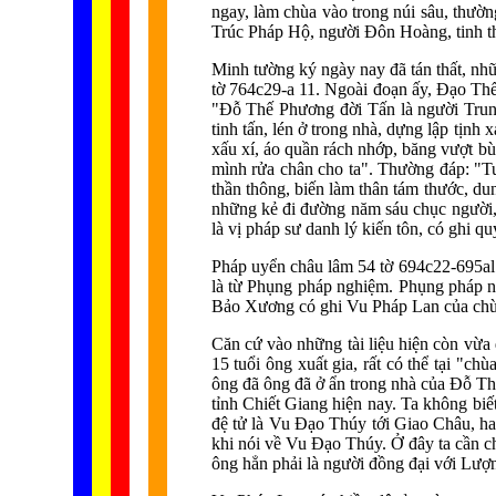
ngay, làm chùa vào trong núi sâu, thườn
Trúc Pháp Hộ, người Đôn Hoàng, tinh thầ
Minh tường ký ngày nay đã tán thất, nh
tờ 764c29-a 11. Ngoài đoạn ấy, Đạo Thế
"Đỗ Thế Phương đời Tấn là người Trun
tinh tấn, lén ở trong nhà, dựng lập tịn
xấu xí, áo quần rách nhớp, băng vượt b
mình rửa chân cho ta". Thường đáp: "Tu
thần thông, biến làm thân tám thước, d
những kẻ đi đường năm sáu chục người, đ
là vị pháp sư danh lý kiến tôn, có ghi q
Pháp uyển châu lâm 54 tờ 694c22-695al 
là từ Phụng pháp nghiệm. Phụng pháp n
Bảo Xương có ghi Vu Pháp Lan của chù
Căn cứ vào những tài liệu hiện còn vừa
15 tuổi ông xuất gia, rất có thể tại "
ông đã ông đã ở ẩn trong nhà của Đỗ Th
tỉnh Chiết Giang hiện nay. Ta không bi
đệ tử là Vu Đạo Thúy tới Giao Châu, ha
khi nói về Vu Đạo Thúy. Ở đây ta cần 
ông hẳn phải là người đồng đại với Lượ