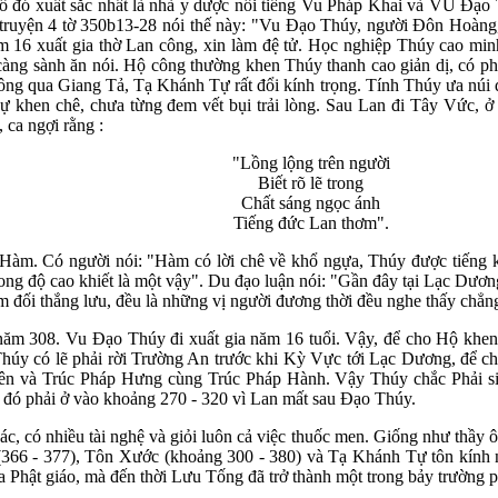
số đó xuất sắc nhất là nhà y dược nổi tiếng Vu Pháp Khai và VU Đạo
truyện 4 tờ 350b13-28 nói thế này: "Vu Đạo Thúy, người Đôn Hoàng
 16 xuất gia thờ Lan công, xin làm đệ tử. Học nghiệp Thúy cao minh
, càng sành ăn nói. Hộ công thường khen Thúy thanh cao giản dị, có p
ng qua Giang Tả, Tạ Khánh Tự rất đổi kính trọng. Tính Thúy ưa núi đồ
ự khen chê, chưa từng đem vết bụi trải lòng. Sau Lan đi Tây Vức, ở
 ca ngợi rằng :
"Lồng lộng trên người
Biết rõ lẽ trong
Chất sáng ngọc ánh
Tiếng đức Lan thơm".
m. Có người nói: "Hàm có lời chê về khổ ngựa, Thúy được tiếng khe
ong độ cao khiết là một vậy". Du đạo luận nói: "Gần đây tại Lạc Dươ
ối thắng lưu, đều là những vị người đương thời đều nghe thấy chẳng 
năm 308. Vu Đạo Thúy đi xuất gia năm 16 tuổi. Vậy, để cho Hộ khen 
Thúy có lẽ phải rời Trường An trước khi Kỳ Vực tới Lạc Dương, để 
ên và Trúc Pháp Hưng cùng Trúc Pháp Hành. Vậy Thúy chắc Phải sin
o đó phải ở vào khoảng 270 - 320 vì Lan mất sau Đạo Thúy.
ác, có nhiều tài nghệ và giỏi luôn cả việc thuốc men. Giống như thầy
 (366 - 377), Tôn Xước (khoảng 300 - 380) và Tạ Khánh Tự tôn kín
 Phật giáo, mà đến thời Lưu Tống đã trở thành một trong bảy trường 