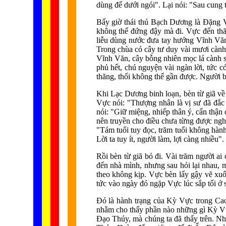
dùng để dưới ngói". Lại nói: "Sau cung 
Bấy giờ thái thú Bạch Dương là Đặng 
không thể đứng đậy mà đi. Vực đến th
liễu dùng nước đưa tay hướng Vĩnh Văn
Trong chùa có cây tư duy vài mươi cành
Vĩnh Văn, cây bỗng nhiên mọc lá cành s
phủ hết, chú nguyện vài ngàn lời, tức c
thăng, thối không thể gần được. Người 
...... ...
.
.
.
.
.
Khi Lạc Dương binh loạn, bèn từ giã về
Vực nói: "Thượng nhân là vị sư đã đắc 
nói: "Giữ miệng, nhiếp thân ý, cẩn thận
nên truyền cho điều chưa từng được nghe
"Tám tuổi tuy đọc, trăm tuổi không hành
Lời ta tuy ít, người làm, lợi càng nhiều".
Rồi bèn từ giã bỏ đi. Vài trăm người a
đến nhà mình, nhưng sau hỏi lại nhau,
theo không kịp. Vực bèn lấy gậy vẽ xu
tức vào ngày đó ngặp Vực lúc sắp tối ở 
Đó là hành trạng của Kỳ Vực trong Cao 
nhằm cho thấy phần nào những gì Kỳ Vực
Đạo Thúy, mà chúng ta đã thấy trên. Nh