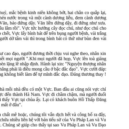
, mắc bệnh kinh niên không bớt, hai chân co quắp lại,
hén nước trong và một cành dương liễu, đem cành dương
 Văn, bảo đứng dậy. Văn liền đứng dậy, đi đứng như xưa.
âu lắm rồi". Vực tức hướng cây đọc chú, như đọc chú cho
hết, Vực lấy bình bát để trên bụng người bệnh, vải trắng
gười dở tấm vải thì trong bình bát có thứ như bùn đen vài
ư cao đạo, người đương thời chịu vui nghe theo, nhân xin
 hết mọi người ".Khi mọi người đã họp, Vực lên toà giảng
 bèn lặng lẽ nhập định. Hành lại xin: "Nguyện thượng nhân
chẳng phải là điều mong cầu ở bậc đắc đạo". Vực cười đáp:
ưng không biết làm để tự mình đắc đạo. Đáng thương thay !
nhà mỗi nhà đều có một Vực. Ban đầu ai cũng nói vực chỉ
a Vực đến thành Hà Nam. Vực đi chầm chậm, mà người đuổi
ói thấy Vực tại chùa ấy. Lại có khách buôn Hồ Thấp Đăng
 mất ở đâu".
chất mê hoặc, chúng tôi vẫn dịch hết và công bố ra đây,
chứa nhiều liên hệ với bản tiểu sử của Vu Pháp Lan và Vu
c. Chúng sẽ giúp cho thấy tại sao Vu Pháp Lan và Vu Đạo