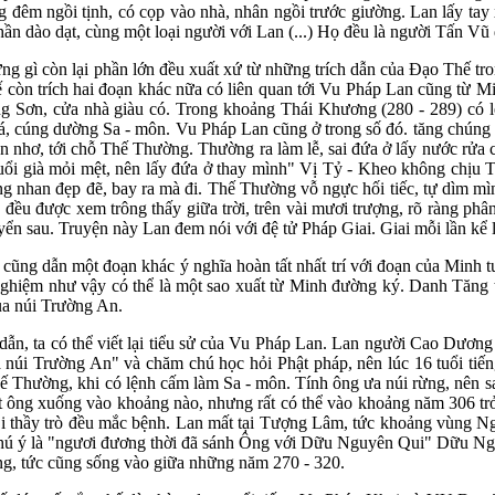
g đêm ngồi tịnh, có cọp vào nhà, nhân ngồi trước giường. Lan lấy tay
n dào dạt, cùng một loại người với Lan (...) Họ đều là người Tấn Vũ 
ững gì còn lại phần lớn đều xuất xứ từ những trích dẫn của Đạo Thế t
 còn trích hai đoạn khác nữa có liên quan tới Vu Pháp Lan cũng từ M
g Sơn, cửa nhà giàu có. Trong khoảng Thái Khương (280 - 289) có
h xá, cúng dường Sa - môn. Vu Pháp Lan cũng ở trong số đó. tăng chún
ùn nhơ, tới chỗ Thế Thường. Thường ra làm lễ, sai đứa ở lấy nước rửa
ổi già mỏi mệt, nên lấy đứa ở thay mình" Vị Tỷ - Kheo không chịu Th
ung nhan đẹp đẽ, bay ra mà đi. Thế Thường vỗ ngực hối tiếc, tự dìm m
ều được xem trông thấy giữa trời, trên vài mươi trượng, rõ ràng phân
uyển sau. Truyện này Lan đem nói với đệ tử Pháp Giai. Giai mỗi lần kể l
cũng dẫn một đoạn khác ý nghĩa hoàn tất nhất trí với đoạn của Minh 
ghiệm như vậy có thể là một sao xuất từ Minh đường ký. Danh Tăng 
a núi Trường An.
 dẫn, ta có thể viết lại tiểu sử của Vu Pháp Lan. Lan người Cao Dươ
chùa núi Trường An" và chăm chú học hỏi Phật pháp, nên lúc 16 tuổi 
ế Thường, khi có lệnh cấm làm Sa - môn. Tính ông ưa núi rừng, nên sa
ết ông xuống vào khoảng nào, nhưng rất có thể vào khoảng năm 306 trở
i thầy trò đều mắc bệnh. Lan mất tại Tượng Lâm, tức khoảng vùng Ngh
chú ý là "ngươi đương thời đã sánh Ông với Dữu Nguyên Qui" Dữu Ng
ng, tức cũng sống vào giữa những năm 270 - 320.