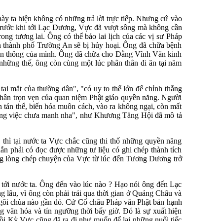
ày ta hiện không có những trả lời trực tiếp. Nhưng cứ vào
Trước khi tới Lạc Dương, Vực đã vượt sông mà không cần
ong tương lai. Ông có thể bảo lai lịch của các vị sư Pháp
n thành phố Trường An sẽ bị hủy hoại. Ông đã chữa bệnh
hần thông của mình. Ông đã chữa cho Đằng Vĩnh Văn kinh
 những thế, ông còn cùng một lúc phân thân đi ăn tại năm
ai mắt của thường dân", "có uy to thế lớn để chỉnh thẳng
thân trọn vẹn của quan niệm Phật giáo quyền năng. Người
 tán thể, biến hóa muôn cách, vào ra không ngại, còn mất
 những việc chưa manh nha", như Khương Tăng Hội đã mô tả
 thì tại nước ta Vực chắc cũng thi thố những quyền năng
ắn phải có đọc được những tư liệu có ghi chép thành tích
 bằng lòng chép chuyện của Vực từ lúc đến Tương Dương trở
 tới nước ta. Ông đến vào lúc nào ? Hạo nói ông đến Lạc
âu, vì ông còn phải trải qua thời gian ở Quảng Châu và
ngôi chùa nào gần đó. Cứ Cổ châu Pháp vân Phật bản hạnh
 văn hóa và tín ngưỡng thời bấy giờ. Đó là sự xuất hiện
i Kỳ Vực cũng đã ra đi như muốn để lại những nuối tiếc