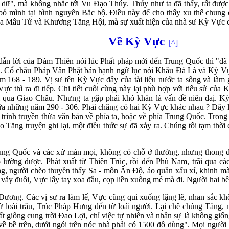
ú dữ", mà không nhắc tới Vu Đạo Thúy. Thúy như ta đã thấy, rất được
 mình tại bình nguyên Bắc bộ. Điều này để cho thấy xu thế chung củ
ủa Mâu Tử và Khương Tăng Hội, mà sự xuất hiện của nhà sư Kỳ Vực cũ
V
ề Kỳ Vực
[^]
 dẫn lời của Đàm Thiên nói lúc Phất pháp mới đến Trung Quốc thì 
 Cổ châu Pháp Vân Phật bản hạnh ngữ lục nói Khâu Đà Là và Kỳ Vực 
168 - 189. Vị sư tên Kỳ Vực đây của tài liệu nước ta sống và làm gì
c thì ra đi tiếp. Chi tiết cuối cùng này lại phù hợp với tiểu sử của
i qua Giao Châu. Nhưng ta gặp phải khó khăn là vấn đề niên đaị. K
giữa những năm 290 - 306. Phải chăng có hai Kỳ Vực khác nhau ? Đây 
á trình truyền thừa văn bản về phía ta, hoặc về phía Trung Quốc. Trong 
o Tăng truyện ghi lại, một điều thức sự đã xảy ra. Chúng tôi tạm thờ
ng Quốc và các xứ mán mọi, không có chỗ ở thường, nhưng thong don
lường được. Phát xuất từ Thiên Trúc, rồi đến Phù Nam, trãi qua các 
 người chèo thuyền thấy Sa - môn Ấn Độ, áo quần xấu xí, khinh mà
tai vẫy đuôi, Vực lấy tay xoa đầu, cọp liền xuống mé mà đi. Người hai b
ương. Các vị sư ra làm lể, Vực cũng quì xuống lặng lẽ, nhan sắc khô
ừ loài trâu, Trúc Pháp Hưng đến từ loải người. Lại chê chúng Tăng,
t giống cung trời Đao Lợi, chỉ việc tự nhiên và nhân sự là không g
i về bề trên, dưới ngói trên nóc nhà phải có 1500 đồ dùng". Mọi ngườ