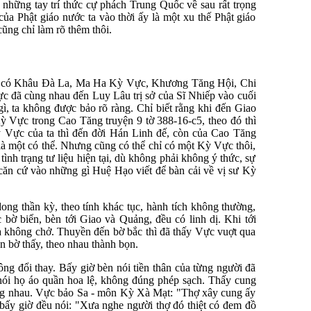
 những tay trí thức cự phách Trung Quốc về sau rất trọng
a Phật giáo nước ta vào thời ấy là một xu thế Phật giáo
ng chỉ làm rõ thêm thôi.
"đã có Khâu Đà La, Ma Ha Kỳ Vực, Khương Tăng Hội, Chi
đã cùng nhau đến Luy Lâu trị sở của Sĩ Nhiếp vào cuối
, ta không được bảo rõ ràng. Chỉ biết rằng khi đến Giao
 Kỳ Vực trong Cao Tăng truyện 9 tờ 388-16-c5, theo đó thì
ỳ Vực của ta thì đến đời Hán Linh đế, còn của Cao Tăng
là một có thể. Nhưng cũng có thể chỉ có một Kỳ Vực thôi,
tình trạng tư liệu hiện tại, dù không phải không ý thức, sự
i căn cứ vào những gì Huệ Hạo viết để bàn cải về vị sư Kỳ
g thần kỳ, theo tính khác tục, hành tích không thường,
bờ biển, bèn tới Giao và Quảng, đều có linh dị. Khi tới
 không chở. Thuyền đến bờ bắc thì đã thấy Vực vuợt qua
ên bờ thấy, theo nhau thành bọn.
ng đổi thay. Bấy giờ bèn nói tiền thân của từng người đã
 nói họ áo quần hoa lệ, không đúng phép sạch. Thấy cung
iống nhau. Vực bảo Sa - môn Kỳ Xà Mạt: "Thợ xây cung ấy
i bấy giờ đều nói: "Xưa nghe người thợ đó thiệt có đem đồ