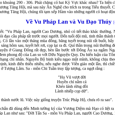
o khoảng 290 - 306. Phải chăng có hai Kỳ Vực khác nhau? Ta hiện ch
hương Tăng Hội, mà sau này Ân Nghệ cho trích ra trong Tiểu thuyết. C
i Khương Tăng Hội, chúng tôi tạm xếp Hàm vào những người có hoạt độn
V
ề Vu Pháp Lan và Vu Đạo Thúy
[
t: "Vu Pháp Lan, người Cao Dương, nhỏ có tiết tháo khác thường. Nă
ỏi đạo cầu pháp tất trước mọi người. Đến tuổi đội mũ, tinh thần thảnh 
. Có lần vào một tháng mùa đông, băng tuyết trong núi rất buốt, bấy
i sáng hôm sau, tuyết hết rơi, cọp lại ra đi. Quỉ thần trong núi thường
uyện ở Giang Đông rất đẹp, bèn lần bước tới Đông Âu xa ngắm Ngạ
đem phong độ của Lan so với Dữu Nguyện Quy. Du hiến luận của Tô
hạng chí nhân. Nguyễn Bộ binh kiêu ngạo một mình, không chịu the
hịnh, kinh điển thiếu nhiều, nếu nghe được Viên giáo một lần, thì ch
 ở Tượng Lâm. Sa - môn Chi Tuần truy lập tượng, ca ngợi rằng :
"Họ Vũ vượt đời
Huyền chỉ nắm cả
Khéo lánh rừng đồi
Lành nhiếp cọp dữ".
 thành nước lũ. Việc này giống truyện Trúc Pháp Hộ, chưa rõ ra sao".
c chắn đã dùng đến Minh tường ký của Vương Diệm mà Hạo có liệt ra 
p Lan như sau: "Đời Tấn Sa - môn Vu Pháp Lan, người Cao Dương, 15 tu