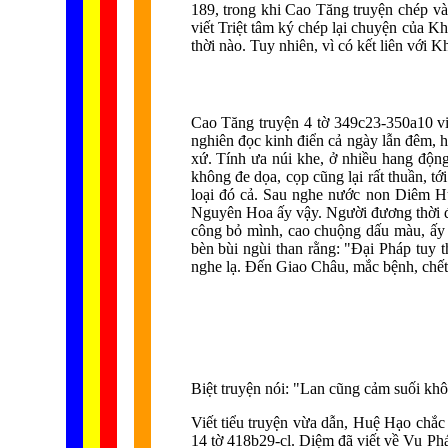
189, trong khi Cao Tăng truyện chép và
viết Triệt tâm ký chép lại chuyện của K
thời nào. Tuy nhiên, vì có kết liên vớ
Cao Tăng truyện 4 tờ 349c23-350a10 viế
nghiên đọc kinh điển cả ngày lẫn đêm, h
xứ. Tính ưa núi khe, ở nhiều hang động
không đe dọa, cọp cũng lại rất thuần, tớ
loại đó cả. Sau nghe nước non Diêm H
Nguyên Hoa ấy vậy. Người đương thời 
công bỏ mình, cao chuộng dấu màu, ấy 
bèn bùi ngùi than rằng: "Đại Pháp tuy t
nghe lạ. Đến Giao Châu, mắc bệnh, chết
Biệt truyện nói: "Lan cũng cảm suối khô
Viết tiểu truyện vừa dẫn, Huệ Hạo chắ
14 tờ 418b29-cl. Diệm đã viết về Vu Phá