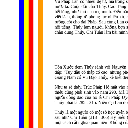
Vu Pháp Lan có nhiều đệ tử, mà trong 
nước ta. Cuộc đời của Thúy, Cao Tăng 
hết lòng, như thờ cha mẹ mình. Đến năm
viết lách, thông rõ phong tục nhiều xứ
rường cột cho đại Pháp. Sau cùng Lan cô
nổi tiếng. Thúy làm người, không bợn s
chân dung Thúy. Chi Tuần làm bài minh,
Tôn Xước đem Thúy sánh với Nguyễn Hà
đáp: "Tuy dầu có thấp có cao, nhưng ph
Giang Nam có Vu Đạo Thúy, kẻ biết đem đ
Như ta sẽ thấy, Trúc Pháp Hộ mất vào 
thiểu cũng phải sinh vào năm 290. Mà 
người đồng đạo của họ là Chi Pháp Uy
Thúy phải là 285 - 315. Niên đại Lan d
Thúy là một người có một sở học uyên b
sau như Chi Tuần (313 - 366) Hy Siêu
một cách cắt nghĩa quan niệm Không của