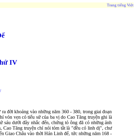
Trang tiếng Việt
Đế
thứ IV
y
 ra đời khoảng vào những năm 360 - 380, trong giai đoạn
hỉ vỏn vẹn có tiểu sử của ba vị do Cao Tăng truyện ghi là
hứ sáu dưới đây nhắc đến, chứng tỏ ông đã có những ảnh
Cao Tăng truyện chỉ nói tóm tắt là "đều có linh dị", chư
ến Giao Châu vào thời Hán Linh đế, tức những năm 168 -