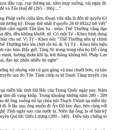
 xoa đầu cọp, cọp dương tai, nằm mọp xuống, vài ngày đi.
đế và Tấn Huệ đế (265 - 306) ..."
rong Pháp uyển châu lâm. Đoạn vừa dẫn là đến từ quyển 63
inh tường ký. Đoạn thứ nhất ở quyển 28 tờ 492a2-b8 viết"
 lệnh cấm người Tấn làm Sa - môn. Thế Thường vâng đạo
g ai đến, đều không khước từ. Có một Tỷ - Kheo hình dung
 chân cho sư. Vị Tỷ - Kheo nói: "Thế Thường nên tự chính
ế Thường bèn lén chửi rồi bỏ đi. Vị Tỷ - Kheo liền hiện
ình vào bùn. Bấy giờ, Tăng Ni trong trong nhà họ Đỗ cùng
 minh, hương thơm khí lạ, trãi tháng không hết. Pháp Lan
ại, đạo tục phần nhiều tin nghe".
tuờng ký nhưng văn cú gọn gàng và trau chuốt hơn, và bảo
truyện sao do Tôn Tánh chép ra từ Danh Tăng truyện của
ng tại miền bắc tỉnh Hà Bắc của Trung Quốc ngày nay. Năm
tiếng tăm đã vang khắp. Trong khoảng những năm 280 - 289
u đó ông xuống trú tại chùa núi Thạch Thành tại miền tây
 đi. Ít lâu sau, ông muốn đi Ấn Độ học đạo, bèn cùng với
ệ Tĩnh ngày nay của nước ta. Niên đại ông, ta sẽ bàn kỹ
uyên Qui tức Dữu Lượng (289 - 340) . Điều này chứng tỏ