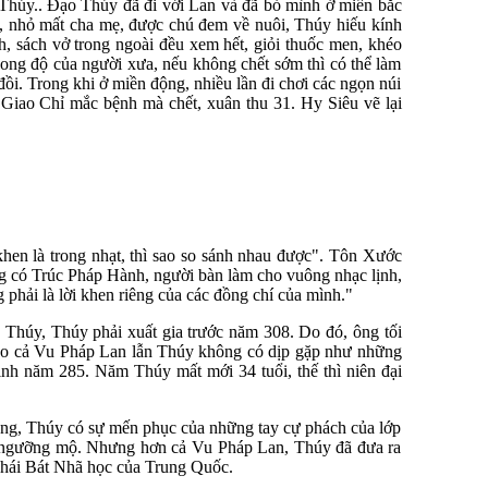
 Thúy.. Đạo Thúy đã đi với Lan và đã bỏ mình ở miền bắc
, nhỏ mất cha mẹ, được chú đem về nuôi, Thúy hiếu kính
, sách vở trong ngoài đều xem hết, giỏi thuốc men, khéo
hong độ của người xưa, nếu không chết sớm thì có thể làm
i. Trong khi ở miền động, nhiều lần đi chơi các ngọn núi
 Giao Chỉ mắc bệnh mà chết, xuân thu 31. Hy Siêu vẽ lại
n là trong nhạt, thì sao so sánh nhau được". Tôn Xước
ng có Trúc Pháp Hành, người bàn làm cho vuông nhạc lịnh,
phải là lời khen riêng của các đồng chí của mình."
Thúy, Thúy phải xuất gia trước năm 308. Do đó, ông tối
cho cả Vu Pháp Lan lẫn Thúy không có dịp gặp như những
h năm 285. Năm Thúy mất mới 34 tuổi, thế thì niên đại
 ông, Thúy có sự mến phục của những tay cự phách của lớp
h ngưỡng mộ. Nhưng hơn cả Vu Pháp Lan, Thúy đã đưa ra
phái Bát Nhã học của Trung Quốc.