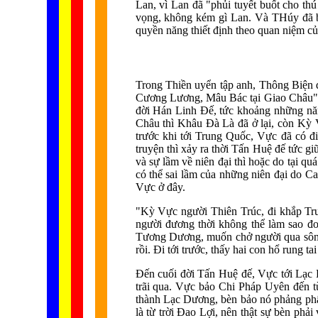
Lan, vì Lan đã "phủi tuyết buốt cho th
vọng, không kém gì Lan. Và THúy đã bỏ
quyền năng thiết định theo quan niệm c
Trong Thiền uyển tập anh, Thông Biện
Cương Lương, Mâu Bác tại Giao Châu".
đời Hán Linh Đế, tức khoảng những năm 
Châu thì Khâu Đà Là đã ở lại, còn Kỳ Vự
trước khi tới Trung Quốc, Vực đã có đ
truyện thì xảy ra thời Tấn Huệ đế tức 
và sự lầm về niên đại thì hoặc do tại qu
có thể sai lầm của những niên đại do Ca
Vực ở đây.
"Kỳ Vực người Thiên Trúc, đi khắp Tru
người đương thời không thể làm sao đo 
Tương Dương, muốn chở người qua sông,
rồi. Đi tới trước, thấy hai con hổ rung 
Đến cuối đời Tấn Huệ đế, Vực tới Lạc D
trãi qua. Vực bảo Chi Pháp Uyên đến t
thành Lạc Dương, bèn bảo nó phảng phấ
là từ trời Đao Lợi, nên thật sự bèn phả