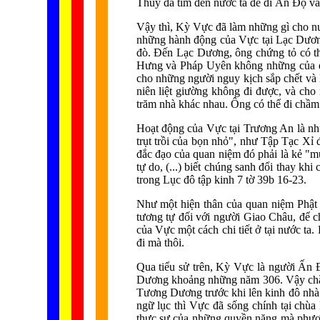
Thúy đã tìm đến nước ta để đi Ấn Độ và
Vậy thì, Kỳ Vực đã làm những gì cho nướ
những hành động của Vực tại Lạc Dương
đò. Đến Lạc Dương, ông chứng tỏ có thể 
Hưng và Pháp Uyên không những của đời
cho những người nguy kịch sắp chết và
niên liệt giường không đi được, và cho
trăm nhà khác nhau. Ông có thể đi chầm
Hoạt động của Vực tại Trương An là như
trụt trồi của bọn nhỏ", như Tập Tạc Xỉ
đắc đạo của quan niệm đó phải là kẻ "m
tự do, (...) biết chúng sanh đổi thay k
trong Lục đô tập kinh 7 tờ 39b 16-23.
Như một hiện thân của quan niệm Phật 
tương tự đối với người Giao Châu, để ch
của Vực một cách chi tiết ở tại nước ta
đi mà thôi.
Qua tiểu sử trên, Kỳ Vực là người Ấn 
Dương khoảng những năm 306. Vậy chắc 
Tương Dương trước khi lên kinh đô nhà 
ngữ lục thì Vực đã sống chính tại chùa
thực sự của những quyền năng mà phươn