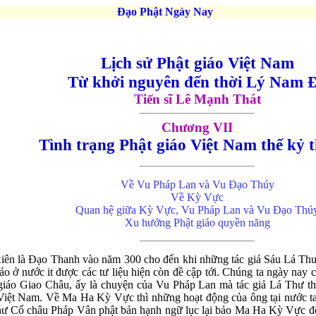
Đạo Phật Ngày Nay
Lịch sử Phật giáo Việt Nam
Từ khởi nguyên đến thời Lý Nam 
Tiến sĩ Lê Mạnh Thát
Chương VII
Tình trạng Phật giáo V
iệt Nam thế kỷ 
Về Vu Pháp Lan và Vu Đạo Thúy
Về Kỳ Vực
Quan hệ giữa Kỳ Vực, Vu Pháp Lan và Vu Đạo Thú
Xu hướng Phật giáo quyền năng
 tiên là Đạo Thanh vào năm 300 cho đến khi những tác giả Sáu Lá Thư
áo ở nước it được các tư liệu hiện còn đề cập tới. Chúng ta ngày nay c
t giáo Giao Châu, ấy là chuyện của Vu Pháp Lan mà tác giả Lá Thư t
Việt Nam. Về Ma Ha Kỳ Vực thì những hoạt động của ông tại nước ta, 
 như Cổ châu Pháp Vân phật bản hạnh ngữ lục lại bảo Ma Ha Kỳ Vực đ