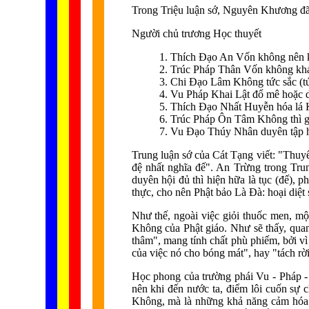
Trong Triệu luận sớ, Nguyên Khương đã 
Người chủ trương Học thuyết
1. Thích Đạo An Vốn không nên 
2. Trúc Pháp Thân Vốn không kh
3. Chi Đạo Lâm Không tức sắc (tứ
4. Vu Pháp Khai Lật đổ mê hoặc di
5. Thích Đạo Nhất Huyễn hóa lá 
6. Trúc Pháp Ôn Tâm Không thì gọ
7. Vu Đạo Thúy Nhân duyên tập h
Trung luận sớ của Cát Tạng viết: "Thuyế
đệ nhất nghĩa đế". An Trừng trong Tru
duyên hội đủ thì hiện hữa là tục (đế), p
thực, cho nên Phật bảo Là Đà: hoại diệt 
Như thế, ngoài việc giỏi thuốc men, m
Không của Phật giáo. Như sẽ thấy, quan
thâm", mang tính chất phù phiếm, bởi vì
của việc nó cho bóng mát", hay "tách rời
Học phong của trường phái Vu - Pháp -
nên khi đến nước ta, điểm lôi cuốn sự 
Không, mà là những khả năng cảm hóa 