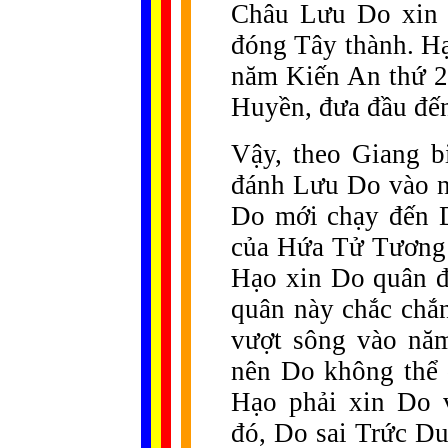
Châu Lưu Do xin 
đóng Tây thành. H
năm Kiến An thứ 2
Huyền, đưa đầu đế
Vậy, theo Giang b
đánh Lưu Do vào n
Do mới chạy đến D
của Hứa Tử Tương 
Hạo xin Do quân đ
quân này chắc chắn
vượt sông vào nă
nên Do không thể 
Hạo phải xin Do 
đó, Do sai Trức D