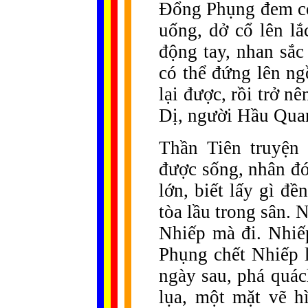
Đổng Phụng đem co
uống, dở cổ lên lắ
động tay, nhan sắc
có thể đứng lên ng
lại được, rồi trở n
Dị, người Hầu Qua
Thần Tiên truyện 
được sống, nhân đó
lớn, biết lấy gì đ
tòa lầu trong sân.
Nhiếp mà đi. Nhiếp
Phụng chết Nhiếp 
ngày sau, phá quá
lụa, một mặt vẽ h