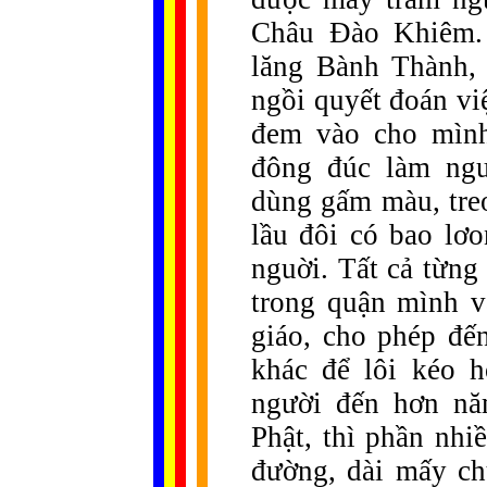
Châu Đào Khiêm. 
lăng Bành Thành, 
ngồi quyết đoán vi
đem vào cho mình
đông đúc làm ngư
dùng gấm màu, tre
lầu đôi có bao lơo
nguời. Tất cả từng
trong quận mình v
giáo, cho phép đến
khác để lôi kéo h
người đến hơn nă
Phật, thì phần nhi
đường, dài mấy c