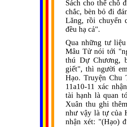
Sách cho thế chỗ 
chắc, bèn bỏ đi đ
Lăng, rồi chuyển
đều hạ cả".
Qua những tư liệu 
Mâu Tử nói tới "n
thú Dự Chương, b
giết", thì người 
Hạo. Truyện Chu 
11a10-11 xác nhận
tài hạnh là quan 
Xuân thu ghi thê
như vậy là tự của 
nhận xét: "(Hạo) đ