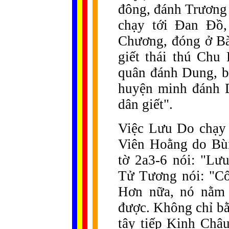
đông, đánh Trương
chạy tới Đan Đồ,
Chương, đóng ở Bà
giết thái thú Chu
quân đánh Dung, bị
huyện minh đánh D
dân giết".
Việc Lưu Do chạy
Viên Hoằng do Bùi
tờ 2a3-6 nói: "Lư
Tử Tương nói: "Cố
Hơn nữa, nó nằm 
được. Không chỉ b
tây tiếp Kinh Châu