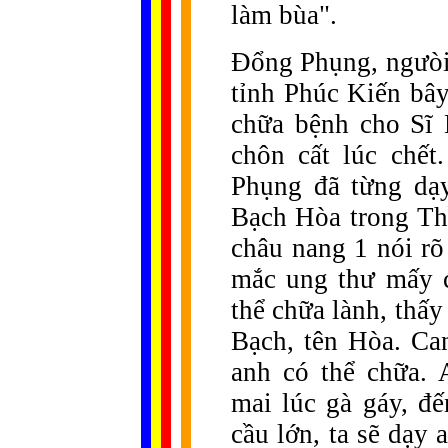
làm bùa".
Đổng Phụng, ngưòi
tỉnh Phúc Kiến bây
chữa bệnh cho Sĩ 
chôn cất lúc chết
Phụng đã từng dạ
Bạch Hòa trong Th
châu nang 1 nói r
mắc ung thư mấy 
thể chữa lành, thấ
Bạch, tên Hòa. Ca
anh có thể chữa.
mai lúc gà gáy, đế
cầu lớn, ta sẽ dạy