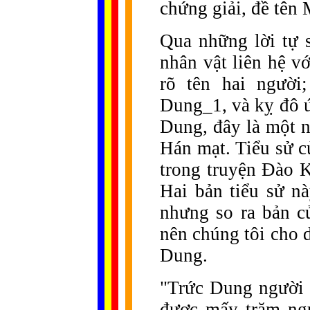
chứng giải, đề tên
Qua những lời tự s
nhân vật liên hệ v
rõ tên hai người
Dung_1, và kỵ đô 
Dung, đây là một n
Hán mạt. Tiểu sử 
trong truyện Đào 
Hai bản tiểu sử n
nhưng so ra bản c
nên chúng tôi cho d
Dung.
"Trức Dung người
được mấy trăm ng