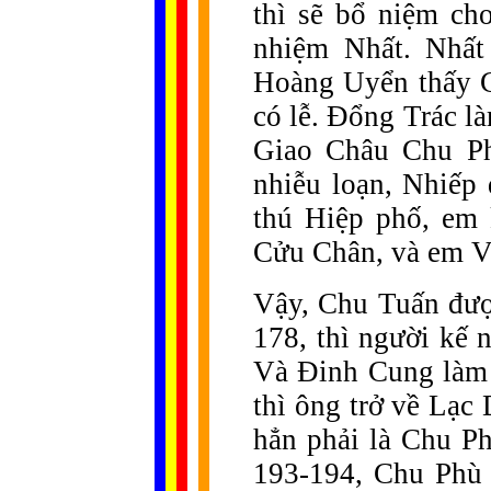
thì sẽ bổ niệm ch
nhiệm Nhất. Nhất
Hoàng Uyển thấy C
có lễ. Đổng Trác l
Giao Châu Chu Ph
nhiễu loạn, Nhiếp 
thú Hiệp phố, em 
Cửu Chân, và em Vỹ
Vậy, Chu Tuấn đượ
178, thì người kế 
Và Đinh Cung làm 
thì ông trở về Lạc
hẳn phải là Chu P
193-194, Chu Phù