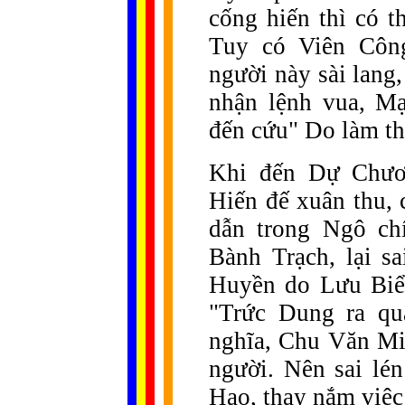
cống hiến thì có t
Tuy có Viên Côn
người này sài lang,
nhận lệnh vua, M
đến cứu" Do làm th
Khi đến Dự Chươn
Hiến đế xuân thu,
dẫn trong Ngô ch
Bành Trạch, lại s
Huyền do Lưu Biể
"Trức Dung ra qu
nghĩa, Chu Văn Min
người. Nên sai lé
Hạo, thay nắm việc