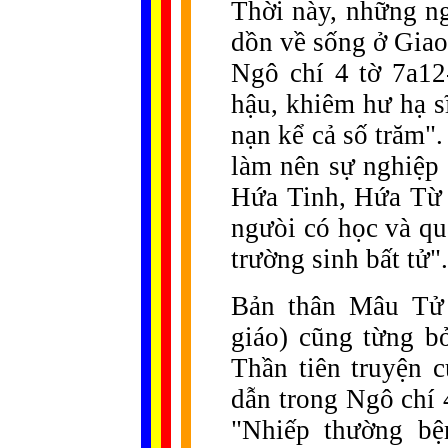
Thời này, những ng
dồn về sống ở Giao
Ngô chí 4 tờ 7a12
hậu, khiêm hư hạ s
nạn kể cả số trăm"
làm nên sự nghiệp
Hứa Tinh, Hứa Từ v
ngưòi có học và qua
trường sinh bất tử".
Bản thân Mâu Tử 
giáo) cũng từng b
Thần tiên truyện 
dẫn trong Ngô chí 
"Nhiếp thường bệ