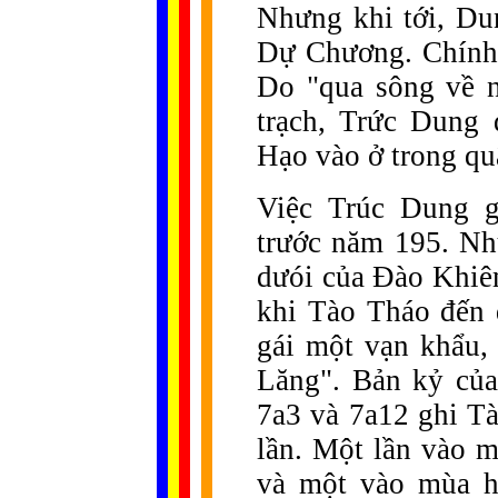
Nhưng khi tới, Du
Dự Chương. Chính 
Do "qua sông về 
trạch, Trức Dung 
Hạo vào ở trong qu
Việc Trúc Dung g
trước năm 195. Nh
dưói của Đào Khiê
khi Tào Tháo đến 
gái một vạn khẩu,
Lăng". Bản kỷ của
7a3 và 7a12 ghi T
lần. Một lần vào 
và một vào mùa h