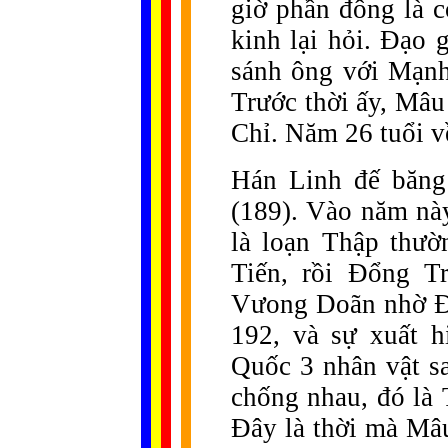
giờ phần đông là 
kinh lại hỏi. Đạo g
sánh ông với Mạn
Trước thời ấy, Mâ
Chỉ. Năm 26 tuổi 
Hán Linh đế băng
(189). Vào năm này
là loạn Thập thườ
Tiến, rồi Đổng T
Vưong Doãn nhờ Đ
192, và sự xuất h
Quốc 3 nhân vật sa
chống nhau, đó là
Đây là thời mà Mâu