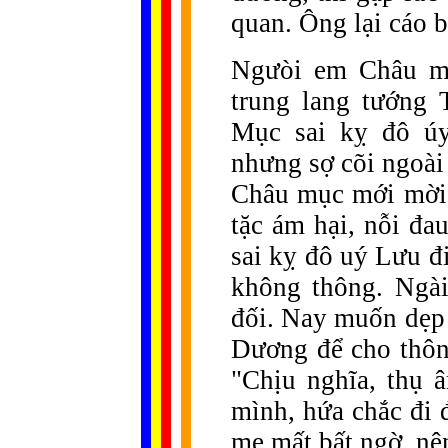
quan. Ông lại cáo 
Ngưòi em Châu mụ
trung lang tướng 
Mục sai kỵ đô ú
nhưng sợ cõi ngoài
Châu mục mới mời 
tặc ám hại, nỗi đa
sai kỵ đô uý Lưu đi
không thông. Ngài
đối. Nay muốn dẹp
Dương để cho thông
"Chịu nghĩa, thụ â
mình, hứa chắc đi 
mẹ mất bất ngờ, nê