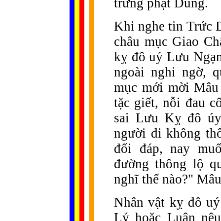
trừng phạt Dung.
Khi nghe tin Trức
châu mục Giao Châ
kỵ đô uý Lưu Ngạn
ngoài nghi ngờ, 
mục mới mời Mâu T
tặc giết, nỗi đau 
sai Lưu Kỵ đô úy 
người đi không th
đối đáp, nay mu
đường thông lộ q
nghĩ thế nào?" Mâu
Nhân vật kỵ đô uý
Lý hoặc Luận nêu 