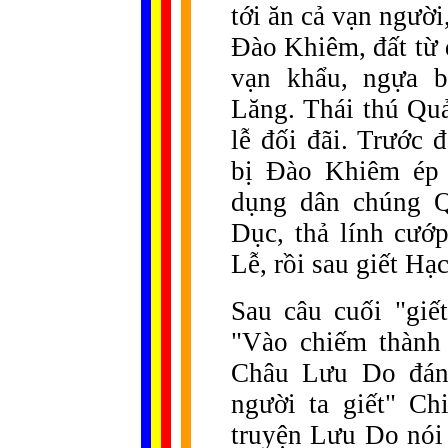
tới ăn cả vạn người
Đào Khiêm, đất từ 
vạn khẩu, ngựa b
Lăng. Thái thú Qu
lễ đối đãi. Trước 
bị Đào Khiêm ép 
dụng dân chúng Q
Dục, thả lính cướp
Lễ, rồi sau giết Hạc
Sau câu cuối "giế
"Vào chiếm thành
Châu Lưu Do đánh
người ta giết" Ch
truyện Lưu Do nói