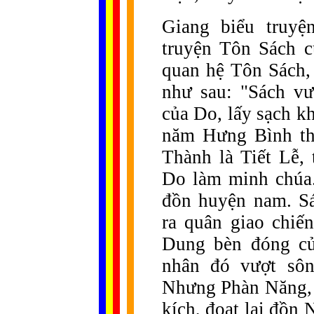
Giang biểu truyệ
truyện Tôn Sách c
quan hệ Tôn Sách,
như sau: "Sách v
của Do, lấy sạch k
năm Hưng Bình th
Thành là Tiết Lễ,
Do làm minh chúa
đồn huyện nam. S
ra quân giao chiế
Dung bèn đóng cử
nhân đó vượt sôn
Nhưng Phàn Năng, V
kích, đoạt lại đồn