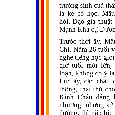
trường sinh cuả th
là kẻ có học. Mâ
hỏi. Đạo gia thuật
Mạnh Kha cự Dươn
Trước thời ấy, M
Chỉ. Năm 26 tuổi 
nghe tiếng học giỏ
giờ tuổi mới lớn,
loạn, không có ý l
Lúc ấy, các châu 
thông, thái thú ch
Kinh Châu dâng l
nhượng, nhưng sứ 
đường, thì gặp lúc