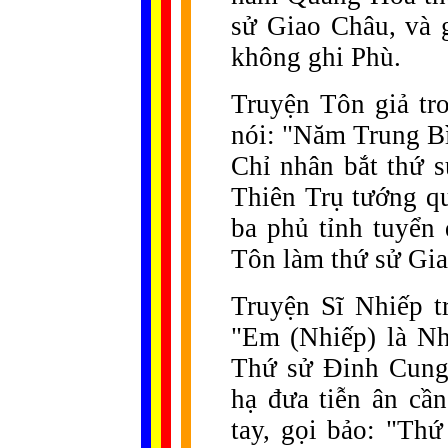
sử Giao Châu, và 
không ghi Phù.
Truyện Tôn giả tr
nói: "Năm Trung Bì
Chỉ nhân bắt thứ s
Thiên Trụ tướng qu
ba phủ tỉnh tuyển
Tôn làm thứ sử Gia
Truyện Sĩ Nhiếp t
"Em (Nhiếp) là Nh
Thứ sử Đinh Cung 
hạ đưa tiễn ân cầ
tay, gọi bảo: "Th