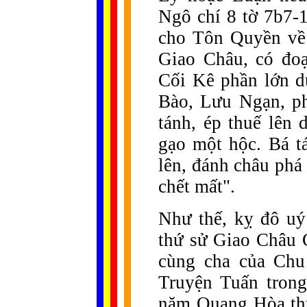
Ngô chí 8 tờ 7b7-1
cho Tôn Quyền về 
Giao Châu, có đoạ
Cối Kê phần lớn d
Bào, Lưu Ngạn, ph
tánh, ép thuế lên 
gạo một hộc. Bá t
lên, đánh châu phá
chết mất".
Như thế, kỵ đô uý
thứ sử Giao Châu 
cùng cha của Chu
Truyện Tuấn trong
năm Quang Hòa thứ