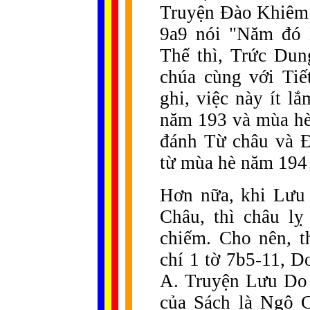
Truyện Đào Khiêm 
9a9 nói "Năm đó K
Thế thì, Trức Du
chúa cùng với Tiế
ghi, việc này ít l
năm 193 và mùa hè
đánh Từ châu và Đ
từ mùa hè năm 194 
Hơn nữa, khi Lưu
Châu, thì châu l
chiếm. Cho nên, t
chí 1 tờ 7b5-11, 
A. Truyện Lưu Do 
của Sách là Ngô 