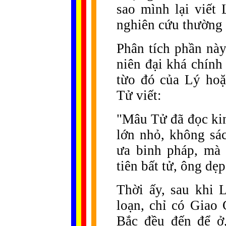
sao mình lại viết
nghiên cứu thường g
Phân tích phần nà
niên đại khá chính
từo đó của Lý hoặ
Tử viết:
"Mâu Tử đã đọc ki
lớn nhỏ, không sá
ưa binh pháp, mà 
tiên bất tử, ông dẹp
Thời ấy, sau khi 
loạn, chỉ có Giao
Bắc đều đến để ở,