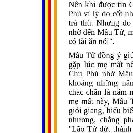
Nên khi được tin 
Phù vì lý do cốt 
trả thù. Nhưng do
nhờ đến Mâu Tử, mộ
có tài ăn nói".
Mâu Tử đồng ý giúp
gặp lúc mẹ mất nê
Chu Phù nhờ Mâu 
khoảng những nă
chắc chắn là năm 
mẹ mất này, Mâu Tử
giỏi giang, hiểu bi
nhương, chẳng phả
"Lão Tử dứt thánh 