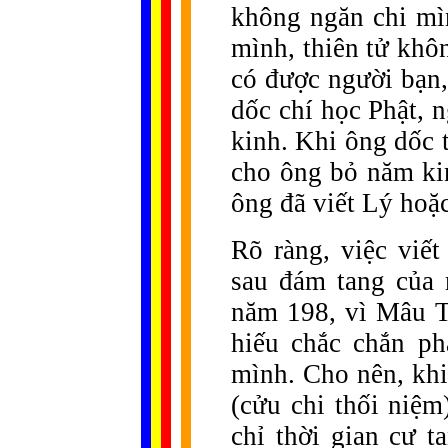
không ngăn chi mì
mình, thiên tử khô
có được người bạn,
dốc chí học Phật,
kinh. Khi ông dốc t
cho ông bỏ năm ki
ông đã viết Lý hoặc 
Rõ ràng, việc viế
sau đám tang của
năm 198, vì Mâu T
hiếu chắc chắn p
mình. Cho nên, khi 
(cửu chi thối niệm
chỉ thời gian cư t