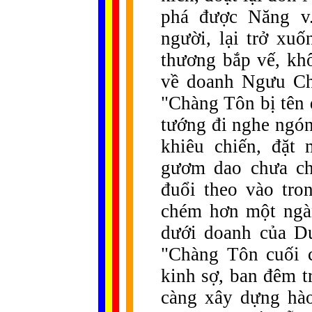
phá được Năng v.
người, lại trở xu
thương bắp vế, khô
về doanh Ngưu Ch
"Chàng Tôn bị tên 
tướng đi nghe ngón
khiêu chiến, đặt 
gươm dao chưa ch
đuổi theo vào tro
chém hơn một ngàn
dưới doanh của Du
"Chàng Tôn cuối c
kinh sợ, ban đêm t
càng xây dựng hào