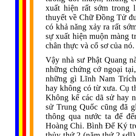
xuất hiện rất sớm trong 
thuyết về Chữ Đồng Tử đư
có khả năng xảy ra rất sớm
sự xuất hiện muộn màng t
chân thực và cổ sơ của nó.
Vậy nhà sư Phật Quang nà
những chứng cớ ngoại tại, g
những gì Lĩnh Nam Trích 
hay không có từ xưa. Cụ t
Không kể các dã sử hay n
sử Trung Quốc cũng đã g
thông qua nước ta để đế
Hoàng Chi. Bình Đế Ký tr
thủy thứ 2 (năm thứ 2 sdl