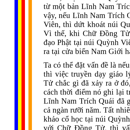
từ một bản Lĩnh Nam Tríc
vậy, nếu Lĩnh Nam Trích Q
Viên, thì dứt khoát núi Q
Vì thế, khi Chữ Đồng Tử
đạo Phật tại núi Quỳnh Viê
ra tại cửa biển Nam Giới h
Ta có thể đặt vấn đề là nế
thì việc truyền dạy giáo
Tử chắc gì đã xảy ra ở đó
cách thời điểm nó ghi lại 
Lĩnh Nam Trích Quái đã gh
cả ngàn rưỡi năm. Tất nhiê
khảo cổ học tại núi Quỳnh 
với Chữ Đồng Tử, thì vấ