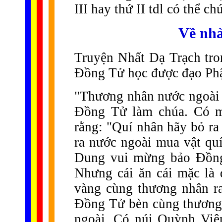
III hay thứ II tdl có thể c
V
ề nh
Truyện Nhất Dạ Trạch tro
Đồng Tử học được đạo Phậ
"Thương nhân nước ngoài t
Đồng Tử làm chúa. Có m
rằng: "Quí nhân hãy bỏ r
ra nước ngoài mua vật quí
Dung vui mừng bảo Đồng 
Nhưng cái ăn cái mặc là
vàng cùng thương nhân ra
Đồng Tử bèn cùng thương 
ngoài. Có núi Quỳnh Viê