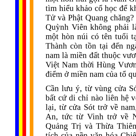
tìm hiểu khảo cổ học để k
Tử và Phật Quang chăng? T
Quỳnh Viên không phải là
một hòn núi có tên tuổi 
Thành còn tồn tại đến ng
nam là miền đất thuộc vư
Việt Nam thời Hùng Vương
điểm ở miền nam của tổ qu
Cần lưu ý, từ vùng cửa Só
bất cứ di chỉ nào liên hệ
lại, từ cửa Sót trở về na
An, tức từ Vinh trở về 
Quảng Trị và Thừa Thiên
tích của nền văn hóa Chi