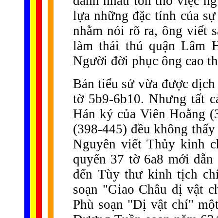
dành nhau tôn thờ việc ng
lựa những đặc tính của sự 
nhằm nói rõ ra, ông viết 
làm thái thú quận Lâm H
Người đời phục ông cao th
Bản tiểu sử vừa được dịch l
tờ 5b9-6b10. Nhưng tất 
Hán ký của Viên Hoằng (
(398-445) đều không thấy
Nguyên viết Thủy kinh c
quyển 37 tờ 6a8 mới dẫn
đến Tùy thư kinh tịch c
soạn "Giao Châu dị vật 
Phù soạn "Dị vật chí" mộ