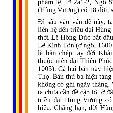
phàm lệ, tờ 2a1-2, Ngô S
(Hùng Vương) có 18 đời, sợ
Đi sâu vào vấn đề này, t
liên hệ đến triều đại Hùn
thời Lê Hồng Đức bắt đầu 
Lê Kính Tôn (ở ngôi 1600-
là bản chép tay đời Khả
thuộc niên đại Thiên Phúc
1005). Cả hai bản này hiệ
Thọ. Bản thứ ba hiện tàng
không có ghi ngày tháng. 
ta chưa cần đề cập tới ở đâ
triều đại Hùng Vương có
hiệu. Chẳng hạn, đời Hù