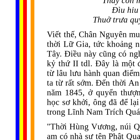
Thấy còn m
Đìu hiu
Thuở trưa qu
Viết thế, Chân Nguyên muố
thời Lữ Gia, tức khoảng n
Tây. Điều này cũng có ngh
kỷ thứ II tdl. Đây là một
từ lâu lưu hành quan điểm
ta từ rất sớm. Đến thời 
năm 1845, ở quyển thượn
học sơ khởi, ông đã để lạ
trong Lĩnh Nam Trích Quá
"Thời Hùng Vương, núi Q
am có nhà sư tên Phật Qua