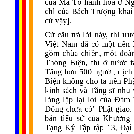
của Mã Tổ hành hóa ở Ng
chỉ của Bách Trượng khai
cứ vậy].
Cứ câu trả lời này, thì t
Việt Nam đã có một nền P
gồm chùa chiền, một đoàn
Thông Biện, thì ở nước t
Tăng hơn 500 người, dịch 
Biện không cho ta nền Phậ
kinh sách và Tăng sĩ như 
lòng lập lại lời của Đàm
Đông chưa có" Phật giáo.
bản tiểu sử của Khương 
Tạng Ký Tập tập 13, Đại