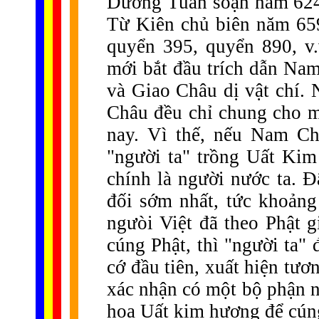
Dương Tuần soạn năm 624
Từ Kiên chủ biên năm 65
quyển 395, quyển 890, v.
mới bắt đầu trích dẫn Nam
và Giao Châu dị vật chí
Châu đều chỉ chung cho m
nay. Vì thế, nếu Nam Ch
"người ta" trồng Uất Kim
chính là người nước ta. Đ
đối sớm nhất, tức khoản
ngưòi Việt đã theo Phật g
cúng Phật, thì "người ta"
cớ đầu tiên, xuất hiện tư
xác nhận có một bộ phận ng
hoa Uất kim hương để cún