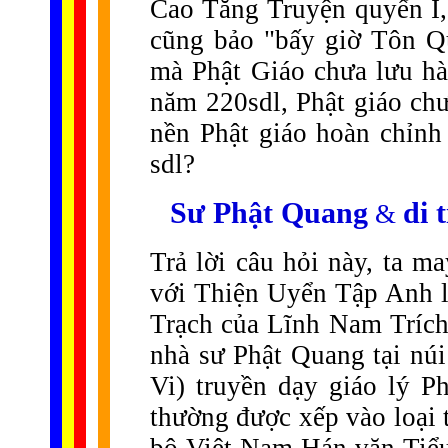
Cao Tăng Truyện quyển I
cũng bảo "bấy giờ Tôn Q
mà Phật Giáo chưa lưu h
năm 220sdl, Phật giáo ch
nền Phật giáo hoàn chỉnh 
sdl?
Sư
Phật Quang
di 
&
Trả lời câu hỏi này, ta m
với Thiện Uyển Tập Anh 
Trạch của Lĩnh Nam Trích
nhà sư Phật Quang tại nú
Vi) truyền dạy giáo lý 
thường được xếp vào loại 