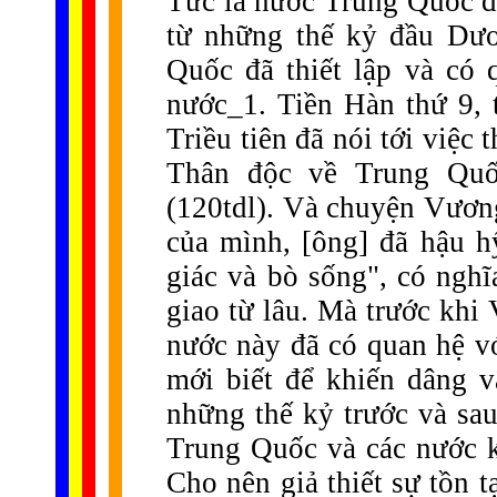
Tức là nước Trung Quốc đã
từ những thế kỷ đầu Dươ
Quốc đã thiết lập và có
nước_1. Tiền Hàn thứ 9, 
Triều tiên đã nói tới việc
Thân độc về Trung Quố
(120tdl). Và chuyện Vươn
của mình, [ông] đã hậu 
giác và bò sống", có nghĩ
giao từ lâu. Mà trước khi
nước này đã có quan hệ 
mới biết để khiến dâng v
những thế kỷ trước và sa
Trung Quốc và các nước 
Cho nên giả thiết sự tồn 