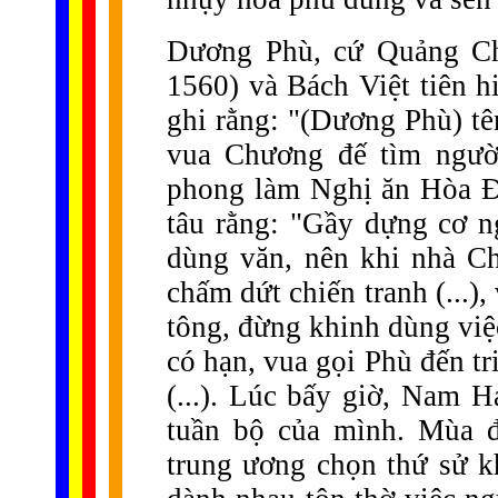
Dương Phù, cứ Quảng Châ
1560) và Bách Việt tiên 
ghi rằng: "(Dương Phù) t
vua Chương đế tìm người
phong làm Nghị ăn Hòa Đ
tâu rằng: "Gầy dựng cơ ng
dùng văn, nên khi nhà Ch
chấm dứt chiến tranh (...),
tông, đừng khinh dùng việ
có hạn, vua gọi Phù đến tr
(...). Lúc bấy giờ, Nam 
tuần bộ của mình. Mùa đ
trung ương chọn thứ sử k