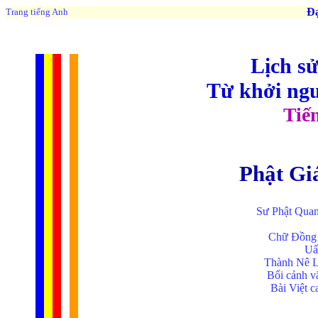
Đạo 
Trang tiếng Anh
Lịch sử
Từ khởi ng
Tiế
Phật Gi
Sư Phật Quan
Chữ Đồng T
Uấ
Thành Nê L
Bối cảnh v
Bài Việt 