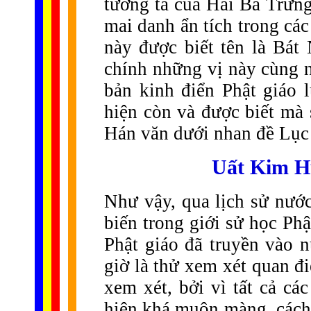
tướng tá của Hai Bà Trưng
mai danh ẩn tích trong cá
này được biết tên là Bát
chính những vị này cùng 
bản kinh điển Phật giáo 
hiện còn và được biết mà
Hán văn dưới nhan đề Lục
U
ất Kim H
Như vậy, qua lịch sử nước
biến trong giới sử học Ph
Phật giáo đã truyền vào 
giờ là thử xem xét quan đ
xem xét, bởi vì tất cả cá
hiện khá muộn màng, cách 