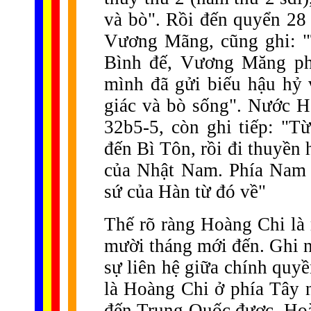
và bò". Rồi đến quyển 28
Vương Mãng, cũng ghi: "
Bình đế, Vương Măng ph
mình đã gửi biếu hậu hỷ 
giác và bò sống". Nước H
32b5-5, còn ghi tiếp: "T
đến Bì Tôn, rồi đi thuyền
của Nhật Nam. Phía Nam 
sứ của Hàn từ đó về"
Thế rõ ràng Hoàng Chi là 
mười tháng mới đến. Ghi n
sự liên hệ giữa chính qu
là Hoàng Chi ở phía Tây n
đến Trung Quốc được. Ho