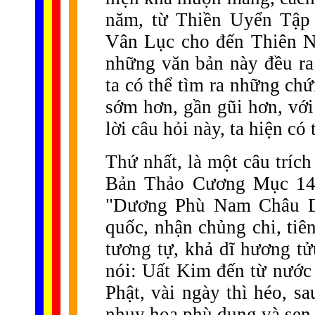
năm, từ Thiền Uyển Tập
Vân Lục cho đến Thiên 
những văn bản này đều ra 
ta có thể tìm ra những ch
sớm hơn, gần gũi hơn, với
lời câu hỏi này, ta hiện có 
Thứ nhất, là một câu tríc
Bản Thảo Cương Mục 14
"Dương Phù Nam Châu Dị
quốc, nhận chủng chi, tiê
tương tự, khả dĩ hương t
nói: Uất Kim đến từ nước 
Phật, vài ngày thì héo, s
nhụy hoa phù dung và sen 