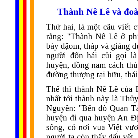
T
hành Nê Lê và đoà
Thứ hai, là một câu viết
rằng: "Thành Nê Lê ở ph
bảy dặom, tháp và giảng 
người đốn hái củi gọi l
huyện, đồng nam cách thủy
đường thượng tại hữu, thái
Thế thì thành Nê Lê của
nhất tới thành này là Thủ
Nguyên: "Bến đò Quan Tắc
huyện đi qua huyện An Đ
sông, có nơi vua Việt vươ
người ta còn thấy dấu vết.