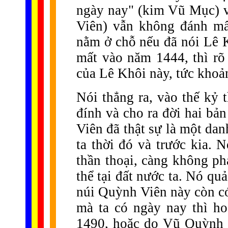
ngày nay" (kim Vũ Mục) 
Viên) vẫn không đánh mấ
nằm ở chỗ nếu đã nói Lê 
mất vào năm 1444, thì rõ 
của Lê Khôi này, tức khoản
Nói thẳng ra, vào thế kỷ
đính và cho ra đời hai b
Viên đã thật sự là một dan
ta thời đó và trước kia. 
thần thoại, càng không ph
thể tại đất nước ta. Nó qu
núi Quỳnh Viên này còn c
mà ta có ngày nay thì h
1490, hoặc do Vũ Quỳnh 