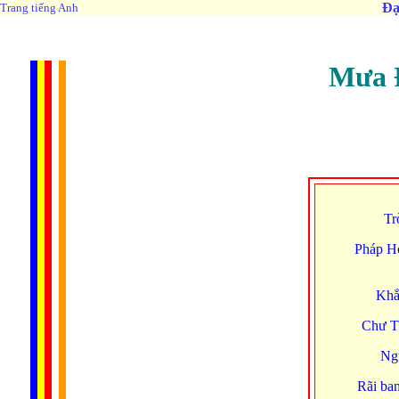
Đạ
Trang tiếng Anh
Mư
a
Tr
Pháp Ho
Khắ
Chư Tă
Ng
Rãi ban