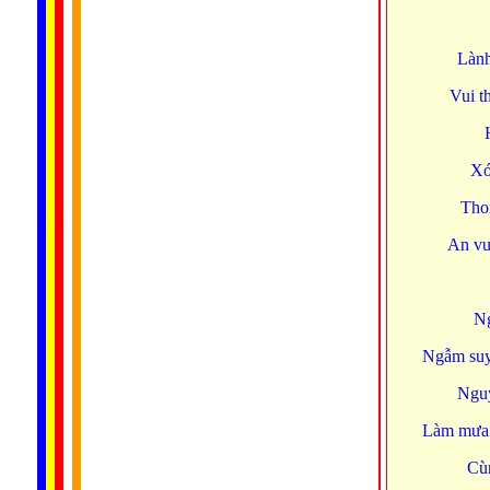
Lành
Vui t
Xóa
Tho
......
..
.
..
.
.
...
An vui
Ng
Ngẫm suy 
Nguy
Làm mưa 
Cùn