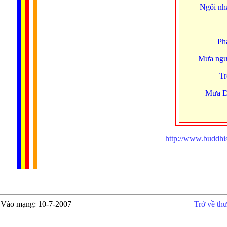
Ngôi nh
Phá
Mưa ngưn
Tr
Mưa Ð
http://www.buddhi
Vào mạng
: 10-7-
2007
Trở về th