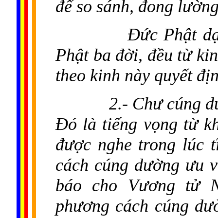
để so sánh, đong lường
Đức Phật dạ
Phật ba đời, đều từ ki
theo kinh này quyết đị
2.- Chư cúng d
Đó là tiếng vọng từ k
được nghe trong lúc t
cách cúng dường ưu vi
báo cho Vương tử N
phương cách cúng dườ