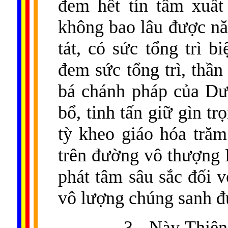
đem hết tín tâm xuất 
không bao lâu được nă
tát, có sức tổng trì b
đem sức tổng trì, thần
bá chánh pháp của Dư
bổ, tinh tấn giữ gìn t
tỳ kheo giáo hóa tră
trên đường vô thượng 
phát tâm sâu sắc đối v
vô lượng chúng sanh đ
3.- Này Thiên