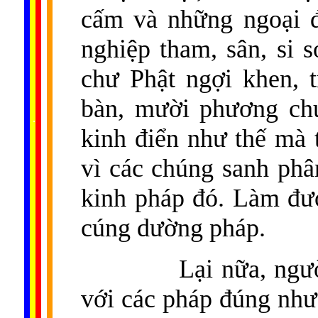
cấm và những ngoại 
nghiệp tham, sân, si 
chư Phật ngợi khen, t
bàn, mười phương chư
......
..
.
..
.
.
...
kinh điển như thế mà t
vì các chúng sanh phân
kinh pháp đó. Làm đượ
cúng dường pháp.
Lại nữa, ngư
với các pháp đúng như 