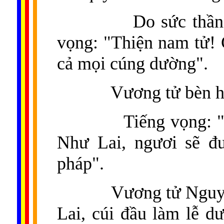
Do sức thần
vọng: "Thiện nam tử! 
cả mọi cúng dường".
Vương tử bèn h
Tiếng vọng: 
Như Lai, ngươi sẽ đư
pháp".
Vương tử Nguy
Lai, cúi đầu làm lễ d