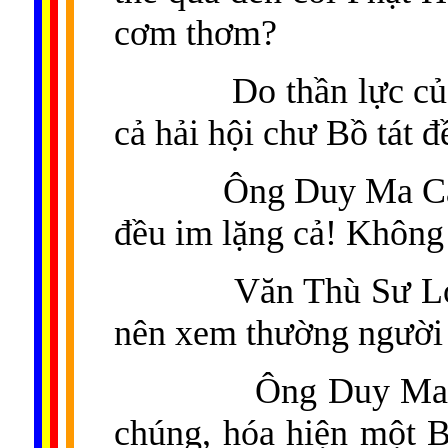
cơm thơm?
Do thần lực củ
cả hải hội chư Bồ tát đ
Ông Duy Ma Cật
đều im lặng cả! Không
Văn Thù Sư Lợ
nên xem thường người 
Ông Duy Ma C
chúng, hóa hiện một 