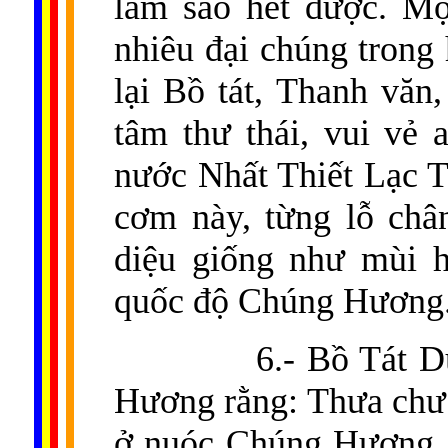
làm sao hết được. Mộ
nhiêu đại chúng trong
lại Bồ tát, Thanh văn
tâm thư thái, vui vẻ 
nước Nhất Thiết Lạc T
cơm này, từng lỗ châ
diệu giống như mùi 
quốc độ Chúng Hương
6.- Bồ Tát 
Hương rằng: Thưa chư
ở nuóc Chúng Hương g