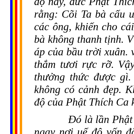
độ này, đức Phật Thíc
rằng: Cõi Ta bà cấu u
các ông, khiến cho cái
bà không thanh tịnh. 
áp của bầu trời xuân.
thắm tươi rực rỡ. Vậ
thưởng thức được gì.
không có cảnh đẹp. K
độ của Phật Thích Ca 
Đó là lần Phật 
ngay nơi uế độ vốn đ