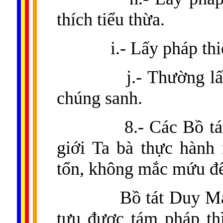
thích tiểu thừa.
i.- Lấy pháp th
j.- Thường l
chúng sanh.
8.- Các Bồ t
giới Ta bà thực hành
tổn, không mắc mứu để 
Bồ tát Duy Ma
tựu được tám pháp th