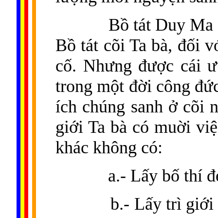
Bồ tát Duy Ma 
Bồ tát cõi Ta bà, đối v
cố. Nhưng được cái ưu
trong một đời công đức
ích chúng sanh ở cõi n
giới Ta bà có muời việ
khác không có:
a.- Lấy bố thí 
b.- Lấy trì gi