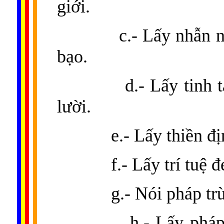
giới.
c.- Lấy nhẫn 
bạo.
d.- Lấy tinh
lười.
e.- Lấy thiền đ
f.- Lấy trí tuệ
g.- Nói pháp tr
h.- Lấy phá