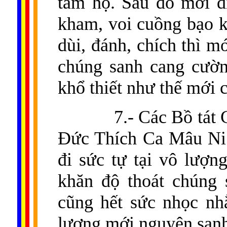
tâm họ. Sau đó mới đ
kham, voi cuồng bạo k
dùi, đánh, chích thì m
chúng sanh cang cườn
khổ thiết như thế mới 
7.- Các Bồ tát
Đức Thích Ca Mâu Ni 
đi sức tự tại vô lượ
khăn độ thoát chúng 
cũng hết sức nhọc nh
lượng mới nguyện sanh