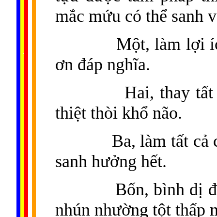
mắc mứu có thể sanh v
Một, làm lợi 
......
..
.
..
.
.
...
ơn đáp nghĩa.
Hai, thay tấ
thiệt thòi khổ não.
Ba, làm tất cả
sanh hưởng hết.
Bốn, bình dị đ
nhún nhường tột thấp 