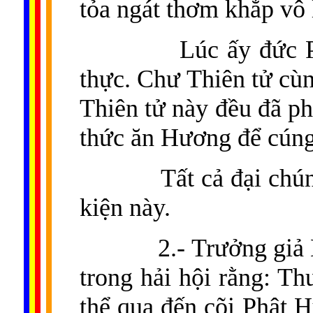
tỏa ngát thơm khắp vô
Lúc ấy đức P
thực. Chư Thiên tử c
Thiên tử này đều đã p
thức ăn Hương để cúng
Tất cả đại chú
kiện này.
2.- Trưởng giả
trong hải hội rằng: Th
thể qua đến cõi Phật 