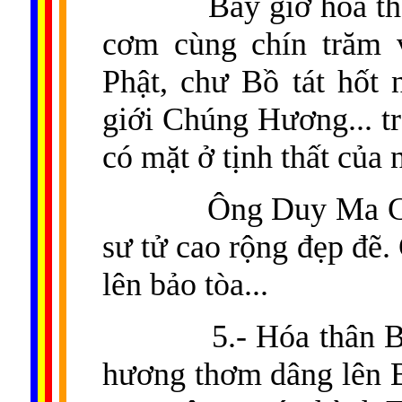
Bấy giờ hóa th
cơm cùng chín trăm v
Phật, chư Bồ tát hốt 
giới Chúng Hương... tr
có mặt ở tịnh thất của
Ông Duy Ma Cậ
sư tử cao rộng đẹp đẽ.
lên bảo tòa...
5.- Hóa thân 
hương thơm dâng lên 