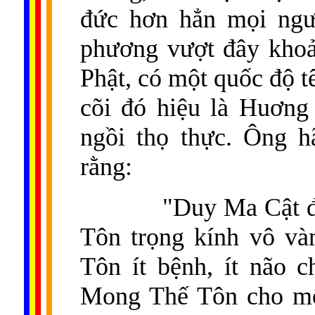
đức hơn hẳn mọi ngư
phương vượt đây khoả
Phật, có một quốc độ 
cõi đó hiệu là Huơng
ngồi thọ thực. Ông h
rằng:
"Duy Ma Cật đ
Tôn trọng kính vô và
Tôn ít bệnh, ít não 
Mong Thế Tôn cho một