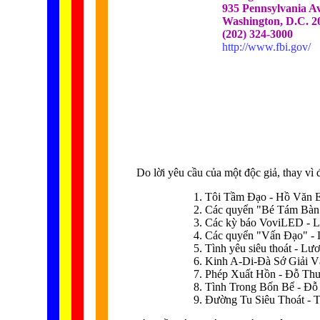
935 Pennsylvania A
Washington, D.C. 2
(202) 324-3000
http://www.fbi.gov/
Do lời yêu cầu của một độc giả, thay vì 
1. Tôi Tầm Đạo - Hồ Văn 
2. Các quyển "Bé Tám Bà
3. Các kỳ báo VoviLED - 
4. Các quyển "Vấn Đạo" -
5. Tình yêu siêu thoát - L
6. Kinh A-Di-Đà Sớ Giải 
7. Phép Xuất Hồn - Đỗ Th
8. Tình Trong Bốn Bể - Đ
9. Đường Tu Siêu Thoát - 