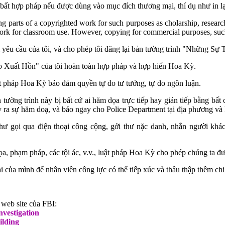
 bất hợp pháp nếu được dùng vào mục đích thương mại, thí dụ như in lại
 parts of a copyrighted work for such purposes as cholarship, research
ork for classroom use. However, copying for commercial purposes, such as
i yêu cầu của tôi, và cho phép tôi đăng lại bản tường trình "Những Sự
 Xuất Hồn" của tôi hoàn toàn hợp pháp và hợp hiến Hoa Kỳ.
 pháp Hoa Kỳ bảo đảm quyền tự do tư tưởng, tự do ngôn luận.
ường trình này bị bất cứ ai hăm dọa trực tiếp hay gián tiếp bằng bất c
y ra sự hăm doạ, và báo ngay cho Police Department tại địa phương và
ư gọi qua điện thoại công cộng, gởi thư nặc danh, nhắn người khác 
a, phạm pháp, các tội ác, v.v., luật pháp Hoa Kỳ cho phép chúng ta đ
oại của mình để nhân viên công lực có thể tiếp xúc và thâu thập thêm chi 
 web site của FBI:
nvestigation
ilding