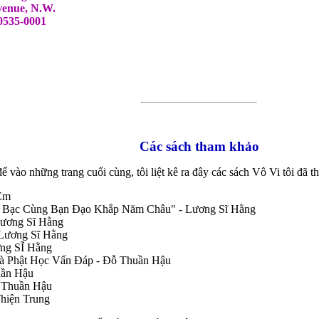
venue, N.W.
0535-0001
Các sách tham khảo
để vào những trang cuối cùng, tôi liệt kê ra đây các sách Vô Vi tôi đã 
Em
n Bạc Cùng Bạn Đạo Khắp Năm Châu" - Lương Sĩ Hằng
Lương Sĩ Hằng
 Lương Sĩ Hằng
ương SĨ Hằng
Và Phật Học Vấn Đáp - Đỗ Thuần Hậu
uần Hậu
ỗ Thuần Hậu
Thiện Trung