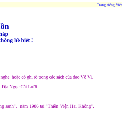
Trang tiếng Việt
Hồn
pháp
hông hề biết !
 nghe, hoặc có ghi rõ trong các sách của đạo Vô Vi.
ọa Địa Ngục Cắt Lưỡi.
úng sanh", năm 1986 tại "Thiền Viện Hai Không",