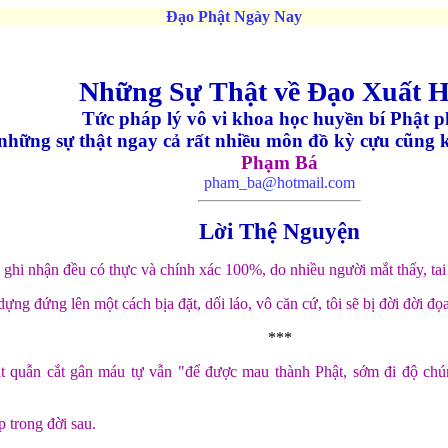
Đạo Phật Ngày Nay
Những
Sự Thật về
Đạo Xuất 
Tức pháp lý vô vi khoa học huyền bí Phật 
những sự thật ngay cả rất nhiều môn đồ kỳ cựu cũng k
Phạm Bá
pham_ba@hotmail.com
Lời Thệ Nguyện
c ghi nhận đều có thực và chính xác 100%, do nhiều người mắt thấy, tai
ựng đứng lên một cách bịa đặt, dối láo, vô căn cứ, tôi sẽ bị đời đời đ
***
t quẫn cắt gân máu tự vẫn "để được mau thành Phật, sớm đi độ ch
 trong đời sau.