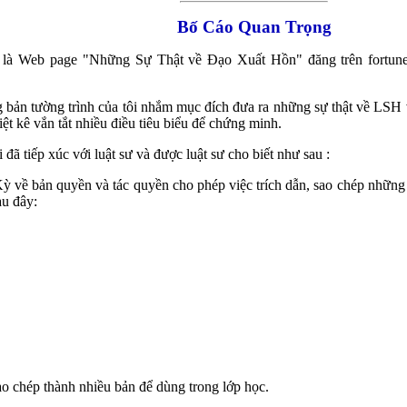
Bố Cáo Quan Trọng
o là Web page "Những Sự Thật về Đạo Xuất Hồn" đăng trên fortune
ng bản tường trình của tôi nhắm mục đích đưa ra những sự thật về LSH
iệt kê vắn tắt nhiều điều tiêu biểu để chứng minh.
 đã tiếp xúc với luật sư và được luật sư cho biết như sau :
ỳ về bản quyền và tác quyền cho phép việc trích dẫn, sao chép những 
u đây:
o chép thành nhiều bản để dùng trong lớp học.