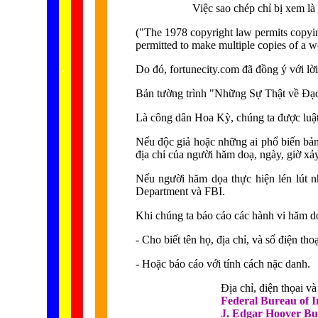
Việc sao chép chỉ bị xem là
("The 1978 copyright law permits copying
permitted to make multiple copies of a w
...... ...
.
.
.
.
.
Do đó, fortunecity.com đã đồng ý với lờ
Bản tường trình "Những Sự Thật về Đạo
Là công dân Hoa Kỳ, chúng ta được luật
Nếu độc giả hoặc những ai phổ biến bản t
địa chỉ của người hăm doạ, ngày, giờ xả
Nếu người hăm dọa thực hiện lén lút nh
Department và FBI.
Khi chúng ta báo cáo các hành vi hăm dọ
- Cho biết tên họ, địa chỉ, và số điện th
- Hoặc báo cáo với tính cách nặc danh.
Địa chỉ, điện thọai và
Federal Bureau of I
J. Edgar Hoover Bu