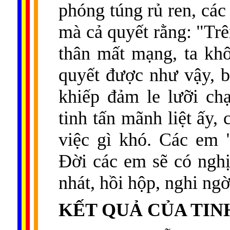
phóng túng rủ ren, cá
mà cả quyết rằng: "Trê
thân mất mạng, ta kh
quyết được như vậy, b
khiếp đảm le lưỡi ch
tinh tấn mãnh liệt ấy,
việc gì khó. Các em 
Ðời các em sẽ có nghị
nhát, hồi hộp, nghi ng
KẾT QUẢ CỦA TIN