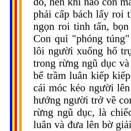
đó, nên khi nào con ma
phải cấp bách lấy roi 
ngọn roi tinh tấn, bọ
Con quỉ "phóng túng"
lôi người xuống hố tr
trong rừng ngũ dục và
bể trầm luân kiếp kiếp
cái móc kéo người lên 
hướng người trở về con
rừng ngũ dục, là chiế
......
..
.
..
.
.
...
luân và đưa lên bờ giả