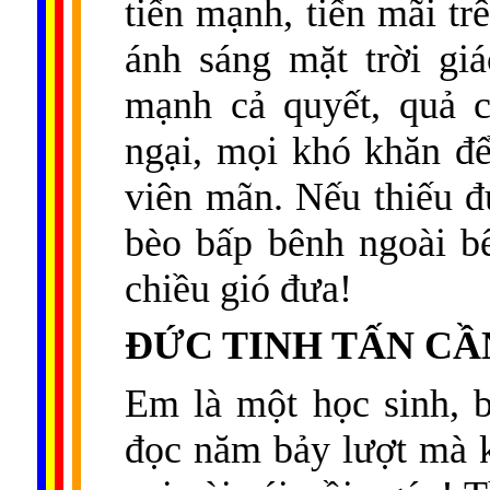
tiến mạnh, tiến mãi tr
ánh sáng mặt trời gi
mạnh cả quyết, quả c
ngại, mọi khó khăn để 
viên mãn. Nếu thiếu đứ
bèo bấp bênh ngoài bể 
chiều gió đưa!
ÐỨC TINH TẤN CẦ
Em là một học sinh, b
đọc năm bảy lượt mà 