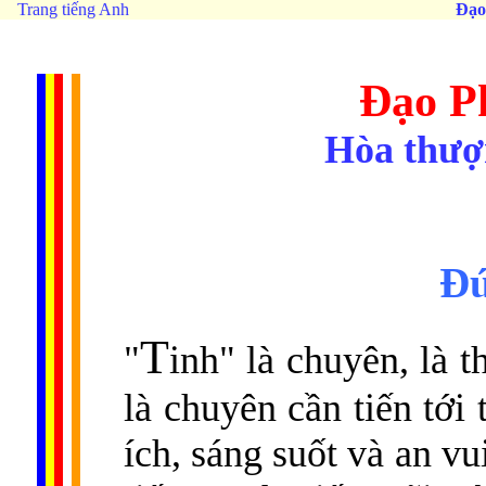
Trang tiếng Anh
Đạo
Đạo Ph
Hòa thượ
Ðứ
T
"
inh" là chuyên, là t
là chuyên cần tiến tới
ích, sáng suốt và an vu