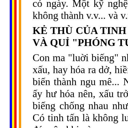
có ngày. Một kỹ nghệ 
không thành v.v... và v.
KẺ THÙ CỦA TINH
VÀ QUỈ "PHÓNG T
Con ma "luời biếng" nh
xấu, hay hóa ra dở, hi
biến thành ngu mê... N
ấy hư hóa nên, xấu trở
biếng chống nhau như 
Có tinh tấn là không l