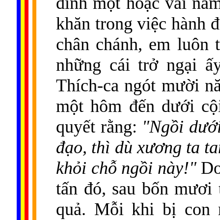
đình một hoặc vài năm
khăn trong việc hành 
chân chánh, em luôn t
những cái trở ngại ấ
Thích-ca ngót mười n
một hôm đến dưới cội
quyết rằng:
"Ngồi dưới
đạo, thì dù xương ta ta
khỏi chỗ ngồi này!"
Do 
tấn đó, sau bốn mươi
quả. Mỗi khi bị con 