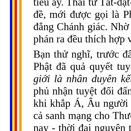
tiêu ấy. Thái tử Tất-đạ
đề, mới được gọi là P
đẳng Chánh giác. Nhờ 
phán ra đều thích hợp v
Bạn thử nghĩ, trước đ
Phật đã quả quyết tu
giới là nhân duyên kế
phủ nhận tuyệt đối đấ
khi khắp Á, Âu người 
cả sanh mạng cho Thư
nay - thời đại nguyên 