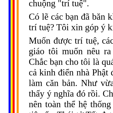
chuộng "trí tuệ".
Có lẽ các bạn đã băn k
trí tuệ? Tôi xin góp ý 
Muốn được trí tuệ, cá
giáo tôi muốn nêu ra
Chắc bạn cho tôi là quá
cả kinh điển nhà Phật 
làm căn bản. Như vừa
thấy ý nghĩa đó rồi. C
nên toàn thể hệ thốn