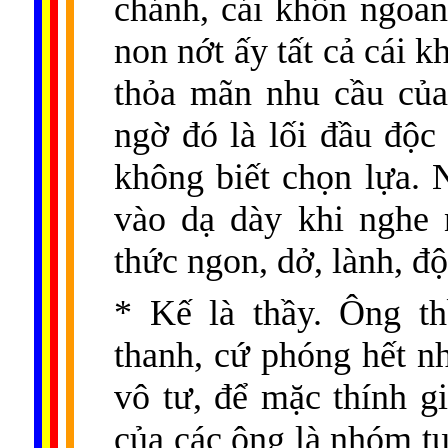
chánh, cái khôn ngoan
non nớt ấy tất cả cái k
thỏa mãn nhu cầu của 
ngờ đó là lối đầu độc 
không biết chọn lựa. 
vào dạ dày khi nghe 
thức ngon, dở, lành, đ
* Kế là thầy. Ông th
thanh, cứ phóng hết n
vô tư, để mặc thính g
của các ông là nhóm tu