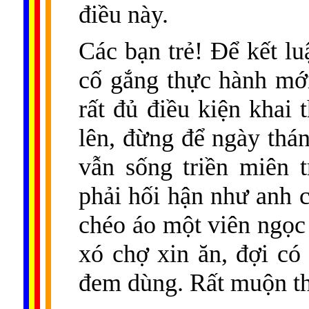
điều này.
Các bạn trẻ! Ðể kết lu
cố gắng thực hành mới
rất đủ điều kiện khai 
lên, đừng để ngày thán
vẫn sống triền miên 
phải hối hận như anh 
chéo áo một viên ngọc 
xó chợ xin ăn, đợi có
đem dùng. Rất muộn t