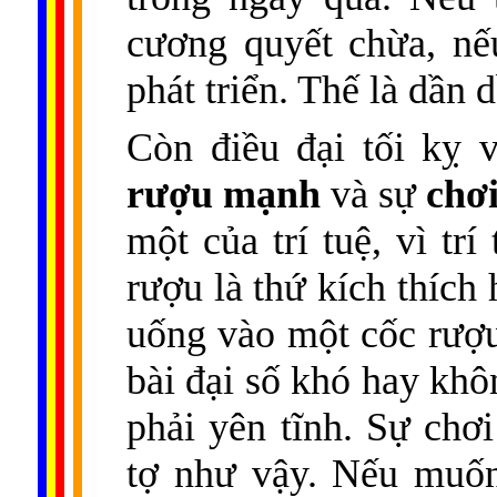
cương quyết chừa, nế
phát triển. Thế là dần d
Còn điều đại tối kỵ v
rượu mạnh
và
sự
chơi
một của trí tuệ, vì tr
rượu là thứ kích thích
uống vào một cốc rượu
bài đại số khó hay kh
phải yên tĩnh. Sự chơi
tợ như vậy. Nếu muốn 