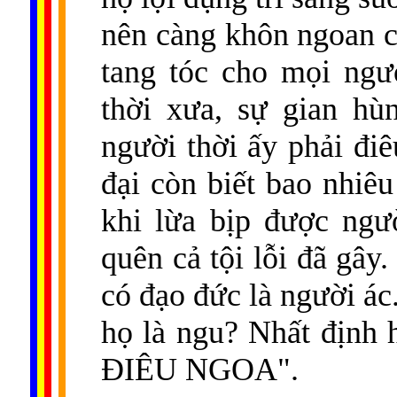
nên càng khôn ngoan c
tang tóc cho mọi ng
thời xưa, sự gian hù
người thời ấy phải điê
đại còn biết bao nhiê
khi lừa bịp được ngư
quên cả tội lỗi đã gây
có đạo đức là người ác
họ là ngu? Nhất định h
ÐIÊU NGOA".