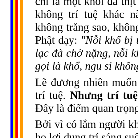
chỉ là một khối da thị
không trí tuệ khác n
không trăng sao, khôn
Phật dạy:
"Nỗi khổ bị 
lạc đà chở nặng, nỗi k
gọi là khổ, ngu si không
Lẽ đương nhiên muốn 
trí tuệ.
Nhưng trí tu
Đ
ây
là điểm quan trọng
Bởi vì có lắm người kh
họ lợi dụng trí sáng su