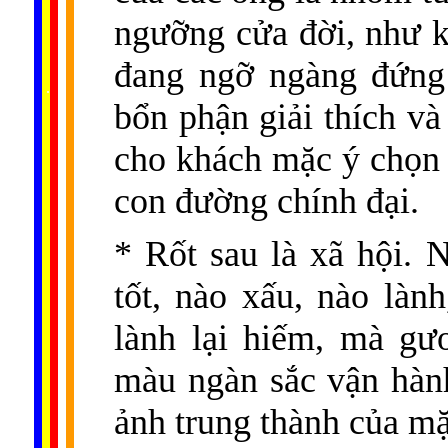
ngưỡng cửa đời, như 
đang ngỡ ngàng đứng 
......
..
.
..
.
.
...
bổn phận giải thích v
cho khách mặc ý chọn
con đường chính đại.
* Rốt sau là xã hội. 
tốt, nào xấu, nào làn
lành lại hiếm, mà gư
màu ngàn sắc vận hành
ảnh trung thành của m