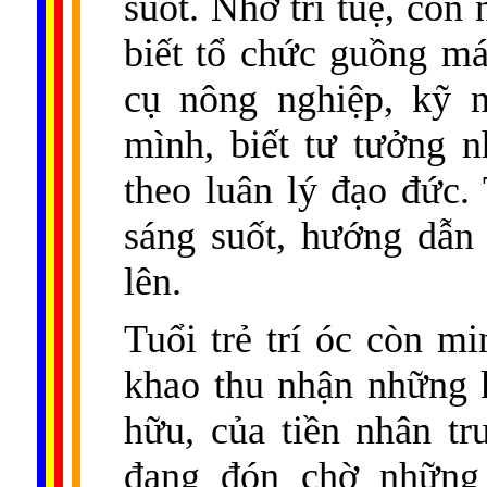
suốt. Nhờ trí tuệ, con
biết tổ chức guồng má
cụ nông nghiệp, kỹ ng
mình, biết tư tưởng nh
theo luân lý đạo đức. 
sáng suốt, hướng dẫn
lên.
Tuổi trẻ trí óc còn mi
khao thu nhận những 
hữu, của tiền nhân tr
đang đón chờ những 