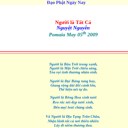
Đạo Phật Ngày Nay
Người là Tất Cả
Nguyệt Nguyễn
th
Pomaia May 05
2009
Ngư
ờ
i là B
ầ
u
Tr
ờ
i trong xanh,
Ng
ư
ờ
i là M
ặ
t
Tr
ờ
i
chi
ế
u sáng,
T
ỏ
a
r
ọ
i tình th
ươ
ng nhân sinh.
Ngư
ờ
i là Đ
ạ
i
Bàng
tung bay,
Giang r
ộ
ng dài đôi cánh l
ớ
n,
Th
ể
hi
ệ
n nét t
ự
do.
Ngư
ờ
i là Bông Hoa xinh t
ươ
i
Reo r
ắ
c nét đ
ẹ
p t
ươi
xinh,
Đ
ế
n
m
ọ
i
loài chúng sinh.
Và Ngư
ờ
i là Đ
ị
a
T
ạ
ng
Trân Châu,
Nh
ậ
n lãnh
t
ấ
t c
ả
n
ơi
thiên nhiên
L
ấ
y đi
ni
ề
m th
ươ
ng đau.