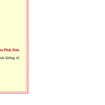
ùa Phật Đản
hát không rõ