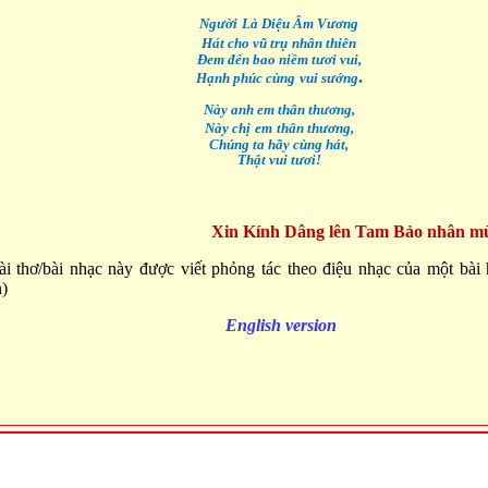
Ngư
ờ
i
L
à
Di
ệ
u Âm V
ươ
ng
Hát cho vũ tr
ụ
nhân thiên
Đem đ
ế
n bao ni
ề
m t
ươ
i vui,
.
H
ạ
nh phúc cùng
vui s
ư
ớ
ng
Này anh em thân th
ương,
Này ch
ị
em
thân th
ươ
ng,
Chúng ta hãy cùng hát,
Th
ậ
t
vui tươi!
Xin Kính Dâng lên Tam Bảo nhân m
ài thơ/bài nhạc này được viết phỏng tác theo điệu nhạc của
một bài 
n)
English version