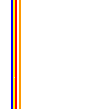
......
..
.
..
.
.
...