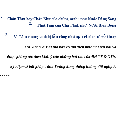
1.
Chân Tâm hay Chân Như của chúng sanh: như Nước Dòng Sông
2.
Phật Tâm của Chư Phật: như Nước Bi
ển Đông
3.
ẫn
ững
ết
ừ vô thủy
Vì Tâm chúng sanh bị l
cùng nh
v
nhơ t
Lời Việt của
Bài thơ này có âm điệu như một bài hát và
được phỏng tác theo khởi ý của những bài thơ của ĐH TP & QTN.
Kỷ niệm về bài pháp Tánh Tướng dung thông không đối nghịch.
*****