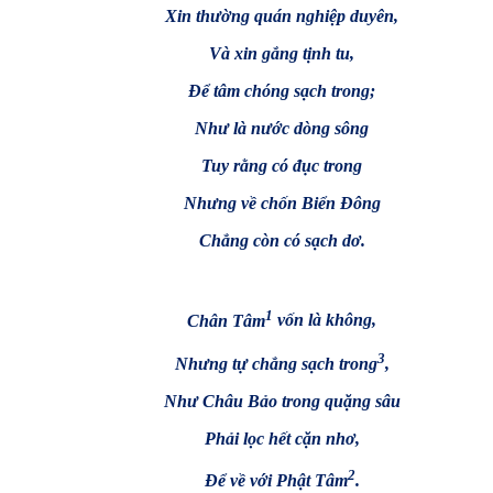
Xin thường quán nghiệp duyên,
Và xin gắng tịnh tu,
Đ
ể
tâm chóng sạch trong;
Như là nước dòng sông
Tuy rằng có đục trong
Nhưng về chốn Biển Đông
Chẳng còn có sạch dơ.
1
Chân Tâm
vốn là không,
3
Nhưng tự chẳng sạch trong
,
Như Châu Bảo trong quặng sâu
Phải lọc hết cặn
nhơ,
2
Để về với Phật Tâm
.