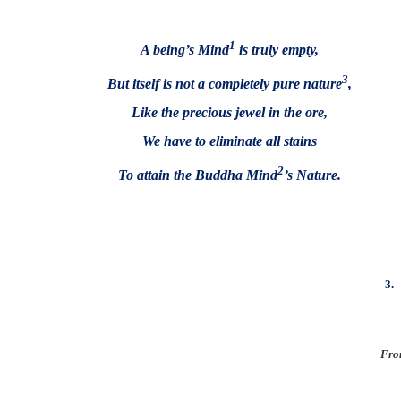
1
A being’s Mind
is truly empty,
3
But itself is not a completely pure nature
,
Like the precious jewel in the ore,
We have to eliminate all stains
2
To attain the Buddha Mind
’s Nature.
3.
Fro