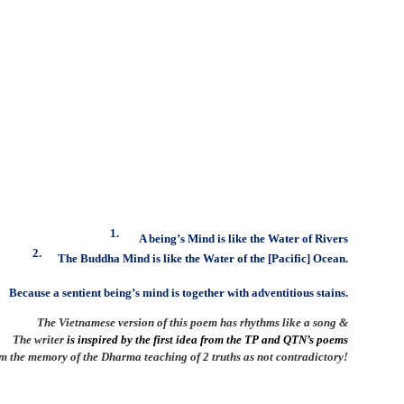
1.
A being’s Mind is like the Water of Rivers
2.
The Buddha Mind is like the Water of the [Pacific] Ocean.
Because a sentient being’s mind is together with adventitious stains.
The Vietnamese version of this poem has rhythms like a song &
The writer
is inspired by the first idea from the TP and QTN’s poems
m the memory of the
Dharma
teaching of 2 truths as not contradictory!