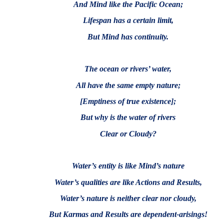
And Mind like the
Pacific Ocean
;
Lifespan
has a certain limit,
But Mind has continuity.
The ocean or rivers’ water,
All have the same empty nature;
[Emptiness of true existence];
But why is the water of rivers
Clear or Cloudy?
Water’s entity is like Mind’s nature
Water’s qualities are like Actions and Results,
Water’s nature is neither clear nor cloudy,
But Karmas and Results are dependent-arisings!