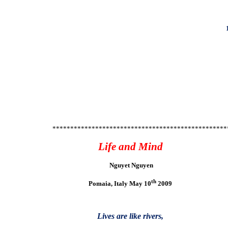
*************************************************
Life and Mind
Nguyet Nguyen
th
Pomaia, Italy May 10
2009
Lives are like rivers,