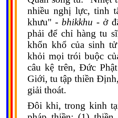
nhiều nghị lực, tinh 
khưu" -
bhikkhu
- ở đ
phải để chỉ hàng tu s
khốn khổ của sinh tử 
khỏi mọi trói buộc củ
câu kệ trên, Đức Phật
Giới, tu tập thiền Định
giải thoát.
Đôi khi, trong kinh t
pháp thiền: (1) thiền