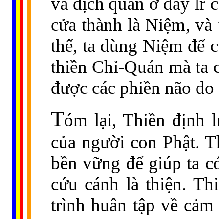
và địch quân ở đây lŕ 
cửa thành là Niệm, và 
thế, ta dùng Niệm để c
thiền Chỉ-Quán mà ta 
được các phiền não do
T
óm lại, Thiền định 
của người con Phật. T
bền vững để giúp ta có
cứu cánh là thiện. Th
trình huân tập về cảm