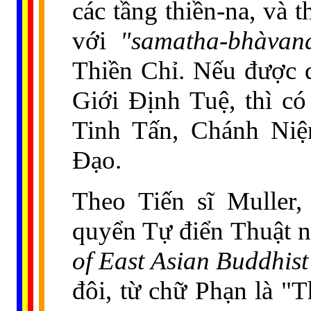
các tầng thiền-na, và
với
"samatha-bhàvan
Thiền Chỉ. Nếu được 
Giới Định Tuệ, thì c
Tinh Tấn, Chánh Ni
Đạo.
Theo Tiến sĩ Muller,
quyển Tự điển Thuật 
of East Asian Buddhis
đôi, từ chữ Phạn là "T