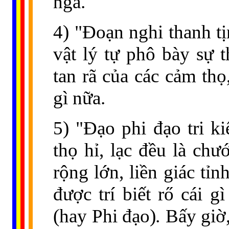
ngã.
4) "Đoạn nghi thanh tịn
vật lý tự phô bày sự t
tan rã của các cảm th
gì nữa.
5) "Đạo phi đạo tri ki
thọ hỉ, lạc đều là chướ
rộng lớn, liền giác tỉn
được trí biết rő cái g
(hay Phi đạo)
.
Bấy giờ,