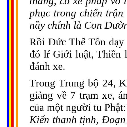
thắng, cỗ xe pháp vô 
phục trong chiến trận
nầy chính là Con Đườ
Rồi Đức Thế Tôn dạy 
đó lŕ Giới luật, Thiền
đánh xe.
......
..
.
..
.
.
...
Trong Trung bộ 24, K
giảng về 7 trạm xe, á
của một người tu Phật
Kiến thanh tịnh, Đoạn 