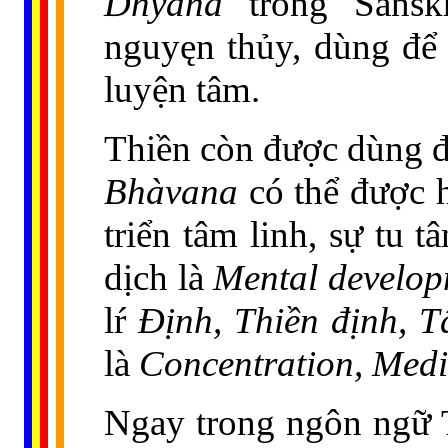
Dhyana
trong Sanskr
nguyęn thủy, dùng để 
luyện tâm.
Thiền còn được dùng 
Bhàvana
có thể được hi
triển tâm linh, sự tu 
dịch là
Mental develo
lŕ
Định, Thiền định, 
là
Concentration, Medi
Ngay trong ngôn ngữ 