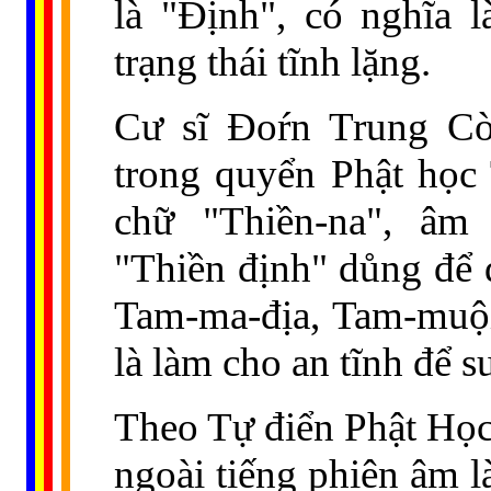
là "Định", có nghĩa 
trạng thái tĩnh lặng.
Cư sĩ Đoŕn Trung Cò
trong quyển Phật học T
chữ "Thiền-na", âm
"Thiền định" důng để
Tam-ma-địa, Tam-muội.
là làm cho an tĩnh để su
Theo Tự điển Phật Họ
ngoài tiếng phiên âm l