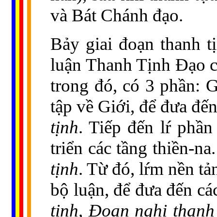
và Bát Chánh đạo.
Bảy giai đoạn thanh t
luận Thanh Tịnh Đạo 
trong đó, có 3 phần: G
tập về Giới, để đưa đến
tịnh
. Tiếp đến lŕ phần
triển các tầng thiền-n
tịnh
. Từ đó, lŕm nền tả
bộ luận, để đưa đến các
tịnh, Đoạn nghi thanh 