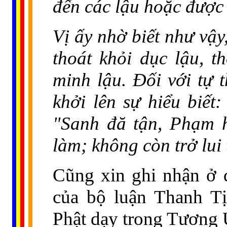
đến các lậu hoặc được 
Vị ấy nhờ biết như vậy
thoát khỏi dục lậu, t
minh lậu. Ðối với tự t
khởi lên sự hiểu biết:
"Sanh đă tận, Phạm h
làm; không còn trở lui
Cũng xin ghi nhận ở 
của bộ luận Thanh Tị
Phật dạy trong Tương 