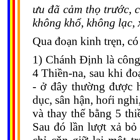
ưu đã cảm thọ trước, c
không khổ, không lạc, 
Qua đoạn kinh tręn, có
1) Chánh Định là công 
4 Thiền-na, sau khi đoạ
- ở đây thường được hi
dục, sân hận, hoŕi nghi
và thay thế bằng 5 thiề
Sau đó lần lượt xả bỏ 4