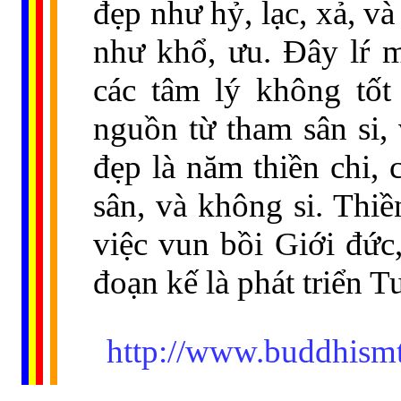
đẹp như hỷ, lạc, xả, và
như khổ, ưu. Đây lŕ m
các tâm lý không tốt
nguồn từ tham sân si, 
đẹp là năm thiền chi,
sân, và không si. Thiề
việc vun bồi Giới đức,
đoạn kế là phát triển T
http://www.buddhismt