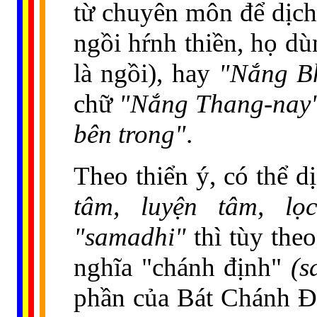
từ chuyên môn để dịch
ngồi hŕnh thiền, họ d
là ngồi), hay
"Nắng B
chữ
"Nắng Thang-nay
bên trong"
.
Theo thiển ý, có thể 
tâm, luyện tâm, l
"samadhi"
thì tùy the
nghĩa "chánh định"
(s
phần của Bát Chánh Đạ