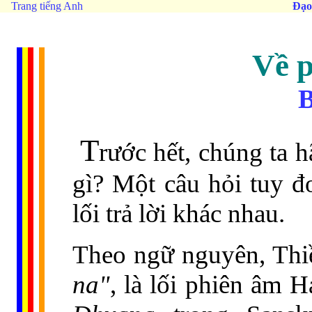
Trang tiếng Anh
Đạo
Về p
B
T
rước hết, chúng ta hã
gì? Một câu hỏi tuy đ
lối trả lời khác nhau.
Theo ngữ nguyên, Thiề
na"
, là lối phiên âm 