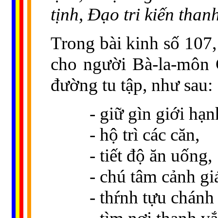
tịnh, Ðạo tri kiến than
Trong bài kinh số 107
cho người Bà-la-môn 
đường tu tập, như sau:
- giữ gìn giới hạn
- hộ trì các căn,
- tiết độ ăn uống,
- chú tâm cảnh gi
- thŕnh tựu chánh