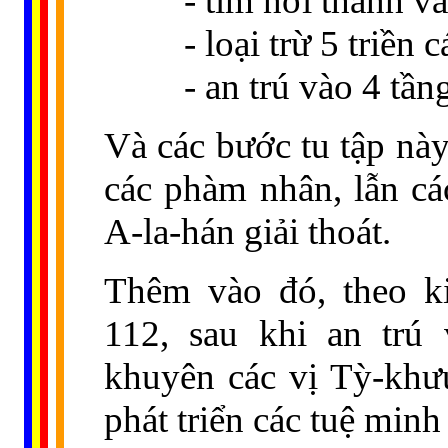
- tìm nơi thanh v
- loại trừ 5 triền c
- an trú vào 4 tần
Và các bước tu tập này
các phàm nhân, lẫn các
A-la-hán giải thoát.
Thêm vào đó, theo k
112, sau khi an trú 
khuyên các vị Tỳ-khưu
phát triển các tuệ minh 