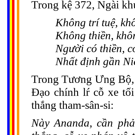
Trong kệ 372, Ngài kh
Không trí tuệ, kh
Không thiền, khôn
Người có thiền, có
Nhất định gần Ni
Trong Tương Ưng Bộ, 
Đạo chính lŕ cỗ xe tố
thắng tham-sân-si:
Này Ananda, cần phải