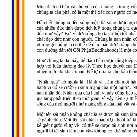
Mục đích cơ bản và chủ yếu của chúng ta trong việc
chúng ta cần phải có là một thể xác con người có m
Hầu hết chúng ta đều sống một đời sống được gọi là
của nhiều đức tính được tích luỹ trong chúng ta qu
đến như vậy? Bởi vì đời sống cho ta cơ hội tốt nh
chất đạo đức như con người. Chúng là nạn nhân của
những gì chúng ta có thể để đảm bảo được rằng chún
con đường dẫn tới Cõi Phật(Buddhahood) là một con
Như chúng ta đã thấy, để đảm bảo được rằng kiếp sa
hợp với luân thường đạo lý. Theo học thuyết của Đ
nhiều mức độ khác nhau. Để tự đưa ra cho bản thân
"Nhân quả" có nghĩa là "Hành vi", ám chỉ một hàn
hành vi đó sẽ cướp đi sinh mạng của một người. 
nạn nhân đó. Nhân quả của hành vi này cũng bao g
gia tăng phát triển theo thời gian, vì vậy nên sự 
sống của mọi người như mạng sống của loài vật và 
Một tên sát nhân không chắc là sẽ được tái sinh là
sẽ gánh chịu. Một tên sát nhân man rơ,ï khoái trá kh
kẻ giết người vì tự vệ- có thể sẽ được tái sinh n
người bị tái sinh làm con vật- không có khả năng rè