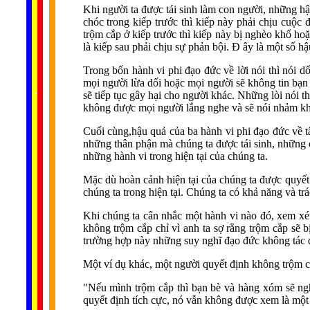
Khi người ta được tái sinh làm con người, những hậ
chóc trong kiếp trước thì kiếp này phải chịu cuộc 
trộm cắp ở kiếp trước thì kiếp này bị nghèo khổ hoặ
là kiếp sau phải chịu sự phản bội. Đ ây là một số h
Trong bốn hành vi phi đạo đức về lời nói thì nói d
mọi người lừa dối hoặc mọi người sẽ không tin bạn 
......
..
.
..
.
.
sẽ tiếp tục gây hại cho người khác. Những lòi nói t
...
không được mọi người lắng nghe và sẽ nói nhảm kh
Cuối cùng,hậu quả của ba hành vi phi đạo đức về tâ
những thân phận mà chúng ta được tái sinh, những 
những hành vi trong hiện tại của chúng ta.
Mặc dù hoàn cảnh hiện tại của chúng ta được quyết 
chúng ta trong hiện tại. Chúng ta có khả năng và t
Khi chúng ta cân nhắc một hành vi nào đó, xem xé
không trộm cắp chỉ vì anh ta sợ rằng trộm cắp sẽ b
trường hợp này những suy nghĩ đạo đức không tác đ
Một ví dụ khác, một người quyết định không trộm cắ
"Nếu mình trộm cắp thì bạn bè và hàng xóm sẽ ng
quyết định tích cực, nó vẫn không được xem là một