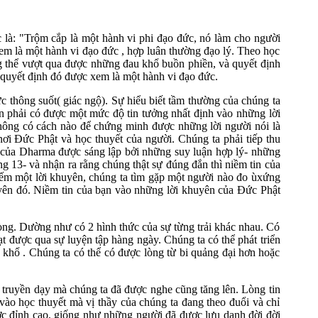
ặc là: "Trộm cắp là một hành vi phi đạo đức, nó làm cho người
em là một hành vi đạo đức , hợp luân thường đạo lý. Theo học
ng thể vượt qua được những đau khổ buồn phiền, và quyết định
 quyết định đó được xem là một hành vi đạo đức.
 thông suốt( giác ngộ). Sự hiểu biết tầm thường của chúng ta
n phải có được một mức độ tin tưởng nhất định vào những lời
 không có cách nào để chứng minh được những lời người nói là
ơi Đức Phật và học thuyết của người. Chúng ta phải tiếp thu
i của Dharma được sáng lập bởi những suy luận hợp lý- những
g 13- và nhận ra rằng chúng thật sự đúng đắn thì niềm tin của
kiếm một lời khuyên, chúng ta tìm gặp một người nào đo ùxứng
huyên đó. Niềm tin của bạn vào những lời khuyên của Đức Phật
 lòng. Dường như có 2 hình thức của sự từng trải khác nhau. Có
 được qua sự luyện tập hàng ngày. Chúng ta có thể phát triển
khổ . Chúng ta có thể có được lòng từ bi quảng đại hơn hoặc
 truyền dạy mà chúng ta đã được nghe cũng tăng lên. Lòng tin
ào học thuyết mà vị thầy của chúng ta đang theo đuổi và chỉ
ược đỉnh cao, giống như những người đã được lưu danh đời đời