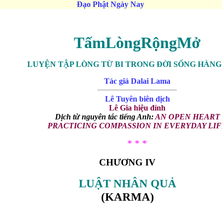
Đạo Phật Ngày Nay
TấmLòngRộngMở
LUYỆN TẬP LÒNG TỪ BI TRONG ĐỜI SỐNG HÀN
Tác giả Dalai Lama
Lê Tuyên biên dịch
Lê Gia hiệu đính
Dịch từ nguyên tác tiếng Anh:
AN OPEN HEART
PRACTICING COMPASSION IN EVERYDAY LI
* * *
CHƯƠNG IV
LUẬT NHÂN QUẢ
(KARMA)