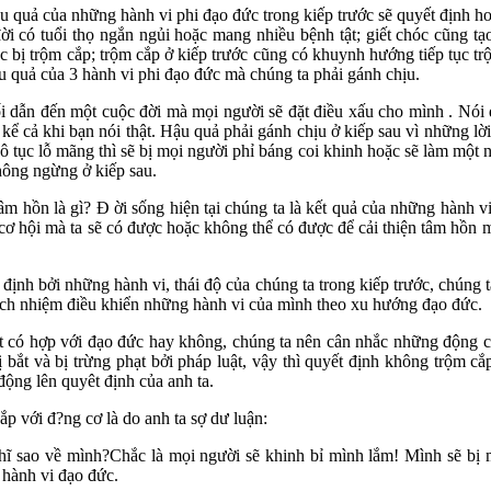
u quả của những hành vi phi đạo đức trong kiếp trước sẽ quyết định hoà
đời có tuổi thọ ngắn ngủi hoặc mang nhiều bệnh tật; giết chóc cũng tạ
c bị trộm cắp; trộm cắp ở kiếp trước cũng có khuynh hướng tiếp tục tr
ậu quả của 3 hành vi phi đạo đức mà chúng ta phải gánh chịu.
ối dẫn đến một cuộc đời mà mọi người sẽ đặt điều xấu cho mình . Nói d
kể cả khi bạn nói thật. Hậu quả phải gánh chịu ở kiếp sau vì những l
hô tục lỗ mãng thì sẽ bị mọi người phỉ báng coi khinh hoặc sẽ làm một n
ông ngừng ở kiếp sau.
m hồn là gì? Đ ời sống hiện tại chúng ta là kết quả của những hành vi
cơ hội mà ta sẽ có được hoặc không thể có được để cải thiện tâm hồn m
định bởi những hành vi, thái độ của chúng ta trong kiếp trước, chúng 
rách nhiệm điều khiển những hành vi của mình theo xu hướng đạo đức.
t có hợp với đạo đức hay không, chúng ta nên cân nhắc những động cơ
ị bắt và bị trừng phạt bởi pháp luật, vậy thì quyết định không trộm c
ộng lên quyêt định của anh ta.
p với đ?ng cơ là do anh ta sợ dư luận:
hĩ sao về mình?Chắc là mọi người sẽ khinh bỉ mình lắm! Mình sẽ bị
 hành vi đạo đức.