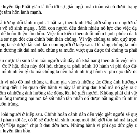
 luyện tập Phật giáo là tiến tới sự giác ngộ hoàn toàn và có được trạn
ột tâm hồn lành mạnh.
 tương đối lành mạnh. Thật ra , theo kinh Phật,đời sống con người rấ
a vô số sinh mạng . Mỗi con người đều dành nhiều nổ lực cho việc đạt đ
ất để hoàn thiện tâm hồn: Việc tìm kiếm theo đuổi niềm hạnh phúc củ
 sự ngu dốt của chính bản thân chúng. Vì vậy chúng ta nên quý trọng 
g ta sẽ được tái sinh làm con người ở kiếp sau. Dù rằng chúng ta luôn
 đường rất dài mà nếu chúng ta muốn vượt qua được thì chúng ta phải
u được tái sinh làm loài người với đầy đủ khả năng theo đuổi việc rèn 
 ức P hật, điều này đòi hỏi chúng ta phải tránh 10 hành vi phi đạo đ
 mình nhiều lý do mà chúng ta nên tránh những hành vi phi đạo đức đó,
h vi nào đó mà chúng ta tham gia vàovà những tác động ảnh hưởng củ
Những điều liên quan đền hành vi này là những đau khổ mà nó gây r
ồm cảnhững ảnh hưởng tác động lên kẻ giết người. Không phải chỉ vậy
thiếu lòng thương hại nơi kẻ sát nhân tàn nhẩn đó được bắt nguồn từ 
côn trùng.
m loài người ở kiếp sau. Chính hoàn cảnh dẫn đến việc giết người sẽ q
i phạm tội ác, có lẽ sẽ được tái sinh trong một thế giới tồn tại mà ta 
ơi một "Địa ngục" chịu ít đau đớn hơn. Những hành vi phi đạo đức gâ
n luyện tâm hồn.