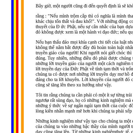
Bây giờ, một người cũng đi đến quyết định là sẽ khô
rằng : "Nếu mình trộm cắp thì có nghĩa là mình tha
khác chịu tổn thất và đau khổ!". Với những động c
thuyết của Đ ức Phật, nếu sự cân nhắc của bạn dựa
đó không được xem là một hành vi đạo đức; nếu quy
Nếu bạn thấu đáo mọi khía cạnh chi tiết của luật 
không thể nắm bắt được đầy đủ hoàn toàn luật nhâ
truyền giáo của người! Khi người nói giết chóc th
đúng. Tuy nhiên, những điều đó phải được chúng t
những lời truyền giáo của người một cách nghiêm 
lời truyền dạy của Đức Phật về tính tạm thời và tr
chúng ta có được nơi những lời truyền dạy mơ hồ đ
đáng cho ta lời khuyên. Lời khuyên của người đó c
cũng sẽ tăng lên theo xu hướng như vậy.
Tôi tin rằng chúng ta cần phải có một ít sự từng tr
ngươiø rất sùng đạo, họ có những kinh nghiệm mà c
những ý thức về sự ngắn ngủi tạm thời của cuộc đờ
lòng kiên nhẫn mạnh mẽ hơn khi chúng ta phải xếp 
Những kinh nghiệm như vậy tạo cho chúng ta một cả
của chúng ta vào những bậc thầy của mình người tr
dạy cũng tăng lên. Từ những kinh nghiệmthực tế, c