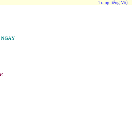
Trang tiếng Việt
G NGÀY
FE