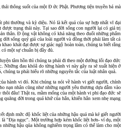
g thái thông suốt của một Đ ức Phật. Phương tiện truyền bá mà
t phi thường và kỳ diệu. Nó là kết quả của sự hợp nhất vĩ đại
ược trạng thái này. Tại sao đời sống con người lại có giá trị
a bản thân. Đ ộng vật không có khả năng theo đuổi những phẩm
đời sống quý giá của loài người và đồng thời phải làm tất cả
 khao khát đạt được sự giác ngộ hoàn toàn, chúng ta biết rằng
 có một sự chuẩn bị đầy đủ.
luyện tâm hồn thì chúng ta phải đi theo một đường lối đạo đức
ức. Những đau khỏâ do từng hành vi này gây ra sẽ xuất hiện ở
 chúng ta phải hiểu rõ những nguyên tắc của luật nhân quả.
a hành vi đó. Khi chúng ta nói về hành vi giết người, chính
a cho nạn nhân cũng như những người yêu thương dựa dẫm vào
 thôi đâu! Thật ra, mầm mống của một hành vi phi đạo đức sẽ
những quãng đời trong quá khứ của hắn, khiến hắn xem nhẹ mạng
uyết định mức độ khốc liệt của những hậu quả mà kẻ giết người
gọi là "Địa ngục". Một trường hợp kém khốc liệt hơn- ví dụ, một
y ra những hậu qủa không nghiêm trọng lắm có thể làm cho một