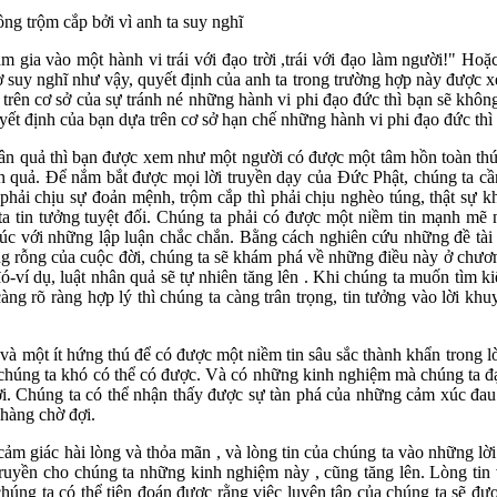
ng trộm cắp bởi vì anh ta suy nghĩ
m gia vào một hành vi trái với đạo trời ,trái với đạo làm người!" Ho
ơ suy nghĩ như vậy, quyết định của anh ta trong trường hợp này được x
 trên cơ sở của sự tránh né những hành vi phi đạo đức thì bạn sẽ khô
ết định của bạn dựa trên cơ sở hạn chế những hành vi phi đạo đức thì
nhân quả thì bạn được xem như một người có được một tâm hồn toàn thức
n quả. Để nắm bắt được mọi lời truyền dạy của Đức Phật, chúng ta cầ
ì phải chịu sự đoản mệnh, trộm cắp thì phải chịu nghèo túng, thật sự
a tin tưởng tuyệt đối. Chúng ta phải có được một niềm tin mạnh mẽ n
túc với những lập luận chắc chắn. Bằng cách nghiên cứu những đề tà
ống rỗng của cuộc đời, chúng ta sẽ khám phá về những điều này ở chươn
ó-ví dụ, luật nhân quả sẽ tự nhiên tăng lên . Khi chúng ta muốn tìm 
àng rõ ràng hợp lý thì chúng ta càng trân trọng, tin tưởng vào lời k
ải và một ít hứng thú để có được một niềm tin sâu sắc thành khẩn trong
húng ta khó có thể có được. Và có những kinh nghiệm mà chúng ta đạt
i. Chúng ta có thể nhận thấy được sự tàn phá của những cảm xúc đau 
hàng chờ đợi.
m giác hài lòng và thỏa mãn , và lòng tin của chúng ta vào những lời
uyền cho chúng ta những kinh nghiệm này , cũng tăng lên. Lòng tin v
húng ta có thể tiên đoán được rằng việc luyện tập của chúng ta sẽ đ