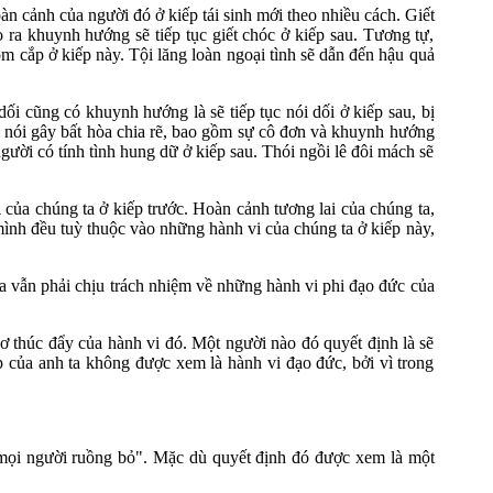
n cảnh của người đó ở kiếp tái sinh mới theo nhiều cách. Giết
o ra khuynh hướng sẽ tiếp tục giết chóc ở kiếp sau. Tương tự,
ộm cắp ở kiếp này. Tội lăng loàn ngoại tình sẽ dẫn đến hậu quả
ối cũng có khuynh hướng là sẽ tiếp tục nói dối ở kiếp sau, bị
ời nói gây bất hòa chia rẽ, bao gồm sự cô đơn và khuynh hướng
gười có tính tình hung dữ ở kiếp sau. Thói ngồi lê đôi mách sẽ
 của chúng ta ở kiếp trước. Hoàn cảnh tương lai của chúng ta,
ình đều tuỳ thuộc vào những hành vi của chúng ta ở kiếp này,
ta vẫn phải chịu trách nhiệm về những hành vi phi đạo đức của
 thúc đẩy của hành vi đó. Một người nào đó quyết định là sẽ
ắp của anh ta không được xem là hành vi đạo đức, bởi vì trong
 mọi người ruồng bỏ". Mặc dù quyết định đó được xem là một