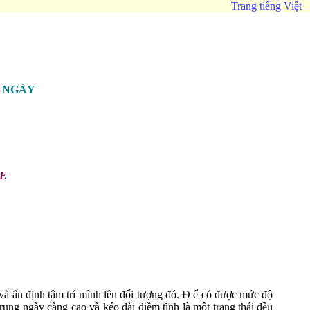
Trang tiếng Việt
G NGÀY
FE
 và ấn định tâm trí mình lên đối tượng đó. Đ ể có được mức độ
ung ngày càng cao và kéo dài điềm tĩnh là một trạng thái đều