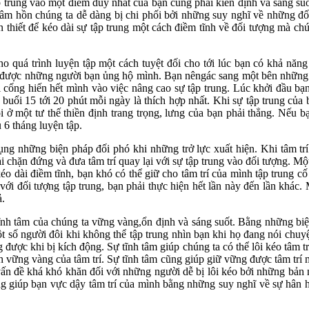
ập trung vào một điểm duy nhất của bạn cũng phải kiên định và sáng suốt
Tâm hồn chúng ta dễ dàng bị chi phối bởi những suy nghĩ về những đ
n thiết để kéo dài sự tập trung một cách điềm tĩnh về đối tượng mà chún
ho quá trình luyện tập một cách tuyệt đối cho tới lúc bạn có khả nă
có được những người bạn ủng hộ mình. Bạn nêngác sang một bên những lo
ải cống hiến hết mình vào việc nâng cao sự tập trung. Lúc khởi đầu b
uổi 15 tới 20 phút mỗi ngày là thích hợp nhất. Khi sự tập trung của b
i ở một tư thế thiền định trang trọng, lưng của bạn phải thẳng. Nếu b
 6 tháng luyện tập.
ụng những biện pháp đối phó khi những trở lực xuất hiện. Khi tâm tr
 chặn đứng và đưa tâm trí quay lại với sự tập trung vào đối tượng. Một
kéo dài điềm tĩnh, bạn khó có thể giữ cho tâm trí của mình tập trung c
với đối tượng tập trung, bạn phải thực hiện hết lần này đến lần khác. 
ả.
tĩnh tâm của chúng ta vững vàng,ổn định và sáng suốt. Bằng những biện
t số người đôi khi không thể tập trung nhìn bạn khi họ đang nói chuy
 được khi bị kích động. Sự tĩnh tâm giúp chúng ta có thể lôi kéo tâm tr
ịnh vững vàng của tâm trí. Sự tĩnh tâm cũng giúp giữ vững được tâm trí
ấn đề khá khó khăn đối với những người dễ bị lôi kéo bởi những bản nă
ọng giúp bạn vực dậy tâm trí của mình bằng những suy nghĩ về sự hân h