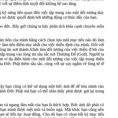
 với sự điềm tĩnh tuyệt đối không hề sao lãng.
g kỹ năng liên quan đến việc tập trung vào một đối tượng duy
a nó được quyết định bởi những động cơ thúc đẩy của bạn.
ạo đức. Bây giờ chúng ta hãy phân tích khía cạnh chuyên môn
n tâm hồn của mình bằng cách chọn lựa một mục tiêu nào đó làm
 làm tiêu điểm duy nhất cho việc thiền định của mình. Đối với
òng tin nơi thánh Allah làm đối tượng của việc thiền đ?nh của
iữ tập trung vào lòng tin sâu sắc nơi Thượng Đế (God). Người ta
ví dụ điển hình cho một đối tượng của việc tập trung thiền
ủa Đức Phật thêm sâu sắc, cùng với sự suy ngẫm về lòng tử tế
vậy bạn cũng có thể sử dụng một bức ảnh để dễ hòa mình vào
ảnh Đức Phật mà bạn có thể nhìn thấy phải được gợi lại trong
 và ngang tầm mắt của bạn là thích hợp. Bức ảnh đó phải có
p bạn tránh được mệt mỏi và buồn ngủ. Mặt khác bạn cũng nên
n sẽ liên tục hoạt động. Cho dù bạn có chọn bất kỳ mục tiêu