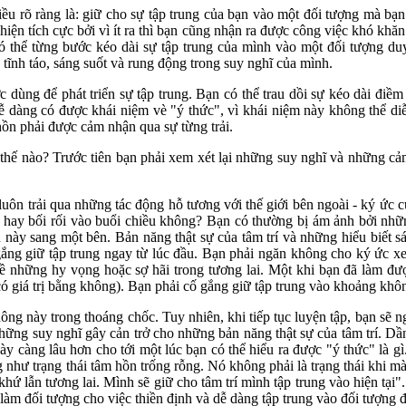
iều rõ ràng là: giữ cho sự tập trung của bạn vào một đối tượng mà bạn
ện tích cực bởi vì ít ra thì bạn cũng nhận ra được công việc khó khăn 
ó thể từng bước kéo dài sự tập trung của mình vào một đối tượng duy
tĩnh táo, sáng suốt và rung động trong suy nghĩ của mình.
c dùng để phát triển sự tập trung. Bạn có thể trau dồi sự kéo dài điềm
ễ dàng có được khái niệm vè "ý thức", vì khái niệm này không thể diễn
hồn phải được cảm nhận qua sự từng trải.
ư thế nào? Trước tiên bạn phải xem xét lại những suy nghĩ và những cả
a luôn trải qua những tác động hỗ tương với thế giới bên ngoài - ký ức 
hay bối rối vào buổi chiều không? Bạn có thường bị ám ảnh bởi nhữn
 này sang một bên. Bản năng thật sự của tâm trí và những hiểu biết 
gắng giữ tập trung ngay từ lúc đầu. Bạn phải ngăn không cho ký ức x
ề những hy vọng hoặc sợ hãi trong tương lai. Một khi bạn đã làm đư
ó giá trị bằng không). Bạn phải cố gắng giữ tập trung vào khoảng khô
ông này trong thoáng chốc. Tuy nhiên, khi tiếp tục luyện tập, bạn sẽ n
ng suy nghĩ gây cản trở cho những bản năng thật sự của tâm trí. Dần 
y càng lâu hơn cho tới một lúc bạn có thể hiểu ra được "ý thức" là gì.
ống như trạng thái tâm hồn trống rỗng. Nó không phải là trạng thái khi 
khứ lẫn tương lai. Mình sẽ giữ cho tâm trí mình tập trung vào hiện tại"
) làm đối tượng cho việc thiền định và dễ dàng tập trung vào đối tượng đ