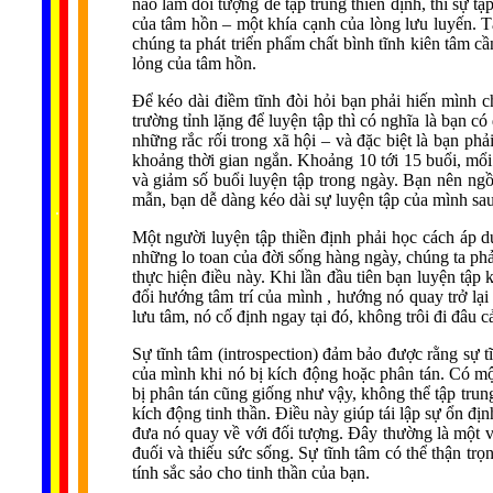
nào làm đối tượng để tập trung thiền định, thì sự t
của tâm hồn – một khía cạnh của lòng lưu luyến. 
chúng ta phát triển phẩm chất bình tĩnh kiên tâm cầ
lỏng của tâm hồn.
Để kéo dài điềm tĩnh đòi hỏi bạn phải hiến mình c
trường tỉnh lặng để luyện tập thì có nghĩa là bạn 
những rắc rối trong xã hội – và đặc biệt là bạn ph
khoảng thời gian ngắn. Khoảng 10 tới 15 buổi, mổi b
và giảm số buổi luyện tập trong ngày. Bạn nên ngồ
......
mẫn, bạn dễ dàng kéo dài sự luyện tập của mình sau
..
.
..
.
.
...
Một người luyện tập thiền định phải học cách áp d
những lo toan của đời sống hàng ngày, chúng ta phải
thực hiện điều này. Khi lần đầu tiên bạn luyện tập 
đổi hướng tâm trí của mình , hướng nó quay trở lại 
lưu tâm, nó cố định ngay tại đó, không trôi đi đâu c
Sự tĩnh tâm (introspection) đảm bảo được rằng sự 
của mình khi nó bị kích động hoặc phân tán. Có mộ
bị phân tán cũng giống như vậy, không thể tập trung
kích động tinh thần. Điều này giúp tái lập sự ổn đ
đưa nó quay về với đối tượng. Đây thường là một v
đuối và thiếu sức sống. Sự tĩnh tâm có thể thận tr
tính sắc sảo cho tinh thần của bạn.