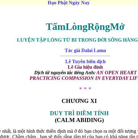
Đạo Phật Ngày Nay
TấmLòngRộngMở
LUYỆN TẬP LÒNG TỪ BI TRONG ĐỜI SỐNG HÀN
Tác giả Dalai Lama
Lê Tuyên biên dịch
Lê Gia hiệu đính
Dịch từ nguyên tác tiếng Anh:
AN OPEN HEART
PRACTICING COMPASSION IN EVERYDAY LI
* * *
CHƯƠNG XI
DUY TRÌ ĐIỀM TỈNH
(CALM ABIDING)
y nhất, là một hình thức thiền định mà ở đó bạn chọn ra một đối tượng
được. Chầm chậm , bạn sẽ thấy rằng tâm trí của bạn có khả năng tập tr