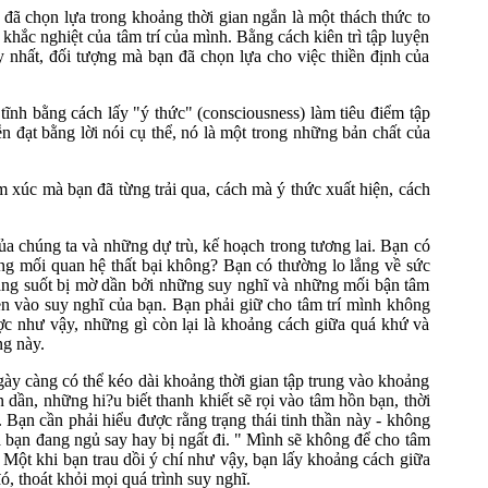
 đã chọn lựa trong khoảng thời gian ngắn là một thách thức to
khắc nghiệt của tâm trí của mình. Bằng cách kiên trì tập luyện
 nhất, đối tượng mà bạn đã chọn lựa cho việc thiền định của
 tĩnh bằng cách lấy "ý thức" (consciousness) làm tiêu điểm tập
 đạt bằng lời nói cụ thể, nó là một trong những bản chất của
m xúc mà bạn đã từng trải qua, cách mà ý thức xuất hiện, cách
của chúng ta và những dự trù, kế hoạch trong tương lai. Bạn có
g mối quan hệ thất bại không? Bạn có thường lo lắng về sức
sáng suốt bị mờ dần bởi những suy nghĩ và những mối bận tâm
en vào suy nghĩ của bạn. Bạn phải giữ cho tâm trí mình không
ợc như vậy, những gì còn lại là khoảng cách giữa quá khứ và
ng này.
gày càng có thể kéo dài khoảng thời gian tập trung vào khoảng
dần, những hi?u biết thanh khiết sẽ rọi vào tâm hồn bạn, thời
 Bạn cần phải hiểu được rằng trạng thái tinh thần này - không
mà bạn đang ngủ say hay bị ngất đi. " Mình sẽ không để cho tâm
. Một khi bạn trau dồi ý chí như vậy, bạn lấy khoảng cách giữa
ó, thoát khỏi mọi quá trình suy nghĩ.