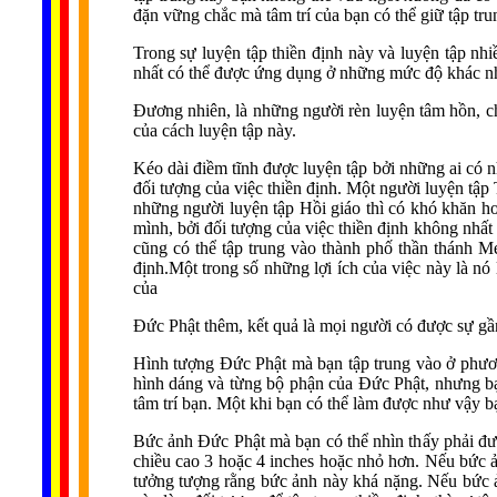
đặn vững chắc mà tâm trí của bạn có thể giữ tập tru
Trong sự luyện tập thiền định này và luyện tập nh
nhất có thể được ứng dụng ở những mức độ khác nha
Đương nhiên, là những người rèn luyện tâm hồn, c
của cách luyện tập này.
Kéo dài điềm tĩnh được luyện tập bởi những ai có n
đối tượng của việc thiền định. Một người luyện tập
những người luyện tập Hồi giáo thì có khó khăn hơn
mình, bởi đối tượng của việc thiền định không nhất 
cũng có thể tập trung vào thành phố thần thánh M
định.Một trong số những lợi ích của việc này là n
của
Đức Phật thêm, kết quả là mọi người có được sự gầ
Hình tượng Đức Phật mà bạn tập trung vào ở phươ
hình dáng và từng bộ phận của Đức Phật, nhưng bạn
tâm trí bạn. Một khi bạn có thể làm được như vậy bạ
Bức ảnh Đức Phật mà bạn có thể nhìn thấy phải đư
chiều cao 3 hoặc 4 inches hoặc nhỏ hơn. Nếu bức ả
tưởng tượng rằng bức ảnh này khá nặng. Nếu bức ản