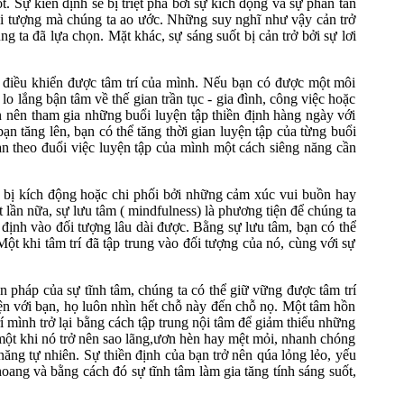
. Sự kiên định sẽ bị triệt phá bởi sự kích động và sự phân tán
ối tượng mà chúng ta ao ước. Những suy nghĩ như vậy cản trở
g ta đã lựa chọn. Mặt khác, sự sáng suốt bị cản trở bởi sự lơi
ng điều khiển được tâm trí của mình. Nếu bạn có được một môi
 lắng bận tâm về thế gian trần tục - gia đình, công việc hoặc
ạn nên tham gia những buổi luyện tập thiền định hàng ngày với
ạn tăng lên, bạn có thể tăng thời gian luyện tập của từng buổi
ạn theo đuổi việc luyện tập của mình một cách siêng năng cần
í bị kích động hoặc chi phối bởi những cảm xúc vui buồn hay
 lần nữa, sự lưu tâm ( mindfulness) là phương tiện để chúng ta
ố định vào đối tượng lâu dài được. Bằng sự lưu tâm, bạn có thể
Một khi tâm trí đã tập trung vào đối tượng của nó, cùng với sự
 pháp của sự tĩnh tâm, chúng ta có thể giữ vững được tâm trí
ện với bạn, họ luôn nhìn hết chỗ này đến chỗ nọ. Một tâm hồn
í mình trở lại bằng cách tập trung nội tâm để giảm thiểu những
 một khi nó trở nên sao lãng,ươn hèn hay mệt mỏi, nhanh chóng
ng tự nhiên. Sự thiền định của bạn trở nên qúa lỏng lẻo, yếu
oang và bằng cách đó sự tĩnh tâm làm gia tăng tính sáng suốt,