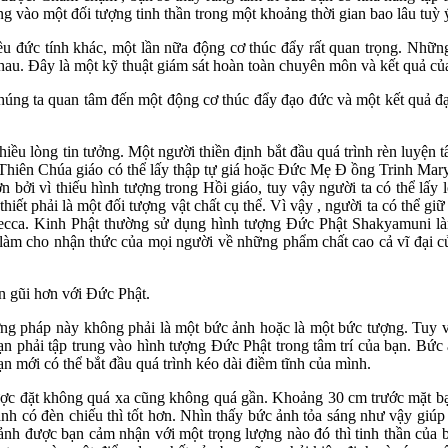
ng vào một đối tượng tinh thần trong một khoảng thời gian bao lâu tuỳ ý
iều đức tính khác, một lần nữa động cơ thúc đẩy rất quan trọng. Nhữn
u. Đây là một kỹ thuật giám sát hoàn toàn chuyên môn và kết quả củ
húng ta quan tâm đến một động cơ thúc đẩy đạo đức và một kết quả đ
hiều lòng tin tưởng. Một người thiền định bắt đầu quá trình rèn luyệ
 Thiên Chúa giáo có thể lấy thập tự giá hoặc Đức Mẹ Đ ồng Trinh Mary
 bởi vì thiếu hình tượng trong Hồi giáo, tuy vậy người ta có thể lấy l
thiết phải là một đối tượng vật chất cụ thể. Vì vậy , người ta có thể g
ecca. Kinh Phật thường sử dụng hình tượng Đức Phật Shakyamuni làm 
ó làm cho nhận thức của mọi người về những phẩm chất cao cả vĩ đại c
n gũi hơn với Đức Phật.
ng pháp này không phải là một bức ảnh hoặc là một bức tượng. Tuy 
 phải tập trung vào hình tượng Đức Phật trong tâm trí của bạn. Bức 
n mới có thể bắt đầu quá trình kéo dài điềm tĩnh của mình.
ợc đặt không quá xa cũng không quá gần. Khoảng 30 cm trước mặt bạn
nh có đèn chiếu thì tốt hơn. Nhìn thấy bức ảnh tỏa sáng như vậy giú
h được bạn cảm nhận với một trọng lượng nào đó thì tinh thần của bạ