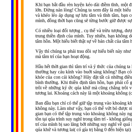
Khi bạn bắt đầu rèn luyện kéo dài điềm tĩnh, một đ
lớn. Đừng nản lòng! Chúng ta xem đây là một biểu hi
và khéo léo áp dụng sự lưu tâm và tĩnh tâm, bạn c
mình, đồng thời bạn cũng sẽ từng bước giữ được sự 
Có nhiều loại đối tượng , cụ thể và trừu tượng, đượ
trung thiền định của mình. Tuy nhiên, bạn không d
tâm hồn. Một hiểu biết thật sự về bản chất của tâm 
Vậy thì chúng ta phải trau dồi sự hiểu biết này nh
mà tâm trí của bạn hoạt động.
Hầu hết thời gian thì tâm trí và ý thức của chúng t
thường hay cáu kỉnh vào buởi sáng không? Bạn có 
khỏe của con cái không? Hãy đặt tất cả những điều
bình thường. Khi thiền định tâm hồn, bạn phải cố 
trôi về những ký ức qúa khứ mà cũng chẳng trôi v
tương lai. Khoảng cách này là một khoảng không (c
Ban đầu bạn chỉ có thể giữ tập trung vào khoảng kh
không này. Làm như vậy, bạn có thể vứt bỏ được nhữ
gian bạn có thể tập trung vào khoảng không này ngà
tồn tại qúa trình suy nghĩ trong tâm trí - không gi
trí của mình bị sao lãng bởi những suy nghĩ về quá 
qúa khứ và tương lai( có gía trị bằng 0 đến hiện tại