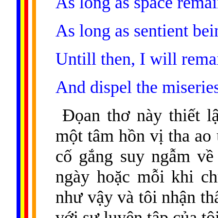
As long as space remai
As long as sentient be
Untill then, I will rema
And dispel the miseries
Đọan thơ này thiết lậ
một tâm hồn vị tha ao
cố gắng suy ngẫm về 
ngày hoặc mỗi khi ch
như vậy và tôi nhận th
với sự luyện tập của tôi