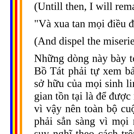
(Untill then, I will rem
"Và xua tan mọi điều đ
(And dispel the miserie
Những dòng này bày t
Bồ Tát phải tự xem b
sở hữu của mọi sinh li
gian tồn tại là để đượ
vì vậy nên toàn bộ cuộ
phải sẳn sàng vì mọi 
suy nghĩ theo cách trê