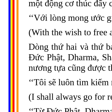
một động cơ thúc đẩy 
‘‘Với lòng mong ước giả
(With the wish to free 
Dòng thứ hai và thứ b
Đức Phật, Dharma, Sh
nương tựa cũng được th
‘‘Tôi sẽ luôn tìm kiếm
(I shall always go for 
......
..
.
..
.
.
‘‘Từ Đức Phật, Dharma
...