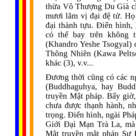
thừa Vô Thượng Du Già cho
mươi lăm vị đại đệ tử. Họ
đại thành tựu. Điển hìn
có thể bay trên không
(Khandro Yeshe Tsogyal) c
Thông Nhiên (Kawa Pelts
khác (3), v.v...
Đương thời cũng có các n
(Buddhaguhya, hay Buddh
truyền Mật pháp. Bấy giờ
chưa được thạnh hành, nh
trọng. Điển hình, ngài P
Giới Đại Mạn Trà La, mà
Mật truyền mật pháp Sự 