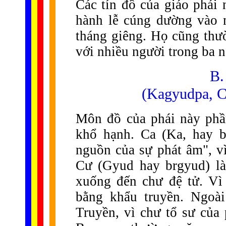
Các tín đồ của giáo phái
hành lễ cúng dường vào 
tháng giêng. Họ cũng thư
với nhiều người trong ba 
B.
(Kagyudpa, C
Môn đồ của phái này phầ
khổ hạnh. Ca (Ka, hay b
nguồn của sự phát âm", vì
Cư (Gyud hay brgyud) là 
xuống đến chư đệ tử. Vì 
bằng khẩu truyền. Ngoà
Truyền, vì chư tổ sư củ