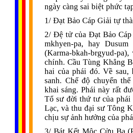
ngày càng sai biệt phức tạp
1/ Đạt Bảo Cáp Giải tự thà
2/ Đệ tử của Đạt Bảo Cá
mkhyen-pa, hay Dusum 
(Karma-bkah-brgyud-pa),
chính. Cầu Tùng Khẳng Ba 
hai của phái đó. Về sau, 
sanh. Chế độ chuyển thế
khai sáng. Phái này rất đ
Tổ sư đời thứ tư của phá
Lạc, và thu đại sư Tông K
chịu sự ảnh hưởng của ph
3/ Bát Kết Mộc Cửu Ba (P