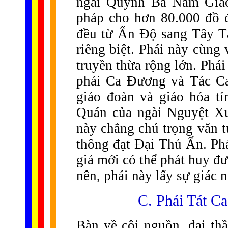
ngài Quỳnh Ba Nam Giao
pháp cho hơn 80.000 đồ 
đều từ Ấn Độ sang Tây Tạ
riêng biệt. Phái này cùng
truyền thừa rộng lớn. Phá
phái Ca Đương và Tác Ca
giáo đoàn và giáo hóa tí
Quán của ngài Nguyệt Xư
này chẳng chú trọng văn t
thông đạt Đại Thủ Ấn. Ph
giả mới có thể phát huy đ
nên, phái này lấy sự giác 
C. Phái Tát Ca
Bàn về cội nguồn, đại t