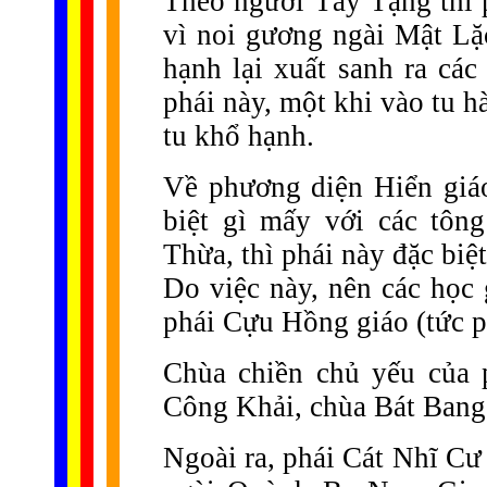
Theo người Tây Tạng thì 
vì noi gương ngài Mật Lặ
hạnh lại xuất sanh ra các
phái này, một khi vào tu h
tu khổ hạnh.
Về phương diện Hiển giáo
biệt gì mấy với các tôn
Thừa, thì phái này đặc bi
Do việc này, nên các học 
phái Cựu Hồng giáo (tức 
Chùa chiền chủ yếu của 
Công Khải, chùa Bát Ban
Ngoài ra, phái Cát Nhĩ Cư