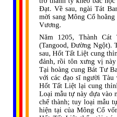
trở thành tỳ kheo bác học
Đạt. Về sau, ngài Tát B
mời sang Mông Cổ hoằng 
Vương.
Năm 1205, Thành Cát
(Tangood, Đường Ngột). 
sau, Hốt Tất Liệt cung thỉ
đảnh, rồi tôn xưng vị nà
Tại hoàng cung Bát Tư Ba 
với các đạo sĩ người Tàu
Hốt Tất Liệt lại cung th
Loại mẫu tự này dựa vào 
chế thành; tuy loại mẫu 
hiện tại của Mông Cổ vố