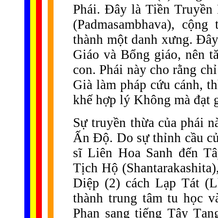
Phái. Đây là Tiền Truyền
(Padmasambhava), cộng
thành một danh xưng. Đây 
Giáo và Bổng giáo, nên tă
con. Phái này cho rằng ch
Già làm pháp cứu cánh, thì
khế hợp lý Không mà đạt gi
Sự truyền thừa của phái n
Ấn Độ. Do sự thỉnh cầu c
sĩ Liên Hoa Sanh đến Tâ
Tịch Hộ (Shantarakashita)
Diệp (2) cách Lạp Tát (
thành trung tâm tu học và
Phạn sang tiếng Tây Tạn