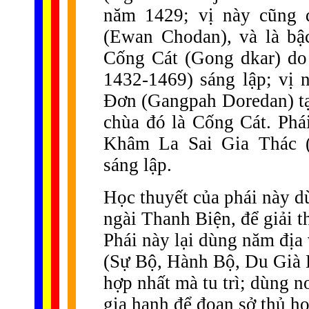
năm 1429; vị này cũng
(Ewan Chodan), và là bậc
Cống Cát (Gong dkar) d
1432-1469) sáng lập; vị
Đơn (Gangpah Doredan) tạ
chùa đó là Cống Cát. Phái
Khâm La Sai Gia Thác (
sáng lập.
Học thuyết của phái này d
ngài Thanh Biện, để giải t
Phái này lại dùng năm địa
(Sự Bộ, Hành Bộ, Du Già 
hợp nhất mà tu trì; dùng n
gia hạnh để đoạn sở thủ h