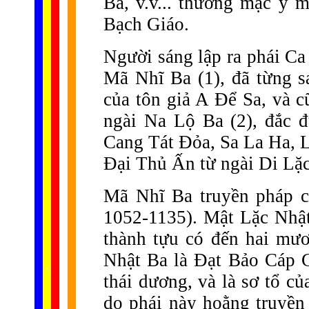
Ba, v.v... thường mặc y m
Bạch Giáo.
Người sáng lập ra phái Ca
Mã Nhĩ Ba (1), đã từng s
của tôn giả A Để Sa, và c
ngài Na Lộ Ba (2), đắc 
Cang Tát Đỏa, Sa La Ha, 
Đại Thủ Ấn từ ngài Di Lặc
Mã Nhĩ Ba truyền pháp c
1052-1135). Mật Lặc Nhật 
thành tựu có đến hai mươ
Nhật Ba là Đạt Bảo Cáp Gi
......
.
.
.
.
.
...
thái dương, và là sơ tổ củ
do phái này hoằng truyền 