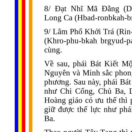
8/ Đạt Nhĩ Mã Đằng (Dh
Long Ca (Hbad-ronbkah-b
9/ Lâm Phổ Khởi Trá (Rin-
(Khro-phu-bkah brgyud-pa
cùng.
Về sau, phái Bát Kiết M
Nguyên và Minh sắc phong
phương. Sau này, phái Bát
như Chi Cống, Chủ Ba, D
Hoàng giáo có ưu thế thì 
giữ được thế lực như ph
Ba.