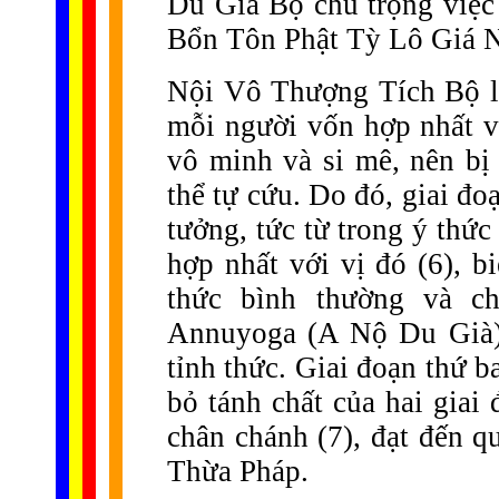
Du Già Bộ chú trọng việc 
Bổn Tôn Phật Tỳ Lô Giá 
Nội Vô Thượng Tích Bộ l
mỗi người vốn hợp nhất vớ
vô minh và si mê, nên bị
thể tự cứu. Do đó, giai đo
tưởng, tức từ trong ý thức
hợp nhất với vị đó (6), bi
thức bình thường và ch
Annuyoga (A Nộ Du Già),
tỉnh thức. Giai đoạn thứ b
bỏ tánh chất của hai giai
chân chánh (7), đạt đến q
Thừa Pháp.