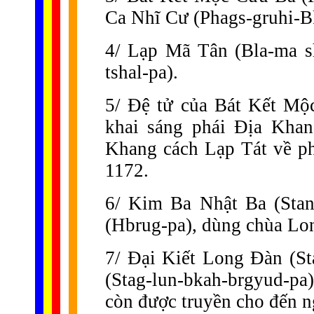
Ca Nhĩ Cư (Phags-gruhi-B
4/ Lạp Mã Tân (Bla-ma s
tshal-pa).
5/ Đệ tử của Bát Kết Mộ
khai sáng phái Địa Khan
Khang cách Lạp Tát về p
1172.
6/ Kim Ba Nhật Ba (Stan-
(Hbrug-pa), dùng chùa Lon
7/ Đại Kiết Long Đàn (St
(Stag-lun-bkah-brgyud-pa)
còn được truyền cho đến n