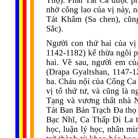
Thọ). Phái Tát Ca được ph
nhờ công lao của vị này, n
Tát Khâm (Sa chen), cũng
Sắc).
Người con thứ hai của v
1142-1182) kế thừa ngôi ph
hai. Về sau, người em c
(Drapa Gyaltshan, 1147-12
ba. Cháu nội của Cống Ca 
vị tổ thứ tư, và cũng là 
Tạng và vương thất nhà 
Tát Ban Bán Trạch Đa thọ 
Bạc Nhĩ, Ca Thấp Di La t
học, luận lý học, nhân mi