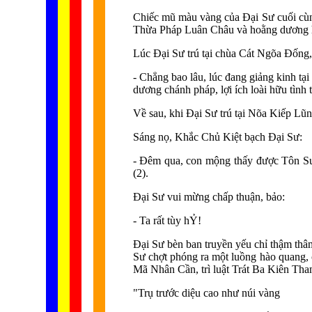
Chiếc mũ màu vàng của Đại Sư cuối cùng
Thừa Pháp Luân Châu và hoằng dương họ
Lúc Đại Sư trú tại chùa Cát Ngõa Đống,
- Chẳng bao lâu, lúc đang giảng kinh t
dương chánh pháp, lợi ích loài hữu tình t
Về sau, khi Đại Sư trú tại Nõa Kiếp Lũn
Sáng nọ, Khắc Chủ Kiệt bạch Đại Sư:
- Đêm qua, con mộng thấy được Tôn Sư 
(2).
Đại Sư vui mừng chấp thuận, bảo:
- Ta rất tùy hỶ!
Đại Sư bèn ban truyền yếu chỉ thậm thâ
Sư chợt phóng ra một luồng hào quang, c
Mã Nhân Cần, trì luật Trát Ba Kiên Tham
"Trụ trước diệu cao như núi vàng