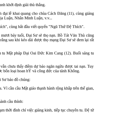
h khởi định giải thù thắng.
đại lễ khai quang cho chùa Cách Đăng (11), cùng giảng
 Luận, Nhân Minh Luận, v.v...
ch", cùng bắt đầu viết quyển "Ngũ Thứ Đệ Thích".
mươi bảy tuổi, Đại Sư sẽ thọ nạn. Bồ Tát Văn Thù cũng
 rằng sau khi kéo dài được thọ mạng Đại Sư sẽ đem lại rất
yên tu Mật pháp Đại Oai Đức Kim Cang (12). Buổi sáng tu
g vẫn chưa thấy điềm dự báo ngăn ngừa được tai nạn. Tuy
ợc bốn loại hoan hỶ và công đức của tánh Không.
ại Sư bảo đồ chúng:
a. Vì cần cầu Mật giáo thạnh hành rộng khắp trên thế gian,
hành cầu thỉnh:
 thời đình chỉ việc giảng kinh, tiếp tục chuyên tu. Đệ tử