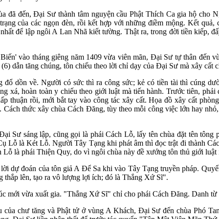
a đã đến, Đại Sư thành tâm nguyện cầu Phật Thích Ca gia hộ cho Ng
 trạng của các ngọn đèn, rồi kết hợp với những điềm mộng. Kết quả
nhất để lập ngôi A Lan Nhã kiết tường. Thật ra, trong đời tiền kiếp, 
ến' vào tháng giêng năm 1409 vừa viên mãn, Đại Sư tự thân đến vùng
) dẫn tăng chúng, tôn chiếu theo lời chỉ dạy của Đại Sư mà xây cất
đổ dồn về. Người có sức thì ra công sức; kẻ có tiền tài thì cúng dườ
g xá, hoàn toàn y chiếu theo giới luật mà tiến hành. Trước tiên, phải q
p thuận rồi, mới bắt tay vào công tác xây cất. Họa đồ xây cất phòng x
t. Cách thức xây chùa Cách Đăng, tùy theo mỗi công việc lớn hay nhỏ, Đ
i Sư sáng lập, cũng gọi là phái Cách Lỗ, lấy tên chùa đặt tên tông
Cụ Lỗ là Két Lỗ. Người Tây Tạng khi phát âm thì đọc trật đi thành C
 Lỗ là phái Thiện Quy, do vì ngôi chùa này đề xướng tôn thủ giới luật
 lời dự đoán của tôn giả A Để Sa khi vào Tây Tạng truyền pháp. Quy
hắp lên, tạo ra vô lượng lợi ích; đó là Thắng Xứ Sĩ".
úc mới vừa xuất gia. "Thắng Xứ Sĩ" chỉ cho phái Cách Đăng. Danh từ
cầu của chư tăng và Phật tử ở vùng A Khách, Đại Sư đến chùa Phó T