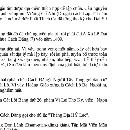
ài tìm được địa điểm thích hợp để lập chùa. Cầu nguyện
, cạnh vùng núi Vượng Cổ Nhĩ (Drogri) cách Lạp Tát năm
đấy là nơi mà đức Phật Thích Ca đã từng thọ ký cho Đại Sư
 đất đó để chú nguyện gia trì, rồi phái đại A Xà Lê Đạt
 chùa Cách Đăng (7) vào năm 1409.
ng tiền tài. Vì vậy, trong vòng một năm, xây cất hơn bảy
uán sát địa lý mà lập bày, rồi lại phải tuyên bố trước toàn
á, tăng xá, đại điện, nhà ăn, nhà bếp, v.v... hết thảy đều
ại Sư đều làm theo quy định của giới luật, tức là tự thân
 phái (phái chùa Cách Đăng). Người Tây Tạng gọi danh từ
ách Lỗ. Vì vậy, Hoàng Giáo xưng là Cách Lỗ Ba. Ngoài ra,
 nghiêm mật.
ển Cát Lôi Bang thứ 26, phẩm Vị Lai Thọ Ký, viết: "Ngọn
 Cách Đăng gọi cho đủ là: "Thắng Địa HỶ Lạc".
ang Đơn Lãnh (Bsam-gtan-gling) giảng Tập Mật Viên Mãn