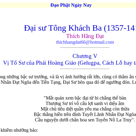
Đạo Phật Ngày Nay
Đại sư Tông Khách Ba (1357-14
Thích Hằng Đạt
thichhangdat66@hotmail.com
Chương V
Vị Tổ Sư của Phái Hoàng Giáo (Gelugpa, Cách Lỗ hay 
g những bậc sư trưởng, và là vị ảnh hưởng rất lớn, cùng có thâm ân s
 Nhân Đạt Ngõa đến Tiền Tạng, Đại Sư bèn qua đó để ngưỡng đón. Lúc
"Mắt quán xem bậc đại từ bi chẳng thể bàn
Thượng Sư trí vô cấu lợi sanh vi diệu âm
Mật chủ tiêu diệt quần yêu ma chẳng còn thừa
Bậc thắng hiền trên đỉnh Tuyết Lãnh Nhân Đạt Ngõa
Cầu nguyện dưới chân hoa sen Tuyên Nô La Truy".
 khiêm nhường bảo: