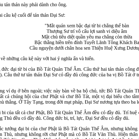
u tán thán này phải dành cho ông.
 câu kệ cuối để tán thán Đại Sư:
"Mắt quán xem bậc đại từ bi chẳng thể bàn
Thượng Sư trí vô cấu lợi sanh vi diệu âm
Mật chủ tiêu diệt quần yêu ma chẳng còn thừa
Bậc thắng hiền trên đỉnh Tuyết Lãnh Tông Khách B
Cầu nguyện dưới chân hoa sen Thiện Huệ Xưng Dươn
 về những câu kệ này với hai ý nghĩa ẩn và hiển.
ng đức đại từ bi của Bồ Tát Quán Thế Âm. Câu thứ hai tán thán công 
 Câu thứ tư tán thán Đại Sư có đầy đủ công đức của ba vị Bồ Tát ở tr
ướng ví dụ ở bên ngoài; việc này bàn về ba bộ chủ, tức Bồ Tát Quán
cả chúng hội của chư Phật và chư Bồ Tát, một vị đại biểu cho tâm đại
 thù thắng. Ở Tây Tạng, trong đời mạt pháp, Đại Sư nương tựa theo ba l
 bi của tất cả chư Phật, Bồ Tát Quán Thế Âm đều có đầy đủ. Trí huệ 
g Thủ đều có đầy đủ. Công đức bi, trí, lực, Đại Sư đều có đầy đủ.
sắc tướng đại bi của chư Phật là Bồ Tát Quán Thế Âm, nhưng không
Văn Thù, nhưng không rời chư Phật mà có Bồ Tát Văn Thù. Hiện thân 