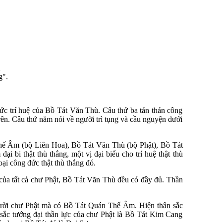
a
g".
đức trí huệ của Bồ Tát Văn Thù. Câu thứ ba tán thán công
ên. Câu thứ năm nói về người trì tụng và cầu nguyện dưới
 Thế Âm (bộ Liên Hoa), Bồ Tát Văn Thù (bộ Phật), Bồ Tát
 bi thật thù thắng, một vị đại biểu cho trí huệ thật thù
oại công đức thật thù thắng đó.
của tất cả chư Phật, Bồ Tát Văn Thù đều có đầy đủ. Thần
 rời chư Phật mà có Bồ Tát Quán Thế Âm. Hiện thân sắc
sắc tướng đại thần lực của chư Phật là Bồ Tát Kim Cang