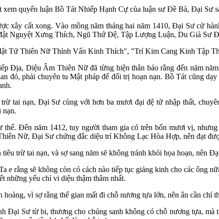
 xem quyển luận Bồ Tát Nhiếp Hạnh Cự của luận sư Đề Bà, Đại Sư san
c xây cất xong. Vào mồng năm tháng hai năm 1410, Đại Sư cử hành 
t Nguyệt Xưng Thích, Ngũ Thứ Đệ, Tập Lượng Luận, Du Già Sư Địa
Mật Tứ Thiên Nữ Thỉnh Vấn Kinh Thích", "Trí Kim Cang Kinh Tập Thí
iếp Địa, Diệu Âm Thiên Nữ đã từng hiện thân bảo rằng đến năm năm 
gian đó, phải chuyên tu Mật pháp để đối trị hoạn nạn. Bồ Tát cũng dạy
anh.
 trừ tai nạn, Đại Sư cùng với hơn ba mươi đại đệ tử nhập thất, chu
i nạn.
hư thế. Đến năm 1412, tuy người tham gia có trên bốn mươi vị, nhưn
 Thiên Nữ, Đại Sư chứng đắc diệu trí Không Lạc Hòa Hợp, nên đạt đư
tiêu trừ tai nạn, và sợ sang năm sẽ không tránh khỏi họa hoạn, nên Đ
Ta e rằng sẽ không còn có cách nào tiếp tục giảng kinh cho các ông nữ
ết những yếu chỉ vi diệu thậm thâm nhất.
hoàng, vì sợ rằng thế gian mất đi chỗ nương tựa lớn, nên ân cần chí t
nh Đại Sư từ bi, thương cho chúng sanh không có chỗ nương tựa, mà tạm