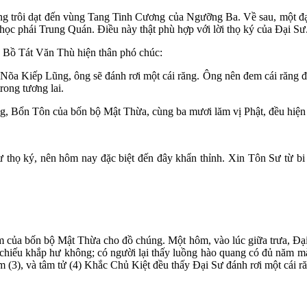
 trôi dạt đến vùng Tang Tinh Cương của Ngưỡng Ba. Về sau, một đại đ
c phái Trung Quán. Điều này thật phù hợp với lời thọ ký của Đại Sư
 Bồ Tát Văn Thù hiện thân phó chúc:
ại Nõa Kiếp Lũng, ông sẽ đánh rơi một cái răng. Ông nên đem cái răng
rong tương lai.
g, Bổn Tôn của bốn bộ Mật Thừa, cùng ba mươi lăm vị Phật, đều hiện t
thọ ký, nên hôm nay đặc biệt đến đây khẩn thỉnh. Xin Tôn Sư từ bi
m của bốn bộ Mật Thừa cho đồ chúng. Một hôm, vào lúc giữa trưa, Đại
hiếu khắp hư không; có người lại thấy luồng hào quang có đủ năm màu 
 (3), và tâm tử (4) Khắc Chủ Kiệt đều thấy Đại Sư đánh rơi một cái răn