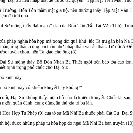
, Đại Sư liền nhập thất để trước tác quyển "Tập Mật Viên Mãn Thứ
Sư Trưởng, Bổn Tôn thầm mật gia hộ, nên thường thấy Tập Mật Văn T
iệm đã trải qua.
 Sư mộng thấy đại mạn đà la của Bổn Tôn (Bồ Tát Văn Thù). Trong
c của pháp nghĩa hòa hợp mà trong đời quá khứ, lúc Ta trú gần bên 
 thân, ứng thân, cùng hai thân như pháp thân và sắc thân. Từ đời A Để
 được tuyển chọn, nên Ta giao cho ông (8).
ại Sư mộng thấy Bố Đốn Nhân Ba Thiết ngồi trên bảo tòa cao lớn,
t trịnh trọng phó chúc cho Đại Sư:
bộ kinh này.
a bộ kinh này có khiếm khuyết hay không?"
cuối, Đại Sư không thấy một chỗ nào là khiếm khuyết. Chốc lát sau,
ngôn quán đảnh, cùng dùng ấn thủ gia trì ba lần.
Hòa Hợp Tu Pháp (9) của tổ sư Mã Nhĩ Ba thuộc phái Cát Cử, Đại Sư 
nh hội được những pháp tu hòa hợp do ngài Mã Nhĩ Ba ban truyền (10