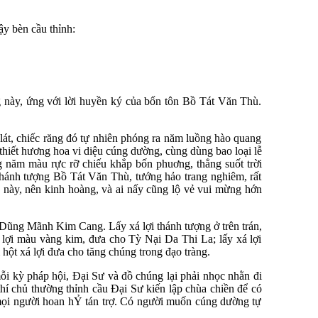
y bèn cầu thỉnh:
 này, ứng với lời huyền ký của bổn tôn Bồ Tát Văn Thù.
 lát, chiếc răng đó tự nhiên phóng ra năm luồng hào quang
thiết hương hoa vi diệu cúng dường, cùng dùng bao loại lễ
g năm màu rực rỡ chiếu khắp bốn phuơng, thẳng suốt trời
thánh tượng Bồ Tát Văn Thù, tướng hảo trang nghiêm, rất
c này, nên kinh hoàng, và ai nấy cũng lộ vẻ vui mừng hớn
o Dũng Mãnh Kim Cang. Lấy xá lợi thánh tượng ở trên trán,
 lợi màu vàng kim, đưa cho Tỳ Nại Da Thi La; lấy xá lợi
 hột xá lợi đưa cho tăng chúng trong đạo tràng.
i kỳ pháp hội, Đại Sư và đồ chúng lại phải nhọc nhằn đi
thí chủ thường thỉnh cầu Đại Sư kiến lập chùa chiền để có
mọi người hoan hỶ tán trợ. Có người muốn cúng dường tự