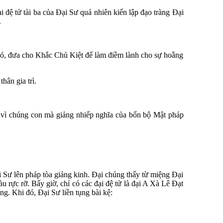
ệ tử tài ba của Đại Sư quả nhiên kiến lập đạo tràng Đại
.
 đó, đưa cho Khắc Chủ Kiệt để làm điềm lành cho sự hoằng
hân gia trì.
 vì chúng con mà giảng nhiếp nghĩa của bốn bộ Mật pháp
 Sư lên pháp tòa giảng kinh. Đại chúng thấy từ miệng Đại
rực rỡ. Bấy giờ, chỉ có các đại đệ tử là đại A Xà Lê Đạt
g. Khi đó, Đại Sư liền tụng bài kệ: