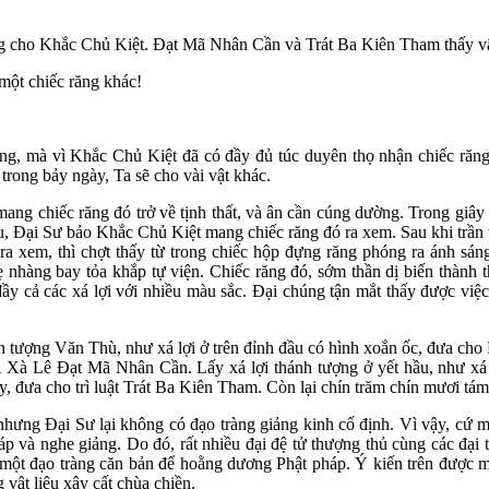
ng cho Khắc Chủ Kiệt. Đạt Mã Nhân Cần và Trát Ba Kiên Tham thấy vậ
một chiếc răng khác!
g, mà vì Khắc Chủ Kiệt đã có đầy đủ túc duyên thọ nhận chiếc răng
trong bảy ngày, Ta sẽ cho vài vật khác.
ang chiếc răng đó trở về tịnh thất, và ân cần cúng dường. Trong giây
u, Đại Sư bảo Khắc Chủ Kiệt mang chiếc răng đó ra xem. Sau khi trần 
a xem, thì chợt thấy từ trong chiếc hộp đựng răng phóng ra ánh sán
 nhàng bay tỏa khắp tự viện. Chiếc răng đó, sớm thần dị biến thành 
ầy cả các xá lợi với nhiều màu sắc. Đại chúng tận mắt thấy được việ
ánh tượng Văn Thù, như xá lợi ở trên đỉnh đầu có hình xoắn ốc, đưa ch
 A Xà Lê Đạt Mã Nhân Cần. Lấy xá lợi thánh tượng ở yết hầu, như xá
, đưa cho trì luật Trát Ba Kiên Tham. Còn lại chín trăm chín mươi tám
ưng Đại Sư lại không có đạo tràng giảng kinh cố định. Vì vậy, cứ mỗ
p và nghe giảng. Do đó, rất nhiều đại đệ tử thượng thủ cùng các đại 
 một đạo tràng căn bản để hoằng dương Phật pháp. Ý kiến trên được 
vật liệu xây cất chùa chiền.