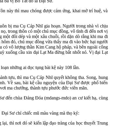
ủa ba vị Bồ Tát đó là Đại Sư.
Tôn này thì mau chóng được cảm ứng, khai mở trí huệ, và
luôn bị ma Cụ Cáp Nhĩ gia hoạn. Người trong nhà vì chịu
nọ, trong thôn có một chú mục đồng, vô tình đi đến nơi vị
 một đôi dép và một xâu chuỗi, rồi dặn dò rằng khi ma đi
êm hôm đó, chú mục đồng vừa thấy ma đi vào bức hại người
đều có vô lượng thần Kim Cang hộ pháp, và bên ngoài cổng
uỳ xuống cầu xin đại Lạt Ma đừng bắt nhốt nó. Vị đại Lạt
 loạn những ai đọc tụng bài kệ này 108 lần.
hành tựu, thì ma Cụ Cáp Nhĩ quyết không tha. Song, hung
h. Về sau, bài kệ cầu nguyện của Đại Sư được phổ biến
u vơi ma chướng, thành tựu phước đức viên mãn.
 Sư đến chùa Đáng Đóa (mdangs-mdo) an cư kiết hạ, cùng
, Đại Sư chỉ chiếc mũ màu vàng mà thọ ký:
i, thì nơi đó sẽ kiến lập đạo tràng của học thuyết Trung