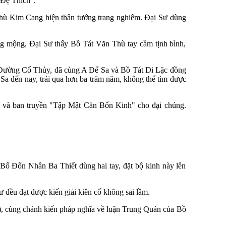
 Đệ Thích".
hù Kim Cang hiện thân tướng trang nghiêm. Đại Sư dùng
 mộng, Đại Sư thấy Bồ Tát Văn Thù tay cầm tịnh bình,
Na Đường Cổ Thủy, đã cùng A Để Sa và Bồ Tát Di Lặc đồng
 Sa đến nay, trải qua hơn ba trăm năm, không thể tìm được
 và ban truyền "Tập Mật Căn Bổn Kinh" cho đại chúng.
 Bố Đốn Nhân Ba Thiết dùng hai tay, đặt bộ kinh này lên
đều đạt được kiến giải kiên cố không sai lầm.
), cùng chánh kiến pháp nghĩa về luận Trung Quán của Bồ