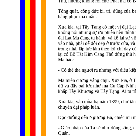
Thủ, nhưng không rời chư Phật mà có Bồ 
Tổng quát, công đức bi, trí, dũng của 
hàng phục ma quân.
Xưa kia, tại Tây Tạng có một vị đại Lạ
không nổi những sự ưu phiền nên thỉnh m
đại Lạt Ma đang tu hành, và kể lại sự v
vào nhà, phải để đôi dép ở trước cửa, 
trong nhà, lập tức làm theo lời chỉ dạ
lại có Bồ Tát Kim Cang Thủ đứng thủ hộ
Ma bảo:
- Có thể tha ngươi ra nhưng với điều kiệ
Ma miễn cưỡng vâng chịu. Xưa kia, ở Tâ
dữ và đầy oai lực như ma Cụ Cáp Nhĩ 
khắp Tây Khương và Tây Tạng. Ai tu trì 
Xưa kia, vào mùa hạ năm 1399, chư tăn
chuyển đại pháp luân.
Dọc đường đến Ngưỡng Ba, chiếc mũ màu 
- Giáo pháp của Ta sẽ như dòng sông, c
Quán.