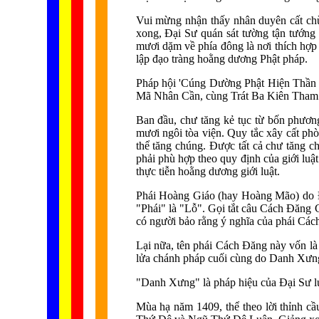
Vui mừng nhận thấy nhân duyên cất chù
xong, Đại Sư quán sát tường tận tướng
mươi dặm về phía đông là nơi thích hợp 
lập đạo tràng hoằng dương Phật pháp.
Pháp hội 'Cúng Dường Phật Hiện Thần Bi
Mã Nhân Cần, cùng Trát Ba Kiên Tham (6
Ban đầu, chư tăng kẻ tục từ bốn phương 
mươi ngôi tòa viện. Quy tắc xây cất phòn
thể tăng chúng. Được tất cả chư tăng chấ
phải phù hợp theo quy định của giới luậ
thực tiễn hoằng dương giới luật.
Phái Hoàng Giáo (hay Hoàng Mão) do Đạ
"Phái" là "Lỗ". Gọi tắt câu Cách Đăng 
có người bảo rằng ý nghĩa của phái Cách
Lại nữa, tên phái Cách Đăng này vốn là
lửa chánh pháp cuối cùng do Danh Xưng t
"Danh Xưng" là pháp hiệu của Đại Sư l
Mùa hạ năm 1409, thể theo lời thỉnh 