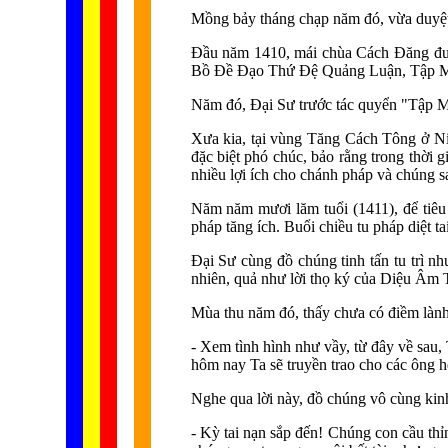
Mồng bảy tháng chạp năm đó, vừa duyệt
Đầu năm 1410, mái chùa Cách Đăng đượ
Bồ Đề Đạo Thứ Đệ Quảng Luận, Tập Mậ
Năm đó, Đại Sư trước tác quyển "Tập 
Xưa kia, tại vùng Tăng Cách Tông ở N
đặc biệt phó chúc, bảo rằng trong thời 
nhiều lợi ích cho chánh pháp và chúng s
Năm năm mươi lăm tuổi (1411), để tiêu
pháp tăng ích. Buổi chiều tu pháp diệt ta
Đại Sư cùng đồ chúng tinh tấn tu trì n
nhiên, quả như lời thọ ký của Diệu Âm
Mùa thu năm đó, thấy chưa có điềm lành 
- Xem tình hình như vầy, từ đây về sau, 
hôm nay Ta sẽ truyền trao cho các ông h
Nghe qua lời này, đồ chúng vô cùng kinh 
- Kỳ tai nạn sắp đến! Chúng con cầu thỉ