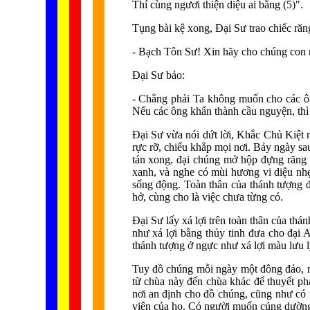
Thí cùng ngươi thiện diệu ai bằng (5)".
Tụng bài kệ xong, Đại Sư trao chiếc ră
- Bạch Tôn Sư! Xin hãy cho chúng con 
Đại Sư bảo:
- Chẳng phải Ta không muốn cho các ôn
Nếu các ông khẩn thành cầu nguyện, thì 
Đại Sư vừa nói dứt lời, Khắc Chủ Kiệt m
rực rỡ, chiếu khắp mọi nơi. Bảy ngày sa
tán xong, đại chúng mở hộp đựng răng r
xanh, và nghe có mùi hương vi diệu nhẹ
sống động. Toàn thân của thánh tượng đ
hở, cùng cho là việc chưa từng có.
Đại Sư lấy xá lợi trên toàn thân của th
như xá lợi bằng thủy tinh đưa cho đại
thánh tượng ở ngực như xá lợi màu lưu ly
Tuy đồ chúng mỗi ngày một đông đảo, nh
từ chùa này đến chùa khác để thuyết phá
nơi an định cho đồ chúng, cũng như có
viện của họ. Có người muốn cúng dường 