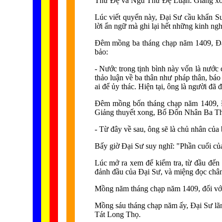
Thứ Đệ và Ngũ Thứ Đệ Luận. Giảng xong
Lúc viết quyển này, Đại Sư cầu khẩn 
lời ẩn ngữ mà ghi lại hết những kinh ngh
Đêm mồng ba tháng chạp năm 1409, Đại
bảo:
- Nước trong tịnh bình này vốn là nướ
thảo luận về ba thân như pháp thân, báo
ai để ủy thác. Hiện tại, ông là người đã
Đêm mồng bốn tháng chạp năm 1409, Đ
Giảng thuyết xong, Bố Đốn Nhân Ba Thiế
- Từ đây về sau, ông sẽ là chủ nhân của 
Bấy giờ Đại Sư suy nghĩ: "Phần cuối củ
Lúc mở ra xem để kiểm tra, từ đầu đến 
đảnh đầu của Đại Sư, và miệng đọc chân 
Mồng năm tháng chạp năm 1409, đối với 
Mồng sáu tháng chạp năm ấy, Đại Sư lã
Tát Long Thọ.