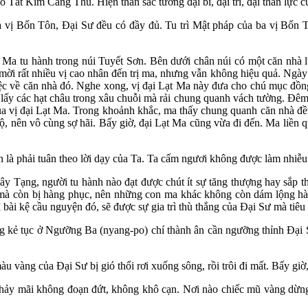
Tát Kim Cang Thủ. Hiện thân sắc tướng đại bi, đại trí, đại thần lực c
ba vị Bổn Tôn, Đại Sư đều có đầy đủ. Tu trì Mật pháp của ba vị Bổn 
t Ma tu hành trong núi Tuyết Sơn. Bên dưới chân núi có một căn nhà 
ời rất nhiều vị cao nhân đến trị ma, nhưng vẫn không hiệu quả. Ngày 
iệc về căn nhà đó. Nghe xong, vị đại Lạt Ma này đưa cho chú mục đồng
và lấy các hạt châu trong xâu chuỗi mà rải chung quanh vách tường. Đ
y của vị đại Lạt Ma. Trong khoảnh khắc, ma thấy chung quanh căn nhà 
, nên vô cùng sợ hãi. Bấy giờ, đại Lạt Ma cũng vừa đi đến. Ma liền q
n là phải tuân theo lời dạy của Ta. Ta cấm ngươi không được làm nhiễu
y Tạng, người tu hành nào đạt được chút ít sự tăng thượng hay sắp t
mà còn bị hàng phục, nên những con ma khác không còn dám lộng hàn
bài kệ cầu nguyện đó, sẽ được sự gia trì thù thắng của Đại Sư mà tiê
g kẻ tục ở Ngưỡng Ba (nyang-po) chí thành ân cần ngưỡng thỉnh Đại
vàng của Đại Sư bị gió thổi rơi xuống sông, rồi trôi đi mất. Bấy giờ
hảy mãi không đoạn đứt, không khô cạn. Nơi nào chiếc mũ vàng dừng lạ