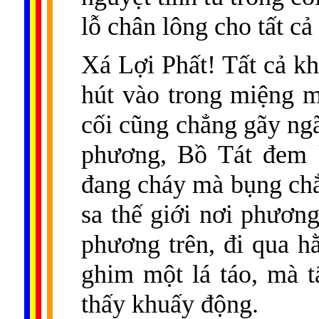
lỗ chân lông cho tất cả
Xá Lợi Phất! Tất cả k
hút vào trong miệng m
cối cũng chẳng gãy ngã
phương, Bồ Tát đem k
đang cháy mà bụng chẳ
sa thế giới nơi phươn
phương trên, đi qua h
ghim một lá táo, mà t
thấy khuấy động.