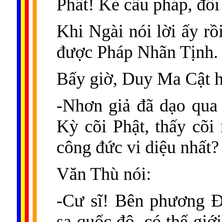
Phất! Kẻ cầu pháp, đối
Khi Ngài nói lời ấy rồ
được Pháp Nhãn Tịnh.
Bấy giờ, Duy Ma Cật h
-Nhơn giả đã dạo qua
Kỳ cõi Phật, thấy cõi
công đức vi diệu nhất?
Văn Thù nói:
-Cư sĩ! Bên phương Ð
sa quốc độ, có thế giớ