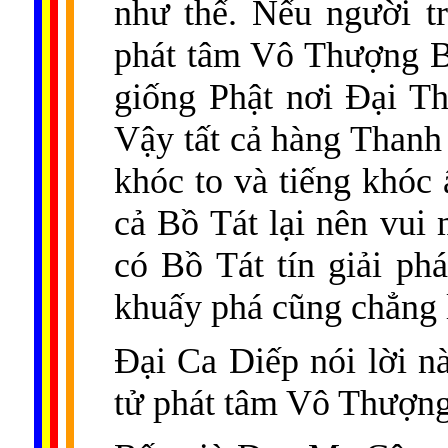
như thế. Nếu người t
phát tâm Vô Thượng Bồ
giống Phật nơi Ðại T
Vậy tất cả hàng Than
khóc to và tiếng khóc 
cả Bồ Tát lại nên vui
có Bồ Tát tín giải p
khuấy phá cũng chẳng 
Ðại Ca Diếp nói lời nà
tử phát tâm Vô Thượn