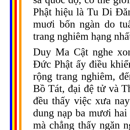
Phật hiệu là Tu Di Ð
muơi bốn ngàn do tuấ
trang nghiêm hạng nhấ
Duy Ma Cật nghe xong
Ðức Phật ấy điều khiể
rộng trang nghiêm, đ
Bồ Tát, đại đệ tử và T
đều thấy việc xưa na
dung nạp ba mươi hai 
mà chẳng thấy ngăn ng