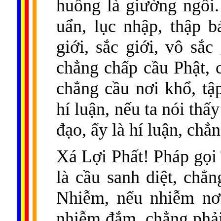
huống là giường ngồi
uẩn, lục nhập, thập b
giới, sắc giới, vô sắ
chẳng chấp cầu Phật, 
chẳng cầu nơi khổ, tập
hí luận, nếu ta nói thấ
đạo, ấy là hí luận, chẳ
Xá Lợi Phất! Pháp gọi 
là cầu sanh diệt, chẳ
Nhiễm, nếu nhiễm nơi
nhiễm đắm, chẳng phải