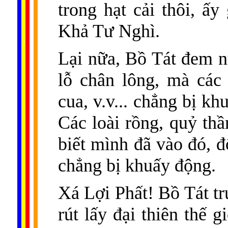
trong hạt cải thôi, ấ
Khả Tư Nghì.
......
..
.
..
.
.
...
Lại nữa, Bồ Tát đem n
lỗ chân lông, mà các 
cua, v.v... chẳng bị k
Các loài rồng, quỷ thầ
biết mình đã vào đó, 
chẳng bị khuấy động.
Xá Lợi Phất! Bồ Tát tr
rút lấy đại thiên thế 