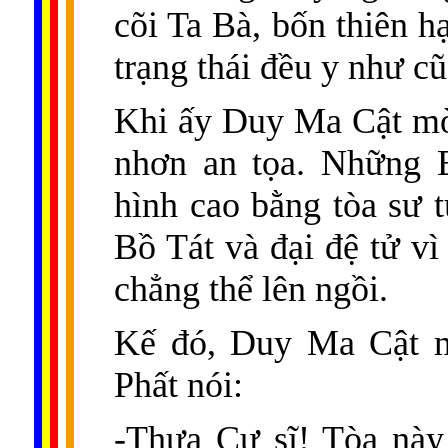
cõi Ta Bà, bốn thiên h
trạng thái đều y như cũ
Khi ấy Duy Ma Cật mờ
nhơn an tọa. Những B
hình cao bằng tòa sư 
Bồ Tát và đại đệ tử vì
chẳng thể lên ngồi.
Kế đó, Duy Ma Cật m
Phất nói:
-Thưa Cư sĩ! Tòa này 