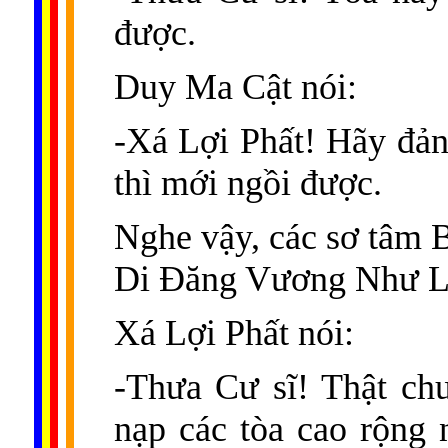
được.
Duy Ma Cật nói:
-Xá Lợi Phất! Hãy đả
thì mới ngồi được.
Nghe vậy, các sơ tâm B
Di Ðăng Vương Như Lai,
Xá Lợi Phất nói:
-Thưa Cư sĩ! Thật ch
nạp các tòa cao rộng