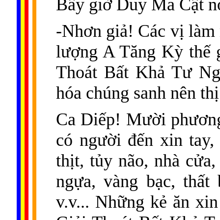
Bấy giờ Duy Ma Cật nó
-Nhơn giả! Các vị là
lượng A Tăng Kỳ thế gi
Thoát Bất Khả Tư Ngh
hóa chúng sanh nên th
Ca Diếp! Mười phương
có người đến xin tay, 
thịt, tủy não, nhà cửa
ngựa, vàng bạc, thất
v.v... Những kẻ ăn xin