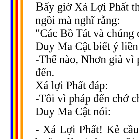
B
ấy giờ Xá Lợi Phất t
ngồi mà nghĩ rằng:
"Các Bồ Tát và chúng đ
Duy Ma Cật biết ý liền
-Thế nào, Nhơn giả vì
đến.
Xá lợi Phất đáp:
-Tôi vì pháp đến chớ c
Duy Ma Cật nói:
- Xá Lợi Phất! Kẻ cầu