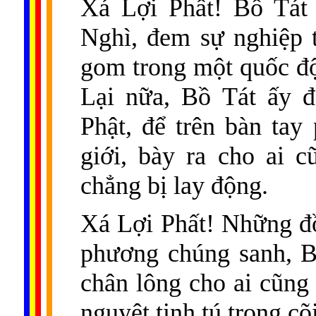
Xá Lợi Phất! Bồ Tát 
Nghì, đem sự nghiệp t
gom trong một quốc độ 
Lại nữa, Bồ Tát ấy đ
Phật, để trên bàn ta
giới, bày ra cho ai 
chẳng bị lay động.
Xá Lợi Phất! Những đ
phương chúng sanh, B
chân lông cho ai cũng 
nguyệt tinh tú trong c