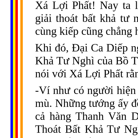
Xá Lợi Phất! Nay ta 
giải thoát bất khả tư 
cùng kiếp cũng chẳng h
Khi đó, Ðại Ca Diếp n
Khả Tư Nghì của Bồ Tát
nói với Xá Lợi Phất rằ
-Ví như có người hiện
mù. Những tướng ấy đề
cả hàng Thanh Văn D
Thoát Bất Khả Tư Ngh