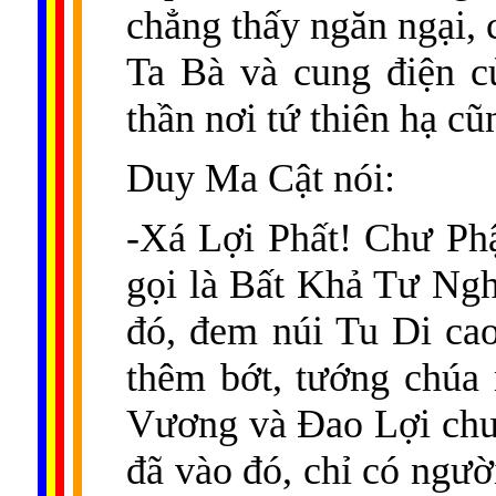
chẳng thấy ngăn ngại, 
Ta Bà và cung điện c
thần nơi tứ thiên hạ cũ
Duy Ma Cật nói:
-Xá Lợi Phất! Chư Phậ
gọi là Bất Khả Tư Nghì
đó, đem núi Tu Di cao
thêm bớt, tướng chúa
Vương và Ðao Lợi chư
đã vào đó, chỉ có ngườ