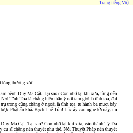
Trang tiếng Việt
n
 lòng thương xót!
hăm bệnh Duy Ma Cật. Tại sao? Con nhớ lại khi xưa, từng đến
ói Tĩnh Tọa là chẳng hiện thân ý nơi tam giới là tĩnh tọa, đại
 trụ trong cũng chẳng ở ngoài là tĩnh tọa, tu hành ba mươi bảy
 được Phật ấn khả. Bạch Thế Tôn! Lúc ấy con nghe lời này, im
Duy Ma Cật. Tại sao? Con nhớ lại khi xưa, vào thành Tỳ Da
y cư sĩ chẳng nên thuyết như thế. Nói Thuyết Pháp nên thuyết