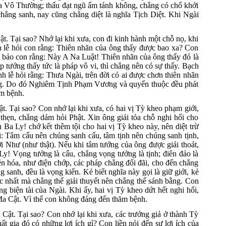
ĩa Vô Thường; thấu đạt ngũ ấm tánh không, chẳng có chổ khởi
hẳng sanh, nay cũng chẳng diệt là nghĩa Tịch Diệt. Khi Ngài
 Tại sao? Nhớ lại khi xưa, con đi kinh hành một chỗ nọ, khi
 lễ hỏi con rằng: Thiên nhãn của ông thấy được bao xa? Con
n bảo con rằng: Này A Na Luật! Thiên nhãn của ông thấy đó là
 tướng thấy tức là pháp vô vi, thì chẳng nên có sự thấy. Bạch
h lễ hỏi rằng: Thưa Ngài, trên đời có ai được chơn thiên nhãn
ướng. Do đó Nghiêm Tịnh Phạm Vương và quyến thuộc đều phát
m bệnh.
Tại sao? Con nhớ lại khi xưa, có hai vị Tỳ kheo phạm giới,
thẹn, chẳng dám hỏi Phật. Xin ông giải tỏa chỗ nghi hối cho
 Ba Ly! chớ kết thêm tội cho hai vị Tỳ kheo này, nên diệt trừ
ói: Tâm cấu nên chúng sanh cấu, tâm tịnh nên chúng sanh tịnh,
i Như (như thật). Nếu khi tâm tướng của ông được giải thoát,
y! Vọng tưởng là cấu, chẳng vọng tưởng là tịnh; điên đảo là
yễn hóa, như điện chớp, các pháp chẳng đối đãi, cho đến chẳng
anh, đều là vọng kiến. Kẻ biết nghĩa này gọi là giữ giới, kẻ
 bậc nhất mà chẳng thể giải thuyết nên chẳng thể sánh bằng. Con
 biện tài của Ngài. Khi ấy, hai vị Tỳ kheo dứt hết nghi hối,
a Cật. Vì thế con không đáng đến thăm bệnh.
t. Tại sao? Con nhớ lại khi xưa, các trưởng giả ở thành Tỳ
 gia đó có những lợi ích gì? Con liền nói đến sự lợi ích của