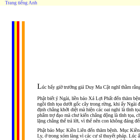
Trang tiếng Anh
L
úc bấy giờ trưởng giả Duy Ma Cật nghĩ thầm rằng
Phật biết ý Ngài, liền bảo Xá Lợi Phất đến thăm b
ngồi tĩnh tọa dưới gốc cây trong rừng, khi ấy Ngài 
định chẳng khởi diệt mà hiện các oai nghi là tĩnh t
phẩm trợ đạo mà chư kiến chẳng động là tĩnh tọa, c
lặng chẳng thể trả lời, vì thế nên con không đáng đ
Phật bảo Mục Kiền Liên đến thăm bệnh. Mục Kiền 
Ly, ở trong xóm làng vì các cư sĩ thuyết pháp. Lú