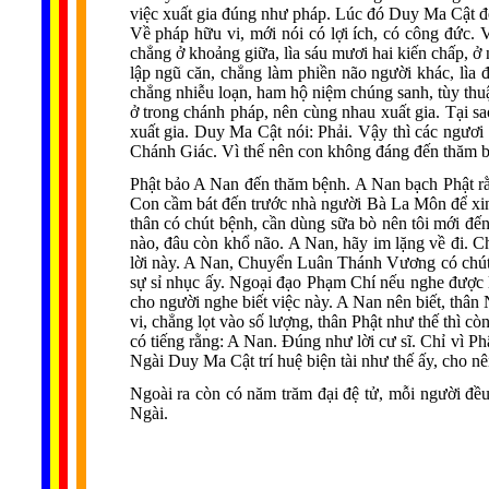
việc xuất gia đúng như pháp. Lúc đó Duy Ma Cật đến
Về pháp hữu vi, mới nói có lợi ích, có công đức. V
chẳng ở khoảng giữa, lìa sáu mươi hai kiến chấp, ở 
lập ngũ căn, chẳng làm phiền não người khác, lìa đ
chẳng nhiễu loạn, ham hộ niệm chúng sanh, tùy thuậ
ở trong chánh pháp, nên cùng nhau xuất gia. Tại s
xuất gia. Duy Ma Cật nói: Phải. Vậy thì các ngươ
Chánh Giác. Vì thế nên con không đáng đến thăm 
Phật bảo A Nan đến thăm bệnh. A Nan bạch Phật r
Con cầm bát đến trước nhà người Bà La Môn để xi
thân có chút bệnh, cần dùng sữa bò nên tôi mới đến
nào, đâu còn khổ não. A Nan, hãy im lặng về đi. C
lời này. A Nan, Chuyển Luân Thánh Vương có chút 
sự sỉ nhục ấy. Ngoại đạo Phạm Chí nếu nghe được 
cho người nghe biết việc này. A Nan nên biết, thân N
vi, chẳng lọt vào số lượng, thân Phật như thế thì 
có tiếng rằng: A Nan. Ðúng như lời cư sĩ. Chỉ vì Ph
Ngài Duy Ma Cật trí huệ biện tài như thế ấy, cho 
Ngoài ra còn có năm trăm đại đệ tử, mỗi người đề
Ngài.