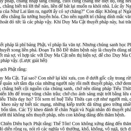
hủy pháp, chẳng nhập tăng chúng, cuối cùng chẳng thể diệt độ, ông n
, chẳng biết trả lời thế nào, liền để bát lại muốn ra khỏi nhà. Lúc ấ
a của Như Lai làm ra, người ấy có sợ chăng?" Con đáp: Không ạ! Ngà
đều chẳng lìa tướng huyễn hóa. Cho nên người trí chẳng dính mắc văn t
 thoát đó tức là các pháp vậy. Khi Duy Ma Cật thuyết pháp này, hai tr
 pháp là phỉ báng Phật, vì pháp lìa văn tự. Nhưng chúng sanh học Phậ
thuyết xong liền phá. Ðoạn Tu Bồ Ðề thăm bệnh này là chuyên dùng nh
ết mà sợ, vì hợp tác với Duy Ma Cật nên thị hiện sợ, để cho Duy Ma C
c pháp vậy. (Lược giải hết)
ạch Phật rằng:
Ma Cật. Tại sao? Con nhớ lại khi xưa, con ở dưới gốc cây trong rừ
 quán xét tâm địa của những người này rồi mới thuyết pháp, chớ đem 
g chẳng biết cội nguồn của chúng sanh, chớ nên dùng pháp Tiểu Thừa
biển lớn để trong vũng chân trâu; chớ cho ánh sáng mặt trời bằng 
Tiểu Thừa dạy họ? Tôi xem trí huệ Tiểu Thừa cạn cợt như người mù, c
ỳ kheo này tự biết túc mạng, những kiếp trước đã từng gieo trờng 
i bổn tâm. Các Tỳ kheo đảnh lễ chân Ngài và Ngài nhân đó thuyết phá
ời thì không nên thuyết pháp, nên con không đáng đến thăm bệnh.
Chiên Diên bạch Phật rằng: Thế Tôn! Con không xứng đáng đến thăm 
đó diễn rộng ra, nói rõ các nghĩa vô thường, khổ, không, vô ngã, tịch