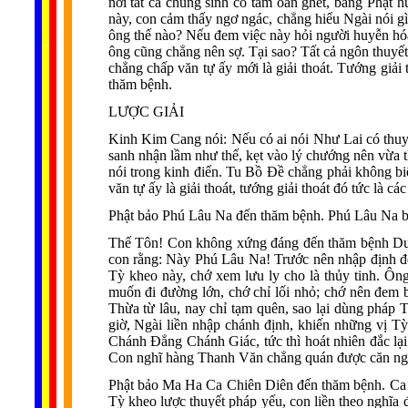
nơi tất cả chúng sinh có tâm oán ghét, báng Phật 
này, con cảm thấy ngơ ngác, chẳng hiểu Ngài nói gì
......
ông thế nào? Nếu đem việc này hỏi người huyễn hó
..
.
..
.
.
...
ông cũng chẳng nên sợ. Tại sao? Tất cả ngôn thuyết 
chẳng chấp văn tự ấy mới là giải thoát. Tướng giải
thăm bệnh.
LƯỢC GIẢI
Kinh Kim Cang nói: Nếu có ai nói Như Lai có thuyết
sanh nhận lầm như thế, kẹt vào lý chướng nên vừa 
nói trong kinh điển. Tu Bồ Ðề chẳng phải không bi
văn tự ấy là giải thoát, tướng giải thoát đó tức là cá
Phật bảo Phú Lâu Na đến thăm bệnh. Phú Lâu Na b
Thế Tôn! Con không xứng đáng đến thăm bệnh Duy 
con rằng: Này Phú Lâu Na! Trước nên nhập định để
Tỳ kheo này, chớ xem lưu ly cho là thủy tinh. Ôn
muốn đi đường lớn, chớ chỉ lối nhỏ; chớ nên đem 
Thừa từ lâu, nay chỉ tạm quên, sao lại dùng pháp 
giờ, Ngài liền nhập chánh định, khiến những vị T
Chánh Ðẳng Chánh Giác, tức thì hoát nhiên đắc lạ
Con nghĩ hàng Thanh Văn chẳng quán được căn ngư
Phật bảo Ma Ha Ca Chiên Diên đến thăm bệnh. Ca 
Tỳ kheo lược thuyết pháp yếu, con liền theo nghĩa 