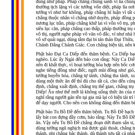
đúng như pháp. Pháp chẳng chúng sanh vì lìa chúng 
thường tịch lặng vì các tướng vốn diệt, pháp lìa n
tướng vì như hư không, pháp chẳng hí luận vì tất c
chẳng thuộc nhân vì chẳng nhờ duyên, pháp đồng phá
nương lục trần, pháp chẳng khứ lai vì vốn vô trụ, p
siêu lục căn, pháp chẳng cao thấp, pháp thường trụ
vô thị, người nghe pháp vô văn vô đắc, ví như nhà 
vô sở quái ngại, dùng tâm đại bi tán thán Ðại Thừa
Chánh Ðẳng Chánh Giác. Con chẳng biện tài, nên 
Phật bảo Ðại Ca Diếp đến thăm bệnh. Ca Diếp bạ
nghèo. Lúc ấy Ngài đến bảo con rằng: Này Ca Diếp
nên đi khất thực, vì hoại tướng hòa hợp nên bốc cơ
nghe tiếng đồng như điếc, ngửi mùi đồng như gió,
tướng huyễn hóa, chẳng tự tánh, chẳng tha tánh, 
dùng một thức ăn để thí đủ cho tất cả, cho đến cún
định, chẳng xuất định, chẳng trụ thế gian, chẳng t
Diếp! Ăn như thế mới là không uổng thức ăn của ng
nghĩ rằng người gán tên tại gia mà lại có biện t
để dạy người. Cho nên con không đáng đến thăm b
Phật bảo Tu Bồ Ðề đến thăm bệnh. Tu Bồ Ðề bạch P
lấy bát con đựng đầy cơm, bảo rằng: Này Tu Bồ Ðề! 
ăn. Vậy nếu Tu Bồ Ðề chẳng đoạn dứt tham sân si, c
dùng tướng ngũ nghịch mà được giải thoát, chẳng t
thánh, phi chẳng bậc thánh, dù thành tựu tất cả ph