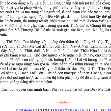
 bảo con rằng: Này La Hầu La! Ông chẳng nên nói lợi ích của công đức
iệc xuất gia là pháp vô vi, trong pháp vô vi chẳng có lợi ích và côn
nơi Niết Bàn, là thọ dụng của người trí, là chỗ hành của bậc thánh, h
ủ thứ ác, dẹp các ngoại đạo, siêu việt giả danh, ra khỏi bùn lầy thế g
n Thiền định, lìa những tội lỗi. Nếu được như thế mới là chơn xuất g
ao? Vì đời Phật khó gặp. Các trưởng giả nói: Thưa Cư sĩ. Chúng tôi 
i phát tâm Vô Thượng Bồ Ðề tức là xuất gia, tức là cụ túc. Khi ấy, 
bệnh.
ằng: Thế Tôn! Con không xứng đáng đến thăm bệnh Duy Ma Cật. Tại s
n sữa. Khi ấy Duy Ma Cật đến hỏi con rằng: Này A Nan! Làm gì mà c
 đây. Ngài nói: Thôi, thôi! A Nan chớ nói như thế. Thân Như Lai là t
hớ phỉ báng Như Lai, chớ cho người khác nghe biết lời này, chớ cho 
ít phước đức còn chẳng bệnh tật, huống là Như Lai vô lượng phước t
lời này sẽ nghĩ rằng: Sao gọi là Thầy, bệnh của mình không chữa nỗ
hư Lai tức là pháp thân, chẳng phải thân sắc dục. Phật là Thế Tôn siêu 
còn có bệnh gì? Bạch Thế Tôn! Lúc đó con thật quá hổ thẹn. Chẳng lẽ c
ật ra đời nơi ngũ trược ác thế nên thị hiện pháp này để độ chúng sanh
nên con không đáng đến thăm bệnh.
u đem bổn duyên của mình bạch Phật và thuật lại lời của Duy Ma Cậ
~~oOo~~
Giới thiệu
|
1
|
2
| 3 |
4
|
5
|
6
|
7
|
8
|
9
|
10
|
11
|
12
|
13
|
1