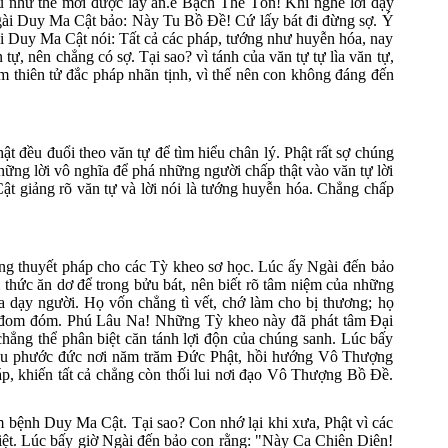
ếu như thế mới được lấy ăn.ế Bạch Thế Tôn! Khi nghe lời dạy
y Ngài Duy Ma Cật bảo: Này Tu Bồ Ðề! Cứ lấy bát đi đừng sợ. Ý
i Duy Ma Cật nói: Tất cả các pháp, tướng như huyễn hóa, nay
ự, nên chẳng có sợ. Tại sao? vì tánh của văn tự tự lìa văn tự,
ăm thiên tử đắc pháp nhãn tịnh, vì thế nên con không đáng đến
t đều đuổi theo văn tự để tìm hiểu chân lý. Phật rất sợ chúng
ững lời vô nghĩa để phá những người chấp thật vào văn tự lời
ật giảng rõ văn tự và lời nói là tướng huyễn hóa. Chẳng chấp
ng thuyết pháp cho các Tỳ kheo sơ học. Lúc ấy Ngài đến bảo
thức ăn dơ để trong bửu bát, nên biết rõ tâm niệm của những
 dạy người. Họ vốn chẳng tì vết, chớ làm cho bị thương; họ
lửa đom đóm. Phú Lâu Na! Những Tỳ kheo này đã phát tâm Ðại
hẳng thể phân biệt căn tánh lợi độn của chúng sanh. Lúc bấy
nhiều phước đức nơi năm trăm Ðức Phật, hồi hướng Vô Thượng
p, khiến tất cả chẳng còn thối lui nơi đạo Vô Thượng Bồ Ðề.
bệnh Duy Ma Cật. Tại sao? Con nhớ lại khi xưa, Phật vì các
 diệt. Lúc bấy giờ Ngài đến bảo con rằng: "Này Ca Chiên Diên!