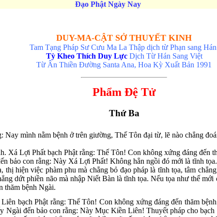
Đạo Phật Ngày Nay
DUY-MA-CẬT SỞ THUYẾT KINH
Tam Tạng Pháp Sư Cưu Ma La Thập dịch từ Phạn sang Há
Tỳ Kheo Thích Duy Lực
Dịch Từ Hán Sang Việt
Từ Ân Thiền Ðường Santa Ana, Hoa Kỳ Xuất Bản 1991
Phẩm Ðệ Tử
Thứ Ba
: Nay mình nằm bệnh ở trên giường, Thế Tôn đại từ, lẽ nào chẳng đoái
ệnh. Xá Lợi Phất bạch Phật rằng: Thế Tôn! Con không xứng đáng đến t
đến bảo con rằng: Này Xá Lợi Phất! Không hẳn ngồi đó mới là tĩnh tọa. N
ọa, thị hiện việc phàm phu mà chẳng bỏ đạo pháp là tĩnh tọa, tâm chẳng
hẳng dứt phiền não mà nhập Niết Bàn là tĩnh tọa. Nếu tọa như thế mới
ến thăm bệnh Ngài.
Liên bạch Phật rằng: Thế Tôn! Con không xứng đáng đến thăm bệnh 
c ấy Ngài đến bảo con rằng: Này Mục Kiền Liên! Thuyết pháp cho bạch 