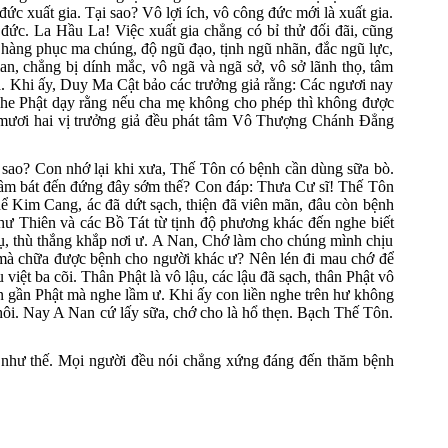
 xuất gia. Tại sao? Vô lợi ích, vô công đức mới là xuất gia.
g đức. La Hầu La! Việc xuất gia chẳng có bỉ thử đối đãi, cũng
ay hàng phục ma chúng, độ ngũ đạo, tịnh ngũ nhãn, đắc ngũ lực,
ian, chẳng bị dính mắc, vô ngã và ngã sở, vô sở lãnh thọ, tâm
ia. Khi ấy, Duy Ma Cật bảo các trưởng giả rằng: Các ngươi nay
nghe Phật dạy rằng nếu cha mẹ không cho phép thì không được
ba mươi hai vị trưởng giả đều phát tâm Vô Thượng Chánh Ðẳng
ao? Con nhớ lại khi xưa, Thế Tôn có bệnh cần dùng sữa bò.
ầm bát đến đứng đây sớm thế? Con đáp: Thưa Cư sĩ! Thế Tôn
hể Kim Cang, ác đã dứt sạch, thiện đã viên mãn, đâu còn bệnh
chư Thiên và các Bồ Tát từ tịnh độ phương khác đến nghe biết
ụ, thù thắng khắp nơi ư. A Nan, Chớ làm cho chúng mình chịu
i mà chữa được bệnh cho người khác ư? Nên lén đi mau chớ để
việt ba cõi. Thân Phật là vô lậu, các lậu đã sạch, thân Phật vô
on gần Phật mà nghe lầm ư. Khi ấy con liền nghe trên hư không
 thôi. Nay A Nan cứ lấy sữa, chớ cho là hổ thẹn. Bạch Thế Tôn.
t như thế. Mọi người đều nói chẳng xứng đáng đến thăm bệnh
4