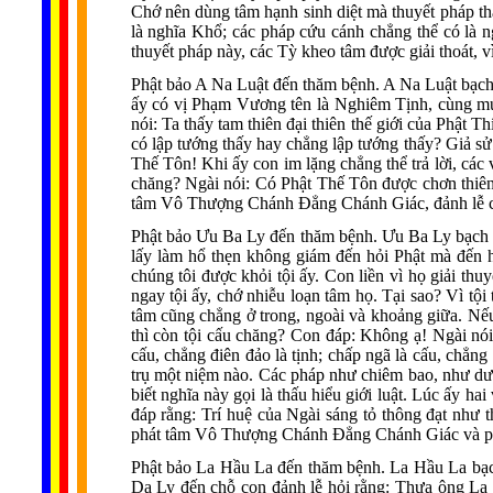
Chớ nên dùng tâm hạnh sinh diệt mà thuyết pháp t
là nghĩa Khổ; các pháp cứu cánh chẳng thể có là 
thuyết pháp này, các Tỳ kheo tâm được giải thoát, 
Phật bảo A Na Luật đến thăm bệnh. A Na Luật bạch
ấy có vị Phạm Vương tên là Nghiêm Tịnh, cùng mư
nói: Ta thấy tam thiên đại thiên thế giới của Phậ
có lập tướng thấy hay chẳng lập tướng thấy? Giả sử
Thế Tôn! Khi ấy con im lặng chẳng thể trả lời, các
chăng? Ngài nói: Có Phật Thế Tôn được chơn thiên
tâm Vô Thượng Chánh Ðẳng Chánh Giác, đảnh lễ ch
Phật bảo Ưu Ba Ly đến thăm bệnh. Ưu Ba Ly bạch P
lấy làm hổ thẹn không giám đến hỏi Phật mà đến h
chúng tôi được khỏi tội ấy. Con liền vì họ giải th
ngay tội ấy, chớ nhiễu loạn tâm họ. Tại sao? Vì tộ
tâm cũng chẳng ở trong, ngoài và khoảng giữa. Nếu
thì còn tội cấu chăng? Con đáp: Không ạ! Ngài nó
cấu, chẳng điên đảo là tịnh; chấp ngã là cấu, chẳn
trụ một niệm nào. Các pháp như chiêm bao, như dươ
biết nghĩa này gọi là thấu hiểu giới luật. Lúc ấy ha
đáp rằng: Trí huệ của Ngài sáng tỏ thông đạt như 
phát tâm Vô Thượng Chánh Ðẳng Chánh Giác và phá
Phật bảo La Hầu La đến thăm bệnh. La Hầu La bạc
Da Ly đến chỗ con đảnh lễ hỏi rằng: Thưa ông La Hầ