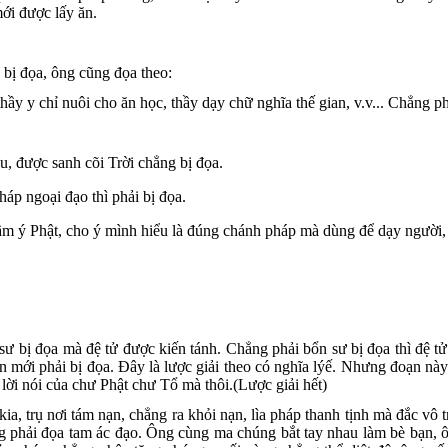
mới được lấy ăn.
a bị đọa, ông cũng đọa theo:
hầy y chỉ nuôi cho ăn học, thầy dạy chữ nghĩa thế gian, v.v... Chẳng p
u, được sanh cõi Trời chẳng bị đọa.
háp ngoại đạo thì phải bị đọa.
lầm ý Phật, cho ý mình hiểu là đúng chánh pháp mà dùng để dạy người,
sư bị đọa mà đệ tử được kiến tánh. Chẳng phải bổn sư bị đọa thì đệ t
 mới phải bị đọa. Ðây là lược giải theo có nghĩa lýế. Nhưng đoạn này
lời nói của chư Phật chư Tổ mà thôi.(Lược giải hết)
a, trụ nơi tám nạn, chẳng ra khỏi nạn, lìa pháp thanh tịnh mà đắc vô 
ng phải đọa tam ác đạo. Ông cùng ma chúng bắt tay nhau làm bè bạn,