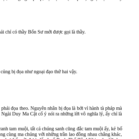
hải chỉ có thầy Bổn Sư mới được gọi là thầy.
 củng bị đọa như ngoại đạo thứ hai vậy.
ử phải đọa theo. Nguyên nhân bị đọa là bởi vì hành tà pháp mà
 Ngài Duy Ma Cật cố ý nói ra những lời vô nghĩa lý, ấy chỉ là
tranh tam muội, tất cả chúng sanh cũng đắc tam muội ấy, kẻ bố
 ông cùng ma chúng với những trần lao đồng nhau chẳng khác,