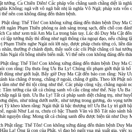
hật tướng. Ca Chiên Diên! Các pháp vốn chẳng sanh chẳng diệt là ngh
nghĩa Không; ngã với vô ngã bất nhị là nghĩa Vô Ngã; pháp xưa vốn c
vì thế nên con không đáng đến thăm bệnh.
 Phật rằng: Thế Tôn! Con không xứng đáng đến thăm bệnh Duy Ma Cật.
ời ngàn Phạm Thiên phóng ra ánh sáng trong sạch, đến chỗ con đảnh
t Thích Ca như xem trái Am Ma La trong bàn tay. Lúc đó Duy Ma Cật đế
 có lập tướng thấy thì đồng như ngũ thông của ngoại đạo, nếu chẳng lập
 vị Phạm Thiên nghe Ngài nói lời này, được pháp chưa từng có, liền đản
 nhãn, thường ở chánh định, thấy suốt các cõi Phật chẳng có hai t
ân Ngài rồi bỗng nhiên biến mất. Vì thế nên con không đáng đến thă
hật rằng: Thế Tôn! Con không xứng đáng đến thăm bệnh Duy Ma Cật. 
ỏi con rằng: Dạ thưa ông Ưu Ba Ly! Chúng tôi phạm giới thật là hổ 
uyết đúng như giới luật. Bấy giờ Duy Ma Cật đến bảo con rằng: Này Ưu
i tánh kia chẳng ở trong, chẳng ở ngoài, chẳng ở giữa. Theo lời Phật n
 tâm như thế thì tội cũng như thế. Các pháp cũng vậy, chẳng ngoài nơ
i: Tâm tướng của tất cả chúng sanh vô cấu cũng như thế. Này Ưu Ba L
g chấp ngã là tịnh. Ưu Ba Ly! Tất cả pháp sanh diệt chẳng trụ, như hu
ng diệm, như trăng dưới nước, như tượng trong gương, do vọng tưởng s
i vị Tỳ kheo khen rằng: Ngài thật là bậc thượng trí! Ưu Ba Ly trì giới
thế, ngoài Như Lai ra, chưa có bậc Thanh Văn và Bồ Tát nào sánh bằng
t nguyện rằng: Mong tất cả chúng sanh đều được biện tài như Duy M
h Phật rằng: Thế Tôn! Con không xứng đáng đến thăm bệnh Duy Ma Cậ
u La! Ông là con của Phật, vì đạo bỏ ngôi vua mà xuất gia, việc xuất