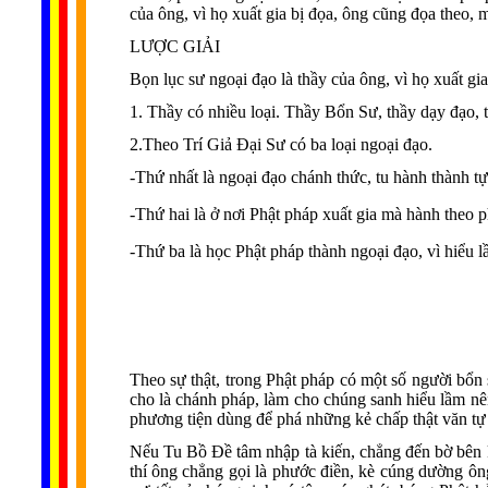
của ông, vì họ xuất gia bị đọa, ông cũng đọa theo, 
LƯỢC GIẢI
Bọn lục sư ngoại đạo là thầy của ông, vì họ xuất gi
1. Thầy có nhiều loại. Thầy Bổn Sư, thầy dạy đạo, t
2.Theo Trí Giả Ðại Sư có ba loại ngoại đạo.
-Thứ nhất là ngoại đạo chánh thức, tu hành thành tự
-Thứ hai là ở nơi Phật pháp xuất gia mà hành theo p
-Thứ ba là học Phật pháp thành ngoại đạo, vì hiểu 
Theo sự thật, trong Phật pháp có một số người bổn 
cho là chánh pháp, làm cho chúng sanh hiểu lầm nên
phương tiện dùng để phá những kẻ chấp thật văn tự 
Nếu Tu Bồ Ðề tâm nhập tà kiến, chẳng đến bờ bên ki
thí ông chẳng gọi là phước điền, kè cúng dường ô