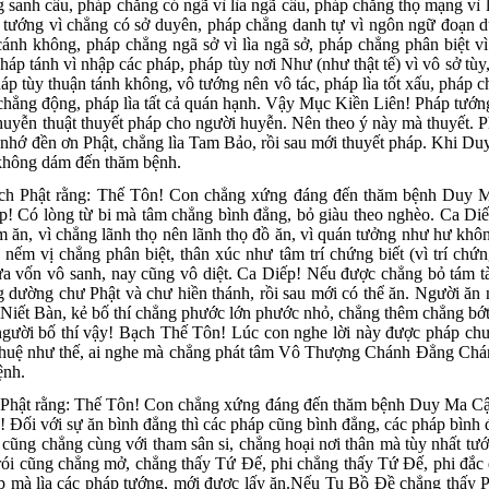
sanh cấu, pháp chẳng có ngã vì lìa ngã cấu, pháp chẳng thọ mạng vì l
ơi tướng vì chẳng có sở duyên, pháp chẳng danh tự vì ngôn ngữ đoạn d
ánh không, pháp chẳng ngã sở vì lìa ngã sở, pháp chẳng phân biệt vì 
p tánh vì nhập các pháp, pháp tùy nơi Như (như thật tế) vì vô sở tùy, 
háp tùy thuận tánh không, vô tướng nên vô tác, pháp lìa tốt xấu, pháp
 chẳng động, pháp lìa tất cả quán hạnh. Vậy Mục Kiền Liên! Pháp tướng 
huyễn thuật thuyết pháp cho người huyễn. Nên theo ý này mà thuyết. Phả
, nhớ đền ơn Phật, chẳng lìa Tam Bảo, rồi sau mới thuyết pháp. Khi D
không dám đến thăm bệnh.
ch Phật rằng: Thế Tôn! Con chẳng xứng đáng đến thăm bệnh Duy Ma 
! Có lòng từ bi mà tâm chẳng bình đẳng, bỏ giàu theo nghèo. Ca Diếp
m ăn, vì chẳng lãnh thọ nên lãnh thọ đồ ăn, vì quán tưởng như hư khô
 nếm vị chẳng phân biệt, thân xúc như tâm trí chứng biết (vì trí c
xưa vốn vô sanh, nay cũng vô diệt. Ca Diếp! Nếu được chẳng bỏ tám t
g dường chư Phật và chư hiền thánh, rồi sau mới có thể ăn. Người ăn 
rụ Niết Bàn, kẻ bố thí chẳng phước lớn phước nhỏ, chẳng thêm chẳng b
ười bố thí vậy! Bạch Thế Tôn! Lúc con nghe lời này được pháp chưa t
ài trí huệ như thế, ai nghe mà chẳng phát tâm Vô Thượng Chánh Ðẳng
ệnh.
hật rằng: Thế Tôn! Con chẳng xứng đáng đến thăm bệnh Duy Ma Cật. 
Ðối với sự ăn bình đẳng thì các pháp cũng bình đẳng, các pháp bình đ
ũng chẳng cùng với tham sân si, chẳng hoại nơi thân mà tùy nhất tướn
rói cũng chẳng mở, chẳng thấy Tứ Ðế, phi chẳng thấy Tứ Ðế, phi đắc q
áp mà lìa các pháp tướng, mới được lấy ăn.Nếu Tu Bồ Ðề chẳng thấy Ph