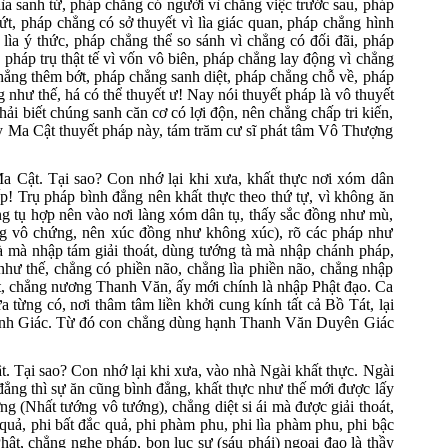
ìa sanh tử, pháp chẳng có người vì chẳng việc trước sau, pháp
ứt, pháp chẳng có sở thuyết vì lìa giác quan, pháp chẳng hình
lìa ý thức, pháp chẳng thể so sánh vì chẳng có đối đãi, pháp
pháp trụ thật tế vì vốn vô biên, pháp chẳng lay động vì chẳng
 chẳng thêm bớt, pháp chẳng sanh diệt, pháp chẳng chỗ về, pháp
như thế, há có thể thuyết ư! Nay nói thuyết pháp là vô thuyết
i biết chúng sanh căn cơ có lợi độn, nên chẳng chấp tri kiến,
uy Ma Cật thuyết pháp này, tám trăm cư sĩ phát tâm Vô Thượng
Cật. Tại sao? Con nhớ lại khi xưa, khất thực nơi xóm dân
! Trụ pháp bình đẳng nên khất thực theo thứ tự, vì không ăn
ng tụ hợp nên vào nơi làng xóm dân tụ, thấy sắc đồng như mù,
hứng vô chứng, nên xúc đồng như không xúc), rõ các pháp như
à mà nhập tám giải thoát, dùng tướng tà mà nhập chánh pháp,
như thế, chẳng có phiền não, chẳng lìa phiền não, chẳng nhập
ớt, chẳng nương Thanh Văn, ấy mới chính là nhập Phật đạo. Ca
ừng có, nơi thâm tâm liền khởi cung kính tất cả Bồ Tát, lại
 Chánh Giác. Từ đó con chẳng dùng hạnh Thanh Văn Duyên Giác
Tại sao? Con nhớ lại khi xưa, vào nhà Ngài khất thực. Ngài
ẳng thì sự ăn cũng bình đẳng, khất thực như thế mới được lấy
g (Nhất tướng vô tướng), chẳng diệt si ái mà được giải thoát,
uả, phi bất đắc quả, phi phàm phu, phi lìa phàm phu, phi bậc
ật, chẳng nghe pháp, bọn lục sư (sáu phái) ngoại đạo là thầy