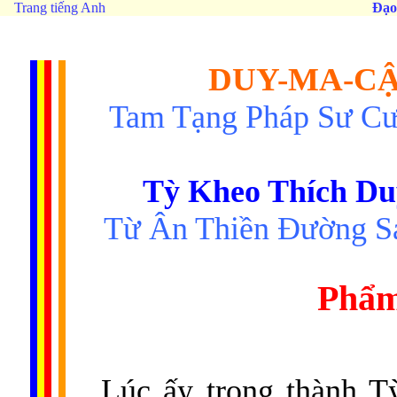
Trang tiếng Anh
Đạo
DUY-MA-CẬ
Tam Tạng Pháp Sư Cư
Tỳ Kheo Thích Du
Từ Ân Thiền Ðường Sa
Phẩm
Lúc ấy trong thành Tỳ