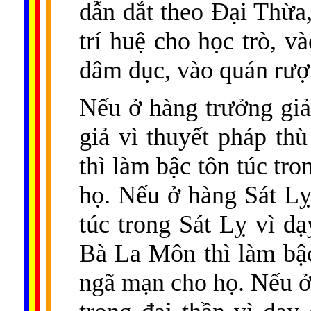
dẫn dắt theo Ðại Thừ
trí huệ cho học trò, v
dâm dục, vào quán rượu
Nếu ở hàng trưởng giả 
giả vì thuyết pháp th
thì làm bậc tôn túc tr
họ. Nếu ở hàng Sát Lỵ
túc trong Sát Lỵ vì d
Bà La Môn thì làm bậc
ngã mạn cho họ. Nếu ở 