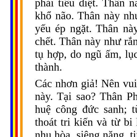
phải tiêu diệt. Thân n
khổ não. Thân này như
yếu ép ngặt. Thân này
chết. Thân này như rắ
tụ hợp, do ngũ ấm, lụ
thành.
Các nhơn giả! Nên vui
này. Tại sao? Thân Ph
huệ công đức sanh; từ
thoát tri kiến và từ bi
nhu hòa, siêng năng, ti