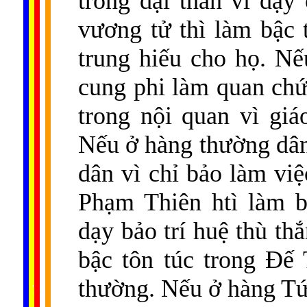
trong đại thần vì dạ
vương tử thì làm bậc t
trung hiếu cho họ. Nế
cung phi làm quan chức
trong nội quan vì gi
Nếu ở hàng thường dân 
dân vì chỉ bảo làm vi
Phạm Thiên htì làm b
dạy bảo trí huệ thù th
bậc tôn túc trong Ðế 
......
thường. Nếu ở hàng Tứ
..
.
..
.
.
...