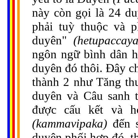
này còn gọi là 24 d
phải tuỳ thuộc và 
duyên"
(hetupaccaya
ngôn ngữ bình dân h
duyên đó thôi. Đây c
thành 2 như Tăng th
duyên và Câu sanh 
được cấu kết và h
(kammavipaka)
đến s
duyên phối hợp đó, thậ