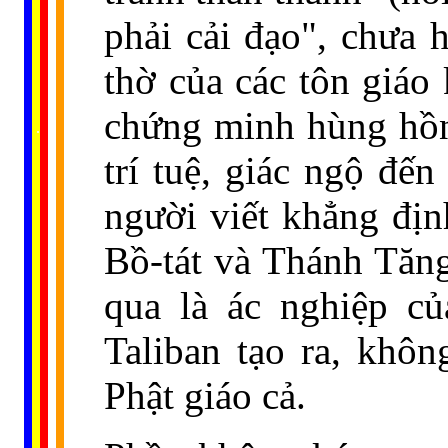
phải cải đạo", chưa 
thờ của các tôn giáo
chứng minh hùng hồn 
......
..
.
..
.
.
...
trí tuệ, giác ngộ đế
người viết khẳng địn
Bồ-tát và Thánh Tăng 
qua là ác nghiệp c
Taliban tạo ra, khô
Phật giáo cả.