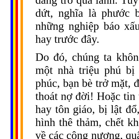
đang trổ quả lành. Tu
dứt, nghĩa là phước 
những nghiệp báo xấu 
hay trước đây.
Do đó, chúng ta khôn
một nhà triệu phú bị
phúc, bạn bè trở mặt, 
thoát nợ đời! Hoặc tin 
hay tôn giáo, bị lật đổ
hình thê thảm, chết k
về các công nương, quậ