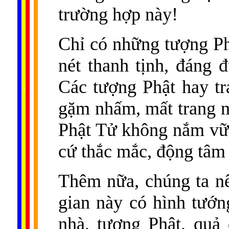
trường hợp này!
Chỉ có những tượng Ph
nét thanh tịnh, đáng
Các tượng Phật hay tr
......
..
.
..
.
.
...
gặm nhấm, mất trang n
Phật Tử không nắm vữn
cứ thắc mắc, động tâm
Thêm nữa, chúng ta nên
gian này có hình tướng
nhà, tượng Phật, quả 