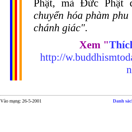
Phật, mà Ðức Phật 
chuyển hóa phàm phu 
chánh giác"
.
Xem "
Thíc
http://w.buddhismtod
n
Vào mạng
: 26-5-2001
Danh sách