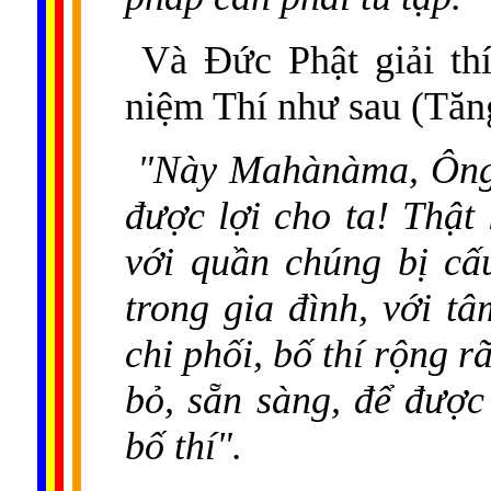
Và Đức Phật giải th
niệm Thí như sau (Tăn
"Này Mahànàma, Ông 
được lợi cho ta! Thật 
với quần chúng bị cấ
trong gia đình, với t
chi phối, bố thí rộng rã
bỏ, sẵn sàng, để được
bố thí".