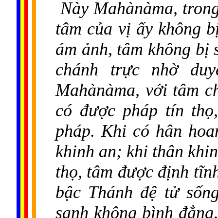
Này Mahànàma, trong k
tâm của vị ấy không b
ám ảnh, tâm không bị s
chánh trực nhờ duy
Mahànàma, với tâm chá
có được pháp tín thọ
pháp. Khi có hân hoan
khinh an; khi thân khin
thọ, tâm được định tĩ
bậc Thánh đệ tử sống
sanh không bình đẳng,