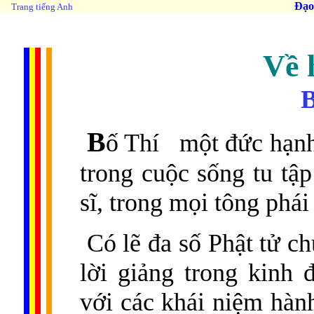
....
Đạo
Trang tiếng Anh
Về 
B
B
ố Thí một đức hạnh
trong cuộc sống tu tập
sĩ, trong mọi tông phái
Có lẽ đa số Phật tử ch
lời giảng trong kinh 
với các khái niệm hàn