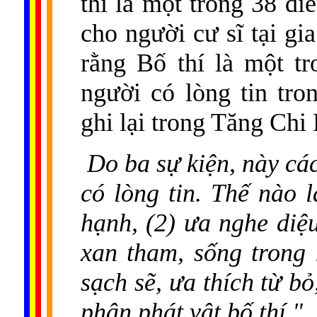
thí là một trong 38 đi
cho người cư sĩ tại gi
rằng Bố thí là một t
người có lòng tin tr
ghi lại trong Tăng Ch
Do ba sự kiện, này cá
có lòng tin. Thế nào 
hạnh, (2) ưa nghe diệu
xan tham, sống trong 
sạch sẽ, ưa thích từ b
phân phát vật bố thí."