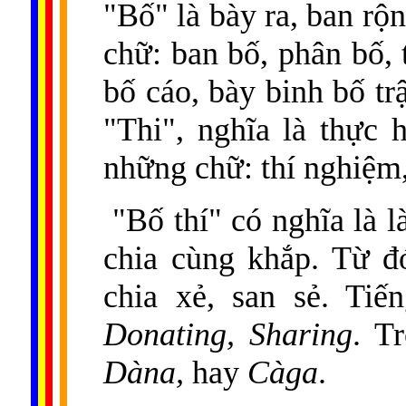
"Bố" là bày ra, ban rộn
chữ: ban bố, phân bố, 
bố cáo, bày binh bố tr
"Thi", nghĩa là thực 
những chữ: thí nghiệm, 
"Bố thí" có nghĩa là l
chia cùng khắp. Từ đ
chia xẻ, san sẻ. Ti
Donating, Sharing
. T
Dàna,
hay
Càga
.