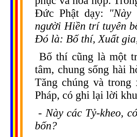
phục và hòa hợp. Tro
Đức Phật dạy:
"Này 
người Hiền trí tuyên 
Đó là: Bố thí, Xuất gi
Bố thí cũng là một t
tâm, chung sống hài h
Tăng chúng và trong 
Pháp, có ghi lại lời k
- Này các Tỷ-kheo, c
bốn?