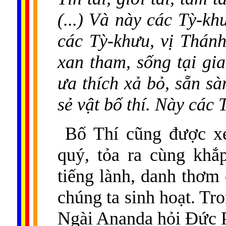
(...) Và này các Tỳ-kh
các Tỳ-khưu, vị Thánh
xan tham, sống tại gi
ưa thích xả bỏ, sẵn sà
sẻ vật bố thí. Này các T
Bố Thí cũng được xe
quý, tỏa ra cùng khắ
tiếng lành, danh thơm
chúng ta sinh hoạt. T
Ngài Ananda hỏi Đức 