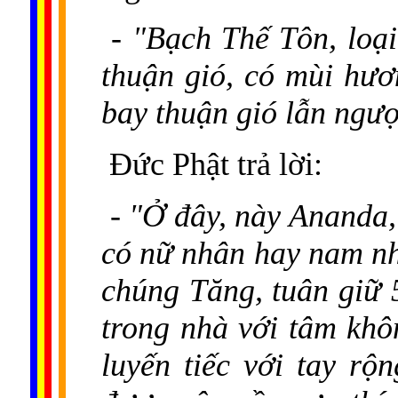
- "Bạch Thế Tôn, loạ
thuận gió, có mùi hư
bay thuận gió lẫn ngư
Đức Phật trả lời:
- "Ở đây, này Ananda, 
có nữ nhân hay nam nh
chúng Tăng, tuân giữ 5
trong nhà với tâm khô
luyến tiếc với tay rộ