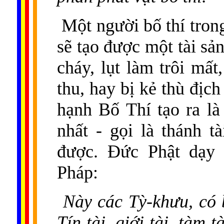
Một người bố thí trong
sẽ tạo được một tài sản
cháy, lụt làm trôi mất
thu, hay bị kẻ thù địc
hạnh Bố Thí tạo ra là 
nhất - gọi là thánh t
được. Đức Phật dạy
Pháp:
Này các Tỳ-khưu, có 
Tín tài, giới tài, tàm tà