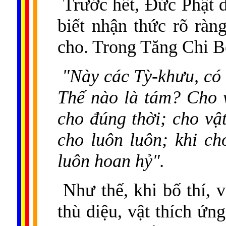
Trước hết, Đức Phật dạ
biết nhận thức rõ ràn
cho. Trong Tăng Chi B
"Này các Tỳ-khưu, có 
Thế nào là tám? Cho v
cho đúng thời; cho vật
cho luôn luôn; khi cho
luôn hoan hỷ".
Như thế, khi bố thí, v
thù diệu, vật thích ứn