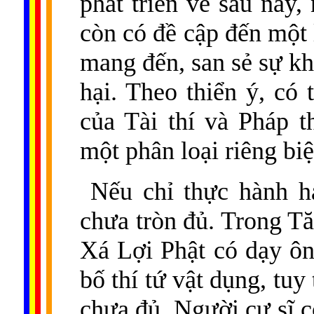
phát triển về sau nầy,
còn có đề cập đến một l
mang đến, san sẻ sự kh
hại. Theo thiển ý, có
của Tài thí và Pháp t
một phân loại riêng biệ
Nếu chỉ thực hành hạ
chưa tròn đủ. Trong T
Xá Lợi Phật có dạy ô
bố thí tứ vật dụng, tu
chưa đủ. Người cư sĩ c