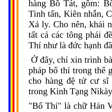
hàng Bồ Tát, gồm: Bố t
Tinh tấn, Kiên nhẫn, C
Xả ly. Cho nên, khái 
tất cả các tông phái đ
Thí như là đức hạnh đầ
Ở đây, chỉ xin trình b
pháp bố thí trong thế 
cho hàng đệ tử cư sĩ 
trong Kinh Tạng Nikày
"Bố Thí" là chữ Hán V