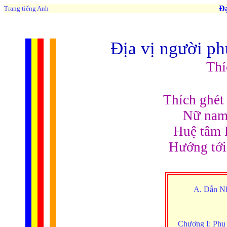
Đạo 
Trang tiếng Anh
Địa vị người ph
Thí
Thích ghét
Nữ nam 
Huệ tâm P
Hướng tới
A. Dẫn N
Chương I: Phụ n