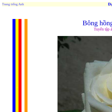
Đạo 
Trang tiếng Anh
Bông hồng
Tuyển tập 
......
.
.
.
.
.
...