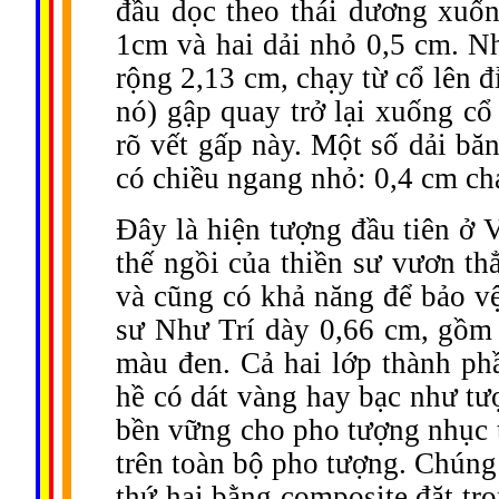
đầu dọc theo thái dương xuốn
1cm và hai dải nhỏ 0,5 cm. Nh
rộng 2,13 cm, chạy từ cổ lên đ
nó) gập quay trở lại xuống cổ
rõ vết gấp này. Một số dải bă
có chiều ngang nhỏ: 0,4 cm chạ
Đây là hiện tượng đầu tiên ở 
thế ngồi của thiền sư vươn th
và cũng có khả năng để bảo vệ
sư Như Trí dày 0,66 cm, gồm 
màu đen. Cả hai lớp thành ph
hề có dát vàng hay bạc như t
bền vững cho pho tượng nhục t
trên toàn bộ pho tượng. Chúng
thứ hai bằng composite đặt tro