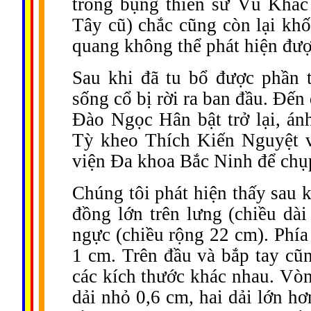
trong bụng thiền sư Vũ Khắ
Tây cũ) chắc cũng còn lại khố
quang không thể phát hiện đượ
Sau khi đã tu bổ được phần 
sống cổ bị rời ra ban đầu. Đến
Đào Ngọc Hân bật trở lại, án
Tỳ kheo Thích Kiến Nguyệt v
viện Đa khoa Bắc Ninh để ch
Chúng tôi phát hiện thấy sau k
đồng lớn trên lưng (chiều dà
ngực (chiều rộng 22 cm). Phía 
1 cm. Trên đầu và bắp tay c
các kích thước khác nhau. Vòng
dải nhỏ 0,6 cm, hai dải lớn hơ