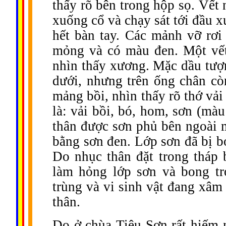
thấy rõ bên trong hộp sọ. Vết n
xuống cổ và chạy sát tới đầu x
hết bàn tay. Các mảnh vỡ rơi
mỏng và có màu đen. Một vết
nhìn thấy xương. Mặc dầu tượn
dưới, nhưng trên ống chân cò
mảng bồi, nhìn thấy rõ thớ vải
là: vải bồi, bó, hom, sơn (mà
thân được sơn phủ bên ngoài 
bằng sơn đen. Lớp sơn đã bị bo
Do nhục thân đặt trong tháp 
làm hỏng lớp sơn và bong tr
trùng và vi sinh vật đang xâm
thân.
Do ở chùa Tiêu Sơn rất hiếm 