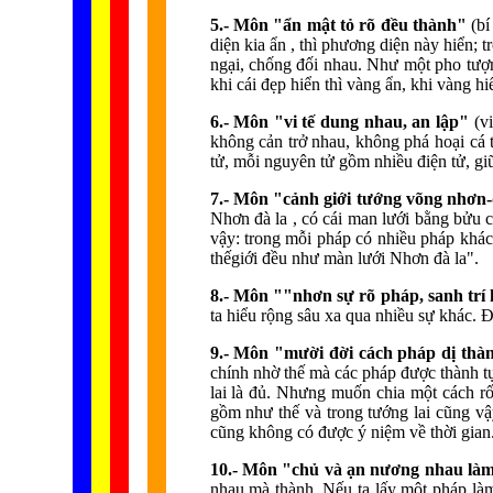
5.- Môn "ẩn mật tỏ rõ đều thành"
(bí
diện kia ẩn , thì phương diện này hiển; 
ngại, chống đối nhau. Như một pho tượn
khi cái đẹp hiển thì vàng ẩn, khi vàng hiể
6.- Môn "vi tế dung nhau, an lập"
(v
không cản trở nhau, không phá hoại cá
tử, mỗi nguyên tử gồm nhiều điện tử, gi
7.- Môn "cảnh giới tướng võng nhơn-
Nhơn đà la , có cái man lưới bằng bửu 
vậy: trong mỗi pháp có nhiều pháp khác
thếgiới đều như màn lưới Nhơn đà la".
8.- Môn ""nhơn sự rõ pháp, sanh trí 
ta hiểu rộng sâu xa qua nhiều sự khác. Đ
9.- Môn "mười đời cách pháp dị th
chính nhờ thế mà các pháp được thành tự
lai là đủ. Nhưng muốn chia một cách rốt
gồm như thế và trong tướng lai cũng vậ
cũng không có được ý niệm về thời gian.
10.- Môn "chủ và ạn nương nhau làm
nhau mà thành. Nếu ta lấy một pháp làm