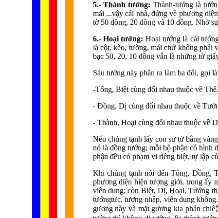
5.- Thành tướng:
Thành-tướng là tướng
mái ...vậy cái nhà, đứng về phương diện 
tờ 50 đồng, 20 đồng và 10 đồng. Nhờ sự 
6.- Hoại tướng:
Hoại tướng là cái tướng
là cột, kèo, tường, mái chứ không phải 
bạc 50, 20, 10 đồng vẫn là những tờ giấy
Sáu tướng này phân ra làm ba đối, gọi là
-Tổng, Biệt cùng đối nhau thuộc về Thể
- Đồng, Dị cùng đối nhau thuộc về Tướ
- Thành, Hoại cùng đối nhau thuộc về 
Nếu chúng tạnh lấy con sư tử bằng vàng l
nó là đồng tướng; mỗi bộ phận có hình d
...... ...
.
.
.
.
.
phận đều có phạm vi riêng biệt, tự lập c
Khi chúng tạnh nói đến Tổng, Đồng, Th
phương diện hiện tượng giới, trong ấy
viên dung; còn Biệt, Dị, Hoại, Tướng thu
tướngtưc, tương nhập, viên dung không. 
gương này và mặt gương kia phản chiê