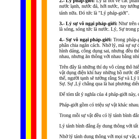
2.- Lý pháp-giới:
Lý là nói về các phần
nước lạnh, nước đá, hới nước, tuy tướn
tánh nữa. Đó tức là "Lý pháp-giới".
3.- Lý sự vô ngại pháp-giới:
Như trên 
là sóng, sóng tức là nước. Lý, Sự trong 
4.- Sự vô ngại pháp-giới:
Trong pháp-g
phân chia ngăn cách. Nhờ lý, mà sự sự đ
hình dáng, công dụng sai, nhưng đều th
nhau, nhưng ăn thông với nhau bằng nhữn
Trên đây là những thí dụ vô cùng thô hiể
vật dụng điện khí hay những hồ nước để
thế, người tạnh sẽ tưởng rằng Sự và Lý l
Sự. Sự ,Lý chẳng qua là hai phương diên 
Để tóm tắt ý nghĩa của 4 pháp-giới này, 
Pháp-giới gồm có triệu sự vật khác nhau,
Trong mỗi sự vật đều có lý tánh bình đẳn
Lý tánh bình đẳng ấy dung thông với tất
Nhờ lý tánh dung thông với mọi sự vật, m