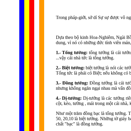
Trong pháp-giới, sở dỉ Sự sự được vô ng
Dựa theo bộ kinh Hoa-Nghiêm, Ngài Bồ T
dung, vì nó có những đức tính viên mản,
1.- Tổng tướng:
tổng tướng là cái tướn
...vậy cái nhà tức là tổng tướng.
2.- Biệt tướng:
biệt tướng là nói các tư
Tổng tức là phải có Biệt; nếu không có bi
3.- Đồng tướng:
Đồng tướng là cái tư
nhưng không ngăn ngại nhau mà vẩn đồ
4.- Dị-tướng:
Dị-tướng là các tướng ri
cột, kèo, tường , mái trong một cái nhà,
Như một trăm đồng bạc là tổng tướng. T
50, 20,10 là biệt tướng. Những tờ giáy 
chất "bạc" là đồng tướng.