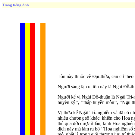
Trang tiếng Anh
Tôn này thuộc về Đại-thừa, căn cứ theo
Người sáng lập ra tôn này là Ngài Đỗ-t
Người kế vị Ngài Đỗ-thuận là Ngài Trí-ng
huyền ký’’, ‘’thập huyền môn’’, ’’Ngũ t
Vị thừa kế Ngài Trí- nghiễm và đã có nh
nhiều chương số khác, khiến cho Hoa ngh
thủ qua đời được ít lâu, kinh Hoa nghi
dịch này mà làm ra bộ ‘’Hoa nghiêm số s
mộ, nhất là trong giới thượng lưu trí th