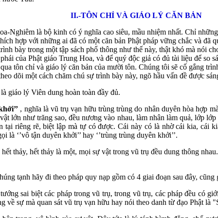
II.-TÔN CHỈ VÀ GIÁO LÝ CĂN BẢN
a-Nghiêm là bộ kinh có ý nghĩa cao siêu, mầu nhiệm nhất. Chỉ những v
ích hợp với những ai đã có một căn bản Phật pháp vững chắc và đã que
trình bày trong một tập sách phổ thông như thế này, thật khó mà nói ch
hái của Phật giáo Trung Hoa, và để quý độc giả có đủ tài liệu để so s
ua tôn chỉ và giáo lý căn bản của mười tôn. Chúng tôi sẽ cố gắng trình
heo dõi một cách chăm chú sự trình bày này, ngõ hầu vấn đề được sáng
 là giáo lý Viên dung hoàn toàn đầy đủ.
khởi’’
, nghĩa là vũ trụ vạn hữu trùng trùng do nhân duyên hòa hợp mà 
 vật lớn như trăng sao, đều nương vào nhau, làm nhân làm quả, lớp lớ
 tại riêng rẽ, biệt lập mà tự có được. Cái này có là nhờ cái kia, cái k
ọi là ‘’vô tận duyên khởi’’ hay ‘’trùng trùng duyên khởi’’.
à hết thảy, hết thảy là một, mọi sự vật trong vũ trụ đều dung thông n
húng tạnh hãy đi theo pháp quy nạp gồm có 4 giai đoạn sau đây, cũng g
tướng sai biệt các pháp trong vũ trụ, trong vũ trụ, các pháp đều có gi
g về sự mà quan sát vũ trụ vạn hữu hay nói theo danh từ đạo Phật là "