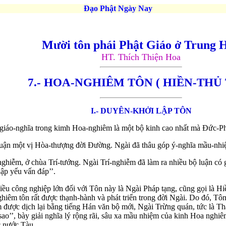
Đạo Phật Ngày Nay
Mười tôn phái Phật Giáo ở Trung 
HT. Thích Thiện Hoa
7.- HOA-NGHIÊM TÔN ( HIỀN-THỦ
I.- DUYÊN-KHỞI LẬP TÔN
 giáo-nghĩa trong kimh Hoa-nghiêm là một bộ kinh cao nhất mà Đức-Phậ
huận một vị Hòa-thượng đời Đường. Ngài đã thâu góp ý-nghĩa mầu-nhi
hiễm, ở chùa Trí-tướng. Ngài Trí-nghiễm đã làm ra nhiều bộ luận có gi
hập yếu vấn đáp’’.
iều công nghiệp lớn đối với Tôn này là Ngài Pháp tạng, cũng gọi là H
iêm tôn rất được thạnh-hành và phát triển trong đời Ngài. Do đó, Tôn
êm được dịch lại bằng tiếng Hán văn bộ mới, Ngài Trừng quán, tức là 
ao’’, bày giải nghĩa lý rộng rãi, sâu xa mầu nhiệm của kinh Hoa nghiê
ức nước Tàu.