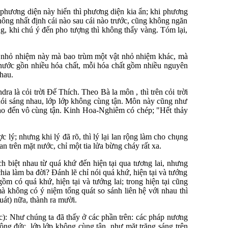
 phương diện này hiển thì phương diện kia ẩn; khi phương
không nhất định cái nào sau cái nào trước, cũng không ngăn
g, khi chú ý đến pho tượng thì không thấy vàng. Tóm lại,
ật nhỏ nhiệm này mà bao trùm một vật nhỏ nhiệm khác, mà
nước gồn nhiều hóa chất, mỗi hóa chất gồm nhiều nguyên
hau.
ra là cỏi trời Đế Thích. Theo Bà la môn , thì trên cỏi trời
hói sáng nhau, lớp lớp không cùng tận. Môn này cũng như
cho đến vô cùng tận. Kinh Hoa-Nghiêm có chép; "Hết thảy
 lý; nhưng khi lý đã rõ, thì lý lại lan rộng làm cho chụng
an trên mặt nước, chỉ một tia lửa bừng cháy rất xa.
h biệt nhau từ quá khứ đến hiện tại qua tương lai, nhưng
ia làm ba đời? Đánh lẽ chỉ nói quá khứ, hiện tại và tướng
ồm có quá khứ, hiện tại và tướng lai; trong hiện tại cũng
à không có ý niệm tổng quát so sánh liên hệ với nhau thì
uát) nữa, thành ra mười.
c): Như chúng ta đã thấy ở các phần trên: các pháp nương
ng đức, lớp lớp không cùng tận, như mặt trăng sáng trên