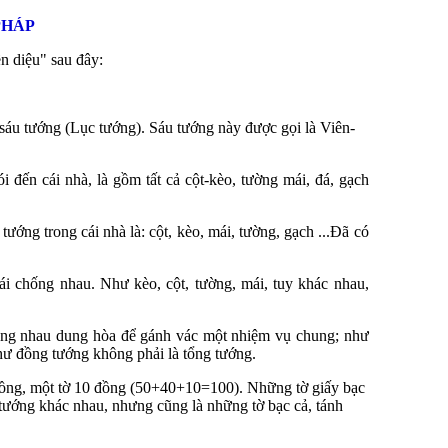
PHÁP
n diệu" sau đây:
sáu tướng (Lục tướng). Sáu tướng này được gọi là Viên-
ói đến cái nhà, là gồm tất cả cột-kèo, tường mái, đá, gạch
 tướng trong cái nhà là: cột, kèo, mái, tường, gạch ...Đã có
i chống nhau. Như kèo, cột, tường, mái, tuy khác nhau,
 cùng nhau dung hòa để gánh vác một nhiệm vụ chung; như
như đồng tướng không phải là tổng tướng.
 đồng, một tờ 10 đồng (50+40+10=100). Những tờ giấy bạc
 tướng khác nhau, nhưng cũng là những tờ bạc cả, tánh