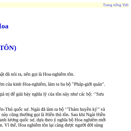
Trang tiếng Việt
Hoa
 TÔN)
t đã nói ra, nên gọi là Hoa-nghiêm tôn.
ệm của kinh Hoa-nghiêm, làm ra ba bộ "Pháp-giới quán".
á trị để giải bày nghĩa lý của tôn này như các bộ: ‘’Sưu
iền-Thủ quốc sư. Ngài đã làm ra bộ ‘’Thám huyền ký’’ và
 này cũng thường gọi là Hiền thủ tôn. Sau khi Ngài Hiền
Thanh lương quốc sư, dựa theo ý nghĩa bộ Hoa nghiêm mới
m. Vì thế, Hoa nghiêm tôn lại càng được người đời sùng