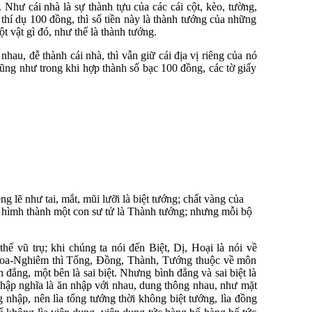
 Như cái nhà là sự thành tựu của các cái cột, kèo, tường,
 thí dụ 100 đồng, thì số tiền này là thành tướng của những
 vật gì đó, như thế là thành tướng.
hau, đễ thành cái nhà, thì vẫn giữ cái địa vị riêng của nó
Cũng như trong khi hợp thành số bạc 100 đồng, các tờ giấy
g lẽ như tai, mắt, mũi lưỡi là biệt tướng; chất vàng của
ể hìmh thành một con sư tử là Thành tướng; nhưng mỗi bộ
ể vũ trụ; khi chúng ta nói đến Biệt, Dị, Hoại là nói về
h Hoa-Nghiêm thì Tổng, Đồng, Thành, Tướng thuộc về môn
 đẳng, một bên là sai biệt. Nhưng bình đẳng và sai biệt là
nhập nghĩa là ăn nhập với nhau, dung thông nhau, như mặt
nhập, nên lìa tổng tướng thời không biệt tướng, lìa đồng