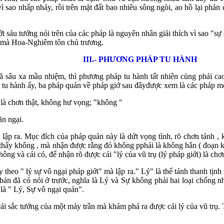
ao nhấp nháy, rồi trên mặt đất bao nhiêu sông ngòi, ao hồ lại phản c
i sáu tướng nói trên của các pháp là nguyên nhân giải thích vì sao "sự
" mà Hoa-Nghiêm tôn chủ trương.
III.- PHƯƠNG PHÁP TU HÀNH
 sâu xa mầu nhiệm, thì phương pháp tu hành tất nhiên củng phải ca
tu hành ấy, ba pháp quán về pháp giớ sau đâyđược xem là các pháp môn
là chơn thật, không hư vọng; "không "
ăn ngại.
lập ra. Mục đích của pháp quán này là dứt vọng tình, rõ chơn tánh , 
 thấy không , mà nhận được rằng đó không pphải là không hẳn ( đoạn k
ông và cái có, để nhận rõ được cái "lý của vũ trụ (lý pháp giới) là chơn
theo " lý sự vô ngại pháp giới" mà lập ra." Lý" là thể tánh thanh tịnh
bản đã có nói ở trước, nghĩa là Lý và Sự không phải hai loại chống n
 là " Lý, Sự vô ngại quán".
ái sắc tướng của một mảy trần mà khám phá ra được cái lý của vũ trụ. 