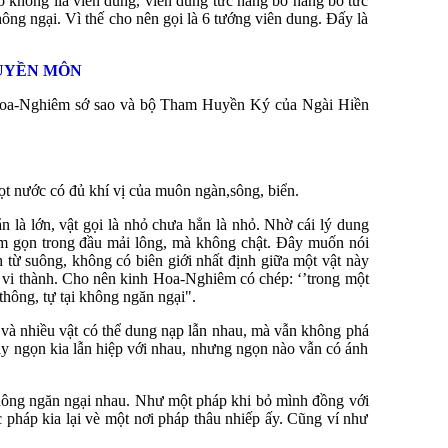
bố không lìa viên dung, viên dung tức hàng bố hàng bố tức
ông ngại. Vì thế cho nên gọi là 6 tướng viên dung. Đấy là
HUYỀN MÔN
h Hoa-Nghiêm sớ sao và bộ Tham Huyền Ký của Ngài Hiền
ọt nước có đủ khí vị của muôn ngàn,sông, biển.
ẳn là lớn, vật gọi là nhỏ chưa hẳn là nhỏ. Nhờ cái lý dung
nằm gọn trong đầu mải lông, mà không chật. Đây muốn nói
h từ suông, không có biên giới nhất định giữa một vật này
ột vi thành. Cho nên kinh Hoa-Nghiêm có chép: ‘’trong một
thông, tự tại không ngăn ngại".
 và nhiều vật có thể dung nạp lẫn nhau, mà vẫn không phá
ày ngọn kia lẫn hiệp với nhau, nhưng ngọn nào vẫn có ánh
không ngăn ngại nhau. Như một pháp khi bỏ mình đồng với
c pháp kia lại vè một nơi pháp thâu nhiếp ấy. Cũng ví như