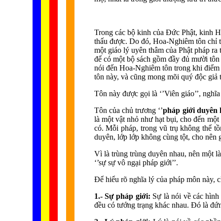
Trong các bộ kinh của Đức Phật, kinh Ho
thấu được. Do đó, Hoa-Nghiêm tôn chỉ th
một giáo lý uyên thâm của Phật pháp ra 
để có một bộ sách gồm đầy đủ mười tôn p
nói đến Hoa-Nghiêm tôn trong khi điểm q
tôn này, và cũng mong mõi quý độc giả t
Tôn này được gọi là ‘’Viên giáo’’, nghĩa
Tôn của chủ trương ‘’
pháp giới duyên 
là một vật nhỏ như hạt bụi, cho đến một
có. Mỗi pháp, trong vũ trụ không thể tồn
duyên, lớp lớp không cùng tột, cho nên g
Vì là trùng trùng duyên nhau, nên một l
‘’sự sự vô ngại pháp giới’’.
Để hiểu rõ nghĩa lý của pháp môn này, c
1.- Sự pháp giới:
Sự là nói về các hình 
đều có tướng trạng khác nhau. Đó là đứn