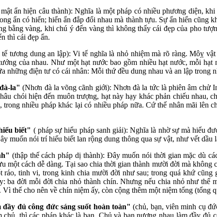
 mật ẩn hiện câu thành): Nghĩa là một pháp có nhiều phương diện, khi
trong ẩn có hiển; hiển ẩn đắp đổi nhau mà thành tựu. Sự ẩn hiển cũng 
g bằng vàng, khi chú ý đến vàng thì không thấy cái đẹp của pho tượn
n thì cái đẹp ẩn.
i tế tương dung an lập): Vi tế nghĩa là nhỏ nhiệm mà rõ ràng. Môỵ v
 tướng của nhau. Như một hạt nước bao gồm nhiều hạt nước, mỗi hạt 
ữa những điện tư có cái nhân: Mỗi thứ đều dung nhau và an lập trong n
đà-la"
(Nhơn đà la võng cãnh giới): Nhơn đà la tức là phiên âm chử Ind
châu chói hiện đến muôn trượng, hạt này hạy khác phản chiếu nhau, c
, trong nhiều pháp khác lại có nhiều pháp nữa. Cứ thế nhân mãi lên 
hiểu biết"
( pháp sự hiểu pháp sanh giải): Nghĩa là nhờ sự mà hiểu được
ây muốn nói trí hiểu biết lan rộng dung thông qua sự vật, như vết dầu l
ành"
(thập thế cách pháp dị thành): Đây muốn nói thời gian mặc dù các
u một cách dễ dàng. Tại sao chia thời gian thành mười đời mà không ch
 ráo, tinh vi, trong kinh chia mười đời như sau; trong quá khứ cũng g
y: ba đời mỗi đời chia nhỏ thành chín. Nhưng nếu chia nhỏ như thế m
 Vì thế cho nên về chín niệm ấy, còn cộng thêm một niệm tổng (tổng q
 đầy đủ công đức sáng suốt hoàn toàn"
(chủ, bạn, viên minh cụ đứ
 chủ, thì các pháp khác là bạn. Chủ và bạn nương nhau làm đầy đủ cô