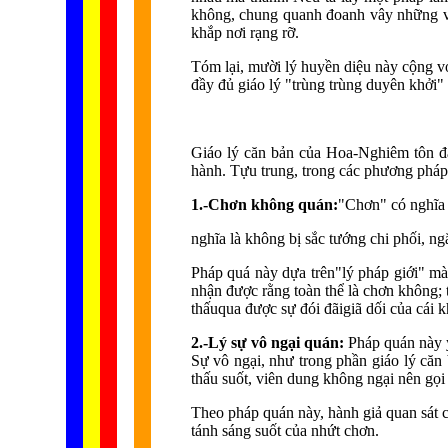
không, chung quanh đoanh vây những vì s
khắp nơi rạng rỡ.
Tóm lại, mười lý huyền diệu này cộng vớ
đầy đủ giáo lý "trùng trùng duyên khởi
Giáo lý căn bản của Hoa-Nghiêm tôn đã
hành. Tựu trung, trong các phương pháp 
1.-Chơn không quán:
"Chơn" có nghĩa 
nghĩa là không bị sắc tướng chi phối, ng
Pháp quá này dựa trên"lý pháp giới" mà 
nhận được rằng toàn thể là chơn không;
thấuqua được sự đói đãigiã dối của cái kh
2.-Lý sự vô ngại quán:
Pháp quán này y 
Sự vô ngại, như trong phần giáo lý căn 
thấu suốt, viên dung không ngại nên gọi
Theo pháp quán này, hành giả quan sát c
tánh sáng suốt của nhứt chơn.