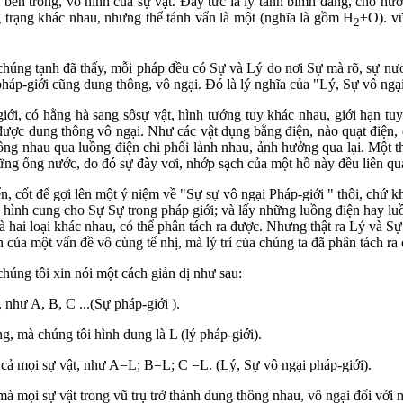
 bên trong, vô hình của sự vật. Đây tức là lý tánh bìmh đẳng, chổ nươ
g trạng khác nhau, nhưng thể tánh vẩn là một (nghĩa là gồm H
+O). vũ
2
chúng tạnh đã thấy, mỗi pháp đều có Sự và Lý do nơi Sự mà rõ, sự n
pháp-giới cũng dung thông, vô ngại. Đó là lý nghĩa của "Lý, Sự vô ngại
iới, có hằng hà sang sôsự vật, hình tướng tuy khác nhau, giới hạn t
ược dung thông vô ngại. Như các vật dụng bằng điện, nào quạt điện, đèn
ông nhau qua luồng điện chi phối lảnh nhau, ảnh hưởng qua lại. Một t
g ống nước, do đó sự đày vơi, nhớp sạch của một hồ này đều liên quan
n, cốt để gợi lên một ý niệm về "Sự sự vô ngại Pháp-giới " thôi, chứ k
 hình cung cho Sự Sự trong pháp giới; và lấy những luồng điện hay lu
à hai loại khác nhau, có thể phân tách ra được. Nhưng thật ra Lý và S
của một vấn đề vô cùng tế nhị, mà lý trí của chúng ta đã phân tách ra 
chúng tôi xin nói một cách giản dị như sau:
 như A, B, C ...(Sự pháp-giới ).
g, mà chúng tôi hình dung là L (lý pháp-giới).
 cả mọi sự vật, như A=L; B=L; C =L. (Lý, Sự vô ngại pháp-giới).
à mọi sự vật trong vũ trụ trở thành dung thông nhau, vô ngại đối với 