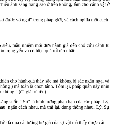
hiếu ánh sáng trăng sao ở trên không, làm cho cảnh vật ở
 sự được vô ngại" trong pháp giới, và cách nghĩa một cach
o siêu, mầu nhiệm mới đưa hành-giả đến chổ cứu cánh tu
 trọng yếu và có hiệu quả rốt ráo nhất:
khiến cho hành-giả thấy sắc mà không bị sắc ngăn ngại và
hông ) mà toàn là chơn tánh. Tóm lại, pháp quán này nhìn
 không " (đã giãi ở trên)
 sáng suốt; " Sự" là hình tướng phận hạn của các pháp. Lý,
hau, ngăn cách nhau, mà trái lại, dung thông nhau. Lý, Sự
Tức là qua cái tướng hư giả của sự vật mà thấy được cái