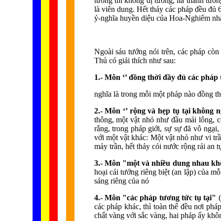
tướng thì không dị tướng, lìa thành tướ
là viên dung. Hết tháy các pháp đều đủ 
ý-nghĩa huyền diệu cúa Hoa-Nghiêm nhất
Ngoài sáu tướng nói trên, các pháp c
Thủ có giải thích như sau:
1.- Môn ‘’ đồng thời đầy đủ các pháp
nghĩa là trong mỗi một pháp nào đồng th
2.- Môn ‘’ rộng và hẹp tụ tại không n
thông, một vật nhỏ như đầu mải lông, 
rằng, trong pháp giới, sự sự đã vô ngại
với một vật khác: Một vật nhỏ như vi tr
mảy trần, hết thảy cỏi nước rộng rải an 
3.- Môn "một và nhiều dung nhau k
hoại cái tướng riêng biệt (an lập) của 
sáng riêng của nó
4.- Môn "các pháp tương tức tụ tại"
(
các pháp khác, thì toàn thể đều nơi phá
chất vàng với sắc vàng, hai pháp ấy khô