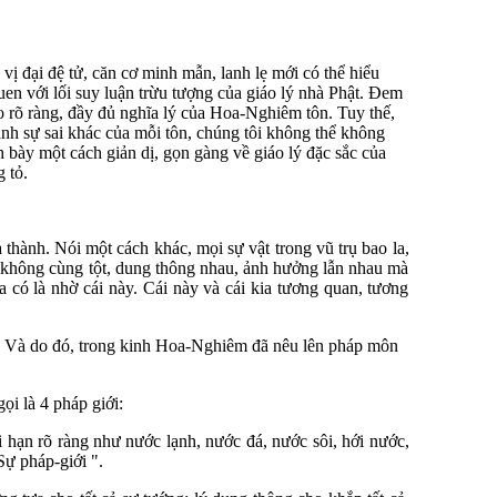
ị đại đệ tử, căn cơ minh mẫn, lanh lẹ mới có thể hiểu
n với lối suy luận trừu tượng của giáo lý nhà Phật. Đem
o rõ ràng, đầy đủ nghĩa lý của Hoa-Nghiêm tôn. Tuy thế,
ánh sự sai khác của mỗi tôn, chúng tôi không thể không
 bày một cách giản dị, gọn gàng về giáo lý đặc sắc của
 tỏ.
thành. Nói một cách khác, mọi sự vật trong vũ trụ bao la,
p không cùng tột, dung thông nhau, ảnh hưởng lẫn nhau mà
ia có là nhờ cái này. Cái này và cái kia tương quan, tương
hau. Và do đó, trong kinh Hoa-Nghiêm đã nêu lên pháp môn
ọi là 4 pháp giới:
ới hạn rõ ràng như nước lạnh, nước đá, nước sôi, hới nước,
Sự pháp-giới ".