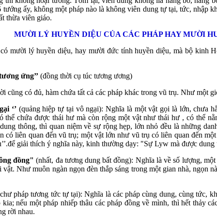
ng thì không hoại tướng. Tóm lại, viên dung không lìa hàng bố, hàng 
6 tướng ấy, không một pháp nào là không viên dung tự tại, tức, nhập kh
 thừa viên giáo.
MƯỜI LÝ HUYỀN DIỆU CỦA CÁC PHÁP HAY MƯỜI 
òn có mười lý huyền diệu, hay mười đức tính huyền diệu, mà bộ kin
 tương ứng’’
(đồng thời cụ túc tương ương)
ời cũng có đủ, hàm chứa tất cả các pháp khác trong vũ trụ. Như một gi
gại ‘’
(quảng hiệp tự tại vô ngại): Nghĩa là một vật gọi là lớn, chưa h
có thể chứa được thái hư mà còn rộng một vật như thái hư , có thể 
, dung thông, thì quan niệm về sự rộng hẹp, lớn nhỏ đều là những dan
ần có liên quan đến vũ trụ; một vật lớn như vũ trụ có liên quan đến m
tụ’’.để giải thích ý nghĩa này, kinh thường dạy: "Sự Lyw mà được dung 
hông đồng"
(nhất, đa tương dung bất đồng): Nghĩa là về số lượng, một
mỗi vật. Như muôn ngàn ngọn đèn thắp sáng trong một gian nhà, ngọn n
chư pháp tương tức tự tại): Nghĩa là các pháp cùng dung, cùng tức, 
p kia; nếu một pháp nhiếp thâu các pháp đồng về mình, thì hết thảy cá
ng rời nhau.