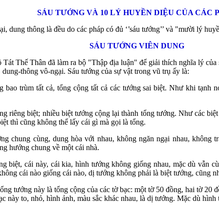
SÁU TƯỚNG VÀ 10 LÝ HUYỀN DIỆU CỦA CÁC 
ại, dung thông là đều do các pháp có đủ ‘’sáu tướng’’ và "mười lý huyề
SÁU TƯỚNG VIÊN DUNG
át Thế Thân đã làm ra bộ "Thập địa luận" để giải thích nghĩa lý của 
 dung-thông vô-ngại. Sáu tướng của sự vật trong vũ trụ ấy là:
g bao trùm tất cả, tổng cộng tất cả các tướng sai biệt. Như khi tạnh n
ớng riêng biệt; nhiều biệt tướng cộng lại thành tổng tướng. Như các biệt
ệt thì cũng không thể lấy cái gì mà gọi là tổng.
ớng chung cùng, dung hòa với nhau, không ngăn ngại nhau, không trá
ng hướng chung về một cái nhà.
êng biệt, cái này, cái kia, hình tướng không giống nhau, mặc dù vẫn
 không cái nào giống cái nào, dị tướng không phải là biệt tướng, cũng 
ổng tướng này là tổng cộng của các tờ bạc: một tờ 50 đồng, hai tờ 20
bạc này to, nhỏ, hình ảnh, màu sắc khác nhau, là dị tướng. Mặc dù hình