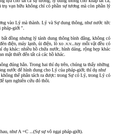
ng tựa cho tất cả sự tướng; lý dung thông cho khắp tất cả,
 trụ vạn hữu không chỉ có phần sự tương mà còn phần lý
ương vào Lý mà thành. Lý và Sự dung thông, như nước tức
 pháp-giới ".
uy bất đồng nhưng lý tánh dung thông bình đẳng, không có
 điện, máy lạnh, ủi điện, lò xo .v.v...tuy mỗi vật đều có
hí dụ khác: nhiều hồ chứa nước, hình dáng, rộng hẹp khác
 mật thiết đến tất cả các hồ khác.
hông đúng hẳn. Trong hai thí dụ trên, chúng ta thấy những
ồng nước để hình dung cho Lý của pháp-giới; thí dụ như
ự không thể phân tách ra được: trong Sự có Lý, trong Lý có
để tạm nghiên cứu đó thôi.
nhau, như A =C ...(Sự sự vô ngại pháp-giới).