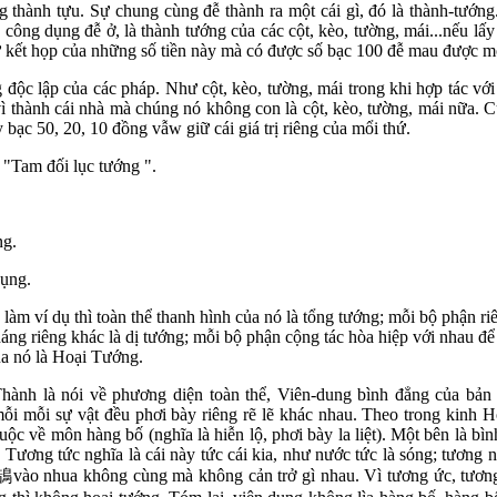
 thành tựu. Sự chung cùng đễ thành ra một cái gì, đó là thành-tướng.
công dụng đễ ở, là thành tướng của các cột, kèo, tường, mái...nếu lấy
kết họp của những số tiền này mà có được số bạc 100 đễ mau được một
 độc lập của các pháp. Như cột, kèo, tường, mái trong khi hợp tác với n
vì thành cái nhà mà chúng nó không con là cột, kèo, tường, mái nữa. 
 bạc 50, 20, 10 đồng vẫw giữ cái giá trị riêng của mổi thứ.
 "Tam đối lục tướng ".
.
ng.
Dụng.
àm ví dụ thì toàn thể thanh hình của nó là tổng tướng; mỗi bộ phận riên
áng riêng khác là dị tướng; mỗi bộ phận cộng tác hòa hiệp với nhau đ
ủa nó là Hoại Tướng.
ành là nói về phương diện toàn thể, Viên-dung bình đẳng của bản th
 mỗi mỗi sự vật đều phơi bày riêng rẽ lẽ khác nhau. Theo trong kin
ộc về môn hàng bố (nghĩa là hiễn lộ, phơi bày la liệt). Một bên là bình
Tương tức nghĩa là cái này tức cái kia, như nước tức là sóng; tương 
鵠
vào nhua không cùng mà không cản trở gì nhau. Vì tương ức, tương 