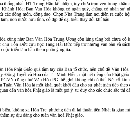
hà thống nhất. HT Trung Hậu kế nhiệm, tuy chưa trọn vẹn trong khâu
Khánh Hòa; Ban Van Hóa không có ngân quỷ, chẳng có nhân sự, nhờ 
từ các đồng môn, đồng đạo. Chọn Nha Trang làm nơi diễn ra cuộc hội
lam, non nước hữu tình, có dịp để đại biểu thay đổi khí hậu.
a cũng như Ban Văn Hóa Trung Ương còn lúng túng bởi chưa có kinh
 chư Tôn Đức cựu học Tăng Hải Đức tiếp trợ những văn bản và sách 
cuộc triển lãm hầu thêm phần ý nghĩa.
Văn Hóa Phật Giáo quá tầm tay của Ban tổ chức, nên chủ đề Văn Hóa
Tây Đông Tuyết và Hoa của TT Minh Hiền, một nét riêng của Phật giáo 
VN cũng như Văn Hóa PG thế giới không chỉ có thế. Nét cổ kính x
Tuần Văn Hóa là một khái quát khởi đầu cho sự phát triển tiếp theo đ
 quan đến văn hóa Phật giáo là một gợi ý tư duy cho các chức sắc thì đ
i biển, không xa Hòn Tre, phương tiện đi lại thuận tiện.Nhất là giao 
g thêm sự dịu dàng cho tuần văn hoá Phật giáo.