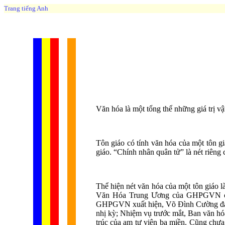
Trang tiếng Anh
Văn hóa là một tổng thể những giá trị vậ
Tôn giáo có tính văn hóa của một tôn gi
giáo. “Chính nhân quân tử” là nét riên
Thể hiện nét văn hóa của một tôn giáo l
Văn Hóa Trung Ương của GHPGVN có nh
GHPGVN xuất hiện, Võ Đình Cường đảm
nhị kỳ; Nhiệm vụ trước mắt, Ban văn h
trúc của am tự viện ba miền. Cũng chưa 