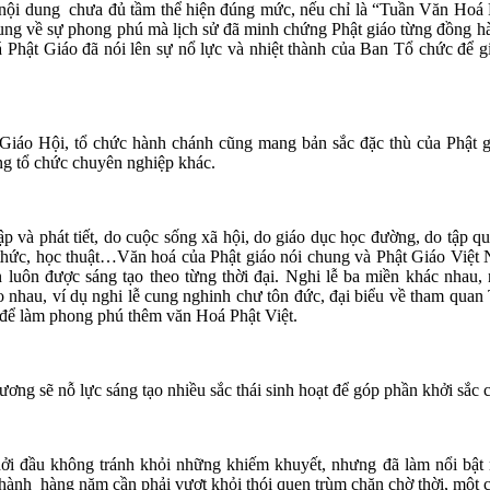
nội dung chưa đủ tầm thể hiện đúng mức, nếu chỉ là “Tuần Văn Hoá P
ng về sự phong phú mà lịch sử đã minh chứng Phật giáo từng đồng hàn
 Phật Giáo đã nói lên sự nổ lực và nhiệt thành của Ban Tổ chức để gi
 Giáo Hội, tổ chức hành chánh cũng mang bản sắc đặc thù của Phật g
ng tổ chức chuyên nghiệp khác.
hập và phát tiết, do cuộc sống xã hội, do giáo dục học đường, do tập
ý thức, học thuật…Văn hoá của Phật giáo nói chung và Phật Giáo Việt N
 luôn được sáng tạo theo từng thời đại. Nghi lễ ba miền khác nhau,
hau, ví dụ nghi lễ cung nghinh chư tôn đức, đại biểu về tham quan T
 để làm phong phú thêm văn Hoá Phật Việt.
ng sẽ nỗ lực sáng tạo nhiều sắc thái sinh hoạt để góp phần khởi sắ
ởi đầu không tránh khỏi những khiếm khuyết, nhưng đã làm nổi bật n
ành hàng năm cần phải vượt khỏi thói quen trùm chăn chờ thời, một cố