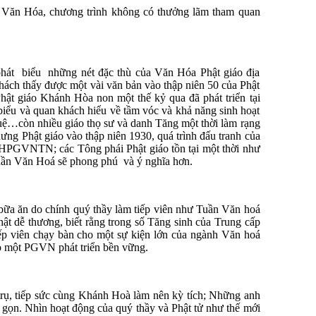
tuần Văn Hóa, chương trình không có thưởng lãm tham quan
hát biểu những nét đặc thù của Văn Hóa Phật giáo địa
khách thấy được một vài văn bản vào thập niên 50 của Phật
ật giáo Khánh Hòa non một thế kỷ qua đã phát triển tại
iểu và quan khách hiểu về tầm vóc và khả năng sinh hoạt
…còn nhiều giáo thọ sư và danh Tăng một thời làm rạng
g Phật giáo vào thập niên 1930, quá trình đấu tranh của
GHPGVNTN; các Tông phái Phật giáo tồn tại một thời như
uần Văn Hoá sẽ phong phú và ý nghĩa hơn.
ữa ăn do chính quý thầy làm tiếp viên như Tuần Văn hoá
t dễ thương, biết rằng trong số Tăng sinh của Trung cấp
ếp viên chạy bàn cho một sự kiện lớn của ngành Văn hoá
cho một PGVN phát triển bền vững.
trụ, tiếp sức cùng Khánh Hoà làm nên kỳ tích; Những anh
 gọn. Nhìn hoạt động của quý thầy và Phật tử như thế mới