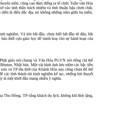
 chuyên môn, cũng can đảm đứng ra tổ chức Tuần văn Hóa
vào tinh thần trách nhiệm và tính thuần hậu chơn chất,
 diễn là điều đắc địa, nó không những nằm giữa ba miền,
 nghiệm. Và khi bắt đầu, chưa biết bắt đầu từ đâu, bắt
báo thời cựu giáo học để minh hoạ cho sự hành hoạt của
 Phật giáo nói chung và Văn Hóa PGVN nói riêng chỉ thể
Bhutan, Nhật bản. Một vài hình ảnh lưu niệm các bậc tiền
ưa và TP tân thời của Khánh Hòa nay cũng chưa đủ thể
ể các tỉnh thành rút kinh nghiệm kế tục, những bài thuyết
ây là một khởi đầu mang nhiều ý nghĩa.
mùa Thu Đông, TP vắng khách du lịch, không khí tĩnh lặng,