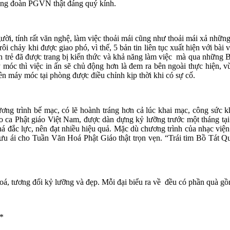
cộng đoàn PGVN thật đáng quý kính.
ời, tính rất văn nghệ, làm việc thoải mái cũng như thoải mái xả nhữn
ôi chảy khi được giao phó, vì thế, 5 bản tin liên tục xuất hiện với bà
trẻ đã được trang bị kiến thức và khả năng làm việc mà qua những 
móc thì việc in ấn sẽ chủ động hơn là đem ra bên ngoài thực hiện, vừ
ên máy móc tại phòng được điều chỉnh kịp thời khi có sự cố.
ơng trình bế mạc, có lẽ hoành tráng hơn cả lúc khai mạc, công sứ
 ca Phật giáo Việt Nam, được dàn dựng kỷ lưỡng trước một tháng t
 đắc lực, nên đạt nhiều hiệu quả. Mặc dù chương trình của nhạc viện 
 ưu ái cho Tuần Văn Hoá Phật Giáo thật trọn vẹn. “Trái tim Bồ Tá
 tương đối kỷ lưỡng và đẹp. Mỗi đại biểu ra về đều có phần quà gồm 
*