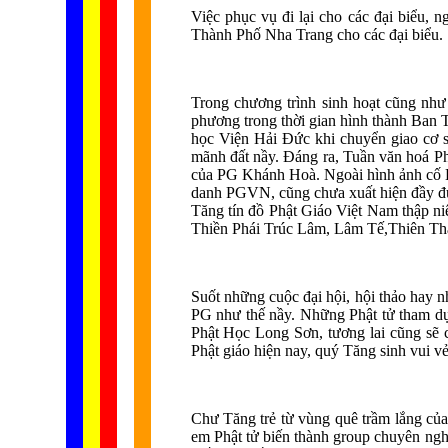
Việc phục vụ đi lại cho các đại biểu, 
Thành Phố Nha Trang cho các đại biểu.
Trong chương trình sinh hoạt cũng nh
phương trong thời gian hình thành Ban T
học Viện Hải Đức khi chuyển giao cơ s
mãnh đất nầy. Đáng ra, Tuần văn hoá P
của PG Khánh Hoà. Ngoài hình ảnh cố 
danh PGVN, cũng chưa xuất hiện đầy đủ!
Tăng tín đồ Phật Giáo Việt Nam thập n
Thiền Phái Trúc Lâm, Lâm Tế,Thiên Tha
Suốt những cuộc đại hội, hội thảo hay
PG như thế nầy. Những Phật tử tham dự
Phật Học Long Sơn, tương lai cũng sẽ 
Phật giáo hiện nay, quý Tăng sinh vui v
Chư Tăng trẻ từ vùng quê trầm lắng của
em Phật tử biến thành group chuyên ngh