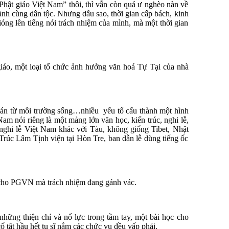
hật giáo Việt Nam” thôi, thì vẫn còn quá ư nghèo nàn về
h cùng dân tộc. Nhưng dẫu sao, thời gian cấp bách, kinh
óng lên tiếng nói trách nhiệm của mình, mà một thời gian
iáo, một loại tổ chức ảnh hưởng văn hoá Tự Tại của nhà
 quán từ môi trường sống…nhiều yếu tố cấu thành một hình
am nói riêng là một mảng lớn văn học, kiến trúc, nghi lễ,
 nghi lễ Việt Nam khác với Tàu, không giống Tibet, Nhật
rúc Lâm Tịnh viện tại Hòn Tre, ban dẫn lễ dùng tiếng ốc
c cho PGVN mà trách nhiệm đang gánh vác.
hững thiện chí và nổ lực trong tầm tay, một bài học cho
 tật hầu hết tu sĩ nắm các chức vụ đều vấp phải.