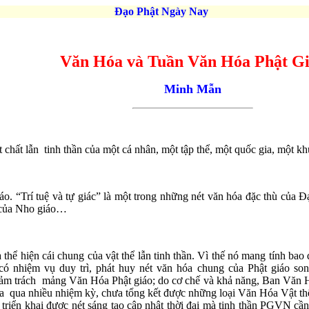
Đạo Phật Ngày Nay
Văn Hóa và Tuần Văn Hóa Phật G
Minh Mẫn
t chất lẫn tinh thần của một cá nhân, một tập thể, một quốc gia, một kh
áo. “Trí tuệ và tự giác” là một trong những nét văn hóa đặc thù của 
g của Nho giáo…
à thể hiện cái chung của vật thể lẫn tinh thần. Vì thế nó mang tính ba
iệm vụ duy trì, phát huy nét văn hóa chung của Phật giáo song
 trách mảng Văn Hóa Phật giáo; do cơ chế và khả năng, Ban Văn H
óa qua nhiều nhiệm kỳ, chưa tổng kết được những loại Văn Hóa Vật t
triển khai được nét sáng tạo cập nhật thời đại mà tinh thần PGVN cần 