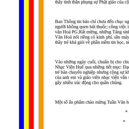
thấy tinh thần phụng sự Phật giáo của 
Ban Thông tin báo chí chưa đến chục ngư
người không quen hút thuốc; công việc tr
văn Hoá PG.Rất mừng, những Tăng sinh 
Văn Hoá nói riêng có kinh phí, sẳn máy 
...... ...
.
.
.
.
.
thầy trẻ khá giỏi về phần mềm tin học, n
Vào những ngày cuối, chuẩn bị cho chư
Nhạc Viện Huế qua những tiết mục: Đạo
trẻ bán chuyên nghiệp nhưng cộng sự khá
của anh em và giáo viên nhạc viện vẫn
gây nhiều xúc động cho quần chúng.
Một số ấn phẩm chào mừng Tuần Văn hoá,
*
* 