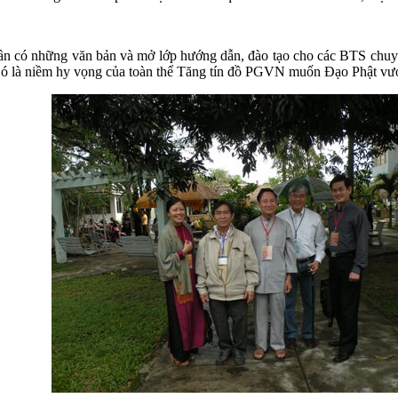
n có những văn bản và mở lớp hướng dẫn, đào tạo cho các BTS chuyê
Đó là niềm hy vọng của toàn thể Tăng tín đồ PGVN muốn Đạo Phật vượt 