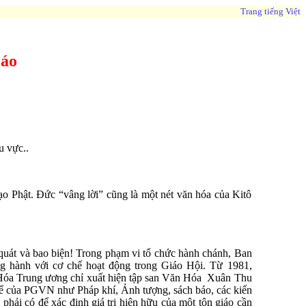
Trang tiếng Việt
iáo
u vực..
Đạo Phật. Đức “vâng lời” cũng là một nét văn hóa của Kitô
o quát và bao biện! Trong phạm vi tổ chức hành chánh, Ban
 hành với cơ chế hoạt động trong Giáo Hội. Từ 1981,
óa Trung ương chỉ xuất hiện tập san Văn Hóa Xuân Thu
hể của PGVN như Pháp khí, Ảnh tượng, sách báo, các kiến
phải có để xác định giá trị hiện hữu của một tôn giáo cần