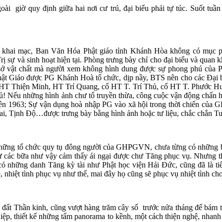
ngoài giờ quy định giữa hai nơi cư trú, đại biểu phải tự túc. Suốt 
ư khai mạc, Ban Văn Hóa Phật giáo tỉnh Khánh Hòa không có mục p
rị sự và sinh hoạt hiện tại. Phòng trưng bày chỉ cho đại biểu và quan 
ở vật chất mà người xem không hình dung được sự phong phú của Ph
hật Giáo được PG Khánh Hoà tổ chức, dịp nầy, BTS nên cho các Đại b
HT Thiện Minh, HT Trí Quang, cố HT T. Trí Thủ, cố HT T. Phước Huệ
 Nếu những hình ảnh chư tổ truyền thừa, công cuộc vận động chấn hưn
iên 1963; Sự vận dụng hoà nhập PG vào xã hội trong thời chiến của 
i, Tịnh Độ…được trưng bày bằng hình ảnh hoặc tư liệu, chắc chắn T
 những tổ chức quy tụ đông người của GHPGVN, chưa từng có những b
 các bữa như vậy cảm thấy ái ngại được chư Tăng phục vụ. Nhưng thậ
có những danh Tăng kỳ tài như Phật học viện Hải Đức, cũng đã là ti
ẻ, nhiệt tình phục vụ như thế, mai đây họ cũng sẽ phục vụ nhiệt tình 
 đất Thần kinh, cũng vượt hàng trăm cây số trước nửa tháng để bám 
iệp, thiết kế những tấm panorama to kềnh, một cách thiện nghệ, nhanh