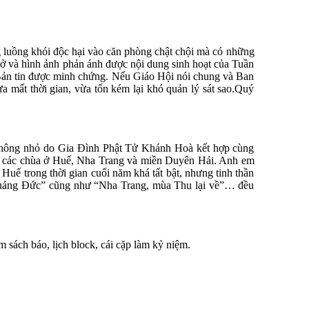
g luồng khói độc hại vào căn phòng chật chội mà có những
i vở và hình ảnh phản ánh được nội dung sinh hoạt của Tuần
Bản tin được minh chứng. Nếu Giáo Hội nói chung và Ban
a mất thời gian, vừa tốn kém lại khó quản lý sát sao.Quý
c không nhỏ do Gia Đình Phật Tử Khánh Hoà kết hợp cùng
ại các chùa ở Huế, Nha Trang và miền Duyên Hải. Anh em
Huế trong thời gian cuối năm khá tất bật, nhưng tinh thần
t Quảng Đức” cũng như “Nha Trang, mùa Thu lại về”… đều
sách báo, lịch block, cái cặp làm kỷ niệm.