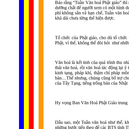
Bảo rằng “Tuần Văn hoá Phật giáo” thì 
dưỡng chất để người xem có một hình du
phí không sẵn và hạn chế, Tuần văn hoá
khá dài chưa từng thể hiện được.
Tổ chức của Phật giáo, cho dù tổ chức
Phật, vì thế, không thể đòi hỏi như nhữ
Văn hoá là kết tinh của quá trình thu n
thái văn hoá, rồi văn hoá tác động lại 
kinh tạng, pháp khí, thậm chí pháp môn
bản…Thế nhưng, chúng cũng bổ trợ cho n
của Tây Tạng, tiếng trống bản của Nhật
Hy vọng Ban Văn Hoá Phật Giáo trung ươ
Dẫu sao, một Tuần văn hoá như thế, kh
những bước tiếp theo để các BTS tỉnh Th