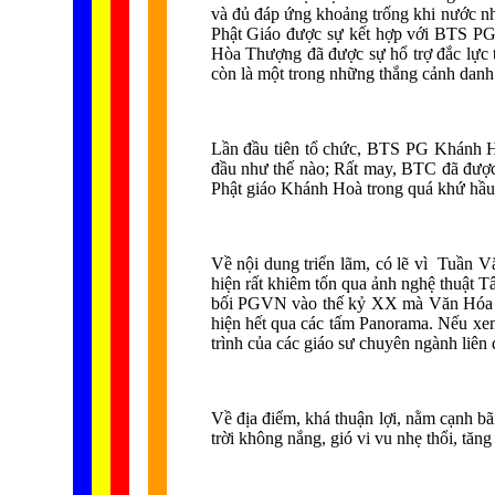
và đủ đáp ứng khoảng trống khi nước n
Phật Giáo được sự kết hợp với BTS PG 
Hòa Thượng đã được sự hổ trợ đắc lực 
còn là một trong những thắng cảnh danh 
Lần đầu tiên tổ chức, BTS PG Khánh Hò
đầu như thế nào; Rất may, BTC đã được
Phật giáo Khánh Hoà trong quá khứ hầu 
Về nội dung triển lãm, có lẽ vì Tuần 
hiện rất khiêm tốn qua ảnh nghệ thuật 
bối PGVN vào thế kỷ XX mà Văn Hóa PG
hiện hết qua các tấm Panorama. Nếu xem 
trình của các giáo sư chuyên ngành liên
Về địa điểm, khá thuận lợi, nằm cạnh bã
trời không nắng, gió vi vu nhẹ thổi, tăn