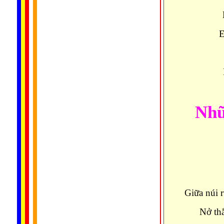
E
Nhữ
Giữa núi 
Nở thắ