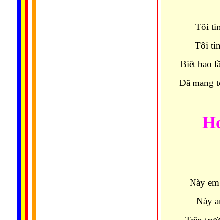
Tôi ti
Tôi ti
Biết bao 
Ðã mang tô
H
Này em 
Này an
Trên trư