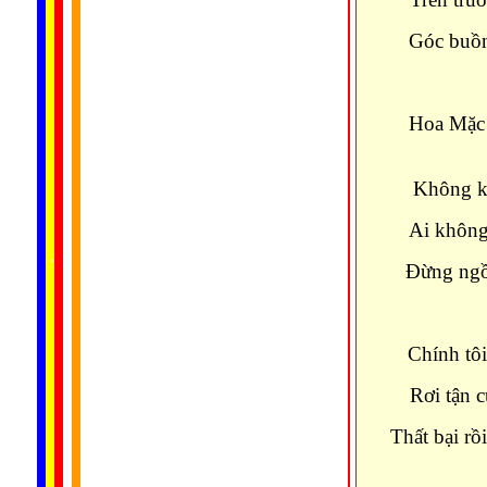
Góc buồn
Hoa Mặc 
Không kh
Ai không
......
..
.
..
.
.
...
Ðừng ngồi
Chính tôi
Rơi tận 
Thất bại rồ