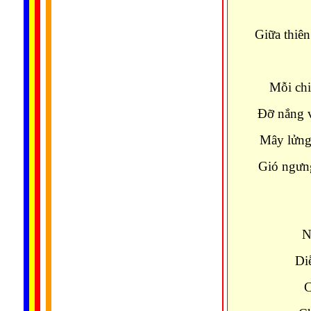
Giữa thiê
Mỗi ch
Đỡ nắng 
Mây lửng 
Gió ngưn
N
Di
C