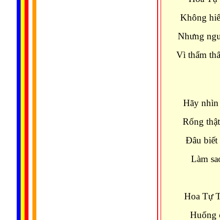
Không hiểu
Nhưng ngư
Vì thẩm th
Hãy nhìn
Rống thật
Ðâu biết
Làm sao
Hoa Tự T
Huống c