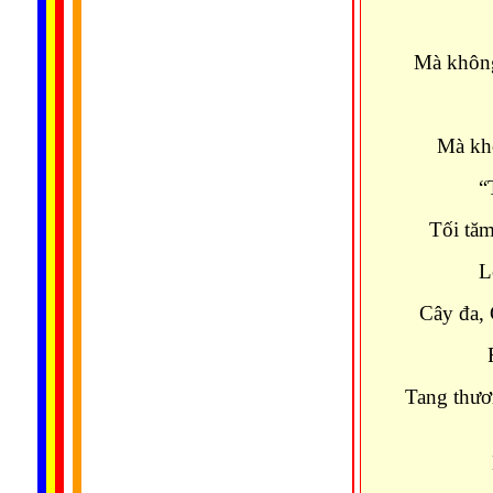
Ðố a
Mà không
Ðố a
Mà khô
“Thức 
Tối tăm
Lên ng
Cây đa,
Rụng 
Tang thươ
Khom