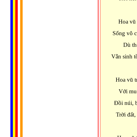
Hoa vũ 
Sống vô c
Dù th
Vẫn sinh t
Hoa vũ t
Với muô
Đồi núi, 
Trời đất,