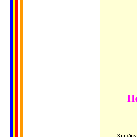
H
Xin tặn