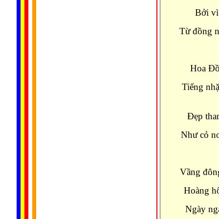
Bởi vì
Từ đồng n
Hoa Ðồn
Tiếng nhặ
Ðẹp than
Như cỏ no
Vầng đông
Hoàng hô
Ngày ngà