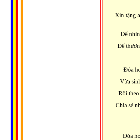
Xin tặng 
Ðể nhìn
Ðể thươn
Ðóa ho
Vừa sinh
Rồi theo
Chia sẻ n
Ðóa ho