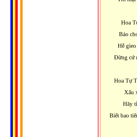
Hoa Tự
Báo cho
Hễ gieo 
Ðừng cứ 
Hoa Tự T
Xấu x
Hãy t
Biết bao ti