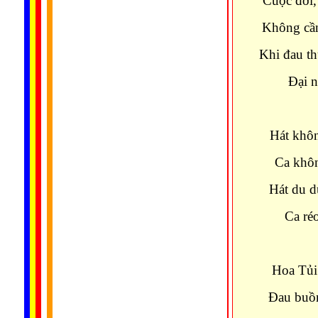
Cuộc đời,
Không cần
Khi đau t
Ðại n
Hát khôn
Ca khôn
Hát du d
Ca réo
Hoa Tủi
Ðau buồn