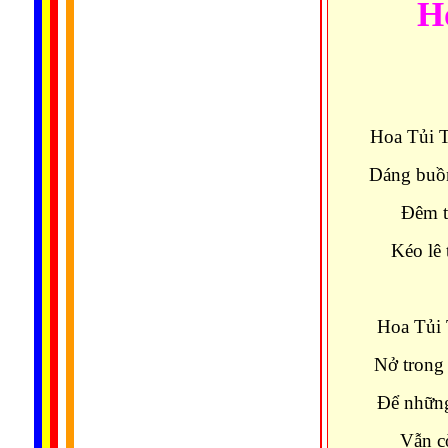
H
Hoa Tủi T
Dáng buồn
Ðêm tố
Kéo lê 
Hoa Tủi 
Nở trong 
Ðể những
Vẫn c