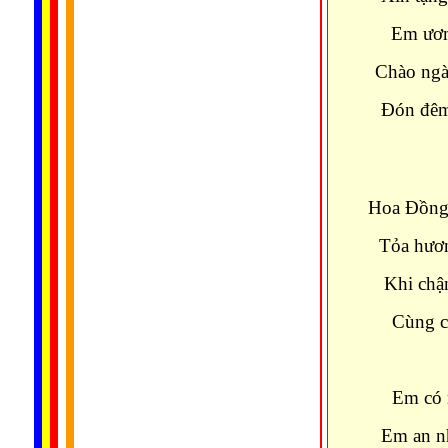
Em ươm
Chào ngà
Ðón đêm
Hoa Ðồng
Tỏa hươ
Khi chậm
Cùng c
Em có m
Em an nh