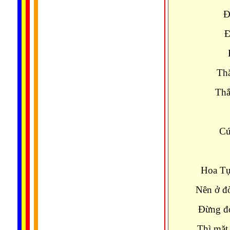
Ð
Ð
Thắ
Thắ
Cứ
Hoa Tự 
Nên ở đờ
Ðừng đợ
Thì mặt 