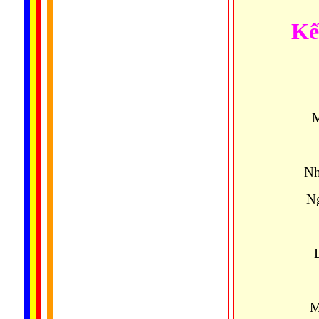
Kế
M
Nh
Ng
M