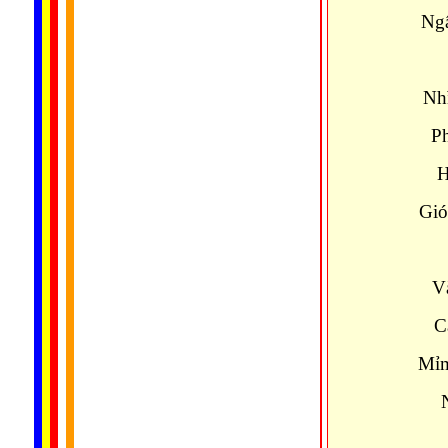
Ngậ
Nhì
Ph
H
Gió
V
C
Mỉm