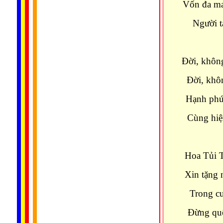
Vốn đa ma
Người t
Ðời, khôn
Ðời, khô
Hạnh phúc
Cùng hiện
Hoa Tủi T
Xin tặng 
Trong cu
Ðừng quê