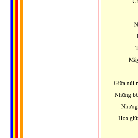
Ch
N
T
Mây
Giữa núi 
Những bôn
Những 
Hoa giữa