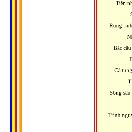
Tiền n
Sục s
Rung rinh
Nhìn tr
Bắc cầu 
Bắc th
Cá tung
Thuyền
Sông sâu
Vuông
Trinh ngu