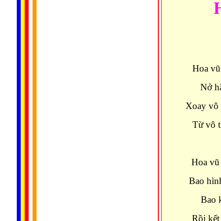
Hoa vũ 
Nở hằ
Xoay vô 
Từ vô t
Hoa vũ
Bao hình
Bao k
Rồi kết