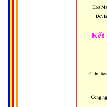
Hoa Mặc
Ðời là
Kết
Chim bay 
Kìa x
Cong ng